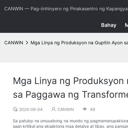
CANWIN — Pag-iinhinyero ng Pinakasentro ng Kapangya
Bahay
M
CANWIN
Mga Linya ng Produksyon na Gupitin Ayon 
Mga Linya ng Produksyon 
sa Paggawa ng Transform
2024-08-04
CANWIN
49
Sa patuloy na umuusbong na mundo ng pagmamanupaktura, 
saan kritikal ang eksaktong mga detalye at tibay, ang pan