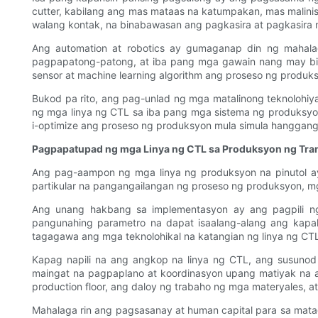
cutter, kabilang ang mas mataas na katumpakan, mas malini
walang kontak, na binabawasan ang pagkasira at pagkasira 
Ang automation at robotics ay gumaganap din ng mahal
pagpapatong-patong, at iba pang mga gawain nang may bi
sensor at machine learning algorithm ang proseso ng produk
Bukod pa rito, ang pag-unlad ng mga matalinong teknolohiya
ng mga linya ng CTL sa iba pang mga sistema ng produksyo
i-optimize ang proseso ng produksyon mula simula hanggan
Pagpapatupad ng mga Linya ng CTL sa Produksyon ng Tra
Ang pag-aampon ng mga linya ng produksyon na pinutol ay
partikular na pangangailangan ng proseso ng produksyon, mg
Ang unang hakbang sa implementasyon ay ang pagpili ng
pangunahing parametro na dapat isaalang-alang ang kapal
tagagawa ang mga teknolohikal na katangian ng linya ng CTL
Kapag napili na ang angkop na linya ng CTL, ang susuno
maingat na pagpaplano at koordinasyon upang matiyak na
production floor, ang daloy ng trabaho ng mga materyales, 
Mahalaga rin ang pagsasanay at human capital para sa mat