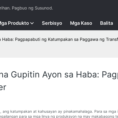
rihan. Pagbuo ng Susunod.
ga Produkto
Serbisyo
Mga Kaso
Balita
sa Haba: Pagpapabuti ng Katumpakan sa Paggawa ng Trans
na Gupitin Ayon sa Haba: Pa
er
ang katumpakan at kahusayan ay pinakamahalaga. Para sa mga in
gangailangan para sa mga linya ng produksyon na may makabagong te