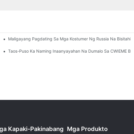
Maligayang Pagdating Sa Mga Kostumer Ng Russia Na Bisitahi
g CANWIN | CANWIN
ndaigdigang Pagkilala, Na Nagbukas Ng Pinto Sa Kooperasyon
Taos-Puso Ka Naming Inaanyayahan Na Dumalo Sa CWIEME Berli
ga Kapaki-Pakinabang
Mga Produkto