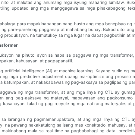
ito, at malutas ang anumang mga isyung maaaring lumitaw. Bukod
iling updated ang mga manggagawa sa mga pinakabagong tekno
mahalaga para mapakinabangan nang husto ang mga benepisyo ng mg
uro ng pare-parehong pagganap at mahabang buhay. Bukod dito, ang
 produksyon, na tumutukoy sa mga lugar na dapat pagbutihin at 
nsformer
ksyon na pinutol ayon sa haba sa paggawa ng mga transformer,
akan, kahusayan, at pagpapanatili.
tificial intelligence (AI) at machine learning. Kayang suriin ng 
 ng mga predictive adjustment upang ma-optimize ang proseso n
sa katumpakan, at nakakabawas ng pag-aaksaya sa paglipas ng pa
a paggawa ng mga transformer, at ang mga linya ng CTL ay gum
an ang pag-aaksaya ng materyal, mabawasan ang pagkonsumo 
g kasanayan, tulad ng pag-recycle ng mga natirang materyales at 
 sa larangan ng pagmamanupaktura, at ang mga linya ng CTL ay h
tory, na pawang nakakatulong sa isang mas konektado, mahusay, at
 makinabang mula sa real-time na pagbabahagi ng data, predict