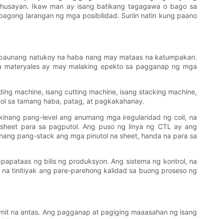
ahusayan. Ikaw man ay isang batikang tagagawa o bago sa
agong larangan ng mga posibilidad. Suriin natin kung paano
ga paunang natukoy na haba nang may mataas na katumpakan.
ga materyales ay may malaking epekto sa pagganap ng mga
ding machine, isang cutting machine, isang stacking machine,
ol sa tamang haba, patag, at pagkakahanay.
kinang pang-level ang anumang mga iregularidad ng coil, na
 sheet para sa pagputol. Ang puso ng linya ng CTL ay ang
inang pang-stack ang mga pinutol na sheet, handa na para sa
papataas ng bilis ng produksyon. Ang sistema ng kontrol, na
a tinitiyak ang pare-parehong kalidad sa buong proseso ng
amit na antas. Ang pagganap at pagiging maaasahan ng isang