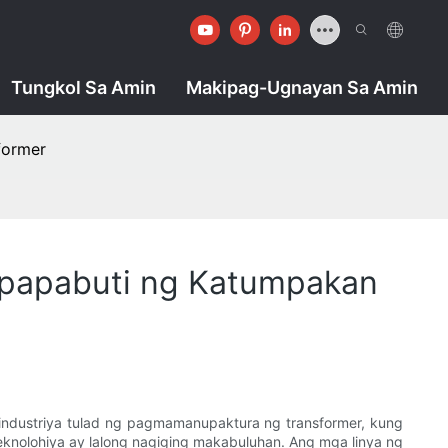
Tungkol Sa Amin
Makipag-Ugnayan Sa Amin
former
gpapabuti ng Katumpakan
dustriya tulad ng pagmamanupaktura ng transformer, kung
knolohiya ay lalong nagiging makabuluhan. Ang mga linya ng