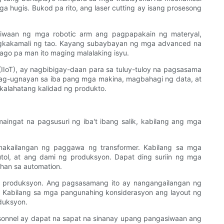
hugis. Bukod pa rito, ang laser cutting ay isang prosesong
iwaan ng mga robotic arm ang pagpapakain ng materyal,
agkakamali ng tao. Kayang subaybayan ng mga advanced na
ago pa man ito maging malalaking isyu.
(IIoT), ay nagbibigay-daan para sa tuluy-tuloy na pagsasama
pag-ugnayan sa iba pang mga makina, magbahagi ng data, at
kalahatang kalidad ng produkto.
ngat na pagsusuri ng iba't ibang salik, kabilang ang mga
nakailangan ng paggawa ng transformer. Kabilang sa mga
tol, at ang dami ng produksyon. Dapat ding suriin ng mga
ahan sa automation.
g produksyon. Ang pagsasamang ito ay nangangailangan ng
Kabilang sa mga pangunahing konsiderasyon ang layout ng
oduksyon.
sonnel ay dapat na sapat na sinanay upang pangasiwaan ang