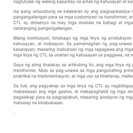
nagtutulak ng walang kapantay na antas ng kahusayan at k
Isa pang umuusbong na kalakaran ay ang pagpapasadya n
pangangailangan para sa mga customized na transformer, a
CTL ay dinisenyo na may mga modular na bahagi at mga
natatanging pangangailangan.
Bilang konklusyon, binabago ng mga linya ng produksyo
kahusayan, at inobasyon. Sa pamamagitan ng pag-unawa
kasanayan, maaaring mabuksan ng mga tagagawa ang mga b
mga linya ng CTL sa unahan ng kahusayan sa paggawa, na m
Gaya ng ating tinalakay sa artikulong ito, ang mga linya 
transformer. Mula sa pag-unawa sa mga pangunahing prin
praktikal na implementasyon, at mga uso sa hinaharap, mal
Sa huli, ang pagyakap sa mga linya ng CTL ay nagbibig
mabawasan ang mga gastos, at makapaghatid ng mga de-k
pagsisikap para sa pagpapabuti, maaaring iposisyon ng mg
mahusay na kinabukasan.
.