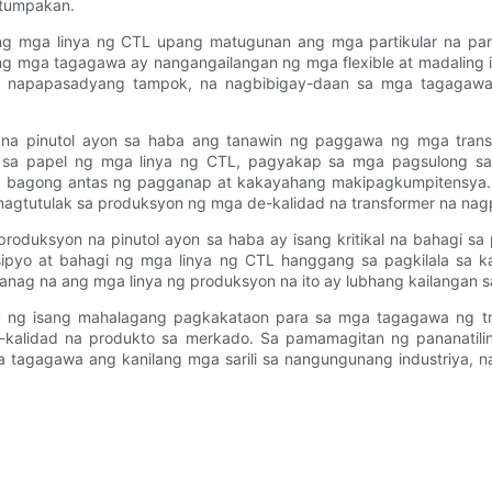
atumpakan.
g mga linya ng CTL upang matugunan ang mga partikular na pa
ng mga tagagawa ay nangangailangan ng mga flexible at madaling 
 napapasadyang tampok, na nagbibigay-daan sa mga tagagawa
n na pinutol ayon sa haba ang tanawin ng paggawa ng mga trans
 sa papel ng mga linya ng CTL, pagyakap sa mga pagsulong sa
agong antas ng pagganap at kakayahang makipagkumpitensya. Ha
agtutulak sa produksyon ng mga de-kalidad na transformer na na
ng produksyon na pinutol ayon sa haba ay isang kritikal na baha
sipyo at bahagi ng mga linya ng CTL hanggang sa pagkilala sa k
iwanag na ang mga linya ng produksyon na ito ay lubhang kailanga
ay ng isang mahalagang pagkakataon para sa mga tagagawa ng t
alidad na produkto sa merkado. Sa pamamagitan ng pananatili
a tagagawa ang kanilang mga sarili sa nangungunang industriya,