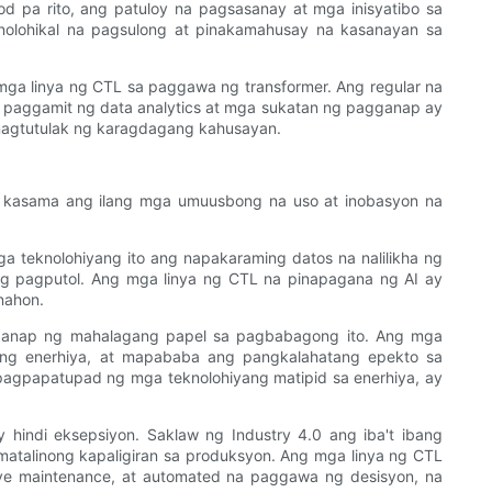
 pa rito, ang patuloy na pagsasanay at mga inisyatibo sa
lohikal na pagsulong at pinakamahusay na kasanayan sa
a linya ng CTL sa paggawa ng transformer. Ang regular na
 paggamit ng data analytics at mga sukatan ng pagganap ay
magtutulak ng karagdagang kahusayan.
 kasama ang ilang mga umuusbong na uso at inobasyon na
mga teknolohiyang ito ang napakaraming datos na nalilikha ng
g pagputol. Ang mga linya ng CTL na pinapagana ng AI ay
nahon.
aganap ng mahalagang papel sa pagbabagong ito. Ang mga
ng enerhiya, at mapababa ang pangkalahatang epekto sa
pagpapatupad ng mga teknolohiyang matipid sa enerhiya, ay
indi eksepsiyon. Saklaw ng Industry 4.0 ang iba't ibang
 matalinong kapaligiran sa produksyon. Ang mga linya ng CTL
ive maintenance, at automated na paggawa ng desisyon, na