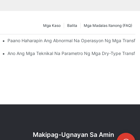
Mga Kaso
Balita
Mga Madalas Itanong (FAQ)
n Ang Base Ng Produksyon Ng CANWIN At Bumili Ng Kagamitan
Paano Haharapin Ang Abnormal Na Operasyon Ng Mga Transfo
n 2026 At Tuklasin Ang Mga Bagong Oportunidad Para Sa Pakikipa
Ano Ang Mga Teknikal Na Parametro Ng Mga Dry-Type Transfor
Makipag-Ugnayan Sa Amin