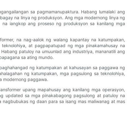
ngangailangan sa pagmamanupaktura. Habang lumalaki ang
ibagay na linya ng produksyon. Ang mga modernong linya ng
 na iangkop ang proseso ng produksyon sa kanilang mga
former, na nag-aalok ng walang kapantay na katumpakan,
 teknolohiya, at pagpapatupad ng mga pinakamahusay na
bang patuloy na umuunlad ang industriya, mananatili ang
gpapagana sa ating mundo.
gi sa paghahangad ng katumpakan at kahusayan sa paggawa ng
ahalagahan ng katumpakan, mga pagsulong sa teknolohiya,
n sa modernong paggawa.
ransformer upang mapahusay ang kanilang mga operasyon,
ng updated sa mga pinakabagong pagsulong at patuloy na
 na nagbubukas ng daan para sa isang mas maliwanag at mas