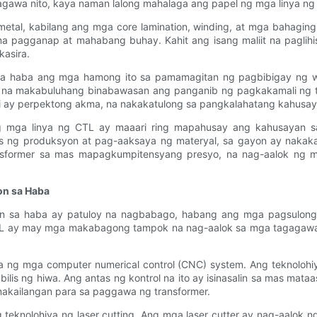
agawa nito, kaya naman lalong mahalaga ang papel ng mga linya ng
metal, kabilang ang mga core lamination, winding, at mga bahaging
a pagganap at mahabang buhay. Kahit ang isang maliit na paglih
kasira.
 sa haba ang mga hamong ito sa pamamagitan ng pagbibigay ng w
 na makabuluhang binabawasan ang panganib ng pagkakamali ng tao
 ay perpektong akma, na nakakatulong sa pangkalahatang kahusayan
 mga linya ng CTL ay maaari ring mapahusay ang kahusayan s
s ng produksyon at pag-aaksaya ng materyal, sa gayon ay nakaka
former sa mas mapagkumpitensyang presyo, na nag-aalok ng mg
on sa Haba
on sa haba ay patuloy na nagbabago, habang ang mga pagsulong 
L ay may mga makabagong tampok na nag-aalok sa mga tagagawa n
ng mga computer numerical control (CNC) system. Ang teknolohi
ilis ng hiwa. Ang antas ng kontrol na ito ay isinasalin sa mas mat
nakailangan para sa paggawa ng transformer.
eknolohiya ng laser cutting. Ang mga laser cutter ay nag-aalok n