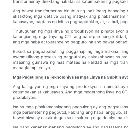
transformer ay direktang nakatali sa katumpakan ng pagkak
Ang bawat transformer ay binubuo ng iba't ibang bahaging 
eksaktong mga detalye upang matiyak ang pinakamainam n
kahusayan, pagtaas ng init sa pagpapatakbo, at, sa huli, pag
Tinutugunan ng mga linya ng produksyon na pinutol ayon
katangian ng mga linya ng CTL ang pare-parehong kalidad,
ang mga haba at tolerance ng pagputol na ang bawat bahagi
Bukod sa pagpapabuti ng pagganap ng mga makina, ang
awtomatikong proseso ng pagputol ay nakakabawas sa ora
maaaring gumawa ng mas mataas na kalidad na mga trans
mapagkumpitensya.
Mga Pagsulong sa Teknolohiya sa mga Linya na Gupitin ay
Ang kalagayan ng mga linya ng produksyon na pinutol ay
katumpakan at kahusayan. Ang mga modernong linya ng CT
produksyon.
Isa sa mga pinakamahalagang pagsulong ay ang pagsasama 
mga parameter ng pagputol, kabilang ang haba, anggulo, at b
bawat hiwa ay nakakatugon sa eksaktong mga detalye na ki
Isa pang kapansin-pansing pagsulong ay ang pagsasama ng t