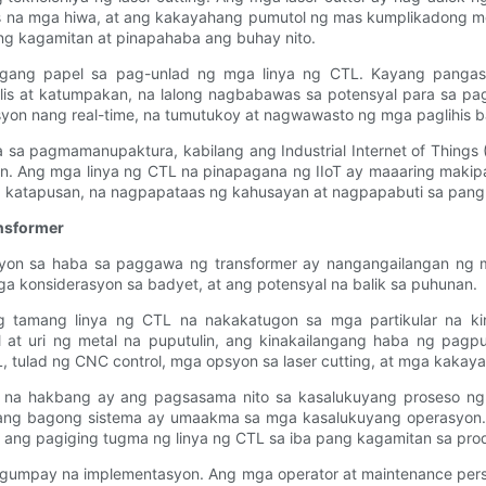
s na mga hiwa, at ang kakayahang pumutol ng mas kumplikadong mga 
ng kagamitan at pinapahaba ang buhay nito.
agang papel sa pag-unlad ng mga linya ng CTL. Kayang pangas
lis at katumpakan, na lalong nagbabawas sa potensyal para sa p
syon nang real-time, na tumutukoy at nagwawasto ng mga paglihis b
 sa pagmamanupaktura, kabilang ang Industrial Internet of Things 
n. Ang mga linya ng CTL na pinapagana ng IIoT ay maaaring maki
g katapusan, na nagpapataas ng kahusayan at nagpapabuti sa pang
nsformer
on sa haba sa paggawa ng transformer ay nangangailangan ng mai
a konsiderasyon sa badyet, at ang potensyal na balik sa puhunan.
 tamang linya ng CTL na nakakatugon sa mga partikular na ki
 at uri ng metal na puputulin, ang kinakailangang haba ng pagpu
, tulad ng CNC control, mga opsyon sa laser cutting, at mga kakay
d na hakbang ay ang pagsasama nito sa kasalukuyang proseso n
 ang bagong sistema ay umaakma sa mga kasalukuyang operasyon. 
at ang pagiging tugma ng linya ng CTL sa iba pang kagamitan sa pr
agumpay na implementasyon. Ang mga operator at maintenance per