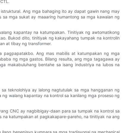
 CTL.
 istruktural. Ang mga bahaging ito ay dapat gawin nang may
is sa mga sukat ay maaaring humantong sa mga kawalan ng
alang kapantay na katumpakan. Tinitiyak ng awtomatikong
. Bukod dito, tinitiyak ng kakayahang tumpak na kontrolin
 at tibay ng transformer.
a pagpapatakbo. Ang mas mabilis at katumpakan ng mga
baba ng mga gastos. Bilang resulta, ang mga tagagawa ay
a makabuluhang bentahe sa isang industriya na lubos na
sa teknolohiya ay lalong nagtutulak sa mga hangganan ng
g walang kapantay na kontrol sa kanilang mga proseso ng
yang CNC ay nagbibigay-daan para sa tumpak na kontrol sa
aas na katumpakan at pagkakapare-pareho, na tinitiyak na ang
g ilang benepisyo kumpara sa mga tradisyonal na mechanical