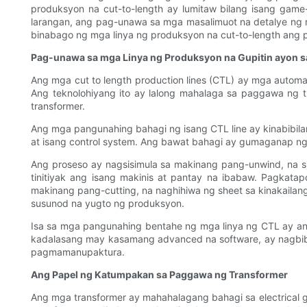
produksyon na cut-to-length ay lumitaw bilang isang ga
larangan, ang pag-unawa sa mga masalimuot na detalye ng m
binabago ng mga linya ng produksyon na cut-to-length ang
Pag-unawa sa mga Linya ng Produksyon na Gupitin ayon s
Ang mga cut to length production lines (CTL) ay mga auto
Ang teknolohiyang ito ay lalong mahalaga sa paggawa ng
transformer.
Ang mga pangunahing bahagi ng isang CTL line ay kinabibilan
at isang control system. Ang bawat bahagi ay gumaganap n
Ang proseso ay nagsisimula sa makinang pang-unwind, na si
tinitiyak ang isang makinis at pantay na ibabaw. Pagkat
makinang pang-cutting, na naghihiwa ng sheet sa kinakailan
susunod na yugto ng produksyon.
Isa sa mga pangunahing bentahe ng mga linya ng CTL ay ang 
kadalasang may kasamang advanced na software, ay nagbibi
pagmamanupaktura.
Ang Papel ng Katumpakan sa Paggawa ng Transformer
Ang mga transformer ay mahahalagang bahagi sa electrical 