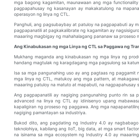
mga bagong kagamitan, maunawaan ang mga functionality n
pagpapahusay ng kasanayan ay makakatulong na mapanat
operasyon ng linya ng CTL.
Panghuli, ang pagsubaybay at patuloy na pagpapabuti ay 
pagpapanatili at pagkakalibrate ng kagamitan ay nagsisig
maaaring magbigay ng mahahalagang pananaw sa proseso ng
Ang Kinabukasan ng mga Linya ng CTL sa Paggawa ng Tra
Mukhang maganda ang kinabukasan ng mga linya ng produ
handang magtulak ng karagdagang mga pagsulong sa katump
Isa sa mga pangunahing uso ay ang pagtaas ng paggamit ng ar
mga linya ng CTL, matukoy ang mga pattern, at makagawa
maaaring patuloy na matuto at mapabuti, na nagpapahusay 
Ang pagpapanatili ay nagiging pangunahing punto rin s
advanced na linya ng CTL ay idinisenyo upang mabawas
kapaligiran ng proseso ng paggawa. Ang mga napapanatilin
nagiging pamantayan sa industriya.
Bukod dito, ang pagdating ng Industry 4.0 ay nagbabago
teknolohiya, kabilang ang IIoT, big data, at mga smart fac
na isinama sa mga ecosystem ng Industry 4.0 ay maaaring