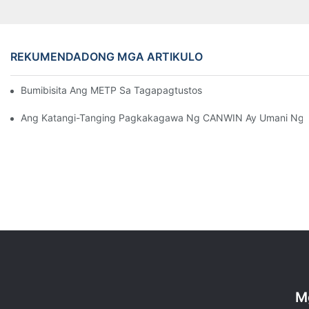
REKUMENDADONG MGA ARTIKULO
Bumibisita Ang METP Sa Tagapagtustos At Mga Tagagawa N
Ang Katangi-Tanging Pagkakagawa Ng CANWIN Ay Umani Ng Pa
M