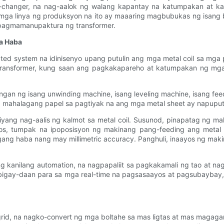
me-changer, na nag-aalok ng walang kapantay na katumpakan at k
ga linya ng produksyon na ito ay maaaring magbubukas ng isang b
 pagmamanupaktura ng transformer.
a Haba
mated system na idinisenyo upang putulin ang mga metal coil sa m
 transformer, kung saan ang pagkakapareho at katumpakan ng m
gan ng isang unwinding machine, isang leveling machine, isang fee
g mahalagang papel sa pagtiyak na ang mga metal sheet ay napuput
yang nag-aalis ng kalmot sa metal coil. Susunod, pinapatag ng ma
apos, tumpak na ipoposisyon ng makinang pang-feeding ang metal
gang haba nang may millimetric accuracy. Panghuli, inaayos ng mak
kanilang automation, na nagpapaliit sa pagkakamali ng tao at nag
gay-daan para sa mga real-time na pagsasaayos at pagsubaybay, n
grid, na nagko-convert ng mga boltahe sa mas ligtas at mas magag