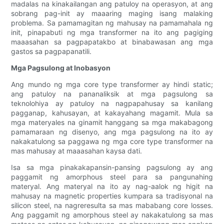
madalas na kinakailangan ang patuloy na operasyon, at ang
sobrang pag-init ay maaaring maging isang malaking
problema. Sa pamamagitan ng mahusay na pamamahala ng
init, pinapabuti ng mga transformer na ito ang pagiging
maaasahan sa pagpapatakbo at binabawasan ang mga
gastos sa pagpapanatili.
Mga Pagsulong at Inobasyon
Ang mundo ng mga core type transformer ay hindi static;
ang patuloy na pananaliksik at mga pagsulong sa
teknolohiya ay patuloy na nagpapahusay sa kanilang
pagganap, kahusayan, at kakayahang magamit. Mula sa
mga materyales na ginamit hanggang sa mga makabagong
pamamaraan ng disenyo, ang mga pagsulong na ito ay
nakakatulong sa paggawa ng mga core type transformer na
mas mahusay at maaasahan kaysa dati.
Isa sa mga pinakakapansin-pansing pagsulong ay ang
paggamit ng amorphous steel para sa pangunahing
materyal. Ang materyal na ito ay nag-aalok ng higit na
mahusay na magnetic properties kumpara sa tradisyonal na
silicon steel, na nagreresulta sa mas mababang core losses.
Ang paggamit ng amorphous steel ay nakakatulong sa mas