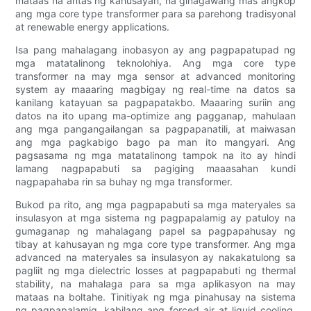
mataas na antas ng kahusayan, na ginagawang mas angkop
ang mga core type transformer para sa parehong tradisyonal
at renewable energy applications.
Isa pang mahalagang inobasyon ay ang pagpapatupad ng
mga matatalinong teknolohiya. Ang mga core type
transformer na may mga sensor at advanced monitoring
system ay maaaring magbigay ng real-time na datos sa
kanilang katayuan sa pagpapatakbo. Maaaring suriin ang
datos na ito upang ma-optimize ang pagganap, mahulaan
ang mga pangangailangan sa pagpapanatili, at maiwasan
ang mga pagkabigo bago pa man ito mangyari. Ang
pagsasama ng mga matatalinong tampok na ito ay hindi
lamang nagpapabuti sa pagiging maaasahan kundi
nagpapahaba rin sa buhay ng mga transformer.
Bukod pa rito, ang mga pagpapabuti sa mga materyales sa
insulasyon at mga sistema ng pagpapalamig ay patuloy na
gumaganap ng mahalagang papel sa pagpapahusay ng
tibay at kahusayan ng mga core type transformer. Ang mga
advanced na materyales sa insulasyon ay nakakatulong sa
pagliit ng mga dielectric losses at pagpapabuti ng thermal
stability, na mahalaga para sa mga aplikasyon na may
mataas na boltahe. Tinitiyak ng mga pinahusay na sistema
ng pagpapalamig, kabilang ang forced air at liquid cooling,