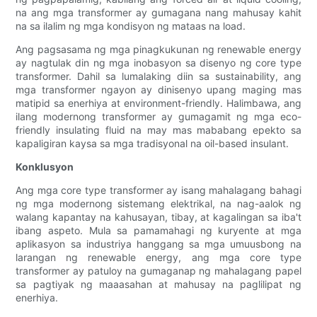
na ang mga transformer ay gumagana nang mahusay kahit
na sa ilalim ng mga kondisyon ng mataas na load.
Ang pagsasama ng mga pinagkukunan ng renewable energy
ay nagtulak din ng mga inobasyon sa disenyo ng core type
transformer. Dahil sa lumalaking diin sa sustainability, ang
mga transformer ngayon ay dinisenyo upang maging mas
matipid sa enerhiya at environment-friendly. Halimbawa, ang
ilang modernong transformer ay gumagamit ng mga eco-
friendly insulating fluid na may mas mababang epekto sa
kapaligiran kaysa sa mga tradisyonal na oil-based insulant.
Konklusyon
Ang mga core type transformer ay isang mahalagang bahagi
ng mga modernong sistemang elektrikal, na nag-aalok ng
walang kapantay na kahusayan, tibay, at kagalingan sa iba't
ibang aspeto. Mula sa pamamahagi ng kuryente at mga
aplikasyon sa industriya hanggang sa mga umuusbong na
larangan ng renewable energy, ang mga core type
transformer ay patuloy na gumaganap ng mahalagang papel
sa pagtiyak ng maaasahan at mahusay na paglilipat ng
enerhiya.