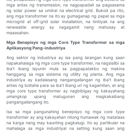
mga antas ng transmission, na nagpapadali sa pagsasama
ng solar power sa umiiral na electrical grid. Bukod pa rito,
ang mga transformer na ito ay gumaganap ng papel sa mga
microgrid at off-grid solar installation, na tinitiyak na ang
renewable energy ay nagagamit nang mahusay at
maaasahan.
Mga Benepisyo ng mga Core Type Transformer sa mga
Aplikasyong Pang-industriya
Ang sektor ng industriya ay isa pang larangan kung saan
napakahalaga ng mga core type transformer, na nagsisilbi sa
iba't ibang layunin mula sa pagpapatakbo ng makina
hanggang sa mga sistema ng utility ng planta. Ang mga
industriya ay kadalasang nangangailangan ng iba't ibang
antas ng boltahe para sa iba't ibang uri ng kagamitan, at ang
mga core type transformer ay nagbibigay ng kakayahang
umangkop upang matugunan ang magkakaibang
pangangailangang ito.
Isa sa mga pangunahing benepisyo ng mga core type
transformer ay ang kakayahan nitong humawak ng matataas
na karga nang may kaunting pagkalugi. Ito ay partikular na
mahalaga sa mga industriyal na setting kung saan ang