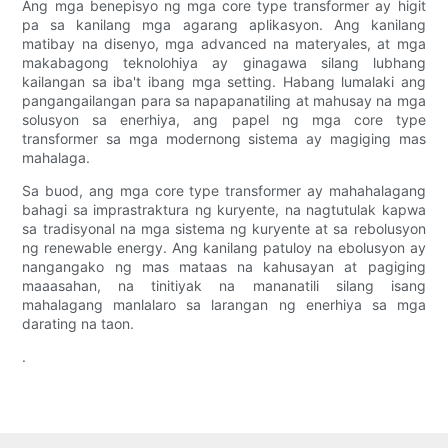
Ang mga benepisyo ng mga core type transformer ay higit
pa sa kanilang mga agarang aplikasyon. Ang kanilang
matibay na disenyo, mga advanced na materyales, at mga
makabagong teknolohiya ay ginagawa silang lubhang
kailangan sa iba't ibang mga setting. Habang lumalaki ang
pangangailangan para sa napapanatiling at mahusay na mga
solusyon sa enerhiya, ang papel ng mga core type
transformer sa mga modernong sistema ay magiging mas
mahalaga.
Sa buod, ang mga core type transformer ay mahahalagang
bahagi sa imprastraktura ng kuryente, na nagtutulak kapwa
sa tradisyonal na mga sistema ng kuryente at sa rebolusyon
ng renewable energy. Ang kanilang patuloy na ebolusyon ay
nangangako ng mas mataas na kahusayan at pagiging
maaasahan, na tinitiyak na mananatili silang isang
mahalagang manlalaro sa larangan ng enerhiya sa mga
darating na taon.
.