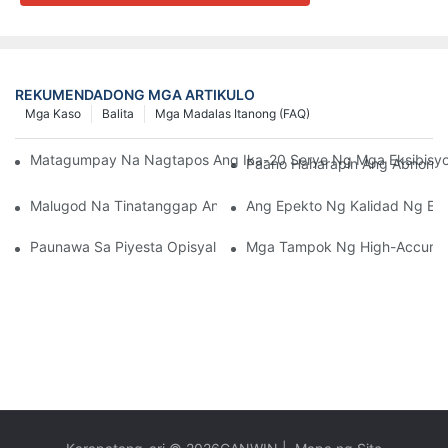
REKUMENDADONG MGA ARTIKULO
Mga Kaso
Balita
Mga Madalas Itanong (FAQ)
Matagumpay Na Nagtapos Ang Ika-20 Serye Ng Mga Eksibisyon 
Paano Haharapin Ang Abnorma
Malugod Na Tinatanggap Ang Mga Kostumer Ng Brazil Na Bum
Ang Epekto Ng Kalidad Ng En
Paunawa Sa Piyesta Opisyal Ng Bagong Taon Ng Tsino 2026
Mga Tampok Ng High-Accuracy