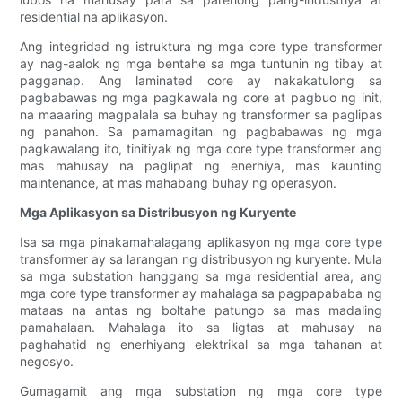
residential na aplikasyon.
Ang integridad ng istruktura ng mga core type transformer
ay nag-aalok ng mga bentahe sa mga tuntunin ng tibay at
pagganap. Ang laminated core ay nakakatulong sa
pagbabawas ng mga pagkawala ng core at pagbuo ng init,
na maaaring magpalala sa buhay ng transformer sa paglipas
ng panahon. Sa pamamagitan ng pagbabawas ng mga
pagkawalang ito, tinitiyak ng mga core type transformer ang
mas mahusay na paglipat ng enerhiya, mas kaunting
maintenance, at mas mahabang buhay ng operasyon.
Mga Aplikasyon sa Distribusyon ng Kuryente
Isa sa mga pinakamahalagang aplikasyon ng mga core type
transformer ay sa larangan ng distribusyon ng kuryente. Mula
sa mga substation hanggang sa mga residential area, ang
mga core type transformer ay mahalaga sa pagpapababa ng
mataas na antas ng boltahe patungo sa mas madaling
pamahalaan. Mahalaga ito sa ligtas at mahusay na
paghahatid ng enerhiyang elektrikal sa mga tahanan at
negosyo.
Gumagamit ang mga substation ng mga core type