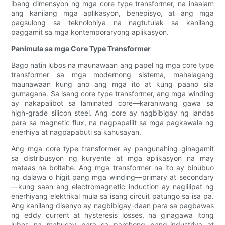
ibang dimensyon ng mga core type transformer, na inaalam
ang kanilang mga aplikasyon, benepisyo, at ang mga
pagsulong sa teknolohiya na nagtutulak sa kanilang
paggamit sa mga kontemporaryong aplikasyon.
Panimula sa mga Core Type Transformer
Bago natin lubos na maunawaan ang papel ng mga core type
transformer sa mga modernong sistema, mahalagang
maunawaan kung ano ang mga ito at kung paano sila
gumagana. Sa isang core type transformer, ang mga winding
ay nakapalibot sa laminated core—karaniwang gawa sa
high-grade silicon steel. Ang core ay nagbibigay ng landas
para sa magnetic flux, na nagpapaliit sa mga pagkawala ng
enerhiya at nagpapabuti sa kahusayan.
Ang mga core type transformer ay pangunahing ginagamit
sa distribusyon ng kuryente at mga aplikasyon na may
mataas na boltahe. Ang mga transformer na ito ay binubuo
ng dalawa o higit pang mga winding—primary at secondary
—kung saan ang electromagnetic induction ay naglilipat ng
enerhiyang elektrikal mula sa isang circuit patungo sa isa pa.
Ang kanilang disenyo ay nagbibigay-daan para sa pagbawas
ng eddy current at hysteresis losses, na ginagawa itong
lubos na mahusay para sa parehong pang-industriya at