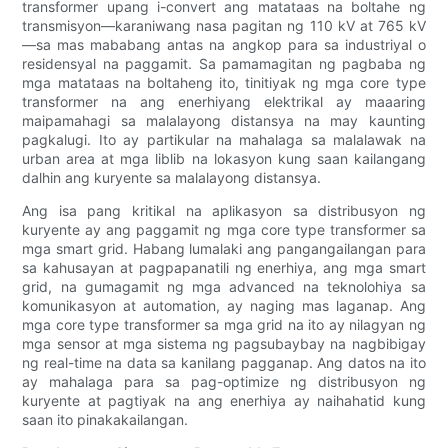
transformer upang i-convert ang matataas na boltahe ng
transmisyon—karaniwang nasa pagitan ng 110 kV at 765 kV
—sa mas mababang antas na angkop para sa industriyal o
residensyal na paggamit. Sa pamamagitan ng pagbaba ng
mga matataas na boltaheng ito, tinitiyak ng mga core type
transformer na ang enerhiyang elektrikal ay maaaring
maipamahagi sa malalayong distansya na may kaunting
pagkalugi. Ito ay partikular na mahalaga sa malalawak na
urban area at mga liblib na lokasyon kung saan kailangang
dalhin ang kuryente sa malalayong distansya.
Ang isa pang kritikal na aplikasyon sa distribusyon ng
kuryente ay ang paggamit ng mga core type transformer sa
mga smart grid. Habang lumalaki ang pangangailangan para
sa kahusayan at pagpapanatili ng enerhiya, ang mga smart
grid, na gumagamit ng mga advanced na teknolohiya sa
komunikasyon at automation, ay naging mas laganap. Ang
mga core type transformer sa mga grid na ito ay nilagyan ng
mga sensor at mga sistema ng pagsubaybay na nagbibigay
ng real-time na data sa kanilang pagganap. Ang datos na ito
ay mahalaga para sa pag-optimize ng distribusyon ng
kuryente at pagtiyak na ang enerhiya ay naihahatid kung
saan ito pinakakailangan.