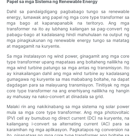
Papel sa mga Sistema ng Renewable Energy
Dahil sa pandaigdigang pagbabago tungo sa renewable
energy, lumawak ang papel ng mga core type transformer sa
mga bago at kapanapanabik na teritoryo. Ang mga
transformer na ito ay lubhang kailangan sa pag-convert ng
pabagu-bago at kadalasang hindi mahuhulaan na output ng
mga pinagkukunan ng renewable energy tungo sa matatag
at magagamit na kuryente.
Sa mga instalasyon ng wind power, ginagamit ang mga core
type transformer upang mapataas ang boltaheng nalilikha ng
mga wind turbine patungo sa mga antas ng transmisyon. Ito
ay kinakailangan dahil ang mga wind turbine ay kadalasang
gumagawa ng kuryente sa mas mababang boltahe, na dapat
dagdagan para sa malayuang transmisyon. Tinitiyak ng mga
core type transformer na ang enerhiyang nalilikha ng hangin
ay mahusay na nako-convert at dinadala sa grid.
Malaki rin ang nakikinabang sa mga sistema ng solar power
mula sa mga core type transformer. Ang mga photovoltaic
(PV) cell ay bumubuo ng direct current (DC) na kuryente, na
kailangang i-convert sa alternating current (AC) para sa
karamihan ng mga aplikasyon. Pagkatapos ng conversion na
ito, pinapataas ng mga core type transformer ang boltahe sa