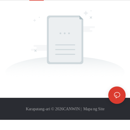
Karapatang-ari © 2026
CANWIN
|
Mapa ng Site