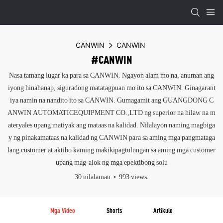
CANWIN
CANWIN
#CANWIN
Nasa tamang lugar ka para sa CANWIN. Ngayon alam mo na, anuman ang
iyong hinahanap, siguradong matatagpuan mo ito sa CANWIN. Ginagarant
iya namin na nandito ito sa CANWIN. Gumagamit ang GUANGDONG C
ANWIN AUTOMATICEQUIPMENT CO.,LTD ng superior na hilaw na m
ateryales upang matiyak ang mataas na kalidad. Nilalayon naming magbiga
y ng pinakamataas na kalidad ng CANWIN para sa aming mga pangmataga
lang customer at aktibo kaming makikipagtulungan sa aming mga customer
upang mag-alok ng mga epektibong solu
30 nilalaman
993 views.
Mga Video
Shorts
Artikulo