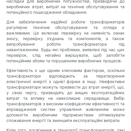
наслідки для виробничих потужностей, призводячи до
виробничих втрат, витрат на технічне обслуговування та
потенційного пошкодження обладнання.
Для забезпечення надійної роботи трансформаторів
регулярне технічне обслуговування та огляди є
важливими. Це включає перевірку на наявність ознак
зносу, перевірку з'єднань та компонентів, а також
випробування роботи трансформатора під
навантаженням. Будь-які проблеми, виявлені під час цих
перевірок, слід негайно вирішувати, щоб запобігти
потенційним збоям та порушенням виробничих процесів.
Ефективність є ще одним ключовим фактором, оскільки
трансформатори відповідають за перетворення
електричної енергії з однієї форми в іншу. Неефективні
трансформатори можуть призвести до втрат енергії, що,
у свою чергу, призводить до вищих експлуатаційних
витрат та впливу на навколишнє середовище. Вибір
трансформаторів з високим коефіцієнтом ефективності та
впровадження систем управління живленням може
допомогти виробничим підприємствам оптимізувати
споживання енергії та зменшити експлуатаційні витрати.
Крім того, досягнення в технології трансформаторів, такі