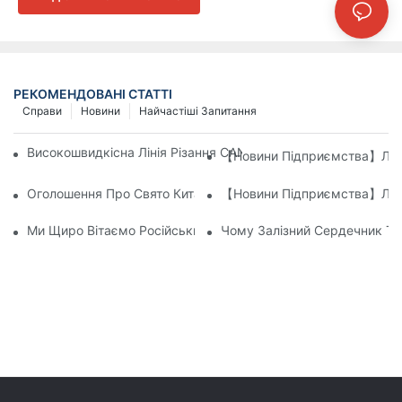
РЕКОМЕНДОВАНІ СТАТТІ
Справи
Новини
Найчастіші Запитання
Високошвидкісна Лінія Різання CANWIN CK (модель: CAH(22
【Новини Підприємства】Ліні
Оголошення Про Свято Китайського Нового Року 2026 Року
【Новини Підприємства】Ліні
Ми Щиро Вітаємо Російських Клієнтів Відвідати Та Огляну
Чому Залізний Сердечник Т