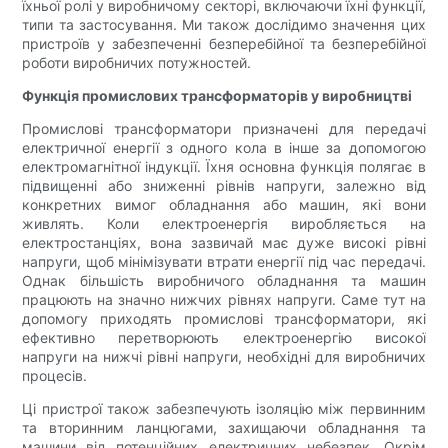
їхньої ролі у виробничому секторі, включаючи їхні функції,
типи та застосування. Ми також дослідимо значення цих
пристроїв у забезпеченні безперебійної та безперебійної
роботи виробничих потужностей.
Функція промислових трансформаторів у виробництві
Промислові трансформатори призначені для передачі
електричної енергії з одного кола в інше за допомогою
електромагнітної індукції. Їхня основна функція полягає в
підвищенні або зниженні рівнів напруги, залежно від
конкретних вимог обладнання або машин, які вони
живлять. Коли електроенергія виробляється на
електростанціях, вона зазвичай має дуже високі рівні
напруги, щоб мінімізувати втрати енергії під час передачі.
Однак більшість виробничого обладнання та машин
працюють на значно нижчих рівнях напруги. Саме тут на
допомогу приходять промислові трансформатори, які
ефективно перетворюють електроенергію високої
напруги на нижчі рівні напруги, необхідні для виробничих
процесів.
Ці пристрої також забезпечують ізоляцію між первинним
та вторинним ланцюгами, захищаючи обладнання та
машини від потенційних електричних небезпек. Окрім