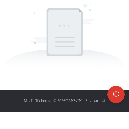
Mualliflik huquqi © 2026
CANWIN
|
Sayt xaritasi