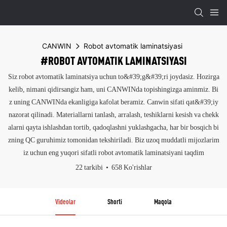
CANWIN
Robot avtomatik laminatsiyasi
#ROBOT AVTOMATIK LAMINATSIYASI
Siz robot avtomatik laminatsiya uchun to&#39;g&#39;ri joydasiz. Hozirga
kelib, nimani qidirsangiz ham, uni CANWINda topishingizga aminmiz. Bi
z uning CANWINda ekanligiga kafolat beramiz. Canwin sifati qat&#39;iy
nazorat qilinadi. Materiallarni tanlash, arralash, teshiklarni kesish va chekk
alarni qayta ishlashdan tortib, qadoqlashni yuklashgacha, har bir bosqich bi
zning QC guruhimiz tomonidan tekshiriladi. Biz uzoq muddatli mijozlarim
iz uchun eng yuqori sifatli robot avtomatik laminatsiyani taqdim
22 tarkibi
658 Ko'rishlar
Videolar
Shorti
Maqola