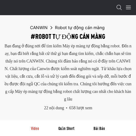
CANWIN
Robot tự động cán màng
#ROBOT TỰ ĐỘNG CÁN MÀNG
Bạn đang ở đúng nơi để tìm kiếm Máy ép màng tự động bằng robot. Đến n
ay, bạn đã biết rằng bất cứ thứ gì bạn đang tìm kiếm, chắc chắn bạn sẽ tìm
thấy nó trên CANWIN. Chúng tôi đảm bảo rằng nó có ở đây trên CANWI
N. Chất lượng của Canwin được kiểm soát nghiêm ngặt. Từ khâu lựa chọn
vật liệu, cắt cưa, cắt lỗ và xử lý cạnh đến đóng gói và xếp dỡ, mỗi bước đ
ều được đội ngũ QC của chúng tôi kiểm tra. Chúng tôi hướng đến việc cun
g cấp Máy ép màng tự động bằng robot chất lượng cao nhất cho khách hàn
g lâu
22 nội dung
658 lượt xem
Video
Quần Short
Bài Báo