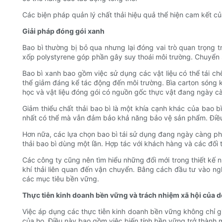
Các biện pháp quản lý chất thải hiệu quả thể hiện cam kết của
Giải pháp đóng gói xanh
Bao bì thường bị bỏ qua nhưng lại đóng vai trò quan trọng t
xốp polystyrene góp phần gây suy thoái môi trường. Chuyển 
Bao bì xanh bao gồm việc sử dụng các vật liệu có thể tái ch
thể giảm đáng kể tác động đến môi trường. Bìa carton sóng kh
học và vật liệu đóng gói có nguồn gốc thực vật đang ngày cà
Giảm thiểu chất thải bao bì là một khía cạnh khác của bao b
nhất có thể mà vẫn đảm bảo khả năng bảo vệ sản phẩm. Điều 
Hơn nữa, các lựa chọn bao bì tái sử dụng đang ngày càng phổ 
thải bao bì dùng một lần. Hợp tác với khách hàng và các đối 
Các công ty cũng nên tìm hiểu những đổi mới trong thiết kế n
khí thải liên quan đến vận chuyển. Bằng cách đầu tư vào ng
các mục tiêu bền vững.
Thực tiễn kinh doanh bền vững và trách nhiệm xã hội của 
Việc áp dụng các thực tiễn kinh doanh bền vững không chỉ g
của họ. Điều này bao gồm việc biến tính bền vững trở thành 