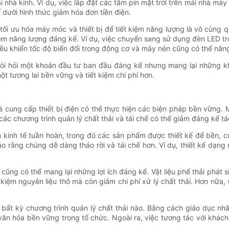
i nhà kính. Ví dụ, việc lắp đặt các tấm pin mặt trời trên mái nhà má
ế dưới hình thức giảm hóa đơn tiền điện.
tối ưu hóa máy móc và thiết bị để tiết kiệm năng lượng là vô cùng
iệm năng lượng đáng kể. Ví dụ, việc chuyển sang sử dụng đèn LED t
điều khiển tốc độ biến đổi trong động cơ và máy nén cũng có thể nân
 đòi hỏi một khoản đầu tư ban đầu đáng kể nhưng mang lại những 
 tương lai bền vững và tiết kiệm chi phí hơn.
 cung cấp thiết bị điện có thể thực hiện các biện pháp bền vững. M
 các chương trình quản lý chất thải và tái chế có thể giảm đáng kể 
h kinh tế tuần hoàn, trong đó các sản phẩm được thiết kế để bền, c
o rằng chúng dễ dàng tháo rời và tái chế hơn. Ví dụ, thiết kế dạng 
 cũng có thể mang lại những lợi ích đáng kể. Vật liệu phế thải phát s
 kiệm nguyên liệu thô mà còn giảm chi phí xử lý chất thải. Hơn nữa,
 bất kỳ chương trình quản lý chất thải nào. Bằng cách giáo dục nhâ
văn hóa bền vững trong tổ chức. Ngoài ra, việc tương tác với khác