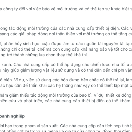
 công ty đối với việc bảo vệ môi trường và có thể tạo sự khác biệt so
rong tác động môi trường của các nhà cung cấp thiết bị điện. Các 
sang các giải pháp đóng gói thân thiện với môi trường có thể tăng 
ế, phân hủy sinh học hoặc được làm từ các nguồn tài nguyên tái tạo
ông chỉ có thể tái chế mà còn cung cấp khả năng bảo vệ tốt cho các
ng trở thành những lựa chọn thay thế khả thi.
ì xanh. Các nhà cung cấp có thể áp dụng các chiến lược như tối ưu
này giúp giảm lượng vật liệu sử dụng và có thể dẫn đến chi phí vậ
biến. Ví dụ, việc sử dụng các hộp đựng bền chắc có thể trả lại, là
tác hậu cần để triển khai các hệ thống như vậy có thể thiết lập một 
hằm giảm thiểu tác động môi trường của bao bì. Ví dụ, thiết kế đón
hiên cứu và phát triển, các nhà cung cấp thiết bị điện có thể khám
doanh nghiệp
iới hạn trong phạm vi sản xuất. Các nhà cung cấp cần tích hợp tính
một phần cốt lõi trong sứ mệnh và giá trị của công ty, đồng thời đ