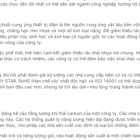
o các thực tiễn tốt nhất có thể dẫn dắt ngành công nghiệp hướng tới
huỗi cung ứng thiết bị điện là tìm nguồn cung ứng vật liệu bền vữ
ường, chẳng hạn như nhựa và một số kim loại nặng. Để giảm thiểu 
liệu phân hủy sinh học và kim loại có nguồn gốc từ các hoạt động 
ền vững của công ty.
iệu phế thải, thể hiện cam kết giảm thiểu rác thải nhựa nói chung.
 thác có trách nhiệm, các công ty có thể đảm bảo việc khai thác vật
 đòi hỏi phải đánh giá kỹ lưỡng các nhà cung cấp hiện có và có t
 STAR, RoHS (Hạn chế các chất độc hại) và ISO 14001 có thể được
 phí ban đầu cao hơn, nhưng lợi ích lâu dài—như lòng trung thành c
 đáng kể vào tổng lượng khí thải carbon của một công ty. Các nhà cu
ộng này. Các hệ thống quản lý năng lượng hiện đại đang được triển k
gian thực, cho phép các nhà sản xuất xác định và loại bỏ những điểm
mặt trời và năng lượng gió, vào hoạt động sản xuất là một chiến lư