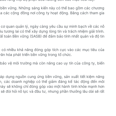
ển bền vững. Những sáng kiến ​​này có thể bao gồm các chương
của các cộng đồng nơi công ty hoạt động. Bằng cách tham gia
à cơ quan quản lý, ngày càng yêu cầu sự minh bạch về các nỗ
 tương lai có thể xây dựng lòng tin và trách nhiệm giải trình.
ế toán Bền vững (SASB) để đảm bảo tính nhất quán và độ tin
ẽ có nhiều khả năng đóng góp tích cực vào các mục tiêu của
văn hóa phát triển bền vững trong tổ chức.
bảo vệ môi trường mà còn nâng cao uy tín của công ty, biến
ch áp dụng nguồn cung ứng bền vững, sản xuất tiết kiệm năng
diện, các doanh nghiệp có thể giảm đáng kể tác động đến môi
ng này sẽ không chỉ đóng góp vào một hành tinh khỏe mạnh hơn
sẽ đòi hỏi nỗ lực và đầu tư, nhưng phần thưởng lâu dài sẽ rất