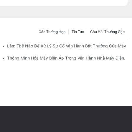
Các Trường Hợp
Tin Tức
Câu Hỏi Thường Gặp
 Tiếp Công Ty Chúng Tôi. Nhà Cung Cấp & Nhà Sản Xuất | CANWIN
Làm Thế Nào Để Xử Lý Sự Cố Vận Hành Bất Thường Của Máy Bi
Mạnh Trung Quốc Thúc Đẩy Tương Lai Ngành Điện
Thông Minh Hóa Máy Biến Áp Trong Vận Hành Nhà Máy Điện.