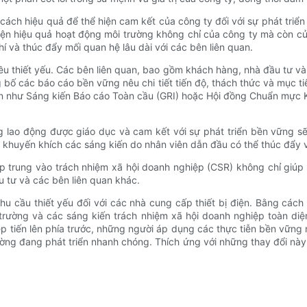
t cách hiệu quả để thể hiện cam kết của công ty đối với sự phát tri
thiện hiệu quả hoạt động môi trường không chỉ của công ty mà còn 
 và thúc đẩy mối quan hệ lâu dài với các bên liên quan.
iều thiết yếu. Các bên liên quan, bao gồm khách hàng, nhà đầu tư v
ố các báo cáo bền vững nêu chi tiết tiến độ, thách thức và mục tiêu
 như Sáng kiến ​​Báo cáo Toàn cầu (GRI) hoặc Hội đồng Chuẩn mực K
ng lao động được giáo dục và cam kết với sự phát triển bền vững s
 khuyến khích các sáng kiến ​​do nhân viên dẫn đầu có thể thúc đẩy 
 trung vào trách nhiệm xã hội doanh nghiệp (CSR) không chỉ giúp 
u tư và các bên liên quan khác.
nhu cầu thiết yếu đối với các nhà cung cấp thiết bị điện. Bằng cá
ôi trường và các sáng kiến ​​trách nhiệm xã hội doanh nghiệp toàn 
iệp tiến lên phía trước, những người áp dụng các thực tiễn bền vữ
ờng đang phát triển nhanh chóng. Thích ứng với những thay đổi này 