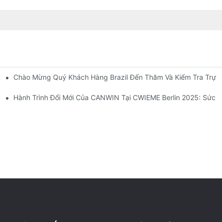
Chào Mừng Quý Khách Hàng Brazil Đến Thăm Và Kiểm Tra Trực
à Khám Phá Những Cơ Hội Hợp Tác Mới!
ớn CANWIN Tỏa Sáng!
Hành Trình Đổi Mới Của CANWIN Tại CWIEME Berlin 2025: Sức 