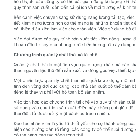
hóa thạch, các công ty có thể cắt giảm đáng kể lượng khí thả
quy trình sản xuất, dẫn đến cả lợi ích về môi trường và kinh t
Bên cạnh việc chuyển sang sử dụng năng lượng tái tạo, việc 
tiết kiệm năng lượng hơn có thể mang lại những khoản tiết k
cải thiện điều kiện làm việc cho nhân viên. Việc sử dụng bộ 
Việc đạt được các quy trình sản xuất tiết kiệm năng lượng
khoản đầu tư này như những bước tiến hướng tới xây dựng một
Chương trình quản lý chất thải và tái chế
Quản lý chất thải là một lĩnh vực quan trọng khác mà các nhà
thác nguyên liệu thô đến sản xuất và đóng gói. Việc thiết lập
Một chiến lược quản lý chất thải hiệu quả là áp dụng mô hìn
tính đến vòng đời cuối cùng, các nhà sản xuất có thể đảm bả
riêng lẻ thay vì phải vứt bỏ toàn bộ sản phẩm.
Việc tích hợp các chương trình tái chế vào quy trình sản xuất
sử dụng vào chu trình sản xuất. Điều này không chỉ giúp tiết
thải điện tử được xử lý một cách có trách nhiệm.
Đào tạo nhân viên là yếu tố thiết yếu cho sự thành công của
hiện các hướng dẫn rõ ràng, các công ty có thể nuôi dưỡng 
có thể nâng cao tác động tổng thể.