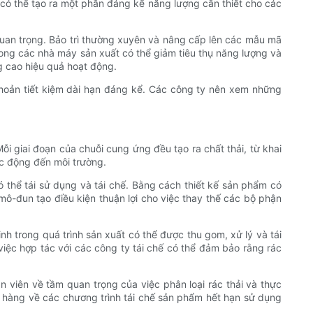
y có thể tạo ra một phần đáng kể năng lượng cần thiết cho các
 quan trọng. Bảo trì thường xuyên và nâng cấp lên các mẫu mã
rong các nhà máy sản xuất có thể giảm tiêu thụ năng lượng và
g cao hiệu quả hoạt động.
khoản tiết kiệm dài hạn đáng kể. Các công ty nên xem những
ỗi giai đoạn của chuỗi cung ứng đều tạo ra chất thải, từ khai
tác động đến môi trường.
ó thể tái sử dụng và tái chế. Bằng cách thiết kế sản phẩm có
mô-đun tạo điều kiện thuận lợi cho việc thay thế các bộ phận
inh trong quá trình sản xuất có thể được thu gom, xử lý và tái
 việc hợp tác với các công ty tái chế có thể đảm bảo rằng rác
n viên về tầm quan trọng của việc phân loại rác thải và thực
h hàng về các chương trình tái chế sản phẩm hết hạn sử dụng