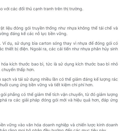
 với các đối thủ cạnh tranh trên thị trường.
vật liệu đóng gói truyền thống như nhựa không thể tái chế và
cường đáng kể các nỗ lực bền vững.
. Ví dụ, sử dụng bìa carton sóng thay vì nhựa để đóng gói có
 thiết bị điện. Ngoài ra, các cải tiến như nhựa phân hủy sinh
 hóa kích thước bao bì, tức là sử dụng kích thước bao bì nhỏ
n chuyển thấp hơn.
m sạch và tái sử dụng nhiều lần có thể giảm đáng kể lượng rác
chuỗi cung ứng bền vững và tiết kiệm chi phí hơn.
g gói phẳng có thể giảm thể tích vận chuyển, từ đó giảm lượng
 phá ra các giải pháp đóng gói mới và hiệu quả hơn, đáp ứng
 bền vững vào văn hóa doanh nghiệp và chiến lược kinh doanh
ảm bảo rằng mọi bộ phận đều hướng đến các mục tiêu này.