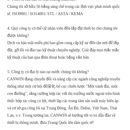
Chúng tôi sở hữu 56 bằng sáng chế trong các lĩnh vực phát minh quốc
tế. ISO9001 / SO14001/ STL / ASTA / KEMA
4. Quý công ty có thể cử nhân viên đến lắp đặt thiết bị cho chúng tôi
được không?
Dịch vụ hậu mãi miễn phí bao gồm cung cấp kỹ sư đến tận nơi để lắp
đặt, gỡ lỗi và đào tạo kỹ thuật chuyên nghiệp. Giải đáp mọi thắc mắc
kỹ thuật của bạn qua điện thoại hoặc bằng văn bản.
5. Công ty có đại lý nào tại nước chúng tôi không?
CANWIN đang chuyển đổi và nâng cấp các ngành công nghiệp truyền
thống như một cơ hội để深化 bố cục chiến lược "Một vành đai, một
con đường", tăng cường hợp tác với thị trường nước ngoài trên hình
thức hợp tác cùng có lợi, thiết lập các trung tâm sản xuất máy biến áp
và cơ sở gia công lõi tại Trung Đông, Ấn Độ, Dubai, Việt Nam, Thái
Lan, v.v. Trong tương lai, CANWIN sẽ hướng tới vị trí dẫn đầu về
thiết bị thông minh, đưa Trung Quốc lên tầm quốc tế!