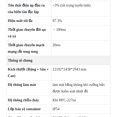
Tổn thất điện áp đầu ra
<3% (tải trọng tuyến tính)
của biến tần độc lập
Hiệu suất tối đa
97.3%
Thời gian chuyển đổi sạc
﹤100ms
và xả
Thời gian chuyển mạch
20ms
mạng tắt song song
Thông số chung
Kích thước (Rộng × Sâu ×
12192*2438*2943 mm
Cao)
Hệ thống làm mát
làm mát bằng không khí cưỡng bức
được kiểm soát nhiệt độ
Hệ thống chữa cháy
Khí HFC-227ea
Lớp bảo vệ container
IP54