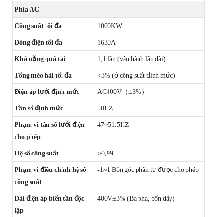
Phía AC
Công suất tối đa
1000KW
Dòng điện tối đa
1630A
Khả năng quá tải
1,1 lần (vận hành lâu dài)
Tổng méo hài tối đa
<3% (ở công suất định mức)
Điện áp lưới định mức
AC400V（±3%）
Tần số định mức
50HZ
Phạm vi tần số lưới điện
47~51.5HZ
cho phép
Hệ số công suất
>0,99
Phạm vi điều chỉnh hệ số
-1~1 Bốn góc phần tư được cho phép
công suất
Dải điện áp biến tần độc
400V±3% (Ba pha, bốn dây)
lập