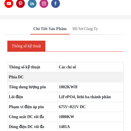
Chi Tiết Sản Phẩm
Hồ Sơ Công Ty
Thông số kỹ thuật
Thông số kỹ thuật
Các chỉ số
Phía DC
Tổng dung lượng pin
1002KWH
Lõi điện
LiFePO4, lithi ba thành phần
Phạm vi điện áp pin
675V~821V DC
Công suất DC tối đa
1000KW
Dòng điện DC tối đa
1481A