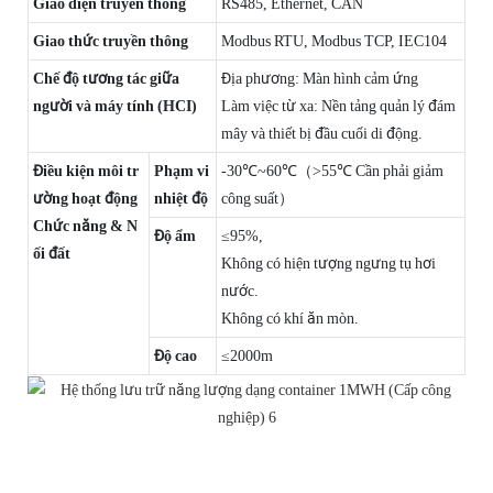
Giao diện truyền thông
RS485, Ethernet, CAN
Giao thức truyền thông
Modbus RTU, Modbus TCP, IEC104
Chế độ tương tác giữa
Địa phương: Màn hình cảm ứng
người và máy tính (HCI)
Làm việc từ xa: Nền tảng quản lý đám
mây và thiết bị đầu cuối di động.
Điều kiện môi tr
Phạm vi
-30℃~60℃（>55℃ Cần phải giảm
ường hoạt động
nhiệt độ
công suất）
Chức năng & N
Độ ẩm
≤95%,
ối đất
Không có hiện tượng ngưng tụ hơi
nước.
Không có khí ăn mòn.
Độ cao
≤2000m