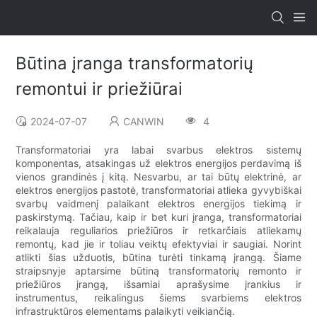
Būtina įranga transformatorių
remontui ir priežiūrai
2024-07-07
CANWIN
4
Transformatoriai yra labai svarbus elektros sistemų
komponentas, atsakingas už elektros energijos perdavimą iš
vienos grandinės į kitą. Nesvarbu, ar tai būtų elektrinė, ar
elektros energijos pastotė, transformatoriai atlieka gyvybiškai
svarbų vaidmenį palaikant elektros energijos tiekimą ir
paskirstymą. Tačiau, kaip ir bet kuri įranga, transformatoriai
reikalauja reguliarios priežiūros ir retkarčiais atliekamų
remontų, kad jie ir toliau veiktų efektyviai ir saugiai. Norint
atlikti šias užduotis, būtina turėti tinkamą įrangą. Šiame
straipsnyje aptarsime būtiną transformatorių remonto ir
priežiūros įrangą, išsamiai aprašysime įrankius ir
instrumentus, reikalingus šiems svarbiems elektros
infrastruktūros elementams palaikyti veikiančią.