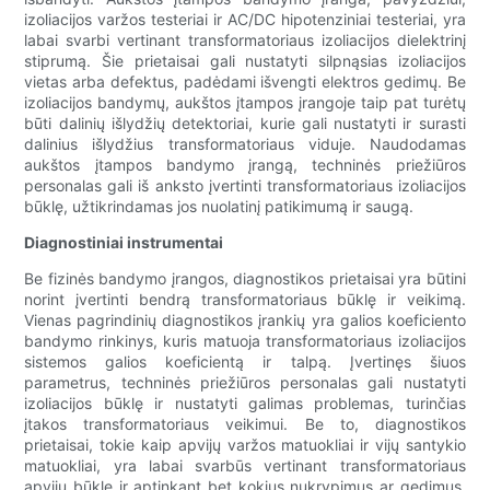
izoliacijos varžos testeriai ir AC/DC hipotenziniai testeriai, yra
labai svarbi vertinant transformatoriaus izoliacijos dielektrinį
stiprumą. Šie prietaisai gali nustatyti silpnąsias izoliacijos
vietas arba defektus, padėdami išvengti elektros gedimų. Be
izoliacijos bandymų, aukštos įtampos įrangoje taip pat turėtų
būti dalinių išlydžių detektoriai, kurie gali nustatyti ir surasti
dalinius išlydžius transformatoriaus viduje. Naudodamas
aukštos įtampos bandymo įrangą, techninės priežiūros
personalas gali iš anksto įvertinti transformatoriaus izoliacijos
būklę, užtikrindamas jos nuolatinį patikimumą ir saugą.
Diagnostiniai instrumentai
Be fizinės bandymo įrangos, diagnostikos prietaisai yra būtini
norint įvertinti bendrą transformatoriaus būklę ir veikimą.
Vienas pagrindinių diagnostikos įrankių yra galios koeficiento
bandymo rinkinys, kuris matuoja transformatoriaus izoliacijos
sistemos galios koeficientą ir talpą. Įvertinęs šiuos
parametrus, techninės priežiūros personalas gali nustatyti
izoliacijos būklę ir nustatyti galimas problemas, turinčias
įtakos transformatoriaus veikimui. Be to, diagnostikos
prietaisai, tokie kaip apvijų varžos matuokliai ir vijų santykio
matuokliai, yra labai svarbūs vertinant transformatoriaus
apvijų būklę ir aptinkant bet kokius nukrypimus ar gedimus.