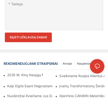
Turinys
SIŲSTI UŽKLAUSĄ DABAR
REKOMENDUOJAMI STRAIPSNIAI
Atvejai
Naujienos
DUK
2026 M. Kinų Naujųjų Metų Švenčių Pranešimas
Sveikiname Rusijos Klientus Ap
Kaip Elgtis Esant Neįprastam Transformatorių Veikimui?
Įvairių Transformatorių Šerdie
Nuoširdžiai Kviečiame Jus Dalyvauti CWIEME Berlin 2026 Ir Atr
Išskirtinis CANWIN Meistriškum