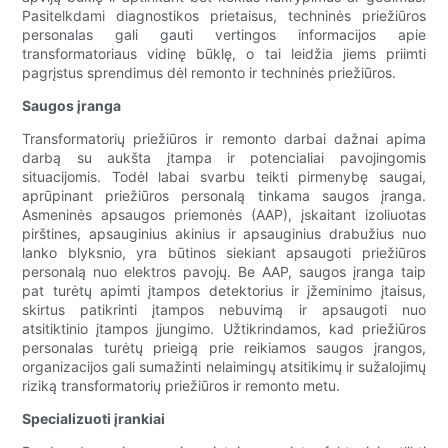
Pasitelkdami diagnostikos prietaisus, techninės priežiūros
personalas gali gauti vertingos informacijos apie
transformatoriaus vidinę būklę, o tai leidžia jiems priimti
pagrįstus sprendimus dėl remonto ir techninės priežiūros.
Saugos įranga
Transformatorių priežiūros ir remonto darbai dažnai apima
darbą su aukšta įtampa ir potencialiai pavojingomis
situacijomis. Todėl labai svarbu teikti pirmenybę saugai,
aprūpinant priežiūros personalą tinkama saugos įranga.
Asmeninės apsaugos priemonės (AAP), įskaitant izoliuotas
pirštines, apsauginius akinius ir apsauginius drabužius nuo
lanko blyksnio, yra būtinos siekiant apsaugoti priežiūros
personalą nuo elektros pavojų. Be AAP, saugos įranga taip
pat turėtų apimti įtampos detektorius ir įžeminimo įtaisus,
skirtus patikrinti įtampos nebuvimą ir apsaugoti nuo
atsitiktinio įtampos įjungimo. Užtikrindamos, kad priežiūros
personalas turėtų prieigą prie reikiamos saugos įrangos,
organizacijos gali sumažinti nelaimingų atsitikimų ir sužalojimų
riziką transformatorių priežiūros ir remonto metu.
Specializuoti įrankiai