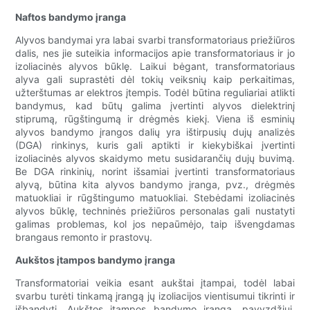
Naftos bandymo įranga
Alyvos bandymai yra labai svarbi transformatoriaus priežiūros
dalis, nes jie suteikia informacijos apie transformatoriaus ir jo
izoliacinės alyvos būklę. Laikui bėgant, transformatoriaus
alyva gali suprastėti dėl tokių veiksnių kaip perkaitimas,
užterštumas ar elektros įtempis. Todėl būtina reguliariai atlikti
bandymus, kad būtų galima įvertinti alyvos dielektrinį
stiprumą, rūgštingumą ir drėgmės kiekį. Viena iš esminių
alyvos bandymo įrangos dalių yra ištirpusių dujų analizės
(DGA) rinkinys, kuris gali aptikti ir kiekybiškai įvertinti
izoliacinės alyvos skaidymo metu susidarančių dujų buvimą.
Be DGA rinkinių, norint išsamiai įvertinti transformatoriaus
alyvą, būtina kita alyvos bandymo įranga, pvz., drėgmės
matuokliai ir rūgštingumo matuokliai. Stebėdami izoliacinės
alyvos būklę, techninės priežiūros personalas gali nustatyti
galimas problemas, kol jos nepaūmėjo, taip išvengdamas
brangaus remonto ir prastovų.
Aukštos įtampos bandymo įranga
Transformatoriai veikia esant aukštai įtampai, todėl labai
svarbu turėti tinkamą įrangą jų izoliacijos vientisumui tikrinti ir
išbandyti. Aukštos įtampos bandymo įranga, pavyzdžiui,