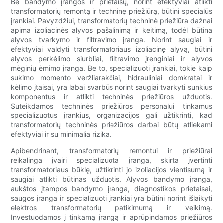
Be bandymo įrangos ir prietaisų, norint efektyviai atlikti
transformatorių remontą ir techninę priežiūrą, būtini specialūs
įrankiai. Pavyzdžiui, transformatorių techninė priežiūra dažnai
apima izoliacinės alyvos pašalinimą ir keitimą, todėl būtina
alyvos tvarkymo ir filtravimo įranga. Norint saugiai ir
efektyviai valdyti transformatoriaus izoliacinę alyvą, būtini
alyvos perkėlimo siurbliai, filtravimo įrenginiai ir alyvos
mėginių ėmimo įranga. Be to, specializuoti įrankiai, tokie kaip
sukimo momento veržliarakčiai, hidrauliniai domkratai ir
kėlimo įtaisai, yra labai svarbūs norint saugiai tvarkyti sunkius
komponentus ir atlikti techninės priežiūros užduotis.
Suteikdamos techninės priežiūros personalui tinkamus
specializuotus įrankius, organizacijos gali užtikrinti, kad
transformatorių techninės priežiūros darbai būtų atliekami
efektyviai ir su minimalia rizika.
Apibendrinant, transformatorių remontui ir priežiūrai
reikalinga įvairi specializuota įranga, skirta įvertinti
transformatoriaus būklę, užtikrinti jo izoliacijos vientisumą ir
saugiai atlikti būtinas užduotis. Alyvos bandymo įranga,
aukštos įtampos bandymo įranga, diagnostikos prietaisai,
saugos įranga ir specializuoti įrankiai yra būtini norint išlaikyti
elektros transformatorių patikimumą ir veikimą.
Investuodamos į tinkamą įrangą ir aprūpindamos priežiūros