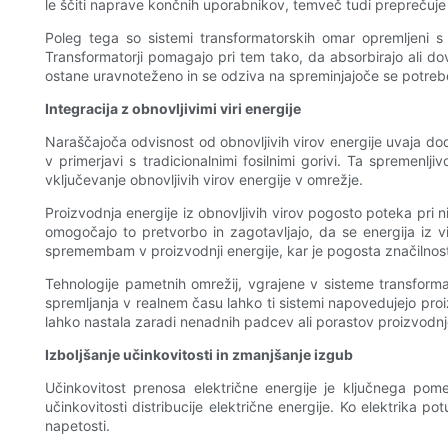
le ščiti naprave končnih uporabnikov, temveč tudi preprečuje
Poleg tega so sistemi transformatorskih omar opremljeni s
Transformatorji pomagajo pri tem tako, da absorbirajo ali dov
ostane uravnoteženo in se odziva na spreminjajoče se potreb
Integracija z obnovljivimi viri energije
Naraščajoča odvisnost od obnovljivih virov energije uvaja doda
v primerjavi s tradicionalnimi fosilnimi gorivi. Ta spremenlj
vključevanje obnovljivih virov energije v omrežje.
Proizvodnja energije iz obnovljivih virov pogosto poteka pri 
omogočajo to pretvorbo in zagotavljajo, da se energija iz vir
spremembam v proizvodnji energije, kar je pogosta značilnost 
Tehnologije pametnih omrežij, vgrajene v sisteme transforma
spremljanja v realnem času lahko ti sistemi napovedujejo proiz
lahko nastala zaradi nenadnih padcev ali porastov proizvodnje
Izboljšanje učinkovitosti in zmanjšanje izgub
Učinkovitost prenosa električne energije je ključnega pomen
učinkovitosti distribucije električne energije. Ko elektrika 
napetosti.