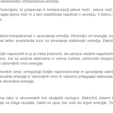
 obremenitev infrastrukture omrežja.
 funkcijami, ki prispevajo k kompenzaciji jalove moči. Jalova moč
ajajo jalovo moč in s tem stabilizirajo napetost v omrežju. V bistvu 
e.
tno kompleksnost v upravljanje omrežja. Obnovljivi viri energije, kot 
ivost lahko predstavlja izziv za ohranjanje stabilnosti omrežja. Elek
nižjih napetostih in jo je treba pretvoriti, da ustreza visokim nap
ov, kot so sončne elektrarne in vetrne turbine, učinkovito integrir
obnovljivih virov energije.
torskih omar, omogočajo boljše napovedovanje in upravljanje oskrbe
vodnjo energije iz obnovljivih virov in ustrezno prilagajajo delovanje 
 obnovljive energije.
a tako iz ekonomskih kot okoljskih razlogov. Električni sistemi t
potuje na dolge razdalje, naleti na upor, kar vodi do izgub energije.