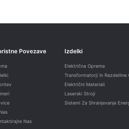
oristne Povezave
Izdelki
oma
Električna Oprema
delki
Transformatorji In Razdeliln
oritev
Električni Materiali
imeri
Laserski Stroji
vice
Sistemi Za Shranjevanje Energ
Nas
ntaktirajte Nas