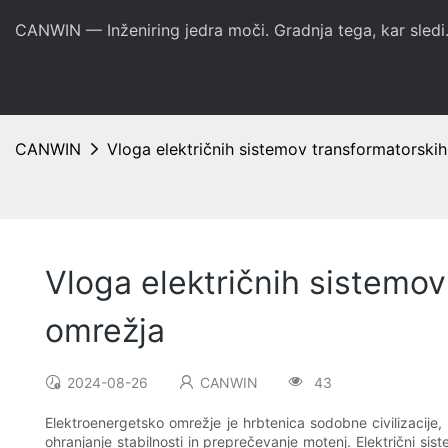
CANWIN — Inženiring jedra moči. Gradnja tega, kar sledi
CANWIN
Vloga električnih sistemov transformatorskih
Vloga električnih sistemov
omrežja
2024-08-26
CANWIN
43
Elektroenergetsko omrežje je hrbtenica sodobne civilizacije,
ohranjanje stabilnosti in preprečevanje motenj. Električni sist