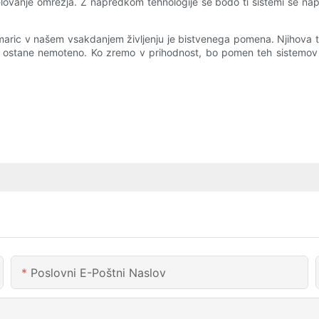
delovanje omrežja. Z napredkom tehnologije se bodo ti sistemi še napre
aric v našem vsakdanjem življenju je bistvenega pomena. Njihova t
je ostane nemoteno. Ko zremo v prihodnost, bo pomen teh sistemov l
Poslovni E-Poštni Naslov