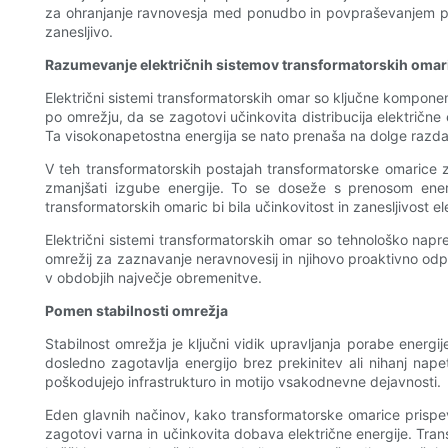
za ohranjanje ravnovesja med ponudbo in povpraševanjem po el
zanesljivo.
Razumevanje električnih sistemov transformatorskih omar
Električni sistemi transformatorskih omar so ključne komponen
po omrežju, da se zagotovi učinkovita distribucija električne
Ta visokonapetostna energija se nato prenaša na dolge razdalj
V teh transformatorskih postajah transformatorske omarice zn
zmanjšati izgube energije. To se doseže s prenosom energ
transformatorskih omaric bi bila učinkovitost in zanesljivost 
Električni sistemi transformatorskih omar so tehnološko napred
omrežij za zaznavanje neravnovesij in njihovo proaktivno odp
v obdobjih največje obremenitve.
Pomen stabilnosti omrežja
Stabilnost omrežja je ključni vidik upravljanja porabe energ
dosledno zagotavlja energijo brez prekinitev ali nihanj nape
poškodujejo infrastrukturo in motijo ​​vsakodnevne dejavnosti.
Eden glavnih načinov, kako transformatorske omarice prispev
zagotovi varna in učinkovita dobava električne energije. Tran