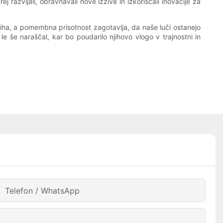
j razvijali, obravnavali nove izzive in izkoriščali inovacije za
iha, a pomembna prisotnost zagotavlja, da naše luči ostanejo
e še naraščal, kar bo poudarilo njihovo vlogo v trajnostni in
Telefon / WhatsApp