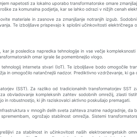
anjem napetosti za lokalno uporabo transformatorske omare zmanjša
roške za komunalna podjetja, kar se lahko odrazi v nižjih cenah elekt
vite materiale in zasnove za zmanjšanje notranjih izgub. Sodobni 
ovanja. Te izboljšave prispevajo k splošni učinkovitosti električne
u, kar je posledica napredka tehnologije in vse večje kompleksnost
ransformatorskih omar igrale še pomembnejšo vlogo.
 tehnologij interneta stvari (IoT). Te izboljšave bodo omogočile tr
žja in omogočilo natančnejši nadzor. Prediktivno vzdrževanje, ki ga
matorjev (SST). Za razliko od tradicionalnih transformatorjev SST 
 za obvladovanje kompleksnih zahtev sodobnih omrežij, zlasti tistih
o in robustnostjo, ki jih raziskovalci aktivno poskušajo premagati.
infrastruktura v mnogih delih sveta zahteva znatne nadgradnje, da bi
 spremembam, ogrožajo stabilnost omrežja. Sistemi transformators
ešljivi za stabilnost in učinkovitost naših elektroenergetskih omr