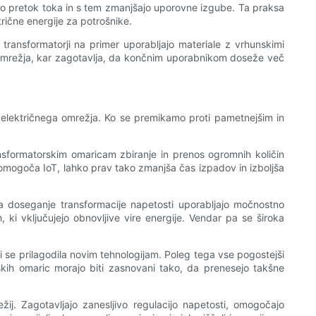
jo pretok toka in s tem zmanjšajo uporovne izgube. Ta praksa
rične energije za potrošnike.
transformatorji na primer uporabljajo materiale z vrhunskimi
ga omrežja, kar zagotavlja, da končnim uporabnikom doseže več
i električnega omrežja. Ko se premikamo proti pametnejšim in
ansformatorskim omaricam zbiranje in prenos ogromnih količin
 omogoča IoT, lahko prav tako zmanjša čas izpadov in izboljša
za doseganje transformacije napetosti uporabljajo močnostno
, ki vključujejo obnovljive vire energije. Vendar pa se široka
 se prilagodila novim tehnologijam. Poleg tega vse pogostejši
kih omaric morajo biti zasnovani tako, da prenesejo takšne
ežij. Zagotavljajo zanesljivo regulacijo napetosti, omogočajo