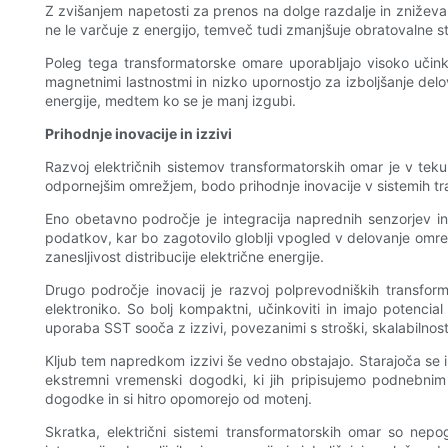
Z zvišanjem napetosti za prenos na dolge razdalje in znižev
ne le varčuje z energijo, temveč tudi zmanjšuje obratovalne st
Poleg tega transformatorske omare uporabljajo visoko učinko
magnetnimi lastnostmi in nizko upornostjo za izboljšanje del
energije, medtem ko se je manj izgubi.
Prihodnje inovacije in izzivi
Razvoj električnih sistemov transformatorskih omar je v tek
odpornejšim omrežjem, bodo prihodnje inovacije v sistemih t
Eno obetavno področje je integracija naprednih senzorjev in
podatkov, kar bo zagotovilo globlji vpogled v delovanje omre
zanesljivost distribucije električne energije.
Drugo področje inovacij je razvoj polprevodniških transfor
elektroniko. So bolj kompaktni, učinkoviti in imajo potencial
uporaba SST sooča z izzivi, povezanimi s stroški, skalabilnostj
Kljub tem napredkom izzivi še vedno obstajajo. Starajoča se 
ekstremni vremenski dogodki, ki jih pripisujemo podnebnim
dogodke in si hitro opomorejo od motenj.
Skratka, električni sistemi transformatorskih omar so nepogr