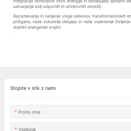
integracijo obnovljivih virov energije in izboljšujejo splošno 
ustvarjanje bolj odpornih in učinkovitih omrežij.
Razumevanje in cenjenje vloge sistemov transformatorskih om
prižgane, naše industrije delujejo in naše vsakdanje življen
stabilni energetski krajini.
.
Stopite v stik z nami
Polno Ime
Vsebina