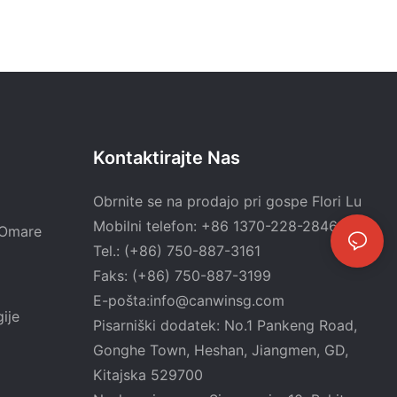
Kontaktirajte Nas
Obrnite se na prodajo pri gospe Flori Lu
Mobilni telefon: +86 1370-228-2846
e Omare
Tel.: (+86) 750-887-3161
Faks: (+86) 750-887-3199
E-pošta:
info@canwinsg.com
ije
Pisarniški dodatek: No.1 Pankeng Road,
Gonghe Town, Heshan,
Jiangmen, GD,
Kitajska 529700