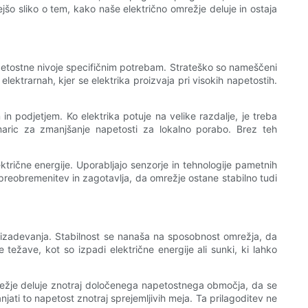
šo sliko o tem, kako naše električno omrežje deluje in ostaja
napetostne nivoje specifičnim potrebam. Strateško so nameščeni
ektrarnah, kjer se elektrika proizvaja pri visokih napetostih.
n podjetjem. Ko elektrika potuje na velike razdalje, je treba
maric za zmanjšanje napetosti za lokalno porabo. Brez teh
ektrične energije. Uporabljajo senzorje in tehnologije pametnih
preobremenitev in zagotavlja, da omrežje ostane stabilno tudi
 prizadevanja. Stabilnost se nanaša na sposobnost omrežja, da
težave, kot so izpadi električne energije ali sunki, ki lahko
mrežje deluje znotraj določenega napetostnega območja, da se
ati to napetost znotraj sprejemljivih meja. Ta prilagoditev ne