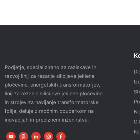
K
Podjetje, specializirano za raziskave in
D
razvoj linij za rezanje silicijeve jeklene
Iz
pločevine, energetskih transformatorjev,
St
linij za rezanje silicijeve jeklene pločevine
Pr
in strojev za navijanje transformatorske
folije, deluje z močnim poudarkom na
No
inovacijah in preciznem inženirstvu.
O 
Ko