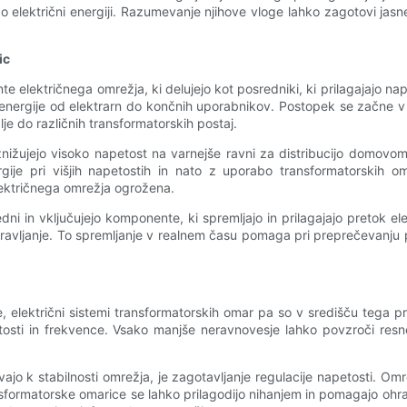
ektrični energiji. Razumevanje njihove vloge lahko zagotovi jasnej
ic
te električnega omrežja, ki delujejo kot posredniki, ki prilagajajo 
 energije od elektrarn do končnih uporabnikov. Postopek se začne v el
e do različnih transformatorskih postaj.
ižujejo visoko napetost na varnejše ravni za distribucijo domovom i
ije pri višjih napetostih in nato z uporabo transformatorskih o
električnega omrežja ogrožena.
ni in vključujejo komponente, ki spremljajo in prilagajajo pretok el
ravljanje. To spremljanje v realnem času pomaga pri preprečevanju 
ije, električni sistemi transformatorskih omar pa so v središču tega
tosti in frekvence. Vsako manjše neravnovesje lahko povzroči resne 
ajo k stabilnosti omrežja, je zagotavljanje regulacije napetosti. O
sformatorske omarice se lahko prilagodijo nihanjem in pomagajo ohranj