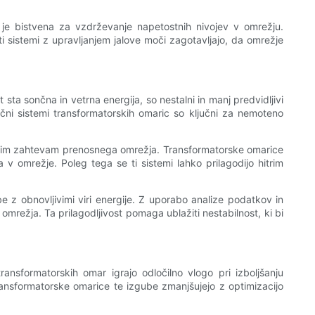
 je bistvena za vzdrževanje napetostnih nivojev v omrežju.
ti sistemi z upravljanjem jalove moči zagotavljajo, da omrežje
sta sončna in vetrna energija, so nestalni in manj predvidljivi
trični sistemi transformatorskih omaric so ključni za nemoteno
etostnim zahtevam prenosnega omrežja. Transformatorske omarice
a v omrežje. Poleg tega se ti sistemi lahko prilagodijo hitrim
 z obnovljivimi viri energije. Z uporabo analize podatkov in
omrežja. Ta prilagodljivost pomaga ublažiti nestabilnost, ki bi
ransformatorskih omar igrajo odločilno vlogo pri izboljšanju
 Transformatorske omarice te izgube zmanjšujejo z optimizacijo