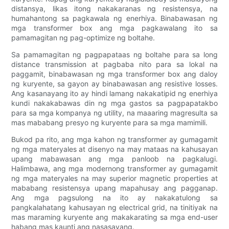
distansya, likas itong nakakaranas ng resistensya, na
humahantong sa pagkawala ng enerhiya. Binabawasan ng
mga transformer box ang mga pagkawalang ito sa
pamamagitan ng pag-optimize ng boltahe.
Sa pamamagitan ng pagpapataas ng boltahe para sa long
distance transmission at pagbaba nito para sa lokal na
paggamit, binabawasan ng mga transformer box ang daloy
ng kuryente, sa gayon ay binabawasan ang resistive losses.
Ang kasanayang ito ay hindi lamang nakakatipid ng enerhiya
kundi nakakabawas din ng mga gastos sa pagpapatakbo
para sa mga kompanya ng utility, na maaaring magresulta sa
mas mababang presyo ng kuryente para sa mga mamimili.
Bukod pa rito, ang mga kahon ng transformer ay gumagamit
ng mga materyales at disenyo na may mataas na kahusayan
upang mabawasan ang mga panloob na pagkalugi.
Halimbawa, ang mga modernong transformer ay gumagamit
ng mga materyales na may superior magnetic properties at
mababang resistensya upang mapahusay ang pagganap.
Ang mga pagsulong na ito ay nakakatulong sa
pangkalahatang kahusayan ng electrical grid, na tinitiyak na
mas maraming kuryente ang makakarating sa mga end-user
habang mas kaunti ang nasasayang.