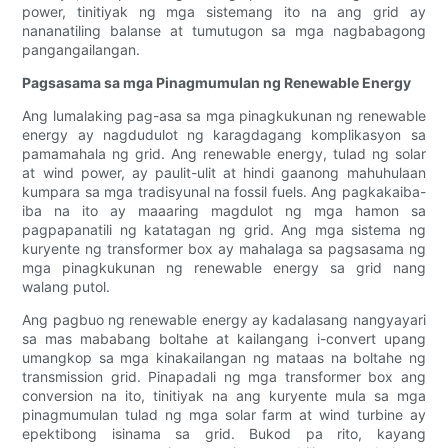
power, tinitiyak ng mga sistemang ito na ang grid ay
nananatiling balanse at tumutugon sa mga nagbabagong
pangangailangan.
Pagsasama sa mga Pinagmumulan ng Renewable Energy
Ang lumalaking pag-asa sa mga pinagkukunan ng renewable
energy ay nagdudulot ng karagdagang komplikasyon sa
pamamahala ng grid. Ang renewable energy, tulad ng solar
at wind power, ay paulit-ulit at hindi gaanong mahuhulaan
kumpara sa mga tradisyunal na fossil fuels. Ang pagkakaiba-
iba na ito ay maaaring magdulot ng mga hamon sa
pagpapanatili ng katatagan ng grid. Ang mga sistema ng
kuryente ng transformer box ay mahalaga sa pagsasama ng
mga pinagkukunan ng renewable energy sa grid nang
walang putol.
Ang pagbuo ng renewable energy ay kadalasang nangyayari
sa mas mababang boltahe at kailangang i-convert upang
umangkop sa mga kinakailangan ng mataas na boltahe ng
transmission grid. Pinapadali ng mga transformer box ang
conversion na ito, tinitiyak na ang kuryente mula sa mga
pinagmumulan tulad ng mga solar farm at wind turbine ay
epektibong isinama sa grid. Bukod pa rito, kayang