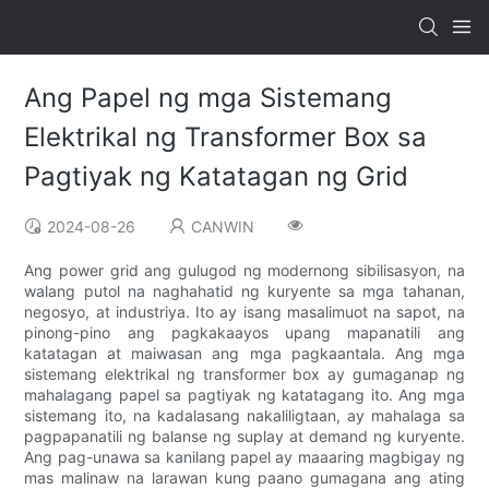
Ang Papel ng mga Sistemang
Elektrikal ng Transformer Box sa
Pagtiyak ng Katatagan ng Grid
2024-08-26
CANWIN
Ang power grid ang gulugod ng modernong sibilisasyon, na
walang putol na naghahatid ng kuryente sa mga tahanan,
negosyo, at industriya. Ito ay isang masalimuot na sapot, na
pinong-pino ang pagkakaayos upang mapanatili ang
katatagan at maiwasan ang mga pagkaantala. Ang mga
sistemang elektrikal ng transformer box ay gumaganap ng
mahalagang papel sa pagtiyak ng katatagang ito. Ang mga
sistemang ito, na kadalasang nakaliligtaan, ay mahalaga sa
pagpapanatili ng balanse ng suplay at demand ng kuryente.
Ang pag-unawa sa kanilang papel ay maaaring magbigay ng
mas malinaw na larawan kung paano gumagana ang ating