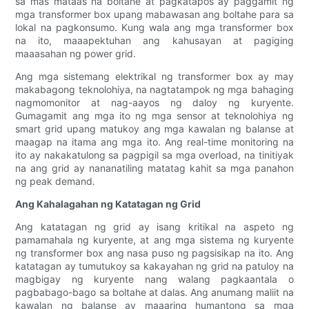
sa mas mataas na boltahe at pagkatapos ay paggamit ng
mga transformer box upang mabawasan ang boltahe para sa
lokal na pagkonsumo. Kung wala ang mga transformer box
na ito, maaapektuhan ang kahusayan at pagiging
maaasahan ng power grid.
Ang mga sistemang elektrikal ng transformer box ay may
makabagong teknolohiya, na nagtatampok ng mga bahaging
nagmomonitor at nag-aayos ng daloy ng kuryente.
Gumagamit ang mga ito ng mga sensor at teknolohiya ng
smart grid upang matukoy ang mga kawalan ng balanse at
maagap na itama ang mga ito. Ang real-time monitoring na
ito ay nakakatulong sa pagpigil sa mga overload, na tinitiyak
na ang grid ay nananatiling matatag kahit sa mga panahon
ng peak demand.
Ang Kahalagahan ng Katatagan ng Grid
Ang katatagan ng grid ay isang kritikal na aspeto ng
pamamahala ng kuryente, at ang mga sistema ng kuryente
ng transformer box ang nasa puso ng pagsisikap na ito. Ang
katatagan ay tumutukoy sa kakayahan ng grid na patuloy na
magbigay ng kuryente nang walang pagkaantala o
pagbabago-bago sa boltahe at dalas. Ang anumang maliit na
kawalan ng balanse ay maaaring humantong sa mga