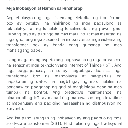
Mga Inobasyon at Hamon sa Hinaharap
Ang ebolusyon ng mga sistemang elektrikal ng transformer
box ay patuloy, na hinihimok ng mga pagsulong sa
teknolohiya at ng lumalaking kasalimuotan ng power grid.
Habang tayo ay patungo sa mas matalino at mas matatag na
mga grid, ang mga susunod na inobasyon sa mga sistema ng
transformer box ay handa nang gumanap ng mas
mahalagang papel.
Isang magandang aspeto ang pagsasama ng mga advanced
na sensor at mga teknolohiyang Internet of Things (IoT). Ang
mga pagpapahusay na ito ay magbibigay-daan sa mga
transformer box na mangolekta at magpadala ng
napakaraming datos, na magbibigay ng mas malalim na
pananaw sa pagganap ng grid at magbibigay-daan sa mas
tumpak na kontrol. Ang predictive maintenance, na
pinapadali ng IoT, ay maaari ring mabawasan ang downtime
at mapahusay ang pagiging maaasahan ng distribusyon ng
kuryente.
Ang isa pang larangan ng inobasyon ay ang pagbuo ng mga
solid-state transformer (SST). Hindi tulad ng mga tradisyunal