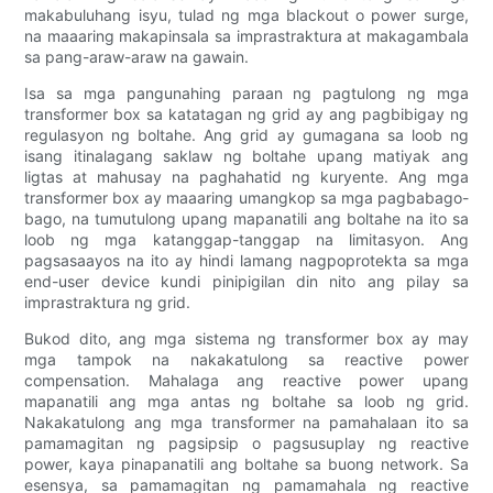
makabuluhang isyu, tulad ng mga blackout o power surge,
na maaaring makapinsala sa imprastraktura at makagambala
sa pang-araw-araw na gawain.
Isa sa mga pangunahing paraan ng pagtulong ng mga
transformer box sa katatagan ng grid ay ang pagbibigay ng
regulasyon ng boltahe. Ang grid ay gumagana sa loob ng
isang itinalagang saklaw ng boltahe upang matiyak ang
ligtas at mahusay na paghahatid ng kuryente. Ang mga
transformer box ay maaaring umangkop sa mga pagbabago-
bago, na tumutulong upang mapanatili ang boltahe na ito sa
loob ng mga katanggap-tanggap na limitasyon. Ang
pagsasaayos na ito ay hindi lamang nagpoprotekta sa mga
end-user device kundi pinipigilan din nito ang pilay sa
imprastraktura ng grid.
Bukod dito, ang mga sistema ng transformer box ay may
mga tampok na nakakatulong sa reactive power
compensation. Mahalaga ang reactive power upang
mapanatili ang mga antas ng boltahe sa loob ng grid.
Nakakatulong ang mga transformer na pamahalaan ito sa
pamamagitan ng pagsipsip o pagsusuplay ng reactive
power, kaya pinapanatili ang boltahe sa buong network. Sa
esensya, sa pamamagitan ng pamamahala ng reactive