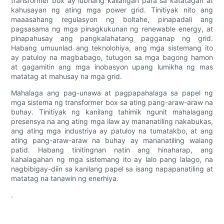
transformer box ay lubhang kailangan para sa katatagan at
kahusayan ng ating mga power grid. Tinitiyak nito ang
maaasahang regulasyon ng boltahe, pinapadali ang
pagsasama ng mga pinagkukunan ng renewable energy, at
pinapahusay ang pangkalahatang pagganap ng grid.
Habang umuunlad ang teknolohiya, ang mga sistemang ito
ay patuloy na magbabago, tutugon sa mga bagong hamon
at gagamitin ang mga inobasyon upang lumikha ng mas
matatag at mahusay na mga grid.
Mahalaga ang pag-unawa at pagpapahalaga sa papel ng
mga sistema ng transformer box sa ating pang-araw-araw na
buhay. Tinitiyak ng kanilang tahimik ngunit mahalagang
presensya na ang ating mga ilaw ay mananatiling nakabukas,
ang ating mga industriya ay patuloy na tumatakbo, at ang
ating pang-araw-araw na buhay ay mananatiling walang
patid. Habang tinitingnan natin ang hinaharap, ang
kahalagahan ng mga sistemang ito ay lalo pang lalago, na
nagbibigay-diin sa kanilang papel sa isang napapanatiling at
matatag na tanawin ng enerhiya.
.