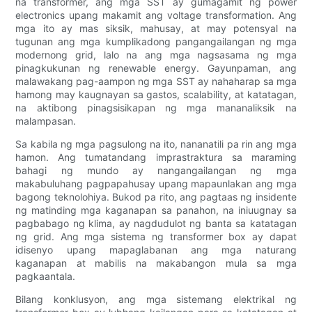
na transformer, ang mga SST ay gumagamit ng power
electronics upang makamit ang voltage transformation. Ang
mga ito ay mas siksik, mahusay, at may potensyal na
tugunan ang mga kumplikadong pangangailangan ng mga
modernong grid, lalo na ang mga nagsasama ng mga
pinagkukunan ng renewable energy. Gayunpaman, ang
malawakang pag-aampon ng mga SST ay nahaharap sa mga
hamong may kaugnayan sa gastos, scalability, at katatagan,
na aktibong pinagsisikapan ng mga mananaliksik na
malampasan.
Sa kabila ng mga pagsulong na ito, nananatili pa rin ang mga
hamon. Ang tumatandang imprastraktura sa maraming
bahagi ng mundo ay nangangailangan ng mga
makabuluhang pagpapahusay upang mapaunlakan ang mga
bagong teknolohiya. Bukod pa rito, ang pagtaas ng insidente
ng matinding mga kaganapan sa panahon, na iniuugnay sa
pagbabago ng klima, ay nagdudulot ng banta sa katatagan
ng grid. Ang mga sistema ng transformer box ay dapat
idisenyo upang mapaglabanan ang mga naturang
kaganapan at mabilis na makabangon mula sa mga
pagkaantala.
Bilang konklusyon, ang mga sistemang elektrikal ng