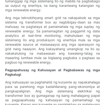
tumanggap ng mga sistemang ito ng mabilis na pagbabago
sa output ng enerhiya, na isang karaniwang katangian ng
mga renewable energy.
Ang mga teknolohiyang smart grid na nakapaloob sa mga
sistema ng transformer box ay nagbibigay-daan sa mas
mahusay na pagtataya at pamamahala ng mga suplay ng
renewable energy. Sa pamamagitan ng paggamit ng data
analytics at real-time monitoring, mahuhulaan ng mga
sistemang ito ang produksyon ng enerhiya mula sa mga
renewable source at maisasaayos ang mga operasyon ng
grid nang naaayon. Ang kakayahang umangkop na ito ay
nakakatulong na mabawasan ang kawalang-tatag na
maaaring lumitaw mula sa biglaang pagbaba o pagtaas sa
pagbuo ng renewable energy.
Pagpapahusay ng Kahusayan at Pagbabawas ng mga
Pagkalugi
Ang kahusayan sa paghahatid ng kuryente ay napakahalaga
para sa parehong mga kadahilanang pang-ekonomiya at
pangkapaligiran. Ang mga sistemang elektrikal ng
transformer box ay gumaganap ng isang mahalagang papel
sa pagpapahusay ng kahusayan ng pamamahagi ng
kuryente. Kapag ang kuryente ay naglalakbay sa malalayong