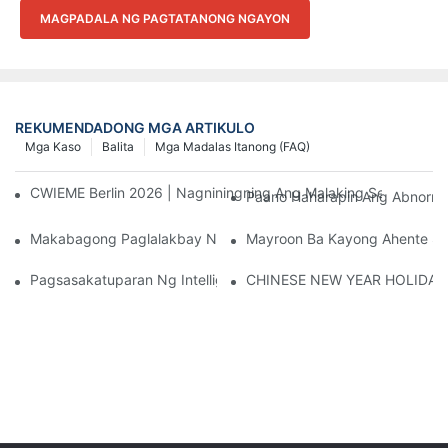
MAGPADALA NG PAGTATANONG NGAYON
REKUMENDADONG MGA ARTIKULO
Mga Kaso
Balita
Mga Madalas Itanong (FAQ)
CWIEME Berlin 2026 | Nagniningning Ang Malaking Sentro Ng
Paano Haharapin Ang Abnorma
Makabagong Paglalakbay Ng CANWIN Sa CWIEME Berlin 2025: A
Mayroon Ba Kayong Ahente Sa
Pagsasakatuparan Ng Intelligentization Ng 110kV Transformer
CHINESE NEW YEAR HOLIDAY