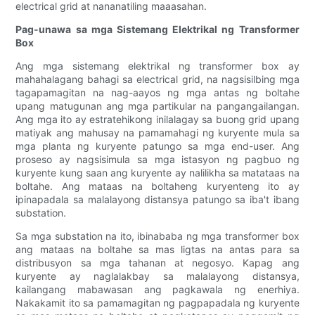
electrical grid at nananatiling maaasahan.
Pag-unawa sa mga Sistemang Elektrikal ng Transformer
Box
Ang mga sistemang elektrikal ng transformer box ay
mahahalagang bahagi sa electrical grid, na nagsisilbing mga
tagapamagitan na nag-aayos ng mga antas ng boltahe
upang matugunan ang mga partikular na pangangailangan.
Ang mga ito ay estratehikong inilalagay sa buong grid upang
matiyak ang mahusay na pamamahagi ng kuryente mula sa
mga planta ng kuryente patungo sa mga end-user. Ang
proseso ay nagsisimula sa mga istasyon ng pagbuo ng
kuryente kung saan ang kuryente ay nalilikha sa matataas na
boltahe. Ang mataas na boltaheng kuryenteng ito ay
ipinapadala sa malalayong distansya patungo sa iba't ibang
substation.
Sa mga substation na ito, ibinababa ng mga transformer box
ang mataas na boltahe sa mas ligtas na antas para sa
distribusyon sa mga tahanan at negosyo. Kapag ang
kuryente ay naglalakbay sa malalayong distansya,
kailangang mabawasan ang pagkawala ng enerhiya.
Nakakamit ito sa pamamagitan ng pagpapadala ng kuryente