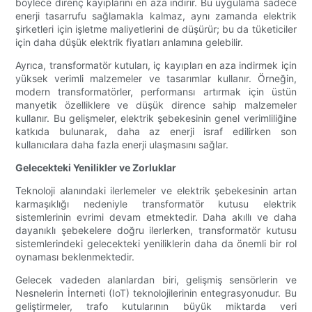
böylece direnç kayıplarını en aza indirir. Bu uygulama sadece
enerji tasarrufu sağlamakla kalmaz, aynı zamanda elektrik
şirketleri için işletme maliyetlerini de düşürür; bu da tüketiciler
için daha düşük elektrik fiyatları anlamına gelebilir.
Ayrıca, transformatör kutuları, iç kayıpları en aza indirmek için
yüksek verimli malzemeler ve tasarımlar kullanır. Örneğin,
modern transformatörler, performansı artırmak için üstün
manyetik özelliklere ve düşük dirence sahip malzemeler
kullanır. Bu gelişmeler, elektrik şebekesinin genel verimliliğine
katkıda bulunarak, daha az enerji israf edilirken son
kullanıcılara daha fazla enerji ulaşmasını sağlar.
Gelecekteki Yenilikler ve Zorluklar
Teknoloji alanındaki ilerlemeler ve elektrik şebekesinin artan
karmaşıklığı nedeniyle transformatör kutusu elektrik
sistemlerinin evrimi devam etmektedir. Daha akıllı ve daha
dayanıklı şebekelere doğru ilerlerken, transformatör kutusu
sistemlerindeki gelecekteki yeniliklerin daha da önemli bir rol
oynaması beklenmektedir.
Gelecek vadeden alanlardan biri, gelişmiş sensörlerin ve
Nesnelerin İnterneti (IoT) teknolojilerinin entegrasyonudur. Bu
geliştirmeler, trafo kutularının büyük miktarda veri