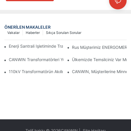
ÖNERILEN MAKALELER
Vakalar
Haberler
Sıkça Sorulan Sorular
Enerji Santrali Işletiminde Transformatörlerin Akıllılaştırılması
Rus Müşterimiz ENERGOMERA'yı
CANWIN Transformatörleri Yurt Dışındaki Müşterilerden Övgü Alı
Ülkemizde Temsilciniz Var Mı?
110kV Transformatörün Akıllı Hale Getirilmesinin Gerçekleştirilme
CANWIN, Müşterilerine Minnettarl
Telif hakkı © 2026
CANWIN
|
Site Haritası