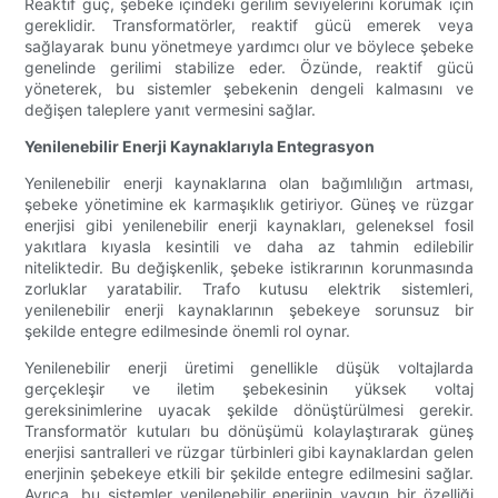
Reaktif güç, şebeke içindeki gerilim seviyelerini korumak için
gereklidir. Transformatörler, reaktif gücü emerek veya
sağlayarak bunu yönetmeye yardımcı olur ve böylece şebeke
genelinde gerilimi stabilize eder. Özünde, reaktif gücü
yöneterek, bu sistemler şebekenin dengeli kalmasını ve
değişen taleplere yanıt vermesini sağlar.
Yenilenebilir Enerji Kaynaklarıyla Entegrasyon
Yenilenebilir enerji kaynaklarına olan bağımlılığın artması,
şebeke yönetimine ek karmaşıklık getiriyor. Güneş ve rüzgar
enerjisi gibi yenilenebilir enerji kaynakları, geleneksel fosil
yakıtlara kıyasla kesintili ve daha az tahmin edilebilir
niteliktedir. Bu değişkenlik, şebeke istikrarının korunmasında
zorluklar yaratabilir. Trafo kutusu elektrik sistemleri,
yenilenebilir enerji kaynaklarının şebekeye sorunsuz bir
şekilde entegre edilmesinde önemli rol oynar.
Yenilenebilir enerji üretimi genellikle düşük voltajlarda
gerçekleşir ve iletim şebekesinin yüksek voltaj
gereksinimlerine uyacak şekilde dönüştürülmesi gerekir.
Transformatör kutuları bu dönüşümü kolaylaştırarak güneş
enerjisi santralleri ve rüzgar türbinleri gibi kaynaklardan gelen
enerjinin şebekeye etkili bir şekilde entegre edilmesini sağlar.
Ayrıca, bu sistemler yenilenebilir enerjinin yaygın bir özelliği