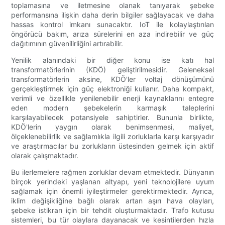
toplamasına ve iletmesine olanak tanıyarak şebeke
performansına ilişkin daha derin bilgiler sağlayacak ve daha
hassas kontrol imkanı sunacaktır. IoT ile kolaylaştırılan
öngörücü bakım, arıza sürelerini en aza indirebilir ve güç
dağıtımının güvenilirliğini artırabilir.
Yenilik alanındaki bir diğer konu ise katı hal
transformatörlerinin (KDÖ) geliştirilmesidir. Geleneksel
transformatörlerin aksine, KDÖ'ler voltaj dönüşümünü
gerçekleştirmek için güç elektroniği kullanır. Daha kompakt,
verimli ve özellikle yenilenebilir enerji kaynaklarını entegre
eden modern şebekelerin karmaşık taleplerini
karşılayabilecek potansiyele sahiptirler. Bununla birlikte,
KDÖ'lerin yaygın olarak benimsenmesi, maliyet,
ölçeklenebilirlik ve sağlamlıkla ilgili zorluklarla karşı karşıyadır
ve araştırmacılar bu zorlukların üstesinden gelmek için aktif
olarak çalışmaktadır.
Bu ilerlemelere rağmen zorluklar devam etmektedir. Dünyanın
birçok yerindeki yaşlanan altyapı, yeni teknolojilere uyum
sağlamak için önemli iyileştirmeler gerektirmektedir. Ayrıca,
iklim değişikliğine bağlı olarak artan aşırı hava olayları,
şebeke istikrarı için bir tehdit oluşturmaktadır. Trafo kutusu
sistemleri, bu tür olaylara dayanacak ve kesintilerden hızla