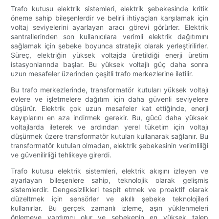
Trafo kutusu elektrik sistemleri, elektrik şebekesinde kritik
öneme sahip bileşenlerdir ve belirli ihtiyaçları karşılamak için
voltaj seviyelerini ayarlayan aracı görevi görürler. Elektrik
santrallerinden son kullanıcılara verimli elektrik dağıtımını
sağlamak için şebeke boyunca stratejik olarak yerleştirilirler.
Süreç, elektriğin yüksek voltajda üretildiği enerji üretim
istasyonlarında başlar. Bu yüksek voltajlı güç daha sonra
uzun mesafeler üzerinden çeşitli trafo merkezlerine iletilir.
Bu trafo merkezlerinde, transformatör kutuları yüksek voltajı
evlere ve işletmelere dağıtım için daha güvenli seviyelere
düşürür. Elektrik çok uzun mesafeler kat ettiğinde, enerji
kayıplarını en aza indirmek gerekir. Bu, gücü daha yüksek
voltajlarda ileterek ve ardından yerel tüketim için voltajı
düşürmek üzere transformatör kutuları kullanarak sağlanır. Bu
transformatör kutuları olmadan, elektrik şebekesinin verimliliği
ve güvenilirliği tehlikeye girerdi.
Trafo kutusu elektrik sistemleri, elektrik akışını izleyen ve
ayarlayan bileşenlere sahip, teknolojik olarak gelişmiş
sistemlerdir. Dengesizlikleri tespit etmek ve proaktif olarak
düzeltmek için sensörler ve akıllı şebeke teknolojileri
kullanırlar. Bu gerçek zamanlı izleme, aşırı yüklenmeleri
önlemeye yardımcı olur ve şebekenin en yüksek talep