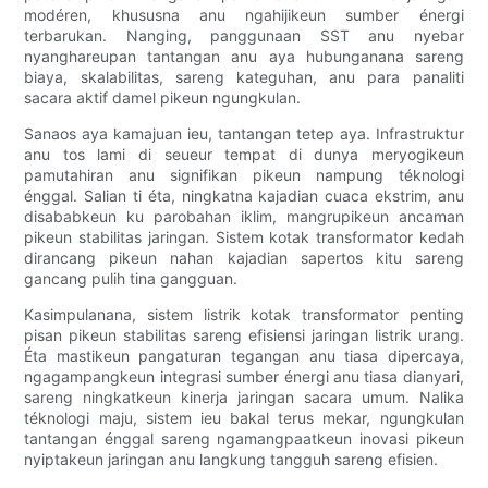
modéren, khususna anu ngahijikeun sumber énergi
terbarukan. Nanging, panggunaan SST anu nyebar
nyanghareupan tantangan anu aya hubunganana sareng
biaya, skalabilitas, sareng kateguhan, anu para panaliti
sacara aktif damel pikeun ngungkulan.
Sanaos aya kamajuan ieu, tantangan tetep aya. Infrastruktur
anu tos lami di seueur tempat di dunya meryogikeun
pamutahiran anu signifikan pikeun nampung téknologi
énggal. Salian ti éta, ningkatna kajadian cuaca ekstrim, anu
disababkeun ku parobahan iklim, mangrupikeun ancaman
pikeun stabilitas jaringan. Sistem kotak transformator kedah
dirancang pikeun nahan kajadian sapertos kitu sareng
gancang pulih tina gangguan.
Kasimpulanana, sistem listrik kotak transformator penting
pisan pikeun stabilitas sareng efisiensi jaringan listrik urang.
Éta mastikeun pangaturan tegangan anu tiasa dipercaya,
ngagampangkeun integrasi sumber énergi anu tiasa dianyari,
sareng ningkatkeun kinerja jaringan sacara umum. Nalika
téknologi maju, sistem ieu bakal terus mekar, ngungkulan
tantangan énggal sareng ngamangpaatkeun inovasi pikeun
nyiptakeun jaringan anu langkung tangguh sareng efisien.