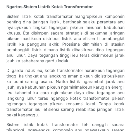
Ngartos Sistem Listrik Kotak Transformator
Sistem listrik kotak transformator mangrupikeun komponén
penting dina jaringan listrik, bertindak salaku perantara anu
nyaluyukeun tingkat tegangan pikeun minuhan kabutuhan
khusus. Éta disimpen sacara strategis di sakumna jaringan
pikeun mastikeun distribusi listrik anu efisien ti pembangkit
listrik ka pangguna akhir. Prosésna dimimitian di stasiun
pembangkit listrik dimana listrik dihasilkeun dina tegangan
anu luhur. Daya tegangan tinggi ieu teras dikirimkeun jarak
jauh ka sababaraha gardu induk.
Di gardu induk ieu, kotak transformator nurunkeun tegangan
tinggi ka tingkat anu langkung aman pikeun didistribusikeun
ka bumi sareng usaha. Nalika listrik ngarambat jarak anu
jauh, aya kabutuhan pikeun ngaminimalkeun karugian énergi.
Ieu kahontal ku cara ngirimkeun daya dina tegangan anu
langkung luhur teras nganggo kotak transformator pikeun
ngirangan tegangan pikeun konsumsi lokal. Tanpa kotak
transformator ieu, efisiensi sareng reliabilitas jaringan listrik
bakal kaganggu.
Sistem listrik kotak transformator téh canggih sacara
téknologi, ngawengku komponén anu ngawaskeun sareng