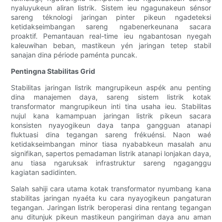
nyaluyukeun aliran listrik. Sistem ieu ngagunakeun sénsor
sareng téknologi jaringan pinter pikeun ngadeteksi
ketidakseimbangan sareng ngabenerkeunana sacara
proaktif. Pemantauan real-time ieu ngabantosan nyegah
kaleuwihan beban, mastikeun yén jaringan tetep stabil
sanajan dina période paménta puncak.
Pentingna Stabilitas Grid
Stabilitas jaringan listrik mangrupikeun aspék anu penting
dina manajemen daya, sareng sistem listrik kotak
transformator mangrupikeun inti tina usaha ieu. Stabilitas
nujul kana kamampuan jaringan listrik pikeun sacara
konsisten nyayogikeun daya tanpa gangguan atanapi
fluktuasi dina tegangan sareng frékuénsi. Naon waé
ketidakseimbangan minor tiasa nyababkeun masalah anu
signifikan, sapertos pemadaman listrik atanapi lonjakan daya,
anu tiasa ngaruksak infrastruktur sareng ngaganggu
kagiatan sadidinten.
Salah sahiji cara utama kotak transformator nyumbang kana
stabilitas jaringan nyaéta ku cara nyayogikeun pangaturan
tegangan. Jaringan listrik beroperasi dina rentang tegangan
anu ditunjuk pikeun mastikeun pangiriman daya anu aman