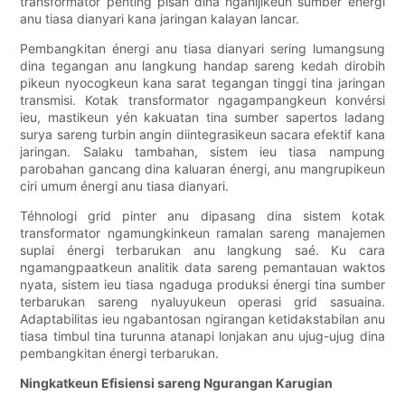
transformator penting pisan dina ngahijikeun sumber énergi
anu tiasa dianyari kana jaringan kalayan lancar.
Pembangkitan énergi anu tiasa dianyari sering lumangsung
dina tegangan anu langkung handap sareng kedah dirobih
pikeun nyocogkeun kana sarat tegangan tinggi tina jaringan
transmisi. Kotak transformator ngagampangkeun konvérsi
ieu, mastikeun yén kakuatan tina sumber sapertos ladang
surya sareng turbin angin diintegrasikeun sacara efektif kana
jaringan. Salaku tambahan, sistem ieu tiasa nampung
parobahan gancang dina kaluaran énergi, anu mangrupikeun
ciri umum énergi anu tiasa dianyari.
Téhnologi grid pinter anu dipasang dina sistem kotak
transformator ngamungkinkeun ramalan sareng manajemen
suplai énergi terbarukan anu langkung saé. Ku cara
ngamangpaatkeun analitik data sareng pemantauan waktos
nyata, sistem ieu tiasa ngaduga produksi énergi tina sumber
terbarukan sareng nyaluyukeun operasi grid sasuaina.
Adaptabilitas ieu ngabantosan ngirangan ketidakstabilan anu
tiasa timbul tina turunna atanapi lonjakan anu ujug-ujug dina
pembangkitan énergi terbarukan.
Ningkatkeun Efisiensi sareng Ngurangan Karugian