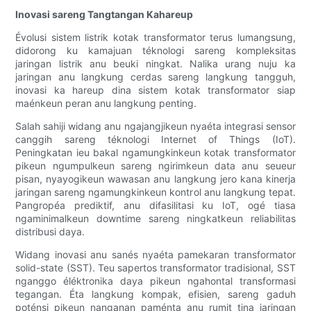
Inovasi sareng Tangtangan Kahareup
Évolusi sistem listrik kotak transformator terus lumangsung,
didorong ku kamajuan téknologi sareng kompleksitas
jaringan listrik anu beuki ningkat. Nalika urang nuju ka
jaringan anu langkung cerdas sareng langkung tangguh,
inovasi ka hareup dina sistem kotak transformator siap
maénkeun peran anu langkung penting.
Salah sahiji widang anu ngajangjikeun nyaéta integrasi sensor
canggih sareng téknologi Internet of Things (IoT).
Peningkatan ieu bakal ngamungkinkeun kotak transformator
pikeun ngumpulkeun sareng ngirimkeun data anu seueur
pisan, nyayogikeun wawasan anu langkung jero kana kinerja
jaringan sareng ngamungkinkeun kontrol anu langkung tepat.
Pangropéa prediktif, anu difasilitasi ku IoT, ogé tiasa
ngaminimalkeun downtime sareng ningkatkeun reliabilitas
distribusi daya.
Widang inovasi anu sanés nyaéta pamekaran transformator
solid-state (SST). Teu sapertos transformator tradisional, SST
nganggo éléktronika daya pikeun ngahontal transformasi
tegangan. Éta langkung kompak, efisien, sareng gaduh
poténsi pikeun nanganan paménta anu rumit tina jaringan