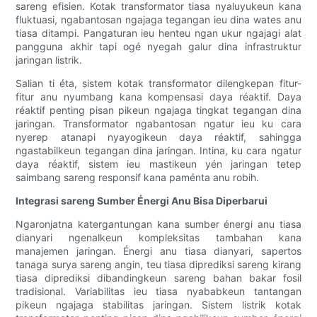
sareng efisien. Kotak transformator tiasa nyaluyukeun kana
fluktuasi, ngabantosan ngajaga tegangan ieu dina wates anu
tiasa ditampi. Pangaturan ieu henteu ngan ukur ngajagi alat
pangguna akhir tapi ogé nyegah galur dina infrastruktur
jaringan listrik.
Salian ti éta, sistem kotak transformator dilengkepan fitur-
fitur anu nyumbang kana kompensasi daya réaktif. Daya
réaktif penting pisan pikeun ngajaga tingkat tegangan dina
jaringan. Transformator ngabantosan ngatur ieu ku cara
nyerep atanapi nyayogikeun daya réaktif, sahingga
ngastabilkeun tegangan dina jaringan. Intina, ku cara ngatur
daya réaktif, sistem ieu mastikeun yén jaringan tetep
saimbang sareng responsif kana paménta anu robih.
Integrasi sareng Sumber Énergi Anu Bisa Diperbarui
Ngaronjatna katergantungan kana sumber énergi anu tiasa
dianyari ngenalkeun kompleksitas tambahan kana
manajemen jaringan. Énergi anu tiasa dianyari, sapertos
tanaga surya sareng angin, teu tiasa diprediksi sareng kirang
tiasa diprediksi dibandingkeun sareng bahan bakar fosil
tradisional. Variabilitas ieu tiasa nyababkeun tantangan
pikeun ngajaga stabilitas jaringan. Sistem listrik kotak