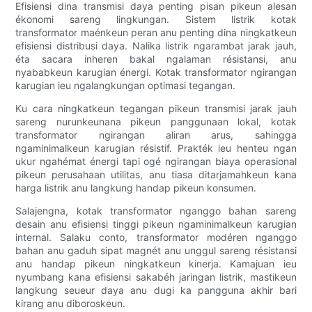
Efisiensi dina transmisi daya penting pisan pikeun alesan
ékonomi sareng lingkungan. Sistem listrik kotak
transformator maénkeun peran anu penting dina ningkatkeun
efisiensi distribusi daya. Nalika listrik ngarambat jarak jauh,
éta sacara inheren bakal ngalaman résistansi, anu
nyababkeun karugian énergi. Kotak transformator ngirangan
karugian ieu ngalangkungan optimasi tegangan.
Ku cara ningkatkeun tegangan pikeun transmisi jarak jauh
sareng nurunkeunana pikeun panggunaan lokal, kotak
transformator ngirangan aliran arus, sahingga
ngaminimalkeun karugian résistif. Prakték ieu henteu ngan
ukur ngahémat énergi tapi ogé ngirangan biaya operasional
pikeun perusahaan utilitas, anu tiasa ditarjamahkeun kana
harga listrik anu langkung handap pikeun konsumen.
Salajengna, kotak transformator nganggo bahan sareng
desain anu efisiensi tinggi pikeun ngaminimalkeun karugian
internal. Salaku conto, transformator modéren nganggo
bahan anu gaduh sipat magnét anu unggul sareng résistansi
anu handap pikeun ningkatkeun kinerja. Kamajuan ieu
nyumbang kana efisiensi sakabéh jaringan listrik, mastikeun
langkung seueur daya anu dugi ka pangguna akhir bari
kirang anu diboroskeun.