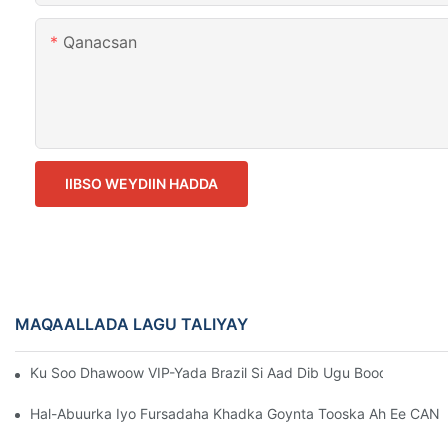
Qanacsan
IIBSO WEYDIIN HADDA
MAQAALLADA LAGU TALIYAY
Ku Soo Dhawoow VIP-Yada Brazil Si Aad Dib Ugu Booqato CAN
Hal-Abuurka Iyo Fursadaha Khadka Goynta Tooska Ah Ee CANW