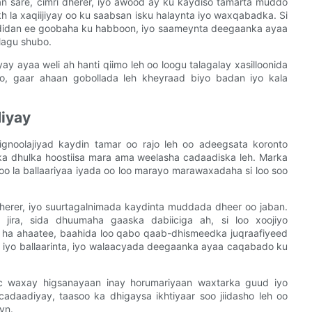
n sare, cimri dherer, iyo awood ay ku kaydiso tamarta muddo
kh la xaqiijiyay oo ku saabsan isku halaynta iyo waxqabadka. Si
addidan ee goobaha ku habboon, iyo saameynta deegaanka ayaa
lagu shubo.
y ayaa weli ah hanti qiimo leh oo loogu talagalay xasilloonida
ro, gaar ahaan gobollada leh kheyraad biyo badan iyo kala
iyay
gnoolajiyad kaydin tamar oo rajo leh oo adeegsata koronto
a dhulka hoostiisa mara ama weelasha cadaadiska leh. Marka
oo la ballaariyaa iyada oo loo marayo marawaxadaha si loo soo
dherer, iyo suurtagalnimada kaydinta muddada dheer oo jaban.
ira, sida dhuumaha gaaska dabiiciga ah, si loo xoojiyo
 ha ahaatee, baahida loo qabo qaab-dhismeedka juqraafiyeed
a iyo ballaarinta, iyo walaacyada deegaanka ayaa caqabado ku
tic waxay higsanayaan inay horumariyaan waxtarka guud iyo
daadiyay, taasoo ka dhigaysa ikhtiyaar soo jiidasho leh oo
yn.