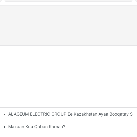
ALAGEUM ELECTRIC GROUP Ee Kazakhstan Ayaa Booqatay Shi
WIN Oo Aad U Sahamin Karto Maqaallo Cusub.
IN Iyo Khadka Goynta Isgoyska Ah
Maxaan Kuu Qaban Karnaa?