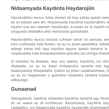
Nidaamyada Kaydinta Haydarojiin
Haydarojiinku wuxuu helay dareen ah inuu yahay qaade tama
ah oo awood sare leh. Nidaamyada kaydinta haydarojiinku wa
biyaha una soo saaraan haydarojiin, kuwaas oo la kaydin k
unugyada shidaalka ama matoorada gubashada.
Haydarojiinku wuxuu bixiyaa cufnaan tamar oo sareysa, aw
karo codsiyada kala duwan, oo ay ku jiraan gaadiidka, haba
adeegi karaa hab lagu kaydiyo laguna qaado tamarta la
caqabadaha kala duwanaanshaha gobolka iyo ciriiriga shab
Si kastaba ha ahaatee, wax soo saarka, kaydinta, iyo is
dhaqaale, oo ay ku jiraan khasaaraha tamarta inta lagu 
kaabayaasha dhaqaalaha. Iyadoo ay jiraan caqabadahaas, n
oo ay ku taageeraan u gudubka nidaamka tamarta kaarboo
adkeysiga.
Gunaanad
Gabagabadii, raadinta nidaamka kaydinta tamarta ugu fiican 
ah oo waara ay sii kordheyso. Baytariyada, kaydinta b
cadaadiyo, iyo nidaamyada kaydinta haydarojiin dhammaan