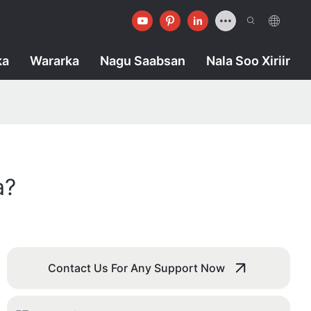
ka
Wararka
Nagu Saabsan
Nala Soo Xiriir
a?
Contact Us For Any Support Now