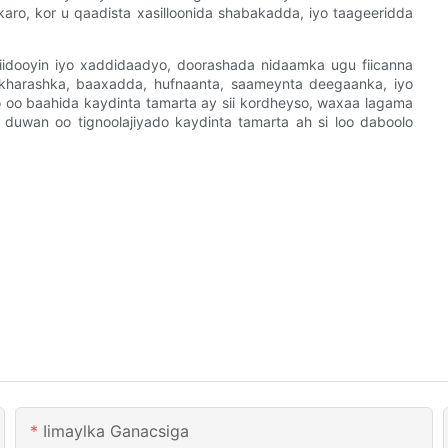
 karo, kor u qaadista xasilloonida shabakadda, iyo taageeridda
iidooyin iyo xaddidaadyo, doorashada nidaamka ugu fiicanna
 kharashka, baaxadda, hufnaanta, saameynta deegaanka, iyo
o oo baahida kaydinta tamarta ay sii kordheyso, waxaa lagama
duwan oo tignoolajiyado kaydinta tamarta ah si loo daboolo
Iimaylka Ganacsiga