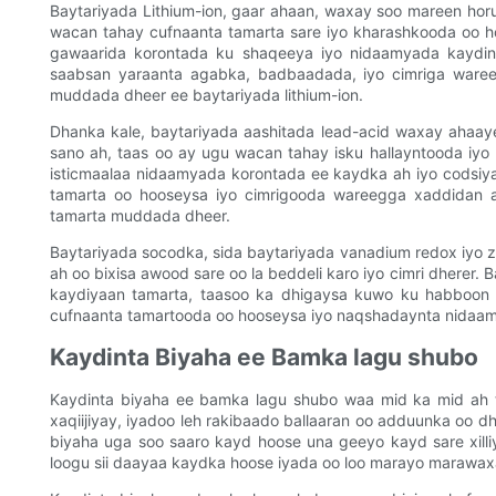
Baytariyada Lithium-ion, gaar ahaan, waxay soo mareen hor
wacan tahay cufnaanta tamarta sare iyo kharashkooda oo h
gawaarida korontada ku shaqeeya iyo nidaamyada kaydin
saabsan yaraanta agabka, badbaadada, iyo cimriga ware
muddada dheer ee baytariyada lithium-ion.
Dhanka kale, baytariyada aashitada lead-acid waxay ahaay
sano ah, taas oo ay ugu wacan tahay isku hallayntooda iy
isticmaalaa nidaamyada korontada ee kaydka ah iyo codsiy
tamarta oo hooseysa iyo cimrigooda wareegga xaddidan 
tamarta muddada dheer.
Baytariyada socodka, sida baytariyada vanadium redox iyo zi
ah oo bixisa awood sare oo la beddeli karo iyo cimri dherer. 
kaydiyaan tamarta, taasoo ka dhigaysa kuwo ku habboon 
cufnaanta tamartooda oo hooseysa iyo naqshadaynta nida
Kaydinta Biyaha ee Bamka lagu shubo
Kaydinta biyaha ee bamka lagu shubo waa mid ka mid ah t
xaqiijiyay, iyadoo leh rakibaado ballaaran oo adduunka oo 
biyaha uga soo saaro kayd hoose una geeyo kayd sare xill
loogu sii daayaa kaydka hoose iyada oo loo marayo marawax