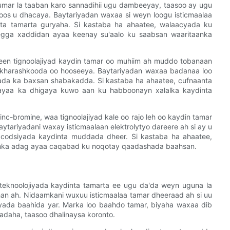
umar la taaban karo sannadihii ugu dambeeyay, taasoo ay ugu
oos u dhacaya. Baytariyadan waxaa si weyn loogu isticmaalaa
ta tamarta guryaha. Si kastaba ha ahaatee, walaacyada ku
egga xaddidan ayaa keenay su'aalo ku saabsan waaritaanka
een tignoolajiyad kaydin tamar oo muhiim ah muddo tobanaan
o kharashkooda oo hooseeya. Baytariyadan waxaa badanaa loo
ada ka baxsan shabakadda. Si kastaba ha ahaatee, cufnaanta
ayaa ka dhigaya kuwo aan ku habboonayn xalalka kaydinta
nc-bromine, waa tignoolajiyad kale oo rajo leh oo kaydin tamar
Baytariyadani waxay isticmaalaan elektrolytyo dareere ah si ay u
codsiyada kaydinta muddada dheer. Si kastaba ha ahaatee,
amka adag ayaa caqabad ku noqotay qaadashada baahsan.
eknoolojiyada kaydinta tamarta ee ugu da'da weyn uguna la
dhan ah. Nidaamkani wuxuu isticmaalaa tamar dheeraad ah si uu
iyada baahida yar. Marka loo baahdo tamar, biyaha waxaa dib
adaha, taasoo dhalinaysa koronto.