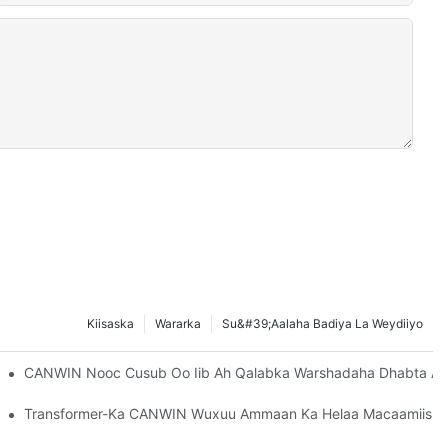
Kiisaska
Wararka
Su&#39;aalaha Badiya La Weydiiyo
rkaddayada - CANWIN.
CANWIN Nooc Cusub Oo Iib Ah Qalabka Warshadaha Dhabta Ah Ee 
Transformer-Ka CANWIN Wuxuu Ammaan Ka Helaa Macaamiisha 