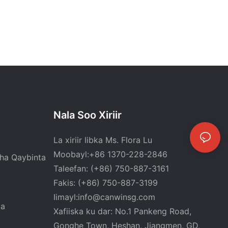
Nala Soo Xiriir
La xiriir Iibka Ms. Flora Lu
Moobayl:+86 1370-228-2846
ha Qaybinta
Taleefan: (+86) 750-887-3161
Fakis: (+86) 750-887-3199
Iimayl:
info@canwinsg.com
ta
Xafiiska ku dar: No.1 Pankeng Road,
Gonghe Town, Heshan,
Jiangmen, GD,