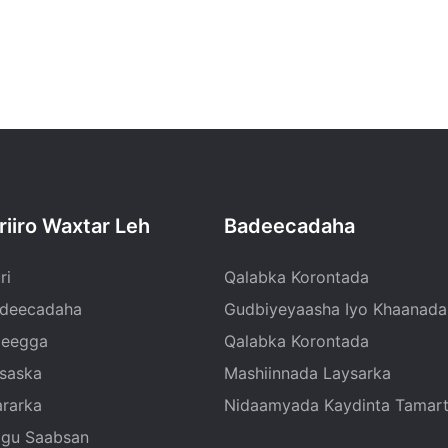
riiro Waxtar Leh
Badeecadaha
ri
Qalabka Korontada
deecadaha
Gudbiyeyaasha Iyo Khaanada
eegga
Qalabka Korontada
isaska
Mashiinnada Laysarka
rarka
Nidaamyada Kaydinta Tamar
gu Saabsan