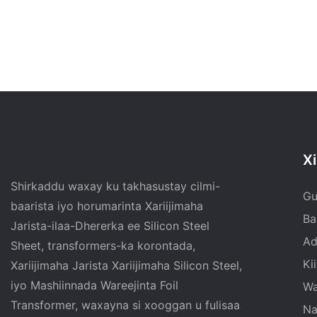
Xi
Shirkaddu waxay ku takhasustay cilmi-
Gu
baarista iyo horumarinta Xariijimaha
Ba
Jarista-ilaa-Dhererka ee Silicon Steel
Ad
Sheet, transformers-ka korontada,
Ki
Xariijimaha Jarista Xariijimaha Silicon Steel,
iyo Mashiinnada Wareejinta Foil
Wa
Transformer, waxayna si xooggan u fulisaa
Na