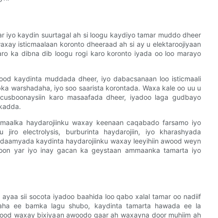
r iyo kaydin suurtagal ah si loogu kaydiyo tamar muddo dheer
xay isticmaalaan koronto dheeraad ah si ay u elektaroojiyaan
aro ka dibna dib loogu rogi karo koronto iyada oo loo marayo
ood kaydinta muddada dheer, iyo dabacsanaan loo isticmaali
bka warshadaha, iyo soo saarista korontada. Waxa kale oo uu u
 cusboonaysiin karo masaafada dheer, iyadoo laga gudbayo
akadda.
ticmaalka haydarojiinku waxay keenaan caqabado farsamo iyo
jiro electrolysis, burburinta haydarojiin, iyo kharashyada
idaamyada kaydinta haydarojiinku waxay leeyihiin awood weyn
n yar iyo inay gacan ka geystaan ​​​​ammaanka tamarta iyo
ayaa sii socota iyadoo baahida loo qabo xalal tamar oo nadiif
iyaha ee bamka lagu shubo, kaydinta tamarta hawada ee la
tood waxay bixiyaan awoodo gaar ah waxayna door muhiim ah