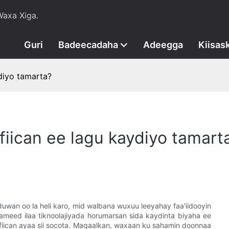
axa Xiga.
Guri
Badeecadaha
Adeegga
Kiisas
diyo tamarta?
iican ee lagu kaydiyo tamart
duwan oo la heli karo, mid walbana wuxuu leeyahay faa'iidooyin
ameed ilaa tiknoolajiyada horumarsan sida kaydinta biyaha ee
fiican ayaa sii socota. Maqaalkan, waxaan ku sahamin doonnaa