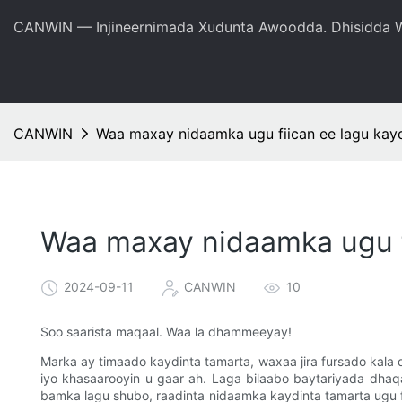
CANWIN — Injineernimada Xudunta Awoodda. Dhisidda W
CANWIN
Waa maxay nidaamka ugu fiican ee lagu kay
Waa maxay nidaamka ugu f
2024-09-11
CANWIN
10
Soo saarista maqaal. Waa la dhammeeyay!
Marka ay timaado kaydinta tamarta, waxaa jira fursado kala 
iyo khasaarooyin u gaar ah. Laga bilaabo baytariyada dhaq
bamka lagu shubo, raadinta nidaamka kaydinta tamarta ugu 