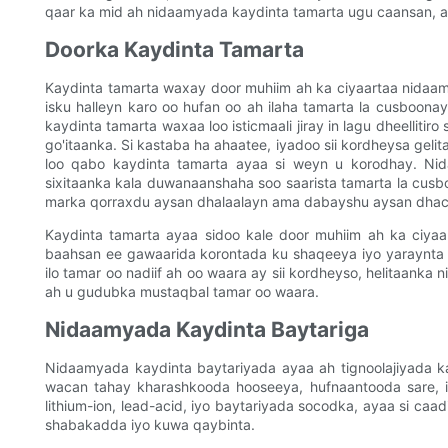
qaar ka mid ah nidaamyada kaydinta tamarta ugu caansan, 
Doorka Kaydinta Tamarta
Kaydinta tamarta waxay door muhiim ah ka ciyaartaa nidaamy
isku halleyn karo oo hufan oo ah ilaha tamarta la cusboona
kaydinta tamarta waxaa loo isticmaali jiray in lagu dheellitiro
go'itaanka. Si kastaba ha ahaatee, iyadoo sii kordheysa gelit
loo qabo kaydinta tamarta ayaa si weyn u korodhay. N
sixitaanka kala duwanaanshaha soo saarista tamarta la cus
marka qorraxdu aysan dhalaalayn ama dabayshu aysan dhac
Kaydinta tamarta ayaa sidoo kale door muhiim ah ka ciyaa
baahsan ee gawaarida korontada ku shaqeeya iyo yaraynta k
ilo tamar oo nadiif ah oo waara ay sii kordheyso, helitaank
ah u gudubka mustaqbal tamar oo waara.
Nidaamyada Kaydinta Baytariga
Nidaamyada kaydinta baytariyada ayaa ah tignoolajiyada ka
wacan tahay kharashkooda hooseeya, hufnaantooda sare, i
lithium-ion, lead-acid, iyo baytariyada socodka, ayaa si caa
shabakadda iyo kuwa qaybinta.