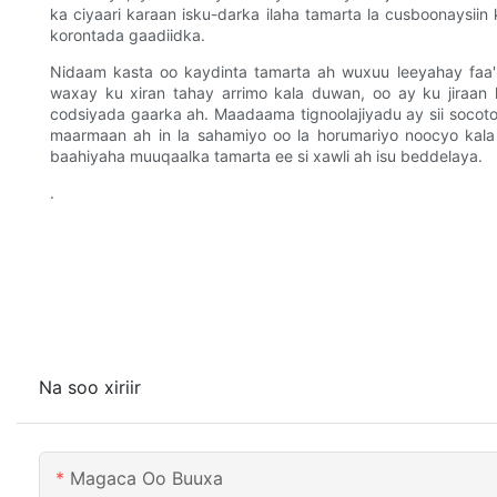
ka ciyaari karaan isku-darka ilaha tamarta la cusboonaysiin
korontada gaadiidka.
Nidaam kasta oo kaydinta tamarta ah wuxuu leeyahay faa'
waxay ku xiran tahay arrimo kala duwan, oo ay ku jiraan
codsiyada gaarka ah. Maadaama tignoolajiyadu ay sii socot
maarmaan ah in la sahamiyo oo la horumariyo noocyo kala 
baahiyaha muuqaalka tamarta ee si xawli ah isu beddelaya.
.
Na soo xiriir
Magaca Oo Buuxa