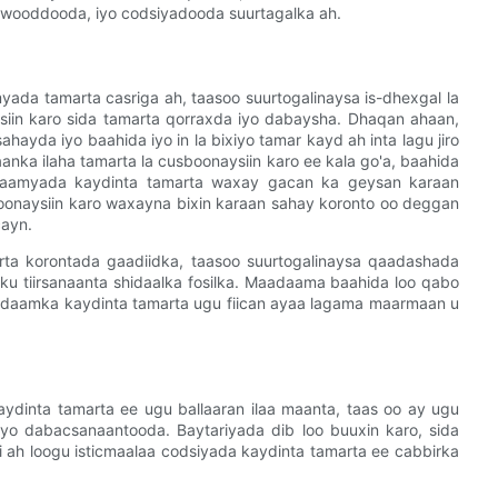
awooddooda, iyo codsiyadooda suurtagalka ah.
ada tamarta casriga ah, taasoo suurtogalinaysa is-dhexgal la
ysiin karo sida tamarta qorraxda iyo dabaysha. Dhaqan ahaan,
 sahayda iyo baahida iyo in la bixiyo tamar kayd ah inta lagu jiro
aanka ilaha tamarta la cusboonaysiin karo ee kala go'a, baahida
idaamyada kaydinta tamarta waxay gacan ka geysan karaan
boonaysiin karo waxayna bixin karaan sahay koronto oo deggan
ayn.
rta korontada gaadiidka, taasoo suurtogalinaysa qaadashada
u tiirsanaanta shidaalka fosilka. Maadaama baahida loo qabo
a nidaamka kaydinta tamarta ugu fiican ayaa lagama maarmaan u
ydinta tamarta ee ugu ballaaran ilaa maanta, taas oo ay ugu
yo dabacsanaantooda. Baytariyada dib loo buuxin karo, sida
di ah loogu isticmaalaa codsiyada kaydinta tamarta ee cabbirka