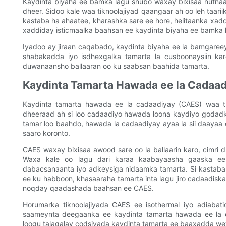
Kaydinta biyaha ee bamka lagu shubo waxay bixisaa hufnaa
dheer. Sidoo kale waa tiknoolajiyad qaangaar ah oo leh taarii
kastaba ha ahaatee, kharashka sare ee hore, helitaanka x
xaddiday isticmaalka baahsan ee kaydinta biyaha ee bamka 
Iyadoo ay jiraan caqabado, kaydinta biyaha ee la bamgareeya
shabakadda iyo isdhexgalka tamarta la cusboonaysiin ka
duwanaansho ballaaran oo ku saabsan baahida tamarta.
Kaydinta Tamarta Hawada ee la Cadaad
Kaydinta tamarta hawada ee la cadaadiyay (CAES) waa ti
dheeraad ah si loo cadaadiyo hawada loona kaydiyo godadk
tamar loo baahdo, hawada la cadaadiyay ayaa la sii daayaa 
saaro koronto.
CAES waxay bixisaa awood sare oo la ballaarin karo, cimri 
Waxa kale oo lagu dari karaa kaabayaasha gaaska ee j
dabacsanaanta iyo adkeysiga nidaamka tamarta. Si kastaba
ee ku habboon, khasaaraha tamarta inta lagu jiro cadaadisk
noqday qaadashada baahsan ee CAES.
Horumarka tiknoolajiyada CAES ee isothermal iyo adiaba
saameynta deegaanka ee kaydinta tamarta hawada ee la ca
loogu talagalay codsiyada kaydinta tamarta ee baaxadda we