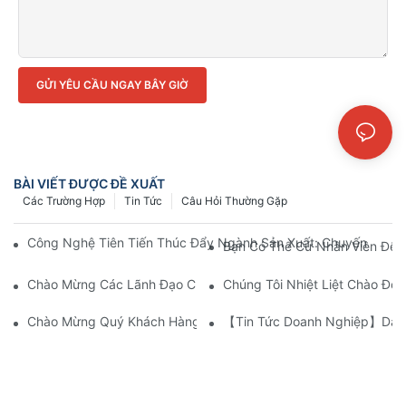
GỬI YÊU CẦU NGAY BÂY GIỜ
BÀI VIẾT ĐƯỢC ĐỀ XUẤT
Các Trường Hợp
Tin Tức
Câu Hỏi Thường Gặp
Công Nghệ Tiên Tiến Thúc Đẩy Ngành Sản Xuất: Chuyến Thă
Bạn Có Thể Cử Nhân Viên Đến 
Chào Mừng Các Lãnh Đạo Của TBEA & BSEA Đến Thăm Nhà Máy
Chúng Tôi Nhiệt Liệt Chào Đ
Chào Mừng Quý Khách Hàng Nga Đến Thăm Cơ Sở Sản Xuất CA
【Tin Tức Doanh Nghiệp】Dây 