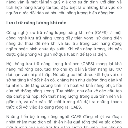
năng vẫn là một tài sản quý giá cho sự ổn định lưới điện và
tích hợp năng lượng tái tạo, đặc biệt là ở những khu vực có
nguồn nước dồi dào và nhu cầu năng lượng biến động lớn.
Lưu trữ năng lượng khí nén
Công nghệ lưu trữ năng lượng bằng khí nén (CAES) là một
công nghệ lưu trữ năng lượng đầy triển vọng, sử dụng điện
năng dư thừa để nén khí và lưu trữ trong các hang động
ngầm hoặc bình chứa áp suất. Khi cần năng lượng, khí nén
được giải phóng và giãn nở qua tuabin để tạo ra điện.
Hệ thống lưu trữ năng lượng khí nén (CAES) mang lại khả
năng mở rộng cao, tuổi thọ chu kỳ dài và tiềm năng lưu trữ
dài hạn với chi phí thấp. Nó cũng có thể được kết hợp với cơ
sở hạ tầng khí đốt hiện có, chẳng hạn như đường ống dẫn khí
tự nhiên, để tăng cường tính linh hoạt và khả năng phục hồi
của hệ thống năng lượng. Tuy nhiên, nhu cầu về các cấu tạo
địa chất phù hợp, tổn thất năng lượng trong quá trình nén và
giãn nở, và các vấn đề môi trường đã đặt ra những thách
thức đối với việc áp dụng rộng rãi CAES.
Những tiến bộ trong công nghệ CAES đẳng nhiệt và đoạn
nhiệt nhằm mục đích cải thiện hiệu quả tổng thể và tác động
môi trường của việc lưu trữ năng lượng khí nén, làm cho nó