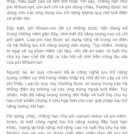
thấp, hiệu suất cao và tính linh hoạt. Pin sạc, chẳng hạn như
pin lithium-ion, pin axit chì và pin dòng chảy, thường được sử
dụng cho các ứng dụng lưu trữ năng lượng quy mô lưới điện
và phân tán.
Đặc biệt, pin lithium-ion đã có những bước tiến đáng kể
trong những năm gần đây, nhờ mật độ năng lượng cao và chi
phí giảm. Loại pin này được sử dụng rộng rãi trong xe điện
và hệ thống lưu trữ năng lượng dân dụng. Tuy nhiên, những
lo ngại về sự khan hiếm vật liệu, vấn đề an toàn và tuổi thọ
chu kỳ hạn chế đã đặt ra câu hỏi về tính bền vững lâu dài
của pin lithium-ion.
Ngược lại, ắc quy chì-axit đã là công nghệ lưu trữ năng
lượng chiếm ưu thế trong nhiều thập kỷ nhờ độ tin cậy và chi
phí thấp. Loại ắc quy này thường được sử dụng trong các hệ
thống điện dự phòng và các ứng dụng ngoài lưới điện. Tuy
nhiên, mật độ năng lượng tương đối thấp và tuổi thọ chu kỳ
hạn chế khiến chúng ít phù hợp hơn cho các giải pháp lưu trữ
năng lượng dài hạn.
Pin dòng chảy, chẳng hạn như pin vanadi redox và pin kẽm-
brom, là một công nghệ lưu trữ năng lượng đầy hứa hẹn
khác, mang lại khả năng mở rộng cao và tuổi thọ chu kỳ dài.
Những loại pin này sử dụng chất điện phân lỏng để lưu trữ