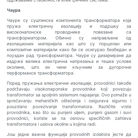
Чаура
Чауре су суштинска компонента трансформатора која
пружа електричну изолацију и подршку за
високонапонске проводнике повезане са
трансформатором. Обично су направљене од
изолационих материјала као што су порцелан или
композитни материјали како би се осигурао безбедан и
поуздан рад трансформатора. Чауре су дизајниране да
издрже велика електрична напрезања и тешке услове
околине, што их чини кључним за дугорочне
перформансе трансформатора.
Поред пружања електричне изолације, provodnici takođe
podržavaju visokonaponske provodnike koji povezuju
transformator sa spoljnim sistemom napajanja. Ovo pomaže u
sprečavanju mehaničkih oštećenja i osigurava sigurno i
pouzdano povezivanje transformatora. Različite vrste
provodnika, kao što su punjeni uljem, punjeni gasom i suvi
provodnici, koriste se na osnovu specifičnih zahteva
transformatora i uslova okoline u kojima radi.
Још једна важна функција provodnih izolatora јесте да