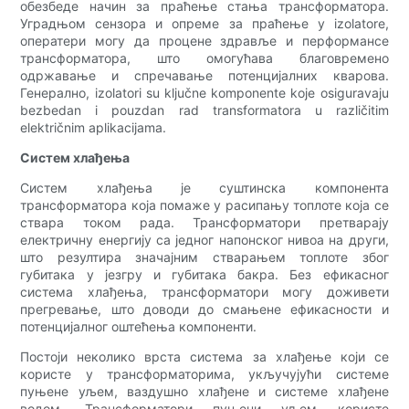
обезбеде начин за праћење стања трансформатора.
Уградњом сензора и опреме за праћење у izolatore,
оператери могу да процене здравље и перформансе
трансформатора, што омогућава благовремено
одржавање и спречавање потенцијалних кварова.
Генерално, izolatori su ključne komponente koje osiguravaju
bezbedan i pouzdan rad transformatora u različitim
električnim aplikacijama.
Систем хлађења
Систем хлађења је суштинска компонента
трансформатора која помаже у расипању топлоте која се
ствара током рада. Трансформатори претварају
електричну енергију са једног напонског нивоа на други,
што резултира значајним стварањем топлоте због
губитака у језгру и губитака бакра. Без ефикасног
система хлађења, трансформатори могу доживети
прегревање, што доводи до смањене ефикасности и
потенцијалног оштећења компоненти.
Постоји неколико врста система за хлађење који се
користе у трансформаторима, укључујући системе
пуњене уљем, ваздушно хлађене и системе хлађене
водом. Трансформатори пуњени уљем користе