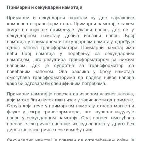
Примарни и секундарни намотаји
Примарни и секундарни намотаји су две најважније
компоненте трансформатора. Примарни намотај је калем
жице на који се примењује улазни напон, док се у
секундарном намотају добија излазни напон. Број
намотаја у примарном и секундарном намотају одређује
однос напона трансформатора. Примарни намотај има
већи број намотаја у поређењу са секундарним
намотајем, што резултира трансформатором са нижим
напоном, док је супротно за трансформатор са
повећаним напоном. Ова разлика у броју намотаја
омогућава трансформаторима да подесе нивое напона
како би одговарали специфичним потребама.
Примарни намотај је повезан са извором улазног напона,
који може бити висок или низак у зависности од примене.
Струја која тече у примарном намотају ствара магнетни
флукс у језгру трансформатора, што заузврат индукује
напон у секундарном намотају. Овај процес омогућава
пренос електричне енергије из једног кола у друго без
директне електричне везе између њих.
Секундарни намотај је повезан са оптерећењем којем је