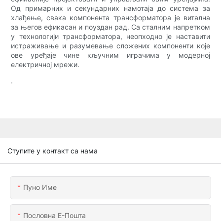
Од примарних и секундарних намотаја до система за
хлађење, свака компонента трансформатора је витална
за његов ефикасан и поуздан рад. Са сталним напретком
у технологији трансформатора, неопходно је наставити
истраживање и разумевање сложених компоненти које
ове уређаје чине кључним играчима у модерној
електричној мрежи.
.
Ступите у контакт са нама
Пуно Име
Пословна Е-Пошта