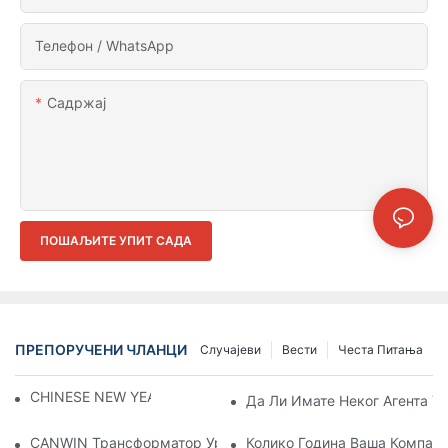
Телефон / WhatsApp
Садржај
ПОШАЉИТЕ УПИТ САДА
ПРЕПОРУЧЕНИ ЧЛАНЦИ
Случајеви
Вести
Честа Питања
CHINESE NEW YEAR HOLIDAY NOTICE
Да Ли Имате Неког Агента У
CANWIN Трансформатор Уроњен У Уље, Осветљава Будућнос
Колико Година Ваша Компани