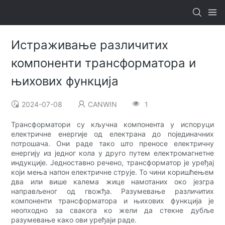
Истраживање различитих
компоненти трансформатора и
њихових функција
2024-07-08
CANWIN
1
Трансформатори су кључна компонента у испоруци
електричне енергије од електрана до појединачних
потрошача. Они раде тако што преносе електричну
енергију из једног кола у друго путем електромагнетне
индукције. Једноставно речено, трансформатор је уређај
који мења напон електричне струје. То чини коришћењем
два или више калема жице намотаних око језгра
направљеног од гвожђа. Разумевање различитих
компоненти трансформатора и њихових функција је
неопходно за свакога ко жели да стекне дубље
разумевање како ови уређаји раде.