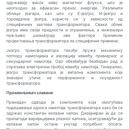
одржавају висок ниво магнетног флукса, што је
неопходно за ефикасан пренос енергије. Различити
облици језгара, као што су Е-језгро, И-језгро и
тороидална језгра, користе се у зависности од
специфичних захтева трансформатора. Сваки облик
језгра има своје предности и ограничења, а инжењери
пажљиво разматрају ове факторе приликом
пројектовања трансформатора за специфичне примене.
Језгро трансформатора такође пружа механичку
потпору намотајима и изолацију између примарног и
секундарног намотаја. Ово обезбеђује безбедан рад и
спречава електрични пробој између намотаја. Генерално,
језгро трансформатора је витална компонента која
значајно утиче на перформансе и поузданост
трансформатора.
Променљивач славине
Прекидач одвода је компонента која омогућава
подешавање односа намотаја трансформатора како би се
одржао константан излазни напон. Дизајниран је да се
прилагоди варијацијама улазног напона, осигуравајући да
излазни напон остане унутар потребног опсега.