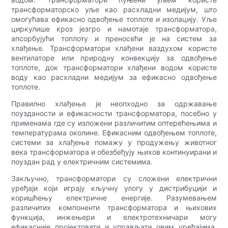
трансформаторско уље као расхладни медијум, што
омогућава ефикасно одвођење топлоте и изолацију. Уље
циркулише кроз језгро и намотаје трансформатора,
апсорбујући топлоту и преносећи је на систем за
хлађење. Трансформатори хлађени ваздухом користе
вентилаторе или природну конвекцију за одвођење
топлоте, док трансформатори хлађени водом користе
воду као расхладни медијум за ефикасно одвођење
топлоте.
Правилно хлађење је неопходно за одржавање
поузданости и ефикасности трансформатора, посебно у
применама где су изложени различитим оптерећењима и
температурама околине. Ефикасним одвођењем топлоте,
системи за хлађење помажу у продужењу животног
века трансформатора и обезбеђују њихов континуирани и
поуздан рад у електричним системима.
Закључно, трансформатори су сложени електрични
уређаји који играју кључну улогу у дистрибуцији и
коришћењу електричне енергије. Разумевањем
различитих компоненти трансформатора и њихових
функција, инжењери и електротехничари могу
ефикасније пројектовати и управљати овим уређајима.