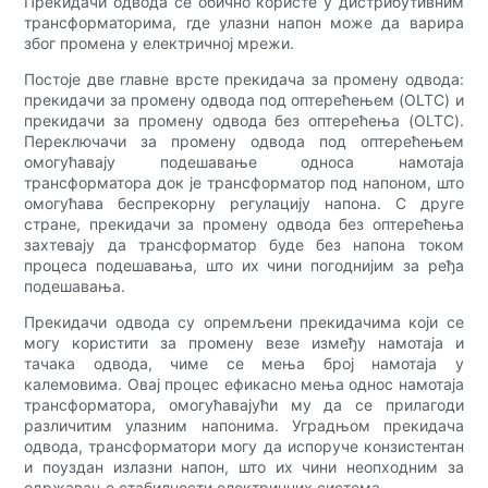
Прекидачи одвода се обично користе у дистрибутивним
трансформаторима, где улазни напон може да варира
због промена у електричној мрежи.
Постоје две главне врсте прекидача за промену одвода:
прекидачи за промену одвода под оптерећењем (OLTC) и
прекидачи за промену одвода без оптерећења (OLTC).
Переключачи за промену одвода под оптерећењем
омогућавају подешавање односа намотаја
трансформатора док је трансформатор под напоном, што
омогућава беспрекорну регулацију напона. С друге
стране, прекидачи за промену одвода без оптерећења
захтевају да трансформатор буде без напона током
процеса подешавања, што их чини погоднијим за ређа
подешавања.
Прекидачи одвода су опремљени прекидачима који се
могу користити за промену везе између намотаја и
тачака одвода, чиме се мења број намотаја у
калемовима. Овај процес ефикасно мења однос намотаја
трансформатора, омогућавајући му да се прилагоди
различитим улазним напонима. Уградњом прекидача
одвода, трансформатори могу да испоруче конзистентан
и поуздан излазни напон, што их чини неопходним за
одржавање стабилности електричних система.