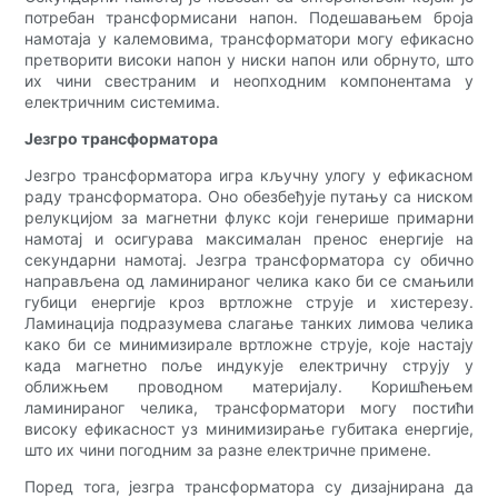
потребан трансформисани напон. Подешавањем броја
намотаја у калемовима, трансформатори могу ефикасно
претворити високи напон у ниски напон или обрнуто, што
их чини свестраним и неопходним компонентама у
електричним системима.
Језгро трансформатора
Језгро трансформатора игра кључну улогу у ефикасном
раду трансформатора. Оно обезбеђује путању са ниском
релукцијом за магнетни флукс који генерише примарни
намотај и осигурава максималан пренос енергије на
секундарни намотај. Језгра трансформатора су обично
направљена од ламинираног челика како би се смањили
губици енергије кроз вртложне струје и хистерезу.
Ламинација подразумева слагање танких лимова челика
како би се минимизирале вртложне струје, које настају
када магнетно поље индукује електричну струју у
оближњем проводном материјалу. Коришћењем
ламинираног челика, трансформатори могу постићи
високу ефикасност уз минимизирање губитака енергије,
што их чини погодним за разне електричне примене.
Поред тога, језгра трансформатора су дизајнирана да