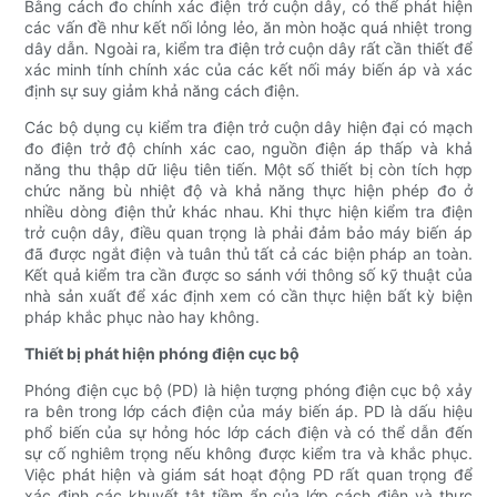
Bằng cách đo chính xác điện trở cuộn dây, có thể phát hiện
các vấn đề như kết nối lỏng lẻo, ăn mòn hoặc quá nhiệt trong
dây dẫn. Ngoài ra, kiểm tra điện trở cuộn dây rất cần thiết để
xác minh tính chính xác của các kết nối máy biến áp và xác
định sự suy giảm khả năng cách điện.
Các bộ dụng cụ kiểm tra điện trở cuộn dây hiện đại có mạch
đo điện trở độ chính xác cao, nguồn điện áp thấp và khả
năng thu thập dữ liệu tiên tiến. Một số thiết bị còn tích hợp
chức năng bù nhiệt độ và khả năng thực hiện phép đo ở
nhiều dòng điện thử khác nhau. Khi thực hiện kiểm tra điện
trở cuộn dây, điều quan trọng là phải đảm bảo máy biến áp
đã được ngắt điện và tuân thủ tất cả các biện pháp an toàn.
Kết quả kiểm tra cần được so sánh với thông số kỹ thuật của
nhà sản xuất để xác định xem có cần thực hiện bất kỳ biện
pháp khắc phục nào hay không.
Thiết bị phát hiện phóng điện cục bộ
Phóng điện cục bộ (PD) là hiện tượng phóng điện cục bộ xảy
ra bên trong lớp cách điện của máy biến áp. PD là dấu hiệu
phổ biến của sự hỏng hóc lớp cách điện và có thể dẫn đến
sự cố nghiêm trọng nếu không được kiểm tra và khắc phục.
Việc phát hiện và giám sát hoạt động PD rất quan trọng để
xác định các khuyết tật tiềm ẩn của lớp cách điện và thực