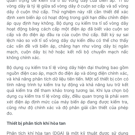
quan trọng để kiểm tra tỉ số vòng dây của biến áp. Tỉ số
vòng dây là tỷ lệ giữa số vòng dây ở cuộn sơ cấp và số vòng
dây ở cuộn thứ cấp. Thử nghiệm này rất cần thiết để xác
định xem biến áp có hoạt động trong giới hạn điều chỉnh điện
áp quy định hay không. Bộ dụng cụ kiểm tra tỉ số vòng dây
hoạt động bằng cách cấp một điện áp đã biết vào cuộn sơ
cấp và đo điện áp đầu ra của cuộn thứ cấp. Bất kỳ sự sai
lệch nào so với tỉ số vòng dây dự kiến ​​đều có thể cho thấy
các vấn đề với biến áp, chẳng hạn như vòng dây bị ngắn
mạch, cuộn dây bị hở hoặc kết nối bộ chuyển mạch nấc
không chính xác.
Bộ dụng cụ kiểm tra tỉ lệ vòng dây hiện đại thường bao gồm
nguồn điện cao áp, mạch đo điện áp và dòng điện chính xác,
và khả năng phân tích dữ liệu tiên tiến. Một số thiết bị còn có
tính năng trình tự kiểm tra tự động và khả năng lưu trữ kết
quả kiểm tra để tham khảo trong tương lai. Khi lựa chọn bộ
dụng cụ kiểm tra tỉ lệ vòng dây, điều quan trọng là phải xem
xét điện áp định mức của máy biến áp đang được kiểm tra,
cũng như độ chính xác và độ phân giải cần thiết của phép
đo.
Thiết bị phân tích khí hòa tan
Phân tích khí hòa tan (DGA) là một kỹ thuật được sử dụng