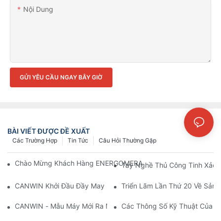
Nội Dung
GỬI YÊU CẦU NGAY BÂY GIỜ
BÀI VIẾT ĐƯỢC ĐỀ XUẤT
Các Trường Hợp
Tin Tức
Câu Hỏi Thường Gặp
Chào Mừng Khách Hàng ENERGOMERA Đến Từ Nga Ghé Thăm 
Tay Nghề Thủ Công Tinh Xảo
CANWIN Khởi Đầu Đầy May Mắn, Bắt Đầu Hành Trình Mới Với Lò
Triển Lãm Lần Thứ 20 Về Sản X
CANWIN - Mẫu Máy Mới Ra Mắt - Thiết Bị Công Nghiệp 4.0 Thự
Các Thông Số Kỹ Thuật Của Má