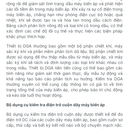
rộng rãi để giám sát tình trạng dầu máy biến áp và phát hiện
các lỗi tiềm ẩn trong máy biến áp. Khi xảy ra sự cố điện trong
máy biến áp, chẳng hạn như phóng điện cục bộ hoặc quá
nhiệt, khí sẽ được tạo ra và hòa tan trong dầu cách điện.
Bằng cách phân tích nồng độ và loại khí có trong dầu, có thể
xác định các chế độ lỗi cụ thể và thực hiện các biện pháp
khắc phục thích hợp.
Thiết bị DGA thường bao gồm một bộ phận chiết khí, máy
sắc ký khí và phần mềm phân tích dữ liệu. Bộ phận chiết khí
được sử dụng để thu thập mẫu dầu từ máy biến áp, và máy
sắc ký khí sẽ tách và định lượng các loại khí khác nhau có
trong mẫu. Thiết bị DGA tiên tiến cũng có thể bao gồm các
tính năng như giám sát thời gian thực, lấy mẫu tự động và
khả năng tạo báo cáo phân tích xu hướng. Kiểm tra DGA
thường xuyên có thể cung cấp thông tin có giá trị về tình
trạng tổng thể của máy biến áp, cho phép bảo trì chủ động
và kéo dài tuổi thọ hoạt động.
Bộ dụng cụ kiểm tra điện trở cuộn dây máy biến áp
Bộ dụng cụ kiểm tra điện trở cuộn dây được thiết kế để đo
điện trở DC của các cuộn dây máy biến áp, bao gồm cuộn sơ
cấp, thứ cấp và bất kỳ kết nối nào với bộ chuyển mạch nấc.