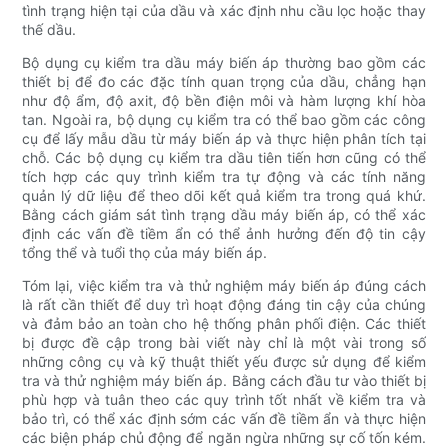
tình trạng hiện tại của dầu và xác định nhu cầu lọc hoặc thay
thế dầu.
Bộ dụng cụ kiểm tra dầu máy biến áp thường bao gồm các
thiết bị để đo các đặc tính quan trọng của dầu, chẳng hạn
như độ ẩm, độ axit, độ bền điện môi và hàm lượng khí hòa
tan. Ngoài ra, bộ dụng cụ kiểm tra có thể bao gồm các công
cụ để lấy mẫu dầu từ máy biến áp và thực hiện phân tích tại
chỗ. Các bộ dụng cụ kiểm tra dầu tiên tiến hơn cũng có thể
tích hợp các quy trình kiểm tra tự động và các tính năng
quản lý dữ liệu để theo dõi kết quả kiểm tra trong quá khứ.
Bằng cách giám sát tình trạng dầu máy biến áp, có thể xác
định các vấn đề tiềm ẩn có thể ảnh hưởng đến độ tin cậy
tổng thể và tuổi thọ của máy biến áp.
Tóm lại, việc kiểm tra và thử nghiệm máy biến áp đúng cách
là rất cần thiết để duy trì hoạt động đáng tin cậy của chúng
và đảm bảo an toàn cho hệ thống phân phối điện. Các thiết
bị được đề cập trong bài viết này chỉ là một vài trong số
những công cụ và kỹ thuật thiết yếu được sử dụng để kiểm
tra và thử nghiệm máy biến áp. Bằng cách đầu tư vào thiết bị
phù hợp và tuân theo các quy trình tốt nhất về kiểm tra và
bảo trì, có thể xác định sớm các vấn đề tiềm ẩn và thực hiện
các biện pháp chủ động để ngăn ngừa những sự cố tốn kém.