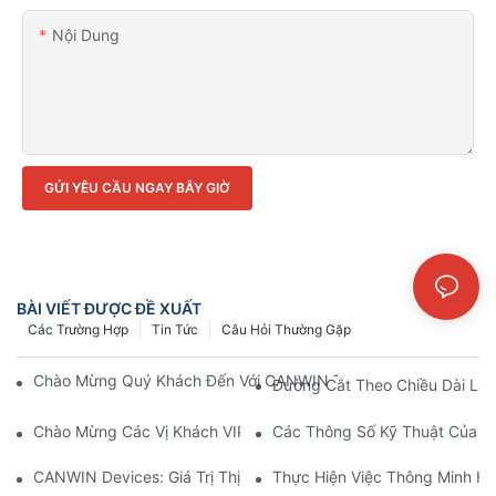
Nội Dung
GỬI YÊU CẦU NGAY BÂY GIỜ
BÀI VIẾT ĐƯỢC ĐỀ XUẤT
Các Trường Hợp
Tin Tức
Câu Hỏi Thường Gặp
Chào Mừng Quý Khách Đến Với CANWIN Từ Các Khách Hàng Qu
Đường Cắt Theo Chiều Dài Là 
Chào Mừng Các Vị Khách VIP Brazil Quay Lại CANWIN Và Cùng
Các Thông Số Kỹ Thuật Của Má
CANWIN Devices: Giá Trị Thị Trường Và Tầm Nhìn Chiến Lược Dư
Thực Hiện Việc Thông Minh H