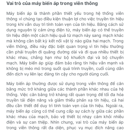
Vai trò của máy biến áp trong viễn thông
Máy biến áp là thành phần thiết yếu trong hệ thống viễn
thông vì chúng tạo điều kiện thuận lợi cho việc truyền tín hiệu
trong khi vẫn duy trì tính toàn vẹn của tín hiệu. Bằng cách sử
dụng nguyên lý cảm ứng điện từ, máy biến áp có thể truyền
tín hiệu điện một cách hiệu quả từ mạch này sang mạch khác
mà không cần bất kỳ kết nối vật lý nào giữa hai mạch. Trong
viễn thông, điều này đặc biệt quan trọng vì tín hiệu thường
cần phải truyền đi quãng đường dài và đi qua nhiều thiết bị
khác nhau, chẳng hạn như bộ khuếch đại và bộ chuyển
mạch. Máy biến áp giúp đảm bảo rằng tín hiệu vẫn mạnh và
không bị méo mó trong suốt quá trình truyền, cuối cùng dẫn
đến dịch vụ liên lạc đáng tin cậy cho người dùng cuối.
Máy biến áp thường được sử dụng trong viễn thông để cân
bằng mức trở kháng giữa các thành phần khác nhau của hệ
thống. Việc cân bằng trở kháng rất quan trọng để tối đa hóa
truyền tải điện năng và giảm thiểu phản xạ tín hiệu, cả hai
đều cần thiết để duy trì tính toàn vẹn của tín hiệu. Ngoài ra,
máy biến áp cũng có thể cung cấp sự cách ly giữa các phần
khác nhau của mạch, bảo vệ thiết bị nhạy cảm khỏi nhiễu
điện và sự can thiệp. Nhìn chung, vai trò của máy biến áp
trong viễn thông rất đa diện, phục vụ mục đích nâng cao