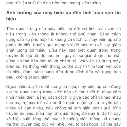
duy trì hiệu suất ổn định trên toàn mạng viễn thông.
Ảnh hưởng của máy biến áp đến tính toàn vẹn tín
hiệu
Tầm quan trọng của máy biến áp đối với tính toàn vẹn tín
hiệu trong viễn thông là không thể phủ nhận. Bằng cách
cung cấp sự phù hợp trở kháng và cách ly, máy biến áp cho
phép tín hiệu truyền qua mạng với độ méo mó và suy giảm
chất lượng tối thiểu. Điều này đặc biệt quan trọng trong
truyền dữ liệu tốc độ cao, nơi ngay cả sự gián đoạn nhỏ nhất
cũng có thể dẫn đến lỗi và chậm trễ. Với việc sử dụng máy
biến áp, hệ thống viễn thông có thể duy trì tính toàn vẹn của
tín hiệu, đảm bảo chúng đến được đích đến với dạng ban
đầu, không bị suy giảm.
Ngoài việc duy trì chất lượng tín hiệu, máy biến áp còn đóng
vai trò quan trọng trong việc bảo vệ các thiết bị nhạy cảm
khỏi nhiễu điện. Bằng cách cách ly giữa các phần khác nhau
của mạch, máy biến áp có thể ngăn chặn sự lan truyền của
nhiễu và can nhiễu, nếu không sẽ làm gián đoạn quá trình
truyền tín hiệu. Điều này rất quan trọng để duy trì độ tin cậy
và hiệu suất tổng thể của hệ thống viễn thông, vì chúng
thường xuyên tiếp xúc với nhiều yếu tố bên ngoài có thể gây