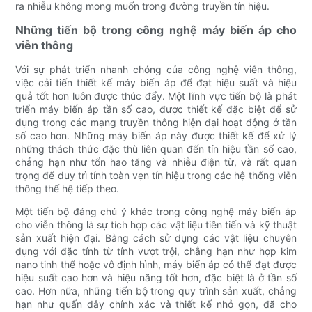
ra nhiễu không mong muốn trong đường truyền tín hiệu.
Những tiến bộ trong công nghệ máy biến áp cho
viễn thông
Với sự phát triển nhanh chóng của công nghệ viễn thông,
việc cải tiến thiết kế máy biến áp để đạt hiệu suất và hiệu
quả tốt hơn luôn được thúc đẩy. Một lĩnh vực tiến bộ là phát
triển máy biến áp tần số cao, được thiết kế đặc biệt để sử
dụng trong các mạng truyền thông hiện đại hoạt động ở tần
số cao hơn. Những máy biến áp này được thiết kế để xử lý
những thách thức đặc thù liên quan đến tín hiệu tần số cao,
chẳng hạn như tổn hao tăng và nhiễu điện từ, và rất quan
trọng để duy trì tính toàn vẹn tín hiệu trong các hệ thống viễn
thông thế hệ tiếp theo.
Một tiến bộ đáng chú ý khác trong công nghệ máy biến áp
cho viễn thông là sự tích hợp các vật liệu tiên tiến và kỹ thuật
sản xuất hiện đại. Bằng cách sử dụng các vật liệu chuyên
dụng với đặc tính từ tính vượt trội, chẳng hạn như hợp kim
nano tinh thể hoặc vô định hình, máy biến áp có thể đạt được
hiệu suất cao hơn và hiệu năng tốt hơn, đặc biệt là ở tần số
cao. Hơn nữa, những tiến bộ trong quy trình sản xuất, chẳng
hạn như quấn dây chính xác và thiết kế nhỏ gọn, đã cho