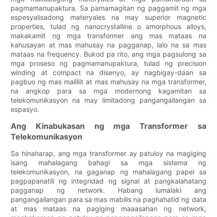
pagmamanupaktura. Sa pamamagitan ng paggamit ng mga
espesyalisadong materyales na may superior magnetic
properties, tulad ng nanocrystalline o amorphous alloys,
makakamit ng mga transformer ang mas mataas na
kahusayan at mas mahusay na pagganap, lalo na sa mas
mataas na frequency. Bukod pa rito, ang mga pagsulong sa
mga proseso ng pagmamanupaktura, tulad ng precision
winding at compact na disenyo, ay nagbigay-daan sa
pagbuo ng mas maliliit at mas mahusay na mga transformer,
na angkop para sa mga modernong kagamitan sa
telekomunikasyon na may limitadong pangangailangan sa
espasyo.
Ang Kinabukasan ng mga Transformer sa
Telekomunikasyon
Sa hinaharap, ang mga transformer ay patuloy na magiging
isang mahalagang bahagi sa mga sistema ng
telekomunikasyon, na gaganap ng mahalagang papel sa
pagpapanatili ng integridad ng signal at pangkalahatang
pagganap ng network. Habang lumalaki ang
pangangailangan para sa mas mabilis na paghahatid ng data
at mas mataas na pagiging maaasahan ng network,