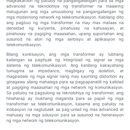
magkakaroon ng patuloy na pangangailangan para sa mga
advanced na teknolohiya ng transformer na maaaring
matugunan ang mga umuusbong na pangangailangan ng
mga modernong network ng telekomunikasyon. Kabilang dito
ang pagbuo ng mga transformer na may mas mataas na
densidad ng kuryente, pinahusay na kahusayan, at
pinahusay na pagiging maaasahan, upang suportahan ang
susunod na alon ng mga serbisyo at aplikasyon ng
telekomunikasyon.
Bilang konklusyon, ang mga transformer ay lubhang
kailangan sa pagtiyak ng integridad ng signal sa mga
sistema ng telekomunikasyon. Ang kanilang kakayahang
tumugma sa impedance, magbigay ng isolation, at
magpadala ng mga signal nang may kaunting distortion ay
ginagawa silang mahalaga para sa pagpapanatili ng kalidad
at pagiging maaasahan ng mga network ng komunikasyon.
Sa patuloy na pagsulong sa teknolohiya ng transformer, ang
hinaharap ay mukhang maganda para sa papel ng mga
transformer sa telekomunikasyon, kasama ang patuloy na
inobasyon na nagtutulak sa pag-unlad ng mas advanced at
mahusay na mga solusyon para sa susunod na henerasyon
ng mga network ng telekomunikasyon.
.