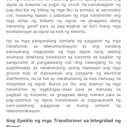
signal sa susunod na yugto ng circuit. Sa pamamagitan ng
pag-iiba-iba ng bilang ng mga liko sa primary at secondary
coil, maaaring taasan o pababain ng mga transformer ang
mga antas ng boltahe ng signal, na ginagawa silang
maraming gamit para sa pag-angkop sa iba't ibang mga
kinakailangan sa signal sa loob ng sistema.
Isa sa mga pangunahing bentahe ng paggamit ng mga
transformer sa telekomunikasyon ay ang kanilang
kakayahang magpadala ng mga signal nang walang
anumang direktang koneksyon sa kuryente sa pagitan ng
pangunahin at pangalawang coil. Ang katangiang ito ng
paghihiwalay ay nakakatulong upang maiwasan ang mga
ground loop at mabawasan ang panganib ng electrical
interference, na sa huli ay nakakatulong sa mas mahusay na
integridad ng signal. Bukod pa rito, ang disenyo ng mga
transformer ay nagbibigay-daan para sa mahusay na
paglipat ng kuryente, na ginagawa silang mainam para sa
pag-optimize ng signal transmission at pagpapanatili ng
pare-parehong pagganap sa buong network ng
telekomunikasyon.
Ang Epekto ng mga Transformer sa Integridad ng
Signal