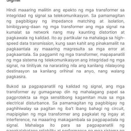
Hindi maaaring maliitin ang epekto ng mga transformer sa
integridad ng signal sa telekomunikasyon. Sa pamamagitan
ng pagbibigay ng impedance matching at isolation,
binibigyang-daan ng mga transformer ang mga signal na
kumalat sa network nang may kaunting distortion at
pagkawala ng kalidad. Ito ay partikular na mahalaga sa high-
speed data transmission, kung saan kahit ang pinakamaliit na
pagkaantala ay maaaring magresulta sa mga error at
pagkaantala. Sa paggamit ng mga transformer, mapapanatili
ng mga sistema ng telekomunikasyon ang integridad ng mga
signal, na tinitiyak na nararating nila ang kanilang nilalayong
destinasyon sa kanilang orihinal na anyo, nang walang
pagkasira.
Bukod sa pagpapanatili ng kalidad ng signal, ang mga
transformer ay gumaganap din ng mahalagang papel sa
pagprotekta sa mga sensitibong kagamitan mula sa mga
electrical disturbance. Sa pamamagitan ng pagbibigay ng
paghihiwalay sa pagitan ng iba't ibang bahagi ng circuit,
mapipigilan ng mga transformer ang pagkalat ng ingay at
interference, na maaaring makagambala sa pagpapadala ng
signal. Mahalaga ito para sa pagpapanatili ng
pangkalahatang reliability at performance ng mga sistema ng