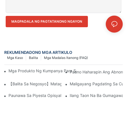
MAGPADALA NG PAGTATANONG NGAYON
REKUMENDADONG MGA ARTIKULO
Mga Kaso
Balita
Mga Madalas Itanong (FAQ)
Mga Produkto Ng Kumpanya Para Sa Hapunan Ng Bagong Tao
Paano Haharapin Ang Abnorma
【Balita Sa Negosyo】Matagumpay Na Naipadala Ang CANWIN Two
Maligayang Pagdating Sa Cu
Paunawa Sa Piyesta Opisyal Ng Bagong Taon Ng Tsino 2026
Ilang Taon Na Ba Gumagawa A