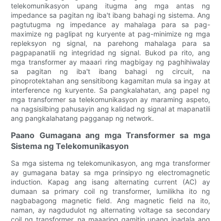
telekomunikasyon upang itugma ang mga antas ng
impedance sa pagitan ng iba't ibang bahagi ng sistema. Ang
pagtutugma ng impedance ay mahalaga para sa pag-
maximize ng paglipat ng kuryente at pag-minimize ng mga
repleksyon ng signal, na parehong mahalaga para sa
pagpapanatili ng integridad ng signal. Bukod pa rito, ang
mga transformer ay maaari ring magbigay ng paghihiwalay
sa pagitan ng iba't ibang bahagi ng circuit, na
pinoprotektahan ang sensitibong kagamitan mula sa ingay at
interference ng kuryente. Sa pangkalahatan, ang papel ng
mga transformer sa telekomunikasyon ay maraming aspeto,
na nagsisilbing pahusayin ang kalidad ng signal at mapanatili
ang pangkalahatang pagganap ng network.
Paano Gumagana ang mga Transformer sa mga
Sistema ng Telekomunikasyon
Sa mga sistema ng telekomunikasyon, ang mga transformer
ay gumagana batay sa mga prinsipyo ng electromagnetic
induction. Kapag ang isang alternating current (AC) ay
dumaan sa primary coil ng transformer, lumilikha ito ng
nagbabagong magnetic field. Ang magnetic field na ito,
naman, ay nagdudulot ng alternating voltage sa secondary
coil ng transformer, na maaaring gamitin upang ipadala ang