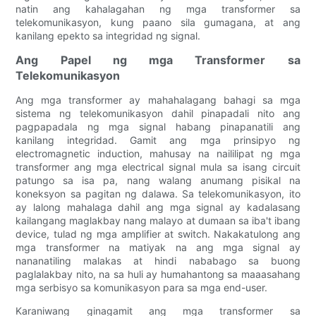
natin ang kahalagahan ng mga transformer sa
telekomunikasyon, kung paano sila gumagana, at ang
kanilang epekto sa integridad ng signal.
Ang Papel ng mga Transformer sa
Telekomunikasyon
Ang mga transformer ay mahahalagang bahagi sa mga
sistema ng telekomunikasyon dahil pinapadali nito ang
pagpapadala ng mga signal habang pinapanatili ang
kanilang integridad. Gamit ang mga prinsipyo ng
electromagnetic induction, mahusay na naililipat ng mga
transformer ang mga electrical signal mula sa isang circuit
patungo sa isa pa, nang walang anumang pisikal na
koneksyon sa pagitan ng dalawa. Sa telekomunikasyon, ito
ay lalong mahalaga dahil ang mga signal ay kadalasang
kailangang maglakbay nang malayo at dumaan sa iba't ibang
device, tulad ng mga amplifier at switch. Nakakatulong ang
mga transformer na matiyak na ang mga signal ay
nananatiling malakas at hindi nababago sa buong
paglalakbay nito, na sa huli ay humahantong sa maaasahang
mga serbisyo sa komunikasyon para sa mga end-user.
Karaniwang ginagamit ang mga transformer sa