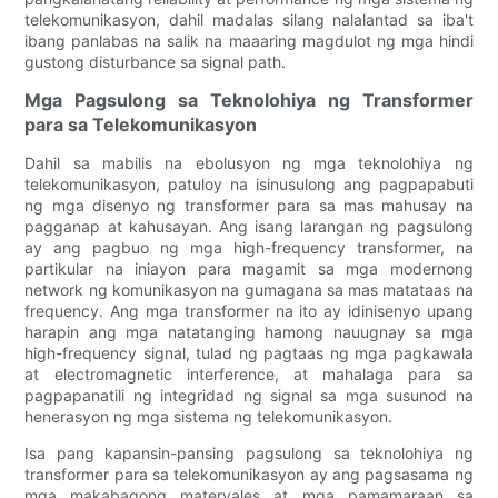
telekomunikasyon, dahil madalas silang nalalantad sa iba't
ibang panlabas na salik na maaaring magdulot ng mga hindi
gustong disturbance sa signal path.
Mga Pagsulong sa Teknolohiya ng Transformer
para sa Telekomunikasyon
Dahil sa mabilis na ebolusyon ng mga teknolohiya ng
telekomunikasyon, patuloy na isinusulong ang pagpapabuti
ng mga disenyo ng transformer para sa mas mahusay na
pagganap at kahusayan. Ang isang larangan ng pagsulong
ay ang pagbuo ng mga high-frequency transformer, na
partikular na iniayon para magamit sa mga modernong
network ng komunikasyon na gumagana sa mas matataas na
frequency. Ang mga transformer na ito ay idinisenyo upang
harapin ang mga natatanging hamong nauugnay sa mga
high-frequency signal, tulad ng pagtaas ng mga pagkawala
at electromagnetic interference, at mahalaga para sa
pagpapanatili ng integridad ng signal sa mga susunod na
henerasyon ng mga sistema ng telekomunikasyon.
Isa pang kapansin-pansing pagsulong sa teknolohiya ng
transformer para sa telekomunikasyon ay ang pagsasama ng
mga makabagong materyales at mga pamamaraan sa