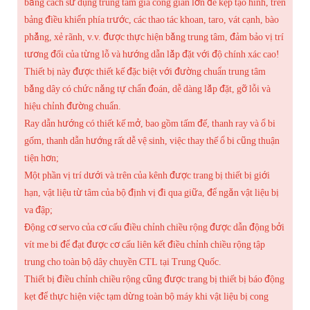
bằng cách sử dụng trung tâm gia công giàn lớn để kẹp tạo hình, trên
bảng điều khiển phía trước, các thao tác khoan, taro, vát cạnh, bào
phẳng, xẻ rãnh, v.v. được thực hiện bằng trung tâm, đảm bảo vị trí
tương đối của từng lỗ và hướng dẫn lắp đặt với độ chính xác cao!
Thiết bị này được thiết kế đặc biệt với đường chuẩn trung tâm
bằng dây có chức năng tự chẩn đoán, dễ dàng lắp đặt, gỡ lỗi và
hiệu chỉnh đường chuẩn.
Ray dẫn hướng có thiết kế mở, bao gồm tấm đế, thanh ray và ổ bi
gốm, thanh dẫn hướng rất dễ vệ sinh, việc thay thế ổ bi cũng thuận
tiện hơn;
Một phần vị trí dưới và trên của kênh được trang bị thiết bị giới
hạn, vật liệu từ tâm của bộ định vị đi qua giữa, để ngăn vật liệu bị
va đập;
Động cơ servo của cơ cấu điều chỉnh chiều rộng được dẫn động bởi
vít me bi để đạt được cơ cấu liên kết điều chỉnh chiều rộng tập
trung cho toàn bộ dây chuyền CTL tại Trung Quốc.
Thiết bị điều chỉnh chiều rộng cũng được trang bị thiết bị báo động
kẹt để thực hiện việc tạm dừng toàn bộ máy khi vật liệu bị cong