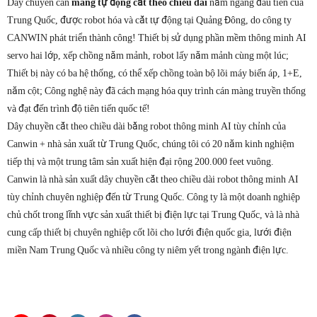
Dây chuyền cán
màng tự động cắt theo chiều dài
nằm ngang đầu tiên của
Trung Quốc, được robot hóa và cắt tự động tại Quảng Đông, do công ty
CANWIN phát triển thành công! Thiết bị sử dụng phần mềm thông minh AI
servo hai lớp, xếp chồng năm mảnh, robot lấy năm mảnh cùng một lúc;
Thiết bị này có ba hệ thống, có thể xếp chồng toàn bộ lõi máy biến áp, 1+E,
năm cột; Công nghệ này đã cách mạng hóa quy trình cán màng truyền thống
và đạt đến trình độ tiên tiến quốc tế!
Dây chuyền cắt theo chiều dài bằng robot thông minh AI tùy chỉnh của
Canwin + nhà sản xuất từ ​​Trung Quốc, chúng tôi có 20 năm kinh nghiệm
tiếp thị và một trung tâm sản xuất hiện đại rộng 200.000 feet vuông.
Canwin là nhà sản xuất dây chuyền cắt theo chiều dài robot thông minh AI
tùy chỉnh chuyên nghiệp đến từ Trung Quốc. Công ty là một doanh nghiệp
chủ chốt trong lĩnh vực sản xuất thiết bị điện lực tại Trung Quốc, và là nhà
cung cấp thiết bị chuyên nghiệp cốt lõi cho lưới điện quốc gia, lưới điện
miền Nam Trung Quốc và nhiều công ty niêm yết trong ngành điện lực.