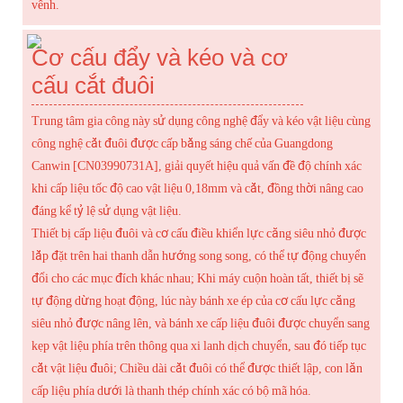
vênh.
Cơ cấu đẩy và kéo và cơ
cấu cắt đuôi
Trung tâm gia công này sử dụng công nghệ đẩy và kéo vật liệu cùng
công nghệ cắt đuôi được cấp bằng sáng chế của Guangdong
Canwin [CN03990731A], giải quyết hiệu quả vấn đề độ chính xác
khi cấp liệu tốc độ cao vật liệu 0,18mm và cắt, đồng thời nâng cao
đáng kể tỷ lệ sử dụng vật liệu.
Thiết bị cấp liệu đuôi và cơ cấu điều khiển lực căng siêu nhỏ được
lắp đặt trên hai thanh dẫn hướng song song, có thể tự động chuyển
đổi cho các mục đích khác nhau; Khi máy cuộn hoàn tất, thiết bị sẽ
tự động dừng hoạt động, lúc này bánh xe ép của cơ cấu lực căng
siêu nhỏ được nâng lên, và bánh xe cấp liệu đuôi được chuyển sang
kẹp vật liệu phía trên thông qua xi lanh dịch chuyển, sau đó tiếp tục
cắt vật liệu đuôi; Chiều dài cắt đuôi có thể được thiết lập, con lăn
cấp liệu phía dưới là thanh thép chính xác có bộ mã hóa.