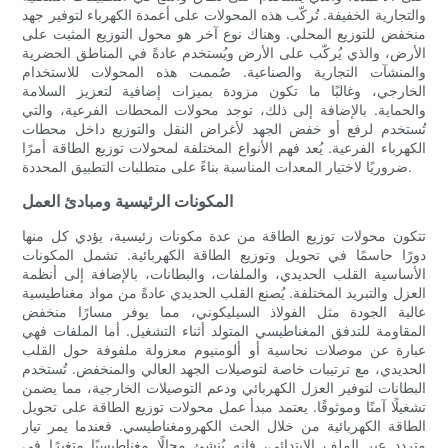
والتجارية الخفيفة. تُركّب هذه المحولات على أعمدة الكهرباء لتوفير جهد
منخفض للتوزيع المحلي. وهناك نوع آخر هو محول التوزيع المثبت على
الأرض، والذي يُركّب على الأرض ويُستخدم عادةً في المناطق الحضرية
والمنشآت التجارية والصناعية. صُممت هذه المحولات للاستخدام
الخارجي، وغالبًا ما تكون مزودة بميزات إضافية لتعزيز السلامة
والحماية. بالإضافة إلى ذلك، توجد محولات المحطات الفرعية، والتي
تُستخدم لرفع أو خفض الجهد لأغراض النقل والتوزيع داخل محطات
الكهرباء الفرعية. يُعد فهم الأنواع المختلفة لمحولات توزيع الطاقة أمرًا
ضروريًا لاختيار المعدات المناسبة بناءً على متطلبات التطبيق المحددة.
المكونات الرئيسية ومبادئ العمل
تتكون محولات توزيع الطاقة من عدة مكونات رئيسية، يؤدي كل منها
دورًا حاسمًا في تحويل وتوزيع الطاقة الكهربائية. تشمل المكونات
الأساسية القلب الحديدي، والملفات، والبطانات، بالإضافة إلى أنظمة
العزل والتبريد المختلفة. يُصنع القلب الحديدي عادةً من مواد مغناطيسية
عالية الجودة مثل الفولاذ السيليكوني، مما يوفر مسارًا منخفض
المقاومة للتدفق المغناطيسي المتولد أثناء التشغيل. أما الملفات فهي
عبارة عن موصلات نحاسية أو ألومنيوم معزولة ملفوفة حول القلب
الحديدي، مع ترتيبات خاصة لتوصيلات الجهد العالي والمنخفض. تُستخدم
البطانات لتوفير العزل الكهربائي ودعم التوصيلات الخارجية، مما يضمن
تشغيلًا آمنًا وموثوقًا. يعتمد مبدأ عمل محولات توزيع الطاقة على تحويل
الطاقة الكهربائية من خلال الحث الكهرومغناطيسي. فعندما يمر تيار
متردد عبر الملف الابتدائي، فإنه يُنشئ مجالًا مغناطيسيًا متغيرًا في