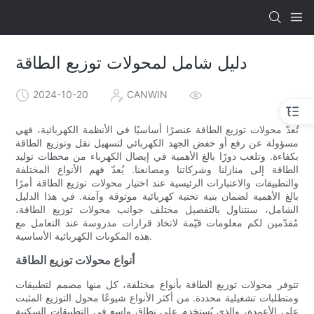
دليل شامل لمحولات توزيع الطاقة
2024-10-20
CANWIN
تُعدّ محولات توزيع الطاقة عنصرًا أساسيًا في الأنظمة الكهربائية، فهي
مسؤولة عن رفع أو خفض الجهد الكهربائي لتسهيل نقل وتوزيع الطاقة
بكفاءة. وتلعب دورًا بالغ الأهمية في إيصال الكهرباء من محطات توليد
الطاقة إلى منازلنا وشركاتنا ومصانعنا. يُعدّ فهم الأنواع المختلفة
والتطبيقات والاعتبارات الرئيسية عند اختيار محولات توزيع الطاقة أمرًا
بالغ الأهمية لضمان بنية تحتية كهربائية موثوقة وآمنة. في هذا الدليل
الشامل، سنتناول بالتفصيل مختلف جوانب محولات توزيع الطاقة،
مُقدّمين لكم معلومات قيّمة لاتخاذ قرارات مدروسة عند التعامل مع
هذه المكونات الكهربائية الأساسية.
أنواع محولات توزيع الطاقة
تتوفر محولات توزيع الطاقة بأنواع مختلفة، كل منها مصمم لتطبيقات
ومتطلبات تشغيلية محددة. من أكثر الأنواع شيوعًا محول التوزيع المثبت
على الأعمدة، والذي يُستخدم على نطاق واسع في التطبيقات السكنية