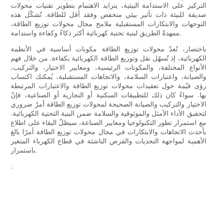
التركيز على الاستدامة البيئية، يتزايد الاهتمام بتطوير تقنيات محولات
صديقة للبيئة ذات تأثير بيئي منخفض وفقد أقل للطاقة. تُشكّل هذه
التوجهات والابتكارات المستقبلية ملامح مجال محولات توزيع الطاقة،
ممهدةً الطريق لبنية تحتية كهربائية أكثر ذكاءً وكفاءة واستدامة.
باختصار، تُعدّ محولات توزيع الطاقة مكونات أساسية في الأنظمة
الكهربائية، إذ تُسهّل نقل وتوزيع الطاقة الكهربائية بكفاءة. من خلال فهم
الأنواع المختلفة، والمكونات الرئيسية، ومعايير الاختيار، والتركيب،
والصيانة، واعتبارات السلامة، والاتجاهات المستقبلية، يُمكنك اكتساب
رؤى قيّمة حول تعقيدات محولات توزيع الطاقة والاعتبارات المرتبطة
بها. سواءً كان ذلك للتطبيقات السكنية أو التجارية أو الصناعية، فإنّ
الاختيار والتركيب والصيانة الصحيحة لمحولات توزيع الطاقة أمرٌ ضروري
لتحقيق الأداء الأمثل والموثوقية والسلامة ضمن البنية التحتية الكهربائية.
مع استمرار تطور التكنولوجيا ومعايير الصناعة، سيظلّ البقاء على اطلاع
بأحدث الاتجاهات والابتكارات في مجال محولات توزيع الطاقة أمرًا بالغ
الأهمية لمواجهة التحديات والفرص الناشئة في قطاع الكهرباء المتغير
باستمرار.
.