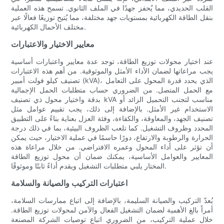
القلب الحديدي، مما يُحفز جهدًا في الملف الثانوي. تسمح هذه العملية
بنقل الطاقة الكهربائية بمستويات جهد مختلفة، مما يُتيح توزيعًا فعالًا عبر
مختلف الأحمال الكهربائية.
معايير الاختيار والاعتبارات
عند اختيار محولات توزيع الطاقة، توجد عدة معايير واعتبارات أساسية
يجب مراعاتها لضمان الأداء الأمثل والموثوقية. من أهم هذه الاعتبارات
تصنيف كيلو فولت أمبير (kVA)، الذي يحدد قدرة المحول على التعامل
مع الحمل المتصل. من الضروري حساب متطلبات الحمل الإجمالية
بدقة واختيار محول ذي تصنيف kVA مناسب لتجنب التحميل الزائد أو
الاستخدام غير الأمثل. بالإضافة إلى ذلك، يجب تقييم عوامل مثل
تصنيف الجهد، والمعاوقة، والكفاءة، وفئة العزل بعناية بناءً على التطبيق
المحدد وظروف التشغيل. كما تلعب الظروف البيئية، بما في ذلك درجة
الحرارة والرطوبة والارتفاع، دورًا حاسمًا في عملية الاختيار، حيث يمكن
أن تؤثر على أداء المحول وعمره الافتراضي. من خلال مراعاة هذه
المعايير والعوامل الأساسية، يمكنك ضمان أن محول توزيع الطاقة
المختار يلبي متطلبات التشغيل ويقدم أداءً ثابتًا وموثوقًا.
اعتبارات التركيب والصيانة والسلامة
يُعدّ التركيب والصيانة السليمة، بالإضافة إلى اتباع ممارسات السلامة،
أمراً بالغ الأهمية لضمان التشغيل الفعال والآمن لمحولات توزيع الطاقة.
خلال عملية التركيب، من الضروري اتباع توصيات الشركة المصنعة