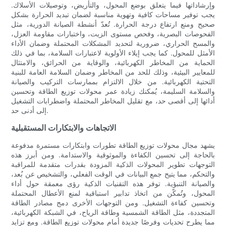
وإرشاداتها فيما يتعلق بوضع المحول، والتأريض، وتوصيلات الأسلاك.
يجب توفير مساحات كافية وتهوية مناسبة لضمان تبديد الحرارة بشكل
صحيح ومنع ارتفاع درجة الحرارة. تُعدّ أنشطة الصيانة الدورية، مثل
الفحوصات البصرية، وفحص مستوى الزيت، واختبارات مقاومة العزل،
والمسح الحراري، ضرورية لتحديد المشكلات المحتملة وضمان الأداء
الأمثل للمحول. كما يجب إيلاء الأولوية لاعتبارات السلامة، بما في ذلك
الحماية من المخاطر الكهربائية، والوقاية من الحرائق، والامتثال
للمعايير البيئية، وذلك للحد من المخاطر وضمان السلامة العامة للبنية
التحتية الكهربائية. من خلال الالتزام بممارسات التركيب والصيانة
والسلامة السليمة، يُمكنك زيادة عمر محولات توزيع الطاقة وتحسين
أدائها إلى أقصى حد، مع تقليل المخاطر المحتملة واضطرابات التشغيل
إلى أدنى حد.
الاتجاهات والابتكارات المستقبلية
يشهد مجال محولات توزيع الطاقة تطورات وابتكارات مستمرة مدفوعة
بالحاجة إلى تحسين الكفاءة والموثوقية والاستدامة. ومن أبرز هذه
التوجهات تطوير المحولات الذكية المزودة بقدرات متقدمة للمراقبة
والتحكم، مما يتيح جمع البيانات في الوقت الفعلي، والتشخيص عن بُعد،
والصيانة التنبؤية. توفر هذه التقنيات الذكية رؤى معمقة حول أداء
المحول، وتُمكّن من اتخاذ تدابير استباقية لمنع الأعطال المحتملة
وتحسين كفاءة التشغيل. ومن التوجهات الأخرى دمج مصادر الطاقة
المتجددة، مثل الطاقة الشمسية وطاقة الرياح، في الشبكة الكهربائية،
مما يطرح تحديات وفرصًا جديدة أمام محولات توزيع الطاقة. ومع تزايد