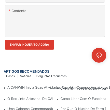
Contente
ENVIAR INQUÉRITO AGORA
ARTIGOS RECOMENDADOS
Casos
Notícias
Perguntas Frequentes
A CANWIN Inicia Suas Atividades Com Um Começo Auspicioso 
CANWIN Novo Modelo À Venda: 
O Requinte Artesanal Da CANWIN Conquistou Reconhecimento I
Como Lidar Com O Funcioname
Uma Calorosa Comemoração Do 22º Aniversário Da CANWIN!
Por Que O Núcleo De Ferro Do