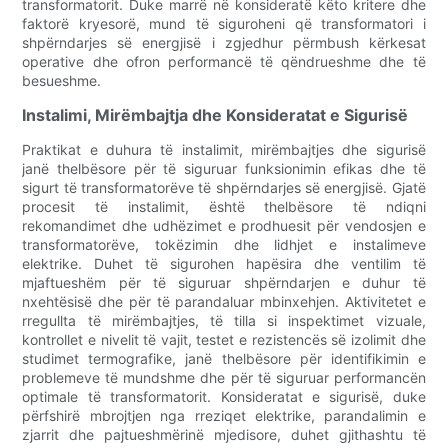
transformatorit. Duke marrë në konsideratë këto kritere dhe
faktorë kryesorë, mund të siguroheni që transformatori i
shpërndarjes së energjisë i zgjedhur përmbush kërkesat
operative dhe ofron performancë të qëndrueshme dhe të
besueshme.
Instalimi, Mirëmbajtja dhe Konsideratat e Sigurisë
Praktikat e duhura të instalimit, mirëmbajtjes dhe sigurisë
janë thelbësore për të siguruar funksionimin efikas dhe të
sigurt të transformatorëve të shpërndarjes së energjisë. Gjatë
procesit të instalimit, është thelbësore të ndiqni
rekomandimet dhe udhëzimet e prodhuesit për vendosjen e
transformatorëve, tokëzimin dhe lidhjet e instalimeve
elektrike. Duhet të sigurohen hapësira dhe ventilim të
mjaftueshëm për të siguruar shpërndarjen e duhur të
nxehtësisë dhe për të parandaluar mbinxehjen. Aktivitetet e
rregullta të mirëmbajtjes, të tilla si inspektimet vizuale,
kontrollet e nivelit të vajit, testet e rezistencës së izolimit dhe
studimet termografike, janë thelbësore për identifikimin e
problemeve të mundshme dhe për të siguruar performancën
optimale të transformatorit. Konsideratat e sigurisë, duke
përfshirë mbrojtjen nga rreziqet elektrike, parandalimin e
zjarrit dhe pajtueshmërinë mjedisore, duhet gjithashtu të