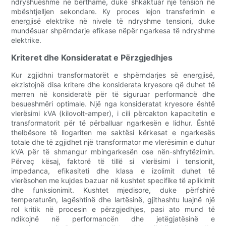
ndryshueshme në bërthamë, duke shkaktuar një tension në
mbështjelljen sekondare. Ky proces lejon transferimin e
energjisë elektrike në nivele të ndryshme tensioni, duke
mundësuar shpërndarje efikase nëpër ngarkesa të ndryshme
elektrike.
Kriteret dhe Konsideratat e Përzgjedhjes
Kur zgjidhni transformatorët e shpërndarjes së energjisë,
ekzistojnë disa kritere dhe konsiderata kryesore që duhet të
merren në konsideratë për të siguruar performancë dhe
besueshmëri optimale. Një nga konsideratat kryesore është
vlerësimi kVA (kilovolt-amper), i cili përcakton kapacitetin e
transformatorit për të përballuar ngarkesën e lidhur. Është
thelbësore të llogariten me saktësi kërkesat e ngarkesës
totale dhe të zgjidhet një transformator me vlerësimin e duhur
kVA për të shmangur mbingarkesën ose nën-shfrytëzimin.
Përveç kësaj, faktorë të tillë si vlerësimi i tensionit,
impedanca, efikasiteti dhe klasa e izolimit duhet të
vlerësohen me kujdes bazuar në kushtet specifike të aplikimit
dhe funksionimit. Kushtet mjedisore, duke përfshirë
temperaturën, lagështinë dhe lartësinë, gjithashtu luajnë një
rol kritik në procesin e përzgjedhjes, pasi ato mund të
ndikojnë në performancën dhe jetëgjatësinë e