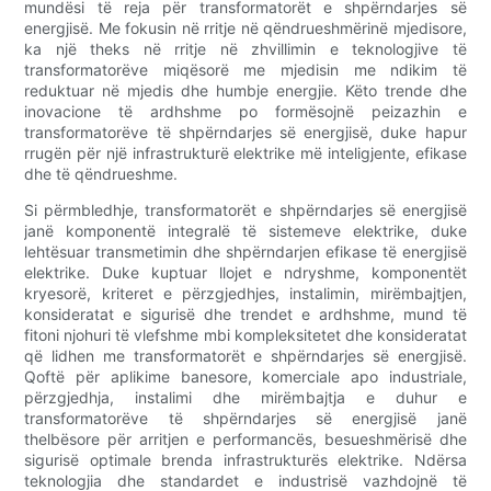
mundësi të reja për transformatorët e shpërndarjes së
energjisë. Me fokusin në rritje në qëndrueshmërinë mjedisore,
ka një theks në rritje në zhvillimin e teknologjive të
transformatorëve miqësorë me mjedisin me ndikim të
reduktuar në mjedis dhe humbje energjie. Këto trende dhe
inovacione të ardhshme po formësojnë peizazhin e
transformatorëve të shpërndarjes së energjisë, duke hapur
rrugën për një infrastrukturë elektrike më inteligjente, efikase
dhe të qëndrueshme.
Si përmbledhje, transformatorët e shpërndarjes së energjisë
janë komponentë integralë të sistemeve elektrike, duke
lehtësuar transmetimin dhe shpërndarjen efikase të energjisë
elektrike. Duke kuptuar llojet e ndryshme, komponentët
kryesorë, kriteret e përzgjedhjes, instalimin, mirëmbajtjen,
konsideratat e sigurisë dhe trendet e ardhshme, mund të
fitoni njohuri të vlefshme mbi kompleksitetet dhe konsideratat
që lidhen me transformatorët e shpërndarjes së energjisë.
Qoftë për aplikime banesore, komerciale apo industriale,
përzgjedhja, instalimi dhe mirëmbajtja e duhur e
transformatorëve të shpërndarjes së energjisë janë
thelbësore për arritjen e performancës, besueshmërisë dhe
sigurisë optimale brenda infrastrukturës elektrike. Ndërsa
teknologjia dhe standardet e industrisë vazhdojnë të