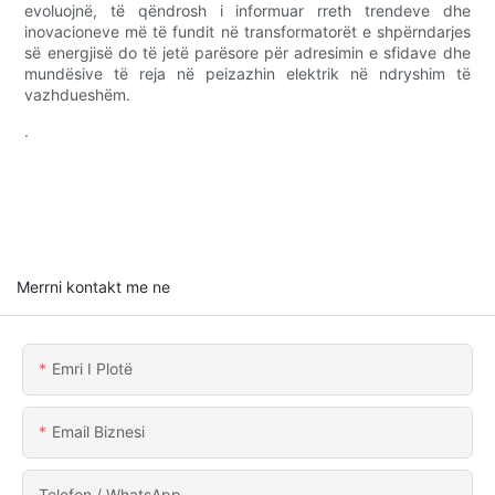
evoluojnë, të qëndrosh i informuar rreth trendeve dhe
inovacioneve më të fundit në transformatorët e shpërndarjes
së energjisë do të jetë parësore për adresimin e sfidave dhe
mundësive të reja në peizazhin elektrik në ndryshim të
vazhdueshëm.
.
Merrni kontakt me ne
Emri I Plotë
Email Biznesi
Telefon / WhatsApp