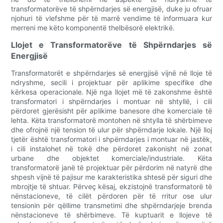
transformatorëve të shpërndarjes së energjisë, duke ju ofruar
njohuri të vlefshme për të marrë vendime të informuara kur
merreni me këto komponentë thelbësorë elektrikë.
Llojet e Transformatorëve të Shpërndarjes së
Energjisë
Transformatorët e shpërndarjes së energjisë vijnë në lloje të
ndryshme, secili i projektuar për aplikime specifike dhe
kërkesa operacionale. Një nga llojet më të zakonshme është
transformatori i shpërndarjes i montuar në shtyllë, i cili
përdoret gjerësisht për aplikime banesore dhe komerciale të
lehta. Këta transformatorë montohen në shtylla të shërbimeve
dhe ofrojnë një tension të ulur për shpërndarje lokale. Një lloj
tjetër është transformatori i shpërndarjes i montuar në jastëk,
i cili instalohet në tokë dhe përdoret zakonisht në zonat
urbane dhe objektet komerciale/industriale. Këta
transformatorë janë të projektuar për përdorim në natyrë dhe
shpesh vijnë të pajisur me karakteristika shtesë për siguri dhe
mbrojtje të shtuar. Përveç kësaj, ekzistojnë transformatorë të
nënstacioneve, të cilët përdoren për të rritur ose ulur
tensionin për qëllime transmetimi dhe shpërndarjeje brenda
nënstacioneve të shërbimeve. Të kuptuarit e llojeve të