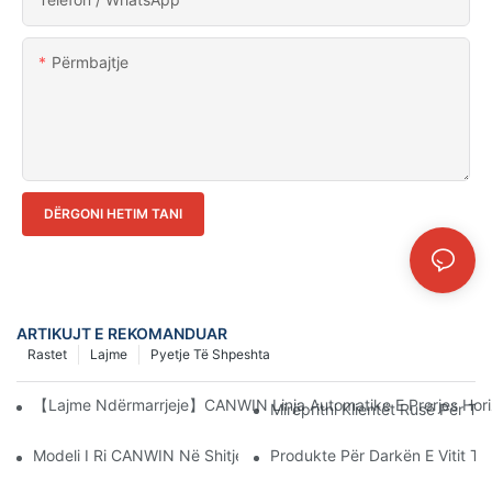
Përmbajtje
DËRGONI HETIM TANI
ARTIKUJT E REKOMANDUAR
Rastet
Lajme
Pyetje Të Shpeshta
【Lajme Ndërmarrjeje】CANWIN Linja Automatike E Prerjes Hor
Mirëpritni Klientët Rusë Për T
Modeli I Ri CANWIN Në Shitje, Pajisjet E Vërteta Të Industrisë 4
Produkte Për Darkën E Vitit T