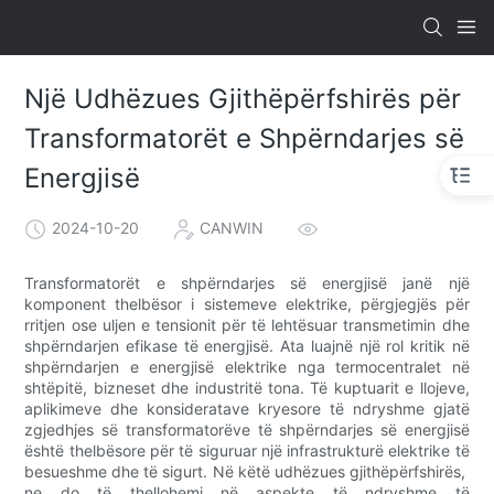
Një Udhëzues Gjithëpërfshirës për
Transformatorët e Shpërndarjes së
Energjisë
2024-10-20
CANWIN
Transformatorët e shpërndarjes së energjisë janë një
komponent thelbësor i sistemeve elektrike, përgjegjës për
rritjen ose uljen e tensionit për të lehtësuar transmetimin dhe
shpërndarjen efikase të energjisë. Ata luajnë një rol kritik në
shpërndarjen e energjisë elektrike nga termocentralet në
shtëpitë, bizneset dhe industritë tona. Të kuptuarit e llojeve,
aplikimeve dhe konsideratave kryesore të ndryshme gjatë
zgjedhjes së transformatorëve të shpërndarjes së energjisë
është thelbësore për të siguruar një infrastrukturë elektrike të
besueshme dhe të sigurt. Në këtë udhëzues gjithëpërfshirës, ​​
ne do të thellohemi në aspekte të ndryshme të