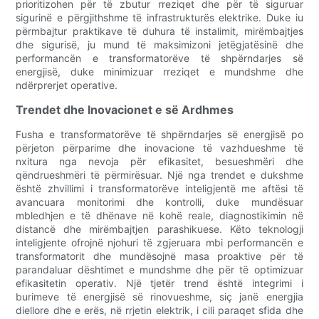
prioritizohen për të zbutur rreziqet dhe për të siguruar
sigurinë e përgjithshme të infrastrukturës elektrike. Duke iu
përmbajtur praktikave të duhura të instalimit, mirëmbajtjes
dhe sigurisë, ju mund të maksimizoni jetëgjatësinë dhe
performancën e transformatorëve të shpërndarjes së
energjisë, duke minimizuar rreziqet e mundshme dhe
ndërprerjet operative.
Trendet dhe Inovacionet e së Ardhmes
Fusha e transformatorëve të shpërndarjes së energjisë po
përjeton përparime dhe inovacione të vazhdueshme të
nxitura nga nevoja për efikasitet, besueshmëri dhe
qëndrueshmëri të përmirësuar. Një nga trendet e dukshme
është zhvillimi i transformatorëve inteligjentë me aftësi të
avancuara monitorimi dhe kontrolli, duke mundësuar
mbledhjen e të dhënave në kohë reale, diagnostikimin në
distancë dhe mirëmbajtjen parashikuese. Këto teknologji
inteligjente ofrojnë njohuri të zgjeruara mbi performancën e
transformatorit dhe mundësojnë masa proaktive për të
parandaluar dështimet e mundshme dhe për të optimizuar
efikasitetin operativ. Një tjetër trend është integrimi i
burimeve të energjisë së rinovueshme, siç janë energjia
diellore dhe e erës, në rrjetin elektrik, i cili paraqet sfida dhe