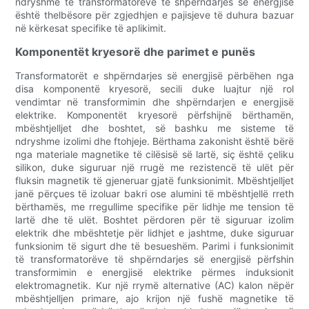
ndryshme të transformatorëve të shpërndarjes së energjisë
është thelbësore për zgjedhjen e pajisjeve të duhura bazuar
në kërkesat specifike të aplikimit.
Komponentët kryesorë dhe parimet e punës
Transformatorët e shpërndarjes së energjisë përbëhen nga
disa komponentë kryesorë, secili duke luajtur një rol
vendimtar në transformimin dhe shpërndarjen e energjisë
elektrike. Komponentët kryesorë përfshijnë bërthamën,
mbështjelljet dhe boshtet, së bashku me sisteme të
ndryshme izolimi dhe ftohjeje. Bërthama zakonisht është bërë
nga materiale magnetike të cilësisë së lartë, siç është çeliku
silikon, duke siguruar një rrugë me rezistencë të ulët për
fluksin magnetik të gjeneruar gjatë funksionimit. Mbështjelljet
janë përçues të izoluar bakri ose alumini të mbështjellë rreth
bërthamës, me rregullime specifike për lidhje me tension të
lartë dhe të ulët. Boshtet përdoren për të siguruar izolim
elektrik dhe mbështetje për lidhjet e jashtme, duke siguruar
funksionim të sigurt dhe të besueshëm. Parimi i funksionimit
të transformatorëve të shpërndarjes së energjisë përfshin
transformimin e energjisë elektrike përmes induksionit
elektromagnetik. Kur një rrymë alternative (AC) kalon nëpër
mbështjelljen primare, ajo krijon një fushë magnetike të