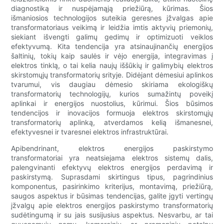
diagnostiką ir nuspėjamąją priežiūrą, kūrimas. Šios
išmaniosios technologijos suteikia geresnes įžvalgas apie
transformatoriaus veikimą ir leidžia imtis aktyvių priemonių,
siekiant išvengti galimų gedimų ir optimizuoti veiklos
efektyvumą. Kita tendencija yra atsinaujinančių energijos
šaltinių, tokių kaip saulės ir vėjo energija, integravimas į
elektros tinklą, o tai kelia naujų iššūkių ir galimybių elektros
skirstomųjų transformatorių srityje. Didėjant dėmesiui aplinkos
tvarumui, vis daugiau dėmesio skiriama ekologiškų
transformatorių technologijų, kurios sumažintų poveikį
aplinkai ir energijos nuostolius, kūrimui. Šios būsimos
tendencijos ir inovacijos formuoja elektros skirstomųjų
transformatorių aplinką, atverdamos kelią išmanesnei,
efektyvesnei ir tvaresnei elektros infrastruktūrai.
Apibendrinant, elektros energijos paskirstymo
transformatoriai yra neatsiejama elektros sistemų dalis,
palengvinanti efektyvų elektros energijos perdavimą ir
paskirstymą. Suprasdami skirtingus tipus, pagrindinius
komponentus, pasirinkimo kriterijus, montavimą, priežiūrą,
saugos aspektus ir būsimas tendencijas, galite įgyti vertingų
įžvalgų apie elektros energijos paskirstymo transformatorių
sudėtingumą ir su jais susijusius aspektus. Nesvarbu, ar tai