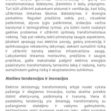
transformatoriaus išdėstymo, įžeminimo ir laidų prijungimo.
Turi būti užtikrinti pakankami atstumai ir ventiliacija, kad būtų
užtikrintas tinkamas šilumos išsklaidymas ir išvengta
perkaitimo. Reguliari priežiūros veikla, pvz., vizualiniai
patikrinimai, alyvos lygio patikrinimai, izoliacijos varžos
bandymai ir termografiniai tyrimai, yra būtini norint nustatyti
galimas problemas ir užtikrinti optimalų transformatoriaus
veikimą. Taip pat reikėtų teikti pirmenybę saugos aspektams,
įskaitant apsaugą nuo elektros pavojų, gaisrų prevenciją ir
aplinkosaugos reikalavimų laikymąsi, siekiant sumažinti riziką
ir užtikrinti bendrą elektros infrastruktūros saugą.
Laikydamiesi tinkamos montavimo, priežiūros ir saugos
praktikos, galite maksimaliai pailginti elektros energijos
paskirstymo transformatorių tarnavimo laiką ir našumą, kartu
sumažindami galimą riziką ir eksploatavimo sutrikimus.
Ateities tendencijos ir inovacijos
Elektros skirstomųjų transformatorių srityje nuolat vyksta
pažanga ir diegiamos inovacijos, kurias skatina poreikis
didinti efektyvumą, patikimumą ir tvarumą. Viena iš
pastebimų tendencijų yra išmaniųjų transformatorių su
pažangiomis stebėjimo ir valdymo galimybėmis,
leidžiančiomis rinkti duomenis realiuoju laiku, atlikti nuotolinę