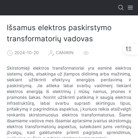
Išsamus elektros paskirstymo
transformatorių vadovas
2024-10-20
CANWIN
Skirstomieji elektros transformatoriai yra esminė elektros
sistemų dalis, atsakinga už įtampos didinimą arba mažinimą,
siekiant užtikrinti efektyvų energijos perdavimą ir
paskirstymą. Jie atlieka labai svarbų vaidmenį tiekiant
elektros energiją iš elektrinių į mūsų namus, įmones ir
pramonės šakas. Norint užtikrinti patikimą ir saugią elektros
infrastruktūrą, labai svarbu suprasti skirtingus tipus,
pritaikymą ir pagrindinius aspektus, į kuriuos reikia atsižvelgti
renkantis skirstomuosius elektros transformatorius. Šiame
išsamiame vadove mes išsamiai aptarsime įvairius skirstomųjų
elektros transformatorių aspektus, suteikdami jums vertingų
įžvalgų, kad galėtumėte priimti pagrįstus sprendimus,