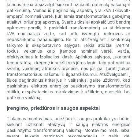
kuriuos reikia atsižvelgti siekiant užtikrinti optimalų našumą ir
patikimumą. Vienas iš pagrindinių aspektų yra kVA (kilovolt-
ampero) nominali vertė, kuri lemia transformatoriaus gebėjimą
atlaikyti prijungtą apkrovą. Svarbu tiksliai apskaičiuoti bendrą
apkrovos poreikį ir pasirinkti transformatorių su atitinkama
kVA nominaliąja verte, kad būtų išvengta perkrovos ar
nepakankamo panaudojimo. Be to, atsižvelgiant į konkrečią
taikymo ir eksploatavimo sąlygas, reikia atidžiai įvertinti
tokius veiksnius kaip įtampos nominali vertė, varža,
efektyvumas ir izoliacijos klasė. Aplinkos sąlygos, įskaitant
temperatūrą, drėgmę ir aukštį virš jūros lygio, taip pat vaidina
svarbų vaidmenį atrankos procese, nes jos gali turėti įtakos
transformatoriaus našumui ir ilgaamžiškumui. Atsižvelgdami į
šiuos pagrindinius kriterijus ir veiksnius, galite užtikrinti, kad
pasirinktas elektros energijos paskirstymo transformatorius
atitiktų eksploatacinius reikalavimus ir užtikrintų nuoseklų bei
patikimą veikimą.
Įrengimo, priežiūros ir saugos aspektai
Tinkamas montavimas, priežiūra ir saugos praktika yra būtini
siekiant užtikrinti efektyvų ir saugų elektros energijos
paskirstymo transformatorių veikimą. Montavimo metu labai
svarbu laikytis gamintojo rekomendacijų ir gairių dėl