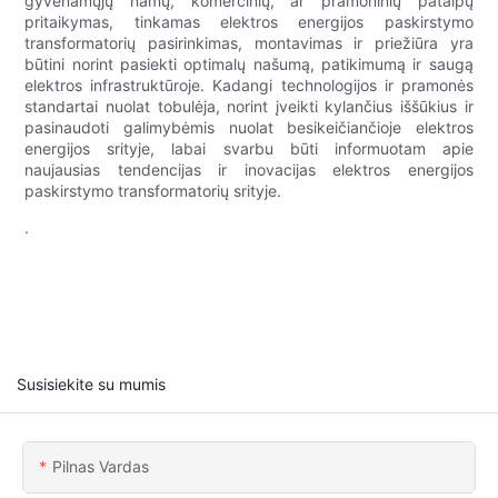
gyvenamųjų namų, komercinių, ar pramoninių patalpų
pritaikymas, tinkamas elektros energijos paskirstymo
transformatorių pasirinkimas, montavimas ir priežiūra yra
būtini norint pasiekti optimalų našumą, patikimumą ir saugą
elektros infrastruktūroje. Kadangi technologijos ir pramonės
standartai nuolat tobulėja, norint įveikti kylančius iššūkius ir
pasinaudoti galimybėmis nuolat besikeičiančioje elektros
energijos srityje, labai svarbu būti informuotam apie
naujausias tendencijas ir inovacijas elektros energijos
paskirstymo transformatorių srityje.
.
Susisiekite su mumis
Pilnas Vardas