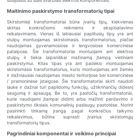
susijusius su šiais svarbiais elektros komponentais.
Maitinimo paskirstymo transformatorių tipai
Skirstomieji transformatoriai būna įvairių tipų, kiekvienas
skirtas konkrečioms reikmėms ir eksploatavimo
reikalavimams. Vienas iš labiausiai paplitusių tipų yra ant
stulpų montuojamas skirstomasis transformatorius, plačiai
naudojamas gyvenamosiose ir lengvosiose komercinėse
patalpose. Šie transformatoriai montuojami ant elektros
stulpų ir tiekia laipsniškai mažinamą įtampą vietiniam
paskirstymui. Kitas tipas yra ant padėklo montuojamas
skirstomasis transformatorius, kuris montuojamas ant žemės
ir dažniausiai naudojamas miesto teritorijose bei komercinėse
/ pramoninėse įstaigose. Šie transformatoriai skirti naudoti
lauke ir dažnai turi papildomų funkcijų, užtikrinančių didesnį
saugumą ir apsaugą. Be to, yra pastočių transformatoriai,
kurie naudojami įtampai didinti arba mažinti perdavimo ir
paskirstymo tikslais komunalinių paslaugų pastotėse. Norint
pasirinkti tinkamą įrangą pagal konkrečius taikymo
reikalavimus, būtina suprasti įvairius skirstomųjų
transformatorių tipus.
Pagrindiniai komponentai ir veikimo principai