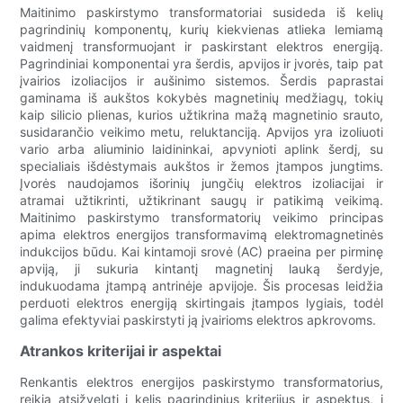
Maitinimo paskirstymo transformatoriai susideda iš kelių
pagrindinių komponentų, kurių kiekvienas atlieka lemiamą
vaidmenį transformuojant ir paskirstant elektros energiją.
Pagrindiniai komponentai yra šerdis, apvijos ir įvorės, taip pat
įvairios izoliacijos ir aušinimo sistemos. Šerdis paprastai
gaminama iš aukštos kokybės magnetinių medžiagų, tokių
kaip silicio plienas, kurios užtikrina mažą magnetinio srauto,
susidarančio veikimo metu, reluktanciją. Apvijos yra izoliuoti
vario arba aliuminio laidininkai, apvynioti aplink šerdį, su
specialiais išdėstymais aukštos ir žemos įtampos jungtims.
Įvorės naudojamos išorinių jungčių elektros izoliacijai ir
atramai užtikrinti, užtikrinant saugų ir patikimą veikimą.
Maitinimo paskirstymo transformatorių veikimo principas
apima elektros energijos transformavimą elektromagnetinės
indukcijos būdu. Kai kintamoji srovė (AC) praeina per pirminę
apviją, ji sukuria kintantį magnetinį lauką šerdyje,
indukuodama įtampą antrinėje apvijoje. Šis procesas leidžia
perduoti elektros energiją skirtingais įtampos lygiais, todėl
galima efektyviai paskirstyti ją įvairioms elektros apkrovoms.
Atrankos kriterijai ir aspektai
Renkantis elektros energijos paskirstymo transformatorius,
reikia atsižvelgti į kelis pagrindinius kriterijus ir aspektus, į