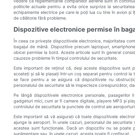
vedere că reglementările companiilor aeriene sunt în continuă s
politicile actuale pentru a evita orice surprize la securitatea
echipamente electrice pe care le poți lua cu tine în avion și 
de călătorie fără probleme.
Dispozitive electronice permise în bag
În ceea ce privește dispozitivele electronice, majoritatea comp
bagajul de mână. Dispozitive precum laptopuri, smartphone-u
obicei permise la bord. Aceste articole sunt în general consid
cauzeze probleme în timpul controlului de securitate.
Este important de reținut că, deși aceste dispozitive sunt p
scoateți și să le plasați într-un coș separat pentru control la 
se face pentru a se asigura că dispozitivele nu obstrucțio
personalului de securitate să le inspecteze corespunzător, da
Pe lângă dispozitivele electronice personale, pasagerilor
gadgeturi mici, cum ar fi camere digitale, playere MP3 și pl
controlului de securitate la punctele de control ale aeroporturil
Este important să vă asigurați că toate dispozitivele electro
ajunge la aeroport. În unele cazuri, personalul de securitate 
acestea sunt funcționale. Dacă un dispozitiv nu se poate porn
suplimentare sau, în unele cazuri, acesta poate fi confiscat.