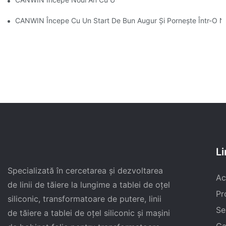
CANWIN Începe Cu Un Start De Bun Augur Și Pornește Într-O Nou
Li
Specializată în cercetarea și dezvoltarea
Ac
de linii de tăiere la lungime a tablei de oțel
Pr
siliconic, transformatoare de putere, linii
Se
de tăiere a tablei de oțel siliconic și mașini
Ca