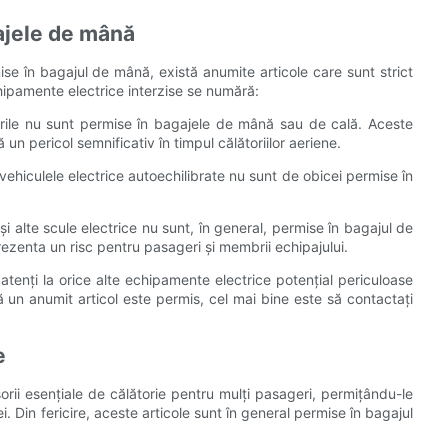
ajele de mână
se în bagajul de mână, există anumite articole care sunt strict
hipamente electrice interzise se numără:
-urile nu sunt permise în bagajele de mână sau de cală. Aceste
un pericol semnificativ în timpul călătoriilor aeriene.
 vehiculele electrice autoechilibrate nu sunt de obicei permise în
și alte scule electrice nu sunt, în general, permise în bagajul de
ezenta un risc pentru pasageri și membrii echipajului.
atenți la orice alte echipamente electrice potențial periculoase
ă un anumit articol este permis, cel mai bine este să contactați
e
orii esențiale de călătorie pentru mulți pasageri, permițându-le
i. Din fericire, aceste articole sunt în general permise în bagajul