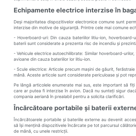
Echipamente electrice interzise în bag
Deși majoritatea dispozitivelor electronice comune sunt permi
interzise din motive de siguranță. Printre cele mai comune ec
- Hoverboard-uri: Din cauza bateriilor litiu-ion, hoverboard
baterii sunt considerate a prezenta risc de incendiu și prezintă 
- Vehicule electrice autoechilibrate: Similar hoverboard-urilor,
avioane din cauza bateriilor lor litiu-ion.
- Scule electrice: Articole precum mașini de găurit, ferăstraie 
mână. Aceste articole sunt considerate periculoase și pot repr
Pe lângă articolele enumerate mai sus, este important să fiți 
care ar putea fi interzise în avion. Dacă nu sunteți sigur dac
compania aeriană în prealabil pentru a solicita clarificări.
Încărcătoare portabile și baterii extern
Încărcătoarele portabile și bateriile externe au devenit acces
să își mențină dispozitivele încărcate pe tot parcursul călătorie
de mână, cu unele restricții.