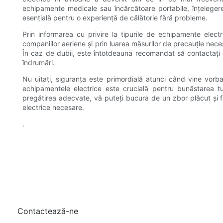
echipamente medicale sau încărcătoare portabile, înțelegerea 
esențială pentru o experiență de călătorie fără probleme.
Prin informarea cu privire la tipurile de echipamente electri
companiilor aeriene și prin luarea măsurilor de precauție neces
În caz de dubii, este întotdeauna recomandat să contactați co
îndrumări.
Nu uitați, siguranța este primordială atunci când vine vorba 
echipamentele electrice este crucială pentru bunăstarea tut
pregătirea adecvate, vă puteți bucura de un zbor plăcut și f
electrice necesare.
.
Contactează-ne