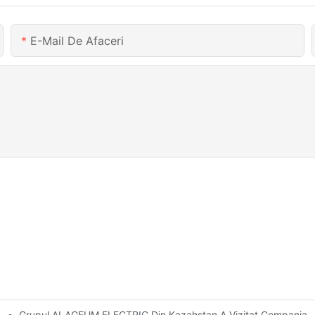
E-Mail De Afaceri
Grupul ALAGEUM ELECTRIC Din Kazahstan A Vizitat Compania 