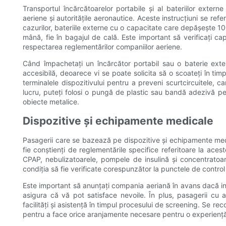
Transportul încărcătoarelor portabile și al bateriilor extern
aeriene și autoritățile aeronautice. Aceste instrucțiuni se refe
cazurilor, bateriile externe cu o capacitate care depășește 10
mână, fie în bagajul de cală. Este important să verificați ca
respectarea reglementărilor companiilor aeriene.
Când împachetați un încărcător portabil sau o baterie ext
accesibilă, deoarece vi se poate solicita să o scoateți în timp
terminalele dispozitivului pentru a preveni scurtcircuitele, 
lucru, puteți folosi o pungă de plastic sau bandă adezivă pe
obiecte metalice.
Dispozitive și echipamente medicale
Pasagerii care se bazează pe dispozitive și echipamente med
fie conștienți de reglementările specifice referitoare la aces
CPAP, nebulizatoarele, pompele de insulină și concentratoa
condiția să fie verificate corespunzător la punctele de control
Este important să anunțați compania aeriană în avans dacă int
asigura că vă pot satisface nevoile. În plus, pasagerii cu a
facilități și asistență în timpul procesului de screening. Se 
pentru a face orice aranjamente necesare pentru o experiență