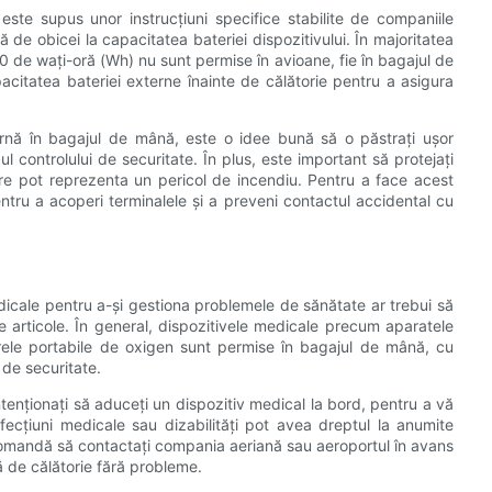
e este supus unor instrucțiuni specifice stabilite de companiile
ră de obicei la capacitatea bateriei dispozitivului. În majoritatea
0 de wați-oră (Wh) nu sunt permise în avioane, fie în bagajul de
pacitatea bateriei externe înainte de călătorie pentru a asigura
ernă în bagajul de mână, este o idee bună să o păstrați ușor
ul controlului de securitate. În plus, este important să protejați
care pot reprezenta un pericol de incendiu. Pentru a face acest
ntru a acoperi terminalele și a preveni contactul accidental cu
icale pentru a-și gestiona problemele de sănătate ar trebui să
te articole. În general, dispozitivele medicale precum aparatele
rele portabile de oxigen sunt permise în bagajul de mână, cu
 de securitate.
enționați să aduceți un dispozitiv medical la bord, pentru a vă
fecțiuni medicale sau dizabilități pot avea dreptul la anumite
recomandă să contactați compania aeriană sau aeroportul în avans
 de călătorie fără probleme.