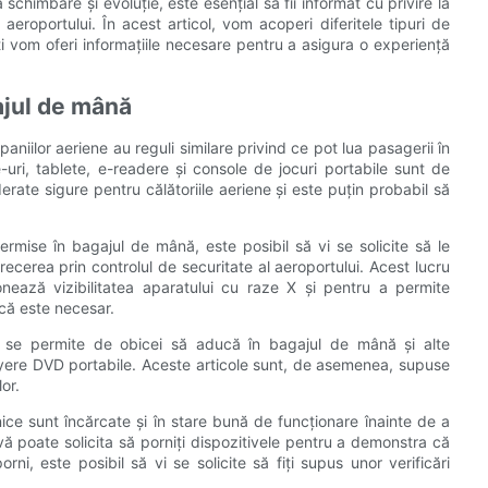
chimbare și evoluție, este esențial să fii informat cu privire la
 aeroportului. În acest articol, vom acoperi diferitele tipuri de
îți vom oferi informațiile necesare pentru a asigura o experiență
ajul de mână
aniilor aeriene au reguli similare privind ce pot lua pasagerii în
ri, tablete, e-readere și console de jocuri portabile sunt de
erate sigure pentru călătoriile aeriene și este puțin probabil să
ermise în bagajul de mână, este posibil să vi se solicite să le
trecerea prin controlul de securitate al aeroportului. Acest lucru
nează vizibilitatea aparatului cu raze X și pentru a permite
că este necesar.
 li se permite de obicei să aducă în bagajul de mână și alte
ayere DVD portabile. Aceste articole sunt, de asemenea, supuse
or.
nice sunt încărcate și în stare bună de funcționare înainte de a
vă poate solicita să porniți dispozitivele pentru a demonstra că
i, este posibil să vi se solicite să fiți supus unor verificări