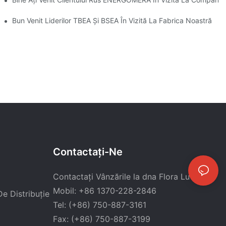
Bun Venit Liderilor TBEA Și BSEA În Vizită La Fabrica Noastră
Contactaţi-Ne
Contactați Vânzările la dna Flora Lu
Mobil: +86 1370-228-2846
e Distribuție
Tel: (+86) 750-887-3161
Fax: (+86) 750-887-3199