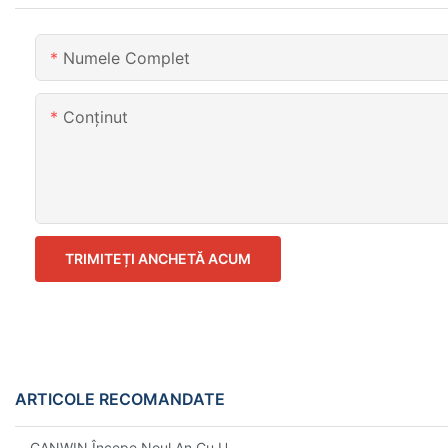
Numele Complet
Conţinut
TRIMITEȚI ANCHETĂ ACUM
ARTICOLE RECOMANDATE
CANWIN Începe Noul An Cu Un Început Prosper!