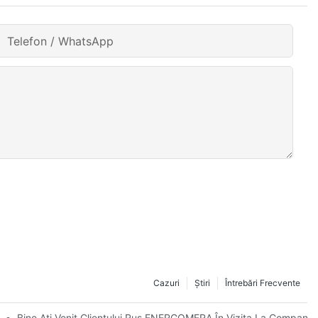
Telefon / WhatsApp
Cazuri
Ştiri
Întrebări Frecvente
Noastră - CANWIN.
Bine Ați Venit Clientului Rus ENERGOMERA În Vizita La Compan