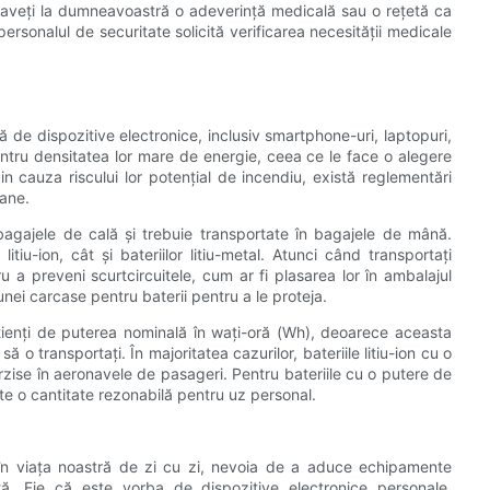
ă aveți la dumneavoastră o adeverință medicală sau o rețetă ca
ersonalul de securitate solicită verificarea necesității medicale
rgă de dispozitive electronice, inclusiv smartphone-uri, laptopuri,
entru densitatea lor mare de energie, ceea ce le face o alegere
n cauza riscului lor potențial de incendiu, există reglementări
oane.
 bagajele de cală și trebuie transportate în bagajele de mână.
itiu-ion, cât și bateriilor litiu-metal. Atunci când transportați
ru a preveni scurtcircuitele, cum ar fi plasarea lor în ambalajul
nei carcase pentru baterii pentru a le proteja.
onștienți de puterea nominală în wați-oră (Wh), deoarece aceasta
 o transportați. În majoritatea cazurilor, bateriile litiu-ion cu o
zise în aeronavele de pasageri. Pentru bateriile cu o putere de
te o cantitate rezonabilă pentru uz personal.
 în viața noastră de zi cu zi, nevoia de a aduce echipamente
ă. Fie că este vorba de dispozitive electronice personale,