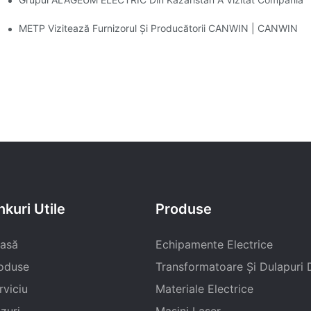
ă Călătorie Cu Recunoștință Față De Clienți!
METP Vizitează Furnizorul Și Producătorii CANWIN | CANWIN
nkuri Utile
Produse
asă
Echipamente Electrice
oduse
Transformatoare Și Dulapuri D
rviciu
Materiale Electrice
zuri
Mașini Laser