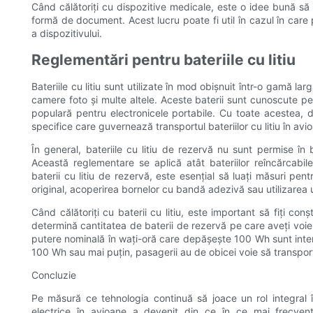
Când călătoriți cu dispozitive medicale, este o idee bună s
formă de document. Acest lucru poate fi util în cazul în care p
a dispozitivului.
Reglementări pentru bateriile cu litiu
Bateriile cu litiu sunt utilizate în mod obișnuit într-o gamă la
camere foto și multe altele. Aceste baterii sunt cunoscute p
populară pentru electronicele portabile. Cu toate acestea, di
specifice care guvernează transportul bateriilor cu litiu în avi
În general, bateriile cu litiu de rezervă nu sunt permise în
Această reglementare se aplică atât bateriilor reîncărcabile l
baterii cu litiu de rezervă, este esențial să luați măsuri pent
original, acoperirea bornelor cu bandă adezivă sau utilizarea u
Când călătoriți cu baterii cu litiu, este important să fiți c
determină cantitatea de baterii de rezervă pe care aveți voie să
putere nominală în wați-oră care depășește 100 Wh sunt inter
100 Wh sau mai puțin, pasagerii au de obicei voie să transpor
Concluzie
Pe măsură ce tehnologia continuă să joace un rol integral
electrice în avioane a devenit din ce în ce mai frecvent