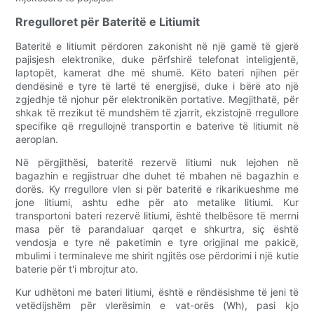
Rregulloret për Bateritë e Litiumit
Bateritë e litiumit përdoren zakonisht në një gamë të gjerë
pajisjesh elektronike, duke përfshirë telefonat inteligjentë,
laptopët, kamerat dhe më shumë. Këto bateri njihen për
dendësinë e tyre të lartë të energjisë, duke i bërë ato një
zgjedhje të njohur për elektronikën portative. Megjithatë, për
shkak të rrezikut të mundshëm të zjarrit, ekzistojnë rregullore
specifike që rregullojnë transportin e baterive të litiumit në
aeroplan.
Në përgjithësi, bateritë rezervë litiumi nuk lejohen në
bagazhin e regjistruar dhe duhet të mbahen në bagazhin e
dorës. Ky rregullore vlen si për bateritë e rikarikueshme me
jone litiumi, ashtu edhe për ato metalike litiumi. Kur
transportoni bateri rezervë litiumi, është thelbësore të merrni
masa për të parandaluar qarqet e shkurtra, siç është
vendosja e tyre në paketimin e tyre origjinal me pakicë,
mbulimi i terminaleve me shirit ngjitës ose përdorimi i një kutie
baterie për t'i mbrojtur ato.
Kur udhëtoni me bateri litiumi, është e rëndësishme të jeni të
vetëdijshëm për vlerësimin e vat-orës (Wh), pasi kjo