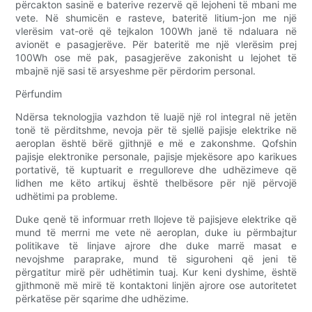
përcakton sasinë e baterive rezervë që lejoheni të mbani me
vete. Në shumicën e rasteve, bateritë litium-jon me një
vlerësim vat-orë që tejkalon 100Wh janë të ndaluara në
avionët e pasagjerëve. Për bateritë me një vlerësim prej
100Wh ose më pak, pasagjerëve zakonisht u lejohet të
mbajnë një sasi të arsyeshme për përdorim personal.
Përfundim
Ndërsa teknologjia vazhdon të luajë një rol integral në jetën
tonë të përditshme, nevoja për të sjellë pajisje elektrike në
aeroplan është bërë gjithnjë e më e zakonshme. Qofshin
pajisje elektronike personale, pajisje mjekësore apo karikues
portativë, të kuptuarit e rregulloreve dhe udhëzimeve që
lidhen me këto artikuj është thelbësore për një përvojë
udhëtimi pa probleme.
Duke qenë të informuar rreth llojeve të pajisjeve elektrike që
mund të merrni me vete në aeroplan, duke iu përmbajtur
politikave të linjave ajrore dhe duke marrë masat e
nevojshme paraprake, mund të siguroheni që jeni të
përgatitur mirë për udhëtimin tuaj. Kur keni dyshime, është
gjithmonë më mirë të kontaktoni linjën ajrore ose autoritetet
përkatëse për sqarime dhe udhëzime.