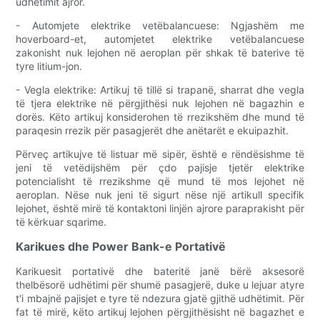
udhëtimit ajror.
- Automjete elektrike vetëbalancuese: Ngjashëm me
hoverboard-et, automjetet elektrike vetëbalancuese
zakonisht nuk lejohen në aeroplan për shkak të baterive të
tyre litium-jon.
- Vegla elektrike: Artikuj të tillë si trapanë, sharrat dhe vegla
të tjera elektrike në përgjithësi nuk lejohen në bagazhin e
dorës. Këto artikuj konsiderohen të rrezikshëm dhe mund të
paraqesin rrezik për pasagjerët dhe anëtarët e ekuipazhit.
Përveç artikujve të listuar më sipër, është e rëndësishme të
jeni të vetëdijshëm për çdo pajisje tjetër elektrike
potencialisht të rrezikshme që mund të mos lejohet në
aeroplan. Nëse nuk jeni të sigurt nëse një artikull specifik
lejohet, është mirë të kontaktoni linjën ajrore paraprakisht për
të kërkuar sqarime.
Karikues dhe Power Bank-e Portativë
Karikuesit portativë dhe bateritë janë bërë aksesorë
thelbësorë udhëtimi për shumë pasagjerë, duke u lejuar atyre
t'i mbajnë pajisjet e tyre të ndezura gjatë gjithë udhëtimit. Për
fat të mirë, këto artikuj lejohen përgjithësisht në bagazhet e