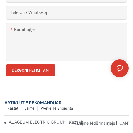
Telefon / WhatsApp
Përmbajtje
DËRGONI HETIM TANI
ARTIKUJT E REKOMANDUAR
Rastet
Lajme
Pyetje Të Shpeshta
ALAGEUM ELECTRIC GROUP I Kazakistanit Vizitoi Kompaninë T
【Lajme Ndërmarrjeje】CANWIN 