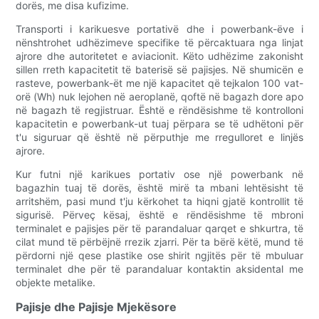
dorës, me disa kufizime.
Transporti i karikuesve portativë dhe i powerbank-ëve i
nënshtrohet udhëzimeve specifike të përcaktuara nga linjat
ajrore dhe autoritetet e aviacionit. Këto udhëzime zakonisht
sillen rreth kapacitetit të baterisë së pajisjes. Në shumicën e
rasteve, powerbank-ët me një kapacitet që tejkalon 100 vat-
orë (Wh) nuk lejohen në aeroplanë, qoftë në bagazh dore apo
në bagazh të regjistruar. Është e rëndësishme të kontrolloni
kapacitetin e powerbank-ut tuaj përpara se të udhëtoni për
t'u siguruar që është në përputhje me rregulloret e linjës
ajrore.
Kur futni një karikues portativ ose një powerbank në
bagazhin tuaj të dorës, është mirë ta mbani lehtësisht të
arritshëm, pasi mund t'ju kërkohet ta hiqni gjatë kontrollit të
sigurisë. Përveç kësaj, është e rëndësishme të mbroni
terminalet e pajisjes për të parandaluar qarqet e shkurtra, të
cilat mund të përbëjnë rrezik zjarri. Për ta bërë këtë, mund të
përdorni një qese plastike ose shirit ngjitës për të mbuluar
terminalet dhe për të parandaluar kontaktin aksidental me
objekte metalike.
Pajisje dhe Pajisje Mjekësore