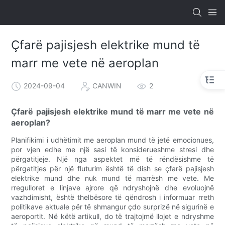
Çfarë pajisjesh elektrike mund të
marr me vete në aeroplan
2024-09-04
CANWIN
2
Çfarë pajisjesh elektrike mund të marr me vete në
aeroplan?
Planifikimi i udhëtimit me aeroplan mund të jetë emocionues,
por vjen edhe me një sasi të konsiderueshme stresi dhe
përgatitjeje. Një nga aspektet më të rëndësishme të
përgatitjes për një fluturim është të dish se çfarë pajisjesh
elektrike mund dhe nuk mund të marrësh me vete. Me
rregulloret e linjave ajrore që ndryshojnë dhe evoluojnë
vazhdimisht, është thelbësore të qëndrosh i informuar rreth
politikave aktuale për të shmangur çdo surprizë në sigurinë e
aeroportit. Në këtë artikull, do të trajtojmë llojet e ndryshme