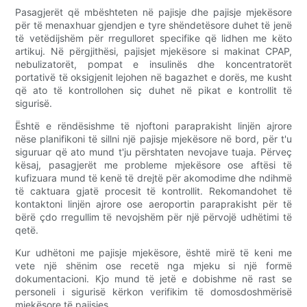
Pasagjerët që mbështeten në pajisje dhe pajisje mjekësore
për të menaxhuar gjendjen e tyre shëndetësore duhet të jenë
të vetëdijshëm për rregulloret specifike që lidhen me këto
artikuj. Në përgjithësi, pajisjet mjekësore si makinat CPAP,
nebulizatorët, pompat e insulinës dhe koncentratorët
portativë të oksigjenit lejohen në bagazhet e dorës, me kusht
që ato të kontrollohen siç duhet në pikat e kontrollit të
sigurisë.
Është e rëndësishme të njoftoni paraprakisht linjën ajrore
nëse planifikoni të sillni një pajisje mjekësore në bord, për t'u
siguruar që ato mund t'ju përshtaten nevojave tuaja. Përveç
kësaj, pasagjerët me probleme mjekësore ose aftësi të
kufizuara mund të kenë të drejtë për akomodime dhe ndihmë
të caktuara gjatë procesit të kontrollit. Rekomandohet të
kontaktoni linjën ajrore ose aeroportin paraprakisht për të
bërë çdo rregullim të nevojshëm për një përvojë udhëtimi të
qetë.
Kur udhëtoni me pajisje mjekësore, është mirë të keni me
vete një shënim ose recetë nga mjeku si një formë
dokumentacioni. Kjo mund të jetë e dobishme në rast se
personeli i sigurisë kërkon verifikim të domosdoshmërisë
mjekësore të pajisjes.