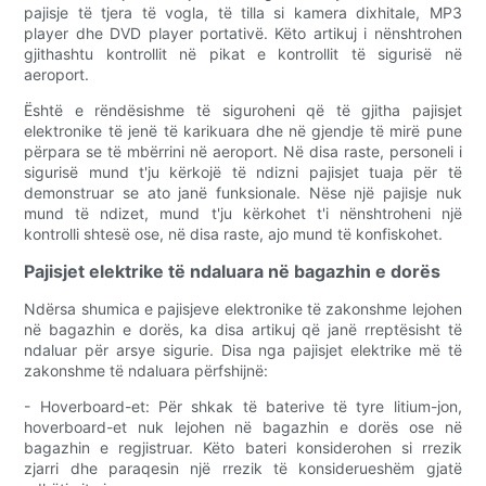
pajisje të tjera të vogla, të tilla si kamera dixhitale, MP3
player dhe DVD player portativë. Këto artikuj i nënshtrohen
gjithashtu kontrollit në pikat e kontrollit të sigurisë në
aeroport.
Është e rëndësishme të siguroheni që të gjitha pajisjet
elektronike të jenë të karikuara dhe në gjendje të mirë pune
përpara se të mbërrini në aeroport. Në disa raste, personeli i
sigurisë mund t'ju kërkojë të ndizni pajisjet tuaja për të
demonstruar se ato janë funksionale. Nëse një pajisje nuk
mund të ndizet, mund t'ju kërkohet t'i nënshtroheni një
kontrolli shtesë ose, në disa raste, ajo mund të konfiskohet.
Pajisjet elektrike të ndaluara në bagazhin e dorës
Ndërsa shumica e pajisjeve elektronike të zakonshme lejohen
në bagazhin e dorës, ka disa artikuj që janë rreptësisht të
ndaluar për arsye sigurie. Disa nga pajisjet elektrike më të
zakonshme të ndaluara përfshijnë:
- Hoverboard-et: Për shkak të baterive të tyre litium-jon,
hoverboard-et nuk lejohen në bagazhin e dorës ose në
bagazhin e regjistruar. Këto bateri konsiderohen si rrezik
zjarri dhe paraqesin një rrezik të konsiderueshëm gjatë