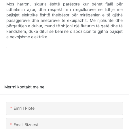
Mos harroni, siguria është parësore kur bëhet fjalë për
udhëtimin ajror, dhe respektimi i rregulloreve në lidhje me
pajisjet elektrike është thelbësor për mirëqenien e të gjithë
pasagjerëve dhe anëtarëve të ekuipazhit. Me njohuritë dhe
përgatitjen e duhur, mund të shijoni një fluturim të qetë dhe të
këndshëm, duke ditur se keni në dispozicion të gjitha pajisjet
e nevojshme elektrike.
.
Merrni kontakt me ne
Emri I Plotë
Email Biznesi