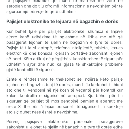
të pajisjeve elektrike që mund të marrësh me vete në
aeroplan dhe do t'ju ofrojmë informacionin e nevojshëm për të
siguruar një përvojë të qetë udhëtimi.
Pajisjet elektronike të lejuara në bagazhin e dorës
Kur bëhet fjalë për pajisjet elektronike, shumica e linjave
ajrore kanë udhëzime të ngjashme në lidhje me atë që
pasagjerët lejohen të sjellin në bagazhin e tyre të dorës.
Pajisje të tilla si laptopë, telefona inteligjentë, tableta, lexues
elektronikë dhe konsola lojërash portative zakonisht lejohen
në bord. Këto artikuj në përgjithësi konsiderohen të sigurt për
udhëtimin ajror dhe nuk ka gjasa të shkaktojnë probleme
gjatë kontrollit të sigurisë.
Është e rëndësishme të theksohet se, ndërsa këto pajisje
lejohen në bagazhin tuaj të dorës, mund t'ju kërkohet t'i hiqni
ato dhe t'i vendosni në një kosh të veçantë për kontroll kur
kaloni kontrollin e sigurisë në aeroport. Kjo bëhet për t'u
siguruar që pajisjet të mos pengojnë pamjen e aparatit me
rreze X dhe për t'i lejuar personelit të sigurisë t'i inspektojë
ato siç duhet nëse është e nevojshme.
Përveç pajisjeve elektronike personale, pasagjerëve
zakonisht u lejohet të sjellin në bagazhin e tyre të dorës edhe