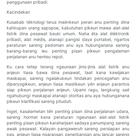
panggunaan pribadi.
Kacindekan
Kusabab téknologi terus maénkeun peran anu penting dina
kahirupan urang sapopoe, kabutuhan pikeun mawa alat-alat
listrik dina pesawat beuki umum. Naha éta alat éléktronik
pribadi, alat médis, atanapi pangisi daya portabel, ngartos
peraturan sareng pedoman anu aya hubunganana sareng
barang-barang ieu penting pisan pikeun pangalaman
perjalanan anu henteu repot.
Ku cara tetep terang ngeunaan jinis-jinis alat listrik anu
anjeun tiasa bawa dina pesawat, taat kana kawijakan
maskapai, sareng ngalakukeun tindakan pencegahan anu
diperyogikeun, anjeun tiasa mastikeun yén anjeun parantos
siap pikeun perjalanan anjeun. Upami ragu, langkung saé
ngahubungi maskapai atanapi otoritas anu aya hubunganana
pikeun klarifikasi sareng pituduh.
Inget, kasalametan téh penting pisan dina perjalanan udara,
sareng hormat kana peraturan ngeunaan alat-alat listrik
penting pisan pikeun karaharjaan sadaya panumpang sareng
awak pesawat. Kalayan pangaweruh sareng persiapan anu
pas, anjeun tiasa ngaraosan penerbangan anu lancar sareng