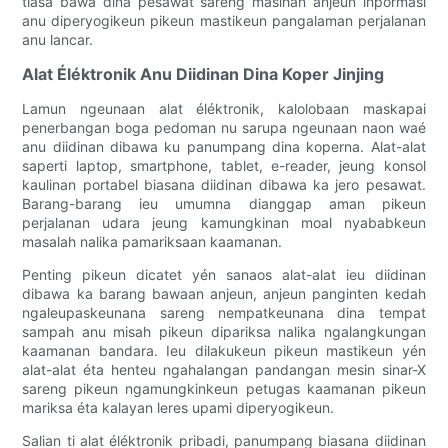
tiasa bawa dina pesawat sareng masihan anjeun inpormasi
anu diperyogikeun pikeun mastikeun pangalaman perjalanan
anu lancar.
Alat Éléktronik Anu Diidinan Dina Koper Jinjing
Lamun ngeunaan alat éléktronik, kalolobaan maskapai
penerbangan boga pedoman nu sarupa ngeunaan naon waé
anu diidinan dibawa ku panumpang dina koperna. Alat-alat
saperti laptop, smartphone, tablet, e-reader, jeung konsol
kaulinan portabel biasana diidinan dibawa ka jero pesawat.
Barang-barang ieu umumna dianggap aman pikeun
perjalanan udara jeung kamungkinan moal nyababkeun
masalah nalika pamariksaan kaamanan.
Penting pikeun dicatet yén sanaos alat-alat ieu diidinan
dibawa ka barang bawaan anjeun, anjeun panginten kedah
ngaleupaskeunana sareng nempatkeunana dina tempat
sampah anu misah pikeun dipariksa nalika ngalangkungan
kaamanan bandara. Ieu dilakukeun pikeun mastikeun yén
alat-alat éta henteu ngahalangan pandangan mesin sinar-X
sareng pikeun ngamungkinkeun petugas kaamanan pikeun
mariksa éta kalayan leres upami diperyogikeun.
Salian ti alat éléktronik pribadi, panumpang biasana diidinan