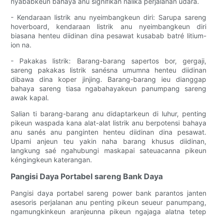
nyababkeun bahaya anu signifikan nalika perjalanan udara.
- Kendaraan listrik anu nyeimbangkeun diri: Sarupa sareng
hoverboard, kendaraan listrik anu nyeimbangkeun diri
biasana henteu diidinan dina pesawat kusabab batré litium-
ion na.
- Pakakas listrik: Barang-barang sapertos bor, gergaji,
sareng pakakas listrik sanésna umumna henteu diidinan
dibawa dina koper jinjing. Barang-barang ieu dianggap
bahaya sareng tiasa ngabahayakeun panumpang sareng
awak kapal.
Salian ti barang-barang anu didaptarkeun di luhur, penting
pikeun waspada kana alat-alat listrik anu berpotensi bahaya
anu sanés anu panginten henteu diidinan dina pesawat.
Upami anjeun teu yakin naha barang khusus diidinan,
langkung saé ngahubungi maskapai sateuacanna pikeun
kéngingkeun katerangan.
Pangisi Daya Portabel sareng Bank Daya
Pangisi daya portabel sareng power bank parantos janten
asesoris perjalanan anu penting pikeun seueur panumpang,
ngamungkinkeun aranjeunna pikeun ngajaga alatna tetep