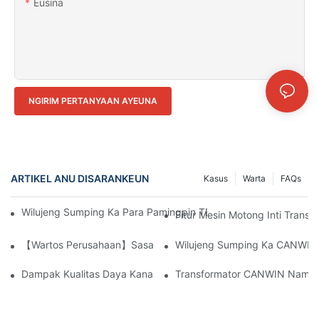
Eusina
NGIRIM PERTANYAAN AYEUNA
ARTIKEL ANU DISARANKEUN
Kasus
Warta
FAQs
Wilujeng Sumping Ka Para Pamingpin TBEA & BSEA Anu Nganja
Fitur Mesin Motong Inti Transf
【Wartos Perusahaan】Sasak Dua Geser Tujuh Punch CANWIN Jal
Wilujeng Sumping Ka CANWIN Ti
Dampak Kualitas Daya Kana Kinerja Peralatan Transformator
Transformator CANWIN Nampi P