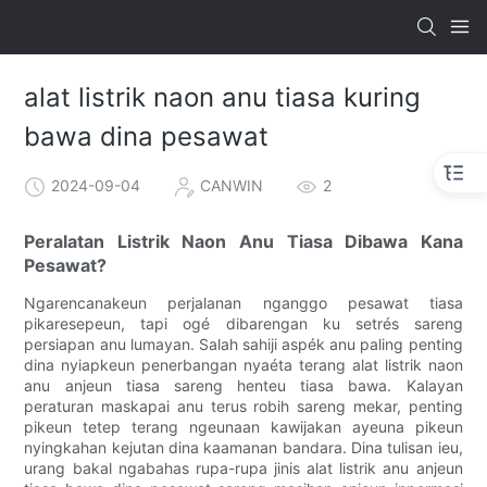
alat listrik naon anu tiasa kuring
bawa dina pesawat
2024-09-04
CANWIN
2
Peralatan Listrik Naon Anu Tiasa Dibawa Kana
Pesawat?
Ngarencanakeun perjalanan nganggo pesawat tiasa
pikaresepeun, tapi ogé dibarengan ku setrés sareng
persiapan anu lumayan. Salah sahiji aspék anu paling penting
dina nyiapkeun penerbangan nyaéta terang alat listrik naon
anu anjeun tiasa sareng henteu tiasa bawa. Kalayan
peraturan maskapai anu terus robih sareng mekar, penting
pikeun tetep terang ngeunaan kawijakan ayeuna pikeun
nyingkahan kejutan dina kaamanan bandara. Dina tulisan ieu,
urang bakal ngabahas rupa-rupa jinis alat listrik anu anjeun