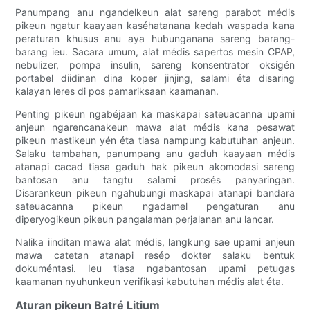
Panumpang anu ngandelkeun alat sareng parabot médis
pikeun ngatur kaayaan kaséhatanana kedah waspada kana
peraturan khusus anu aya hubunganana sareng barang-
barang ieu. Sacara umum, alat médis sapertos mesin CPAP,
nebulizer, pompa insulin, sareng konsentrator oksigén
portabel diidinan dina koper jinjing, salami éta disaring
kalayan leres di pos pamariksaan kaamanan.
Penting pikeun ngabéjaan ka maskapai sateuacanna upami
anjeun ngarencanakeun mawa alat médis kana pesawat
pikeun mastikeun yén éta tiasa nampung kabutuhan anjeun.
Salaku tambahan, panumpang anu gaduh kaayaan médis
atanapi cacad tiasa gaduh hak pikeun akomodasi sareng
bantosan anu tangtu salami prosés panyaringan.
Disarankeun pikeun ngahubungi maskapai atanapi bandara
sateuacanna pikeun ngadamel pengaturan anu
diperyogikeun pikeun pangalaman perjalanan anu lancar.
Nalika iinditan mawa alat médis, langkung sae upami anjeun
mawa catetan atanapi resép dokter salaku bentuk
dokuméntasi. Ieu tiasa ngabantosan upami petugas
kaamanan nyuhunkeun verifikasi kabutuhan médis alat éta.
Aturan pikeun Batré Litium