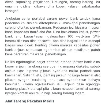
dicas sapanjang perjalanan. Untungna, barang-barang ieu
umumna diidinan dibawa dina koper, kalayan sababaraha
larangan.
Angkutan carjer portabel sareng power bank tunduk kana
pedoman khusus anu ditetepkeun ku maskapai penerbangan
sareng otoritas penerbangan. Pedoman ieu biasana museur
kana kapasitas batré alat éta. Dina kalolobaan kasus, power
bank anu kapasitasna ngaleuwihan 100 watt-jam (Wh)
henteu diidinan dina pesawat, boh dina bagasi kabin atanapi
bagasi anu dicek. Penting pikeun mariksa kapasitas power
bank anjeun sateuacan ngarambat pikeun mastikeun patuh
kana peraturan maskapai penerbangan.
Nalika ngabungkus carjer portabel atanapi power bank dina
koper anjeun, langkung sae upami gampang diaksés, sabab
anjeun tiasa dipenta pikeun nyabutna nalika pamariksaan
kaamanan. Salian ti éta, penting pikeun ngajaga terminal alat
pikeun nyegah korsleting, anu tiasa nyababkeun bahaya
kahuruan. Pikeun ngalakukeun ieu, anjeun tiasa nganggo
kantong plastik atanapi pita pikeun nutupan terminal sareng
nyegah kontak anu teu dihaja sareng barang logam.
Alat sareng Pakakas Médis