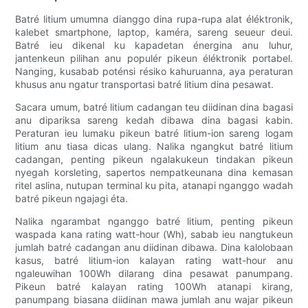
Batré litium umumna dianggo dina rupa-rupa alat éléktronik,
kalebet smartphone, laptop, kaméra, sareng seueur deui.
Batré ieu dikenal ku kapadetan énergina anu luhur,
jantenkeun pilihan anu populér pikeun éléktronik portabel.
Nanging, kusabab poténsi résiko kahuruanna, aya peraturan
khusus anu ngatur transportasi batré litium dina pesawat.
Sacara umum, batré litium cadangan teu diidinan dina bagasi
anu dipariksa sareng kedah dibawa dina bagasi kabin.
Peraturan ieu lumaku pikeun batré litium-ion sareng logam
litium anu tiasa dicas ulang. Nalika ngangkut batré litium
cadangan, penting pikeun ngalakukeun tindakan pikeun
nyegah korsleting, sapertos nempatkeunana dina kemasan
ritel aslina, nutupan terminal ku pita, atanapi nganggo wadah
batré pikeun ngajagi éta.
Nalika ngarambat nganggo batré litium, penting pikeun
waspada kana rating watt-hour (Wh), sabab ieu nangtukeun
jumlah batré cadangan anu diidinan dibawa. Dina kalolobaan
kasus, batré litium-ion kalayan rating watt-hour anu
ngaleuwihan 100Wh dilarang dina pesawat panumpang.
Pikeun batré kalayan rating 100Wh atanapi kirang,
panumpang biasana diidinan mawa jumlah anu wajar pikeun