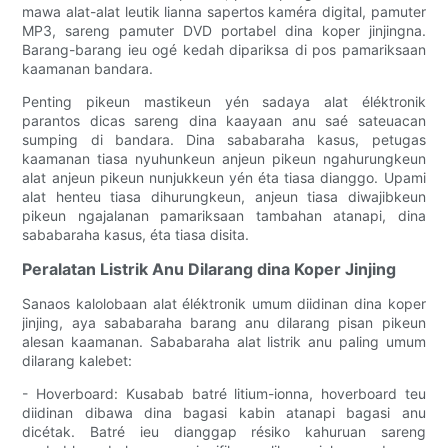
mawa alat-alat leutik lianna sapertos kaméra digital, pamuter
MP3, sareng pamuter DVD portabel dina koper jinjingna.
Barang-barang ieu ogé kedah dipariksa di pos pamariksaan
kaamanan bandara.
Penting pikeun mastikeun yén sadaya alat éléktronik
parantos dicas sareng dina kaayaan anu saé sateuacan
sumping di bandara. Dina sababaraha kasus, petugas
kaamanan tiasa nyuhunkeun anjeun pikeun ngahurungkeun
alat anjeun pikeun nunjukkeun yén éta tiasa dianggo. Upami
alat henteu tiasa dihurungkeun, anjeun tiasa diwajibkeun
pikeun ngajalanan pamariksaan tambahan atanapi, dina
sababaraha kasus, éta tiasa disita.
Peralatan Listrik Anu Dilarang dina Koper Jinjing
Sanaos kalolobaan alat éléktronik umum diidinan dina koper
jinjing, aya sababaraha barang anu dilarang pisan pikeun
alesan kaamanan. Sababaraha alat listrik anu paling umum
dilarang kalebet:
- Hoverboard: Kusabab batré litium-ionna, hoverboard teu
diidinan dibawa dina bagasi kabin atanapi bagasi anu
dicétak. Batré ieu dianggap résiko kahuruan sareng