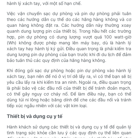
hành lý xách tay, với một số hạn chế.
Việc vận chuyển sạc dự phòng và pin dự phòng phải tuân
theo các hướng dẫn cụ thể do các hãng hàng không và cơ
quan hàng không đặt ra. Các hướng dẫn này thường xoay
quanh dung lượng pin của thiết bị. Trong hầu hết các trường
hợp, pin dự phòng có dung lượng vượt quá 100 watt-giờ
(Wh) không được phép mang lên máy bay, dù là hành lý
xách tay hay hành lý ký gửi. Điều quan trọng là phải kiểm tra
dung lượng pin dự phòng của bạn trước khi đi du lịch để đảm
bảo tuân thủ các quy định của hãng hàng không.
Khi đóng gói sạc dự phòng hoặc pin dự phòng vào hành lý
xách tay, bạn nên để nó ở vị trí dễ lấy ra, vì có thể bạn sẽ bị
yêu cầu lấy ra khi kiểm tra an ninh. Ngoài ra, điều quan trọng
là phải bảo vệ các đầu nối của thiết bị để tránh đoản mạch,
có thể gây nguy cơ cháy nổ. Để làm điều này, bạn có thể
dùng túi ni lông hoặc băng dính để che các đầu nối và tránh
tiếp xúc ngẫu nhiên với các vật kim loại.
Thiết bị và dụng cụ y tế
Hành khách sử dụng các thiết bị và dụng cụ y tế để quản lý
tình trạng sức khỏe cần lưu ý các quy định cụ thể liên quan