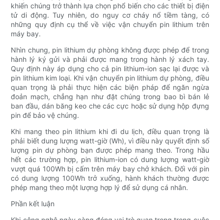
khiến chúng trở thành lựa chọn phổ biến cho các thiết bị điện
tử di động. Tuy nhiên, do nguy cơ cháy nổ tiềm tàng, có
những quy định cụ thể về việc vận chuyển pin lithium trên
máy bay.
Nhìn chung, pin lithium dự phòng không được phép để trong
hành lý ký gửi và phải được mang trong hành lý xách tay.
Quy định này áp dụng cho cả pin lithium-ion sạc lại được và
pin lithium kim loại. Khi vận chuyển pin lithium dự phòng, điều
quan trọng là phải thực hiện các biện pháp để ngăn ngừa
đoản mạch, chẳng hạn như đặt chúng trong bao bì bán lẻ
ban đầu, dán băng keo che các cực hoặc sử dụng hộp đựng
pin để bảo vệ chúng.
Khi mang theo pin lithium khi đi du lịch, điều quan trọng là
phải biết dung lượng watt-giờ (Wh), vì điều này quyết định số
lượng pin dự phòng bạn được phép mang theo. Trong hầu
hết các trường hợp, pin lithium-ion có dung lượng watt-giờ
vượt quá 100Wh bị cấm trên máy bay chở khách. Đối với pin
có dung lượng 100Wh trở xuống, hành khách thường được
phép mang theo một lượng hợp lý để sử dụng cá nhân.
Phần kết luận
Khi công nghệ ngày càng đóng vai trò quan trọng trong cuộc