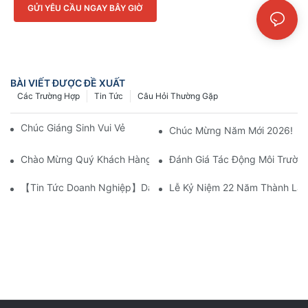
GỬI YÊU CẦU NGAY BÂY GIỜ
BÀI VIẾT ĐƯỢC ĐỀ XUẤT
Các Trường Hợp
Tin Tức
Câu Hỏi Thường Gặp
Chúc Giáng Sinh Vui Vẻ Và Năm Mới Thịnh Vượng!
Chúc Mừng Năm Mới 2026!
Chào Mừng Quý Khách Hàng Nga Đến Thăm Cơ Sở Sản Xuất CA
Đánh Giá Tác Động Môi Trường
【Tin Tức Doanh Nghiệp】Dây Chuyền Cắt Ngang Tự Động Xếp 
Lễ Kỷ Niệm 22 Năm Thành Lập