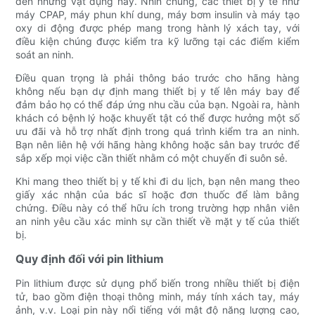
đến những vật dụng này. Nhìn chung, các thiết bị y tế như
máy CPAP, máy phun khí dung, máy bơm insulin và máy tạo
oxy di động được phép mang trong hành lý xách tay, với
điều kiện chúng được kiểm tra kỹ lưỡng tại các điểm kiểm
soát an ninh.
Điều quan trọng là phải thông báo trước cho hãng hàng
không nếu bạn dự định mang thiết bị y tế lên máy bay để
đảm bảo họ có thể đáp ứng nhu cầu của bạn. Ngoài ra, hành
khách có bệnh lý hoặc khuyết tật có thể được hưởng một số
ưu đãi và hỗ trợ nhất định trong quá trình kiểm tra an ninh.
Bạn nên liên hệ với hãng hàng không hoặc sân bay trước để
sắp xếp mọi việc cần thiết nhằm có một chuyến đi suôn sẻ.
Khi mang theo thiết bị y tế khi đi du lịch, bạn nên mang theo
giấy xác nhận của bác sĩ hoặc đơn thuốc để làm bằng
chứng. Điều này có thể hữu ích trong trường hợp nhân viên
an ninh yêu cầu xác minh sự cần thiết về mặt y tế của thiết
bị.
Quy định đối với pin lithium
Pin lithium được sử dụng phổ biến trong nhiều thiết bị điện
tử, bao gồm điện thoại thông minh, máy tính xách tay, máy
ảnh, v.v. Loại pin này nổi tiếng với mật độ năng lượng cao,