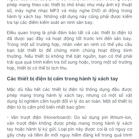
phép mang theo các thiết bị nhỏ khác như máy ảnh kỹ thuật
số, máy nghe nhạc MP3 và máy nghe DVD di động trong
hành lý xách tay. Những vật dụng này cũng phải được kiểm
tra tại các điểm kiểm soát an ninh sân bay.
Điều quan trọng là phải đảm bảo tất cả các thiết bị điện tử
đã được sạc đầy và hoạt động tốt trước khi đến sân bay.
Trong một số trường hợp, nhân viên an ninh có thể yêu cầu
bạn bật thiết bị để chứng minh chúng hoạt động bình
thường. Nếu thiết bị không thể bật nguồn, bạn có thể phải
trải qua quá trình kiểm tra bổ sung hoặc, trong một số trường
hợp, thiết bị có thể bị tịch thu.
Các thiết bị điện bị cấm trong hành lý xách tay
Mặc dù hầu hết các thiết bị điện tử thông dụng đều được
phép mang trong hành lý xách tay, nhưng có một số vật
dụng bị nghiêm cấm tuyệt đối vì lý do an toàn. Một số thiết bị
điện tử bị cấm phổ biến nhất bao gồm:
- Ván trượt điện (Hoverboard): Do sử dụng pin lithium-ion,
ván trượt điện không được phép mang trong hành lý xách
tay hoặc hành lý ký gửi. Loại pin này được coi là có nguy cơ
gây cháy và tiềm ẩn mối nguy hiểm đáng kể trong quá trình