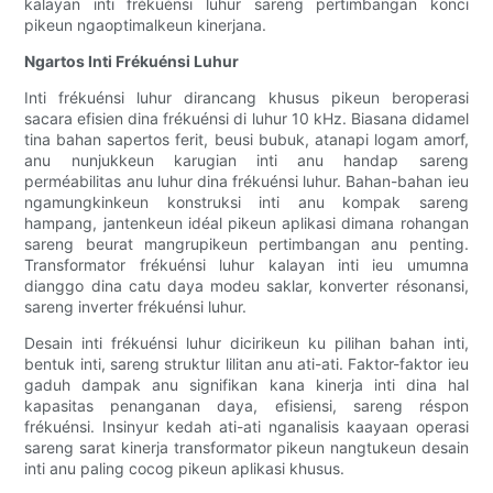
kalayan inti frékuénsi luhur sareng pertimbangan konci
pikeun ngaoptimalkeun kinerjana.
Ngartos Inti Frékuénsi Luhur
Inti frékuénsi luhur dirancang khusus pikeun beroperasi
sacara efisien dina frékuénsi di luhur 10 kHz. Biasana didamel
tina bahan sapertos ferit, beusi bubuk, atanapi logam amorf,
anu nunjukkeun karugian inti anu handap sareng
perméabilitas anu luhur dina frékuénsi luhur. Bahan-bahan ieu
ngamungkinkeun konstruksi inti anu kompak sareng
hampang, jantenkeun idéal pikeun aplikasi dimana rohangan
sareng beurat mangrupikeun pertimbangan anu penting.
Transformator frékuénsi luhur kalayan inti ieu umumna
dianggo dina catu daya modeu saklar, konverter résonansi,
sareng inverter frékuénsi luhur.
Desain inti frékuénsi luhur dicirikeun ku pilihan bahan inti,
bentuk inti, sareng struktur lilitan anu ati-ati. Faktor-faktor ieu
gaduh dampak anu signifikan kana kinerja inti dina hal
kapasitas penanganan daya, efisiensi, sareng réspon
frékuénsi. Insinyur kedah ati-ati nganalisis kaayaan operasi
sareng sarat kinerja transformator pikeun nangtukeun desain
inti anu paling cocog pikeun aplikasi khusus.