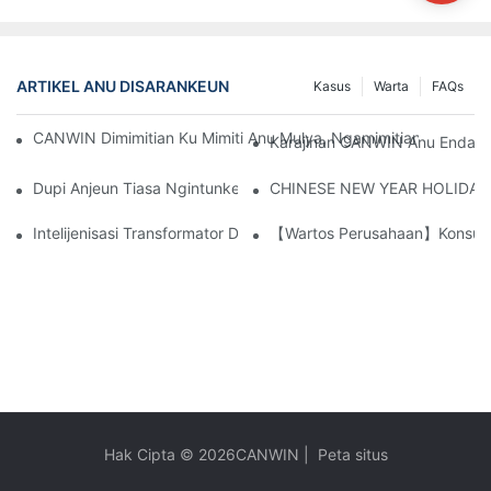
ARTIKEL ANU DISARANKEUN
Kasus
Warta
FAQs
CANWIN Dimimitian Ku Mimiti Anu Mulya, Ngamimitian Lalampa
Karajinan CANWIN Anu Endah P
Dupi Anjeun Tiasa Ngintunkeun Staf Anjeun Pikeun Masang Ala
CHINESE NEW YEAR HOLIDAY
Intelijenisasi Transformator Dina Operasi Pembangkit Listrik
【Wartos Perusahaan】Konsumén 
Hak Cipta © 2026
CANWIN
|
Peta situs