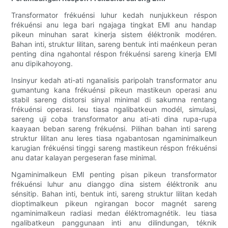
Transformator frékuénsi luhur kedah nunjukkeun réspon
frékuénsi anu lega bari ngajaga tingkat EMI anu handap
pikeun minuhan sarat kinerja sistem éléktronik modéren.
Bahan inti, struktur lilitan, sareng bentuk inti maénkeun peran
penting dina ngahontal réspon frékuénsi sareng kinerja EMI
anu dipikahoyong.
Insinyur kedah ati-ati nganalisis paripolah transformator anu
gumantung kana frékuénsi pikeun mastikeun operasi anu
stabil sareng distorsi sinyal minimal di sakumna rentang
frékuénsi operasi. Ieu tiasa ngalibatkeun modél, simulasi,
sareng uji coba transformator anu ati-ati dina rupa-rupa
kaayaan beban sareng frékuénsi. Pilihan bahan inti sareng
struktur lilitan anu leres tiasa ngabantosan ngaminimalkeun
karugian frékuénsi tinggi sareng mastikeun réspon frékuénsi
anu datar kalayan pergeseran fase minimal.
Ngaminimalkeun EMI penting pisan pikeun transformator
frékuénsi luhur anu dianggo dina sistem éléktronik anu
sénsitip. Bahan inti, bentuk inti, sareng struktur lilitan kedah
dioptimalkeun pikeun ngirangan bocor magnét sareng
ngaminimalkeun radiasi medan éléktromagnétik. Ieu tiasa
ngalibatkeun panggunaan inti anu dilindungan, téknik