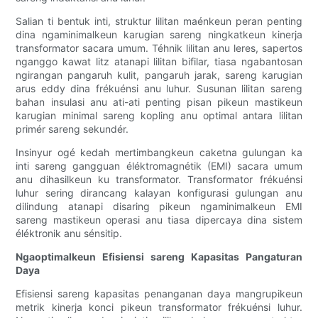
Salian ti bentuk inti, struktur lilitan maénkeun peran penting
dina ngaminimalkeun karugian sareng ningkatkeun kinerja
transformator sacara umum. Téhnik lilitan anu leres, sapertos
nganggo kawat litz atanapi lilitan bifilar, tiasa ngabantosan
ngirangan pangaruh kulit, pangaruh jarak, sareng karugian
arus eddy dina frékuénsi anu luhur. Susunan lilitan sareng
bahan insulasi anu ati-ati penting pisan pikeun mastikeun
karugian minimal sareng kopling anu optimal antara lilitan
primér sareng sekundér.
Insinyur ogé kedah mertimbangkeun caketna gulungan ka
inti sareng gangguan éléktromagnétik (EMI) sacara umum
anu dihasilkeun ku transformator. Transformator frékuénsi
luhur sering dirancang kalayan konfigurasi gulungan anu
dilindung atanapi disaring pikeun ngaminimalkeun EMI
sareng mastikeun operasi anu tiasa dipercaya dina sistem
éléktronik anu sénsitip.
Ngaoptimalkeun Efisiensi sareng Kapasitas Pangaturan
Daya
Efisiensi sareng kapasitas penanganan daya mangrupikeun
metrik kinerja konci pikeun transformator frékuénsi luhur.