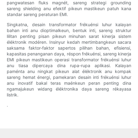
pangwatesan fluks magnét, sareng strategi grounding
sareng shielding anu efektif pikeun mastikeun patuh kana
standar sareng peraturan EMI.
Singkatna, desain transformator frékuénsi luhur kalayan
bahan inti anu dioptimalkeun, bentuk inti, sareng struktur
lilitan penting pisan pikeun minuhan sarat kinerja sistem
éléktronik modéren. Insinyur kedah mertimbangkeun sacara
saksama faktor-faktor sapertos pilihan bahan, efisiensi,
kapasitas penanganan daya, réspon frékuénsi, sareng kinerja
EMI pikeun mastikeun operasi transformator frékuénsi luhur
anu tiasa dipercaya dina rupa-rupa aplikasi. Kalayan
paménta anu ningkat pikeun alat éléktronik anu kompak
sareng hemat énergi, pamekaran desain inti frékuénsi luhur
anu inovatif bakal teras maénkeun peran penting dina
ngamajukeun widang éléktronika daya sareng rékayasa
listrik.
.