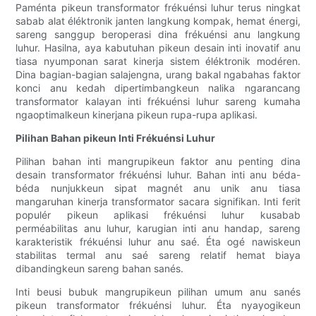
Paménta pikeun transformator frékuénsi luhur terus ningkat
sabab alat éléktronik janten langkung kompak, hemat énergi,
sareng sanggup beroperasi dina frékuénsi anu langkung
luhur. Hasilna, aya kabutuhan pikeun desain inti inovatif anu
tiasa nyumponan sarat kinerja sistem éléktronik modéren.
Dina bagian-bagian salajengna, urang bakal ngabahas faktor
konci anu kedah dipertimbangkeun nalika ngarancang
transformator kalayan inti frékuénsi luhur sareng kumaha
ngaoptimalkeun kinerjana pikeun rupa-rupa aplikasi.
Pilihan Bahan pikeun Inti Frékuénsi Luhur
Pilihan bahan inti mangrupikeun faktor anu penting dina
desain transformator frékuénsi luhur. Bahan inti anu béda-
béda nunjukkeun sipat magnét anu unik anu tiasa
mangaruhan kinerja transformator sacara signifikan. Inti ferit
populér pikeun aplikasi frékuénsi luhur kusabab
perméabilitas anu luhur, karugian inti anu handap, sareng
karakteristik frékuénsi luhur anu saé. Éta ogé nawiskeun
stabilitas termal anu saé sareng relatif hemat biaya
dibandingkeun sareng bahan sanés.
Inti beusi bubuk mangrupikeun pilihan umum anu sanés
pikeun transformator frékuénsi luhur. Éta nyayogikeun