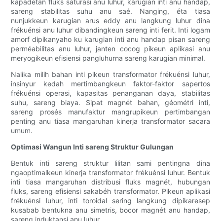
kapadetan fluks saturasi anu luhur, karugian inti anu handap,
sareng stabilitas suhu anu saé. Nanging, éta tiasa
nunjukkeun karugian arus eddy anu langkung luhur dina
frékuénsi anu luhur dibandingkeun sareng inti ferit. Inti logam
amorf dipikanyaho ku karugian inti anu handap pisan sareng
perméabilitas anu luhur, janten cocog pikeun aplikasi anu
meryogikeun efisiensi pangluhurna sareng karugian minimal.
Nalika milih bahan inti pikeun transformator frékuénsi luhur,
insinyur kedah mertimbangkeun faktor-faktor sapertos
frékuénsi operasi, kapasitas penanganan daya, stabilitas
suhu, sareng biaya. Sipat magnét bahan, géométri inti,
sareng prosés manufaktur mangrupikeun pertimbangan
penting anu tiasa mangaruhan kinerja transformator sacara
umum.
Optimasi Wangun Inti sareng Struktur Gulungan
Bentuk inti sareng struktur lilitan sami pentingna dina
ngaoptimalkeun kinerja transformator frékuénsi luhur. Bentuk
inti tiasa mangaruhan distribusi fluks magnét, hubungan
fluks, sareng efisiensi sakabéh transformator. Pikeun aplikasi
frékuénsi luhur, inti toroidal sering langkung dipikaresep
kusabab bentukna anu simetris, bocor magnét anu handap,
sareng induktansi anu luhur.