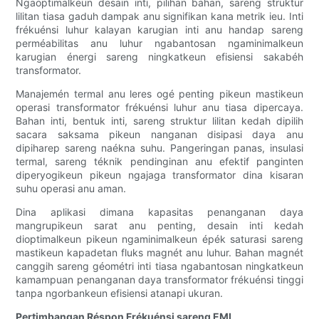
Ngaoptimalkeun desain inti, pilihan bahan, sareng struktur
lilitan tiasa gaduh dampak anu signifikan kana metrik ieu. Inti
frékuénsi luhur kalayan karugian inti anu handap sareng
perméabilitas anu luhur ngabantosan ngaminimalkeun
karugian énergi sareng ningkatkeun efisiensi sakabéh
transformator.
Manajemén termal anu leres ogé penting pikeun mastikeun
operasi transformator frékuénsi luhur anu tiasa dipercaya.
Bahan inti, bentuk inti, sareng struktur lilitan kedah dipilih
sacara saksama pikeun nanganan disipasi daya anu
dipiharep sareng naékna suhu. Pangeringan panas, insulasi
termal, sareng téknik pendinginan anu efektif panginten
diperyogikeun pikeun ngajaga transformator dina kisaran
suhu operasi anu aman.
Dina aplikasi dimana kapasitas penanganan daya
mangrupikeun sarat anu penting, desain inti kedah
dioptimalkeun pikeun ngaminimalkeun épék saturasi sareng
mastikeun kapadetan fluks magnét anu luhur. Bahan magnét
canggih sareng géométri inti tiasa ngabantosan ningkatkeun
kamampuan penanganan daya transformator frékuénsi tinggi
tanpa ngorbankeun efisiensi atanapi ukuran.
Pertimbangan Réspon Frékuénsi sareng EMI