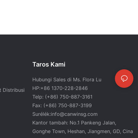
Taros Kami
Hubungi Sales di Ms. Flora Lu
HP:+86 1370-228-2846
 Distribusi
Telp: (+86) 750-887-3161
Fax: (+86) 750-887-3199
Surélék:
info@canwinsg.com
Kantor tambah: No.1 Pankeng Jalan,
Gonghe Town, Heshan,
Jiangmen, GD, Cina