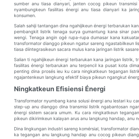
sumber anu tiasa dianyari, janten cocog pikeun transmisi
nyambungkeun fasilitas énergi anu tiasa dianyari ka jari
konsumen.
Salah sahiji tantangan dina ngahijikeun énergi terbarukan kana
pembangkit listrik tenaga surya gumantung kana sinar pan
wengi. Tenaga angin ogé rupa-rupa dumasar kana kakuatan 
transformator dianggo pikeun ngatur sareng ngastabilkeun lis
tiasa diintegrasikeun sacara mulus kana jaringan listrik sasa
Salian ti ngahijikeun énergi terbarukan kana jaringan listrik, 
fasilitas énergi terbarukan anu terpencil ka pusat kota di
penting dina prosés ieu ku cara ningkatkeun tegangan listrik
ngajantenkeun langkung efektif biaya pikeun ngangkut énergi
Ningkatkeun Efisiensi Énergi
Transformator nyumbang kana solusi énergi anu lestari ku cara
step-up anu dianggo dina transmisi listrik ngabantosan ng
énergi sistem sacara umum. Ku cara ningkatkeun tegangan 
pikeun dikirimkeun kalayan arus anu langkung handap, anu n
Dina lingkungan industri sareng komérsial, transformator diang
ka tegangan anu langkung handap anu cocog pikeun dianggo