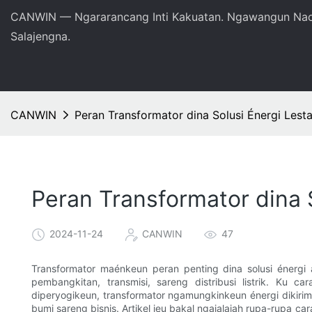
CANWIN — Ngararancang Inti Kakuatan. Ngawangun Nao
Salajengna.
CANWIN
Peran Transformator dina Solusi Énergi Lesta
Peran Transformator dina S
2024-11-24
CANWIN
47
Transformator maénkeun peran penting dina solusi énergi 
pembangkitan, transmisi, sareng distribusi listrik. Ku
diperyogikeun, transformator ngamungkinkeun énergi dikirim
bumi sareng bisnis. Artikel ieu bakal ngajalajah rupa-rupa ca