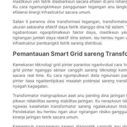
mastikeun yén listrik disebarkeun sacara efisien di jero ro
Ku cara ngamungkinkeun panggunaan tegangan anu langkun
efisiensi énergi infrastruktur sacara umum.
Salian ti peranna dina transformasi tegangan, transformat
ukuran sabaraha efektif daya listrik dianggo dina hiji siste
ngabantosan ngaoptimalkeun faktor daya, mastikeun yén 
ngirangan jumlah daya réaktif dina sistem. Ieu henteu ngan u
infrastruktur pembangkit listrik sareng distribusi.
Pemantauan Smart Grid sareng Transf
Kamekaran téknologi grid pinter parantos ngarévolusi cara tra
grid pinter nganggo sénsor canggih sareng téknologi kom
sacara real time. Ku cara ngumpulkeun data ngeunaan par
pinter tiasa ngaidentipikasi masalah poténsial sareng tra
nyegah kagagalan.
Transformator mangrupikeun aset anu penting dina jaringan li
pikeun reliabilitas sareng stabilitas jaringan. Ku nerapkeun té
ngawas kasehatan transformator sareng ngalakukeun tin
Pendekatan ieu henteu ngan ukur ngirangan résiko ganggu
kinerja jaringan listrik sacara umum.
Kamampuh pangawasan sareng diagnostik canggih anu dia