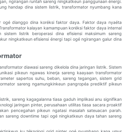
hangan, ngirangan runtah sareng ningkatkeun panggunaan énergi.
g handap dina sistem listrik, transformator nyumbang kana
or ogé dianggo dina koréksi faktor daya. Faktor daya nyaéta
m. Transformator kalayan kamampuan koréksi faktor daya internal
sistem listrik beroperasi dina efisiensi maksimum sareng
kur ningkatkeun efisiensi énergi tapi ogé ngirangan galur dina
ormator
nsformator diawasi sareng dikelola dina jaringan listrik. Sistem
unikasi pikeun ngawas kinerja sareng kaayaan transformator
ameter sapertos suhu, beban, sareng tegangan, sistem grid
nsformator sareng ngamungkinkeun pangropéa prediktif pikeun
strik, sareng kagagalanna tiasa gaduh implikasi anu signifikan
knologi jaringan pinter, perusahaan utilitas tiasa sacara proaktif
dakan pencegahan pikeun ngatasi masalah sateuacan parah.
an sareng downtime tapi ogé ningkatkeun daya tahan sareng
ktipkeun ku téknologi grid pinter ogé nyumbang kana umur