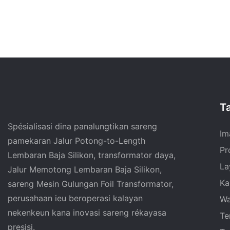
T
Spésialisasi dina panalungtikan sareng
Im
pamekaran Jalur Potong-to-Length
Pr
Lembaran Baja Silikon, transformator daya,
La
Jalur Memotong Lembaran Baja Silikon,
Ka
sareng Mesin Gulungan Foil Transformator,
perusahaan ieu beroperasi kalayan
Wa
nekenkeun kana inovasi sareng rékayasa
Te
presisi.