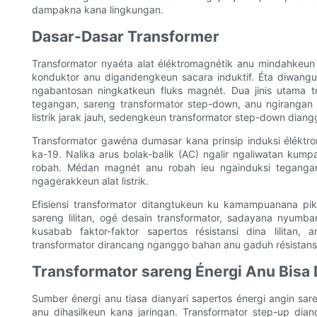
dampakna kana lingkungan.
Dasar-Dasar Transformer
Transformator nyaéta alat éléktromagnétik anu mindahkeun éne
konduktor anu digandengkeun sacara induktif. Éta diwangu
ngabantosan ningkatkeun fluks magnét. Dua jinis utama t
tegangan, sareng transformator step-down, anu ngirangan
listrik jarak jauh, sedengkeun transformator step-down dian
Transformator gawéna dumasar kana prinsip induksi éléktr
ka-19. Nalika arus bolak-balik (AC) ngalir ngaliwatan kum
robah. Médan magnét anu robah ieu ngainduksi tegangan
ngagerakkeun alat listrik.
Efisiensi transformator ditangtukeun ku kamampuanana pik
sareng lilitan, ogé desain transformator, sadayana nyumba
kusabab faktor-faktor sapertos résistansi dina lilitan, 
transformator dirancang nganggo bahan anu gaduh résistansi
Transformator sareng Énergi Anu Bisa 
Sumber énergi anu tiasa dianyari sapertos énergi angin sare
anu dihasilkeun kana jaringan. Transformator step-up dian