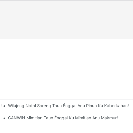
Wilujeng Natal Sareng Taun Énggal Anu Pinuh Ku Kaberkahan!
ur Motong Horisontal Susun Otomatis Dikirimkeun Kalayan Suksés
N
CANWIN Mimitian Taun Énggal Ku Mimitian Anu Makmur!