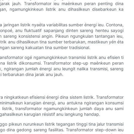
 jarak jauh. Transformator ieu maénkeun peran penting dina
ngan, ngamungkinkeun listrik anu dihasilkeun disebarkeun ka
 jaringan listrik nyaéta variabilitas sumber énergi ieu. Contona,
onpoé, anu fluktuatif sapanjang dinten sareng henteu sayogi
sareng konsistensi angin. Pikeun ngungkulan tantangan ieu,
trik anu dihasilkeun tina sumber terbarukan, mastikeun yén éta
rengan sareng kakuatan tina sumber tradisional.
transformator ogé ngamungkinkeun transmisi listrik anu efisien ti
mana listrik dikonsumsi. Transformator step-up maénkeun peran
, ngirangan jumlah énergi anu leungit nalika transmisi, sareng
 terbarukan dina jarak anu jauh.
 ningkatkeun efisiensi énergi dina sistem listrik. Transformator
aminimalkeun karugian énergi, anu antukna ngirangan konsumsi
listrik, transformator ngamungkinkeun jumlah daya anu sami
gahasilkeun karugian résistif anu langkung handap.
go pikeun nurunkeun listrik tegangan tinggi tina jalur transmisi
 dina gedong sareng fasilitas. Transformator step-down ieu