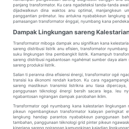
panjang transformator. Ku cara ngadeteksi tanda-tanda awal
dijadwalkeun dina waktos anu optimal, manjangkeun um
panggantian prématur. Ieu antukna nyababkeun langkung 
pamasangan transformator énggal, nyumbang kana pendekatan a
Dampak Lingkungan sareng Kalestaria
Transformator miboga dampak anu signifikan kana kelestaria
sareng distribusi listrik anu efisien, transformator nyumb
suku lingkungan tina pembangkit listrik. Kamampuh transfor
sareng distribusi ngabantosan ngahémat sumber daya alam
sareng produksi listrik.
Salian ti peranna dina efisiensi énergi, transformator ogé n
transisi ka ékonomi rendah karbon. Ku cara ngagampangkeu
sareng mastikeun transmisi listrikna anu tiasa dipercay
panggunaan téknologi énergi bersih sacara lega. Ieu
ngabantosan ngirangan dampak parobahan iklim.
Transformator ogé nyumbang kana kalestarian lingkungan 
pikeun ngembangkeun transformator kalayan peringkat e
langkung handap parantos nyababkeun panggunaan bahan
tambahan, panggunaan téknologi grid pinter pikeun ngawas
kinerjana sareng ngirangan kamungkinan kajadian lingkungan