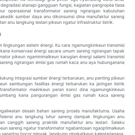
 degradasi atanapi gangguan fungsi, kagiatan pangropéa tiasa
ur operasional transformator sareng ngirangan kabutuhan
sakedik sumber daya anu dikonsumsi dina manufaktur sareng
nu langkung lestari pikeun ngatur infrastruktur listrik.
n
n lingkungan sistem énergi. Ku cara ngamungkinkeun transmisi
ang kana konservasi énergi sacara umum sareng ngirangan tapak
mator pikeun ngaminimalkeun karugian énergi salami transmisi
 sareng ngirangan émisi gas rumah kaca anu aya hubunganana
gadukung integrasi sumber énergi terbarukan, anu penting pikeun
n sambungan fasilitas énergi terbarukan ka jaringan listrik
a, transformator maénkeun peran konci dina ngamungkinkeun
 nyumbang kana pangurangan émisi gas rumah kaca sareng
ngaliwatan desain bahan sareng prosés manufakturna. Usaha
fisiensi anu langkung luhur sareng dampak lingkungan anu
 canggih sareng prakték manufaktur anu lestari. Salaku
keun sareng ngatur transformator ngabantosan ngaoptimalkeun
 sapertos bocor minyak, langkung ningkatkeun kalestarianana.