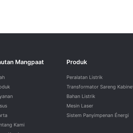
autan Mangpaat
Produk
ah
Peralatan Listrik
oduk
Transformator Sareng Kabinet
yanan
Bahan Listrik
sus
Mesin Laser
rta
Sistem Panyimpenan Énergi
ntang Kami