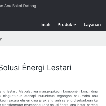
n Anu Bakal Datang
Imah
Produk
Layanan
ri
olusi Énergi Lestari
anu lestari. Alat-alat ieu mangrupikeun komponén konci dina
 cara ningkatkeun atanapi nurunkeun tegangan sakumaha anu
keun sacara efisien dina jarak anu jauh sareng disebarkeun ka
ra transformator nyumbang kana solusi énergi anu lestari sareng