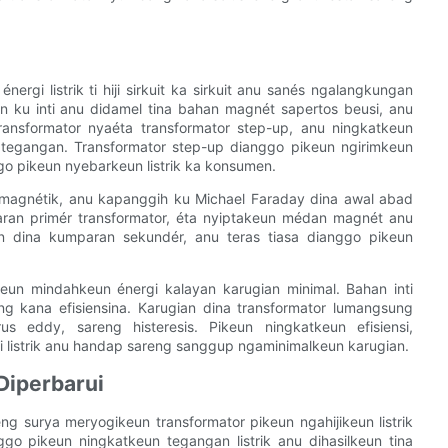
rgi listrik ti hiji sirkuit ka sirkuit anu sanés ngalangkungan
n ku inti anu didamel tina bahan magnét sapertos beusi, anu
ransformator nyaéta transformator step-up, anu ningkatkeun
 tegangan. Transformator step-up dianggo pikeun ngirimkeun
ggo pikeun nyebarkeun listrik ka konsumen.
omagnétik, anu kapanggih ku Michael Faraday dina awal abad
paran primér transformator, éta nyiptakeun médan magnét anu
 dina kumparan sekundér, anu teras tiasa dianggo pikeun
eun mindahkeun énergi kalayan karugian minimal. Bahan inti
ng kana efisiensina. Karugian dina transformator lumangsung
arus eddy, sareng histeresis. Pikeun ningkatkeun efisiensi,
 listrik anu handap sareng sanggup ngaminimalkeun karugian.
Diperbarui
ng surya meryogikeun transformator pikeun ngahijikeun listrik
ggo pikeun ningkatkeun tegangan listrik anu dihasilkeun tina