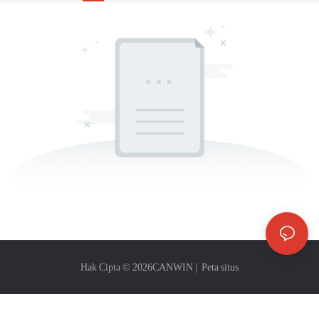
Hak Cipta © 2026
CANWIN
|
Peta situs