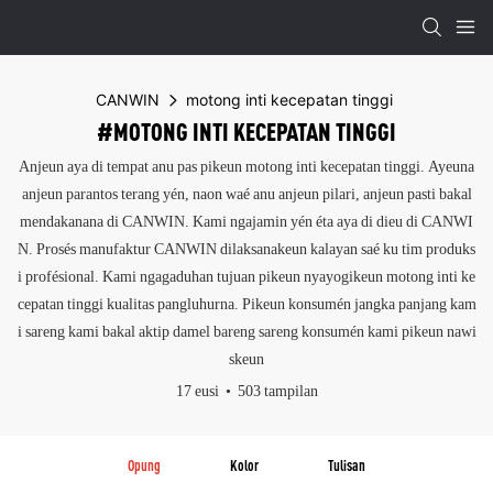
CANWIN
motong inti kecepatan tinggi
#MOTONG INTI KECEPATAN TINGGI
Anjeun aya di tempat anu pas pikeun motong inti kecepatan tinggi. Ayeuna
anjeun parantos terang yén, naon waé anu anjeun pilari, anjeun pasti bakal
mendakanana di CANWIN. Kami ngajamin yén éta aya di dieu di CANWI
N. Prosés manufaktur CANWIN dilaksanakeun kalayan saé ku tim produks
i profésional. Kami ngagaduhan tujuan pikeun nyayogikeun motong inti ke
cepatan tinggi kualitas pangluhurna. Pikeun konsumén jangka panjang kam
i sareng kami bakal aktip damel bareng sareng konsumén kami pikeun nawi
skeun
17 eusi
503 tampilan
Opung
Kolor
Tulisan