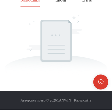
Відеоролики
Шорти
Стаття
Авторське право © 2026
CANWIN
|
Карта сайту