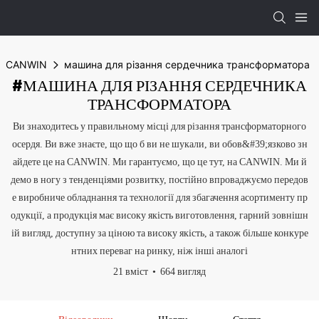
CANWIN
машина для різання сердечника трансформатора
#МАШИНА ДЛЯ РІЗАННЯ СЕРДЕЧНИКА
ТРАНСФОРМАТОРА
Ви знаходитесь у правильному місці для різання трансформаторного
осердя. Ви вже знаєте, що що б ви не шукали, ви обов&#39;язково зн
айдете це на CANWIN. Ми гарантуємо, що це тут, на CANWIN. Ми й
демо в ногу з тенденціями розвитку, постійно впроваджуємо передов
е виробниче обладнання та технології для збагачення асортименту пр
одукції, а продукція має високу якість виготовлення, гарний зовнішн
ій вигляд, доступну за ціною та високу якість, а також більше конкуре
нтних переваг на ринку, ніж інші аналогі
21 вміст
664 вигляд