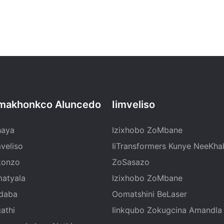
makhonkco Aluncedo
Iimveliso
haya
Izixhobo ZoMbane
mveliso
IiTransformers Kunye NeeKhab
konzo
ZoSasazo
atyala
Izixhobo ZoMbane
ndaba
Oomatshini BeLaser
athi
Iinkqubo Zokugcina Amandla