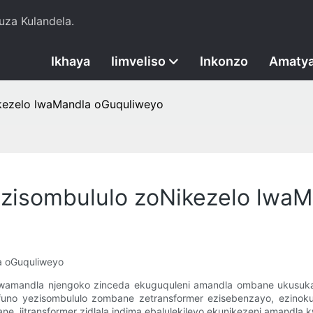
za Kulandela.
Ikhaya
Iimveliso
Inkonzo
Amatya
ikezelo lwaMandla oGuquliweyo
Izisombululo zoNikezelo lwa
a oGuquliweyo
elo lwamandla njengoko zinceda ekuguquleni amandla ombane ukus
imfuno yezisombululo zombane zetransformer ezisebenzayo, ezinoku
, iitransformer zidlala indima ebalulekileyo ekunikezeni amandla k