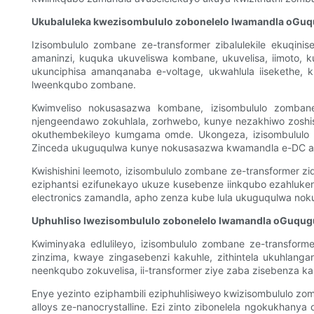
Ukubaluleka kwezisombululo zobonelelo lwamandla oGu
Izisombululo zombane ze-transformer zibalulekile ekuqin
amaninzi, kuquka ukuveliswa kombane, ukuvelisa, iimoto
ukunciphisa amanqanaba e-voltage, ukwahlula iisekethe,
lweenkqubo zombane.
Kwimveliso nokusasazwa kombane, izisombululo zombane 
njengeendawo zokuhlala, zorhwebo, kunye nezakhiwo zoshi
okuthembekileyo kumgama omde. Ukongeza, izisombululo zo
Zinceda ukuguqulwa kunye nokusasazwa kwamandla e-DC agu
Kwishishini leemoto, izisombululo zombane ze-transformer zi
eziphantsi ezifunekayo ukuze kusebenze iinkqubo ezahlukene
electronics zamandla, apho zenza kube lula ukuguqulwa nok
Uphuhliso lwezisombululo zobonelelo lwamandla oGuqu
Kwiminyaka edlulileyo, izisombululo zombane ze-transform
zinzima, kwaye zingasebenzi kakuhle, zithintela ukuhlanga
neenkqubo zokuvelisa, ii-transformer ziye zaba zisebenza k
Enye yezinto eziphambili eziphuhlisiweyo kwizisombululo zo
alloys ze-nanocrystalline. Ezi zinto zibonelela ngokukhany