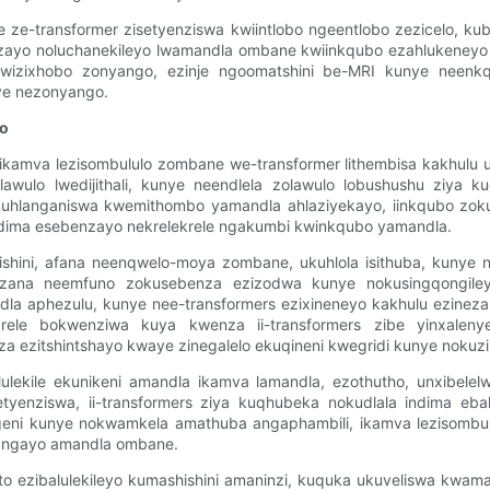
ne ze-transformer zisetyenziswa kwiintlobo ngeentlobo zezicelo,
ayo noluchanekileyo lwamandla ombane kwiinkqubo ezahlukeneyo z
wa kwizixhobo zonyango, ezinje ngoomatshini be-MRI kunye neen
ye nezonyango.
ko
mva lezisombululo zombane we-transformer lithembisa kakhulu up
awulo lwedijithali, kunye neendlela zolawulo lobushushu ziya
kuhlanganiswa kwemithombo yamandla ahlaziyekayo, iinkqubo zok
ndima esebenzayo nekrelekrele ngakumbi kwinkqubo yamandla.
shini, afana neenqwelo-moya zombane, ukuhlola isithuba, kunye
bezana neemfuno zokusebenza ezizodwa kunye nokusingqongile
mandla aphezulu, kunye nee-transformers ezixineneyo kakhulu ezin
krele bokwenziwa kuya kwenza ii-transformers zibe yinxaleny
ezitshintshayo kwaye zinegalelo ekuqineni kwegridi kunye nokuzi
ulekile ekunikeni amandla ikamva lamandla, ezothutho, unxibele
enziswa, ii-transformers ziya kuqhubeka nokudlala indima ebal
ingeni kunye nokwamkela amathuba angaphambili, ikamva lezisomb
la ngayo amandla ombane.
 ezibalulekileyo kumashishini amaninzi, kuquka ukuveliswa kwamand