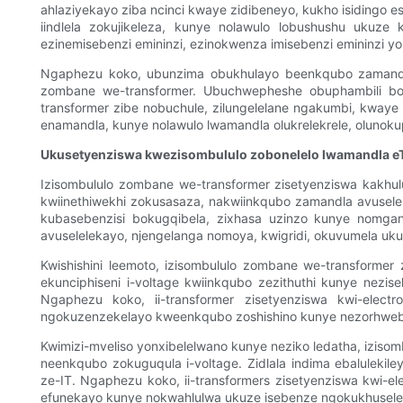
ahlaziyekayo ziba ncinci kwaye zidibeneyo, kukho isidingo e
iindlela zokujikeleza, kunye nolawulo lobushushu ukuz
ezinemisebenzi emininzi, ezinokwenza imisebenzi emininzi y
Ngaphezu koko, ubunzima obukhulayo beenkqubo zamandla
zombane we-transformer. Ubuchwepheshe obuphambili bola
transformer zibe nobuchule, zilungelelane ngakumbi, kwa
enamandla, kunye nolawulo lwamandla olukrelekrele, olun
Ukusetyenziswa kwezisombululo zobonelelo lwamandla e
Izisombululo zombane we-transformer zisetyenziswa kakhul
kwiinethiwekhi zokusasaza, nakwiinkqubo zamandla avusele
kubasebenzisi bokugqibela, zixhasa uzinzo kunye nomgan
avuselelekayo, njengelanga nomoya, kwigridi, okuvumela 
Kwishishini leemoto, izisombululo zombane we-transformer 
ekunciphiseni i-voltage kwiinkqubo zezithuthi kunye ne
Ngaphezu koko, ii-transformer zisetyenziswa kwi-elect
ngokuzenzekelayo kweenkqubo zoshishino kunye nezorhwe
Kwimizi-mveliso yonxibelelwano kunye neziko ledatha, izis
neenkqubo zokuguqula i-voltage. Zidlala indima ebalulekil
ze-IT. Ngaphezu koko, ii-transformers zisetyenziswa kwi-e
efunekayo kunye nokwahlulwa ukuze isebenze ngokukhuselek