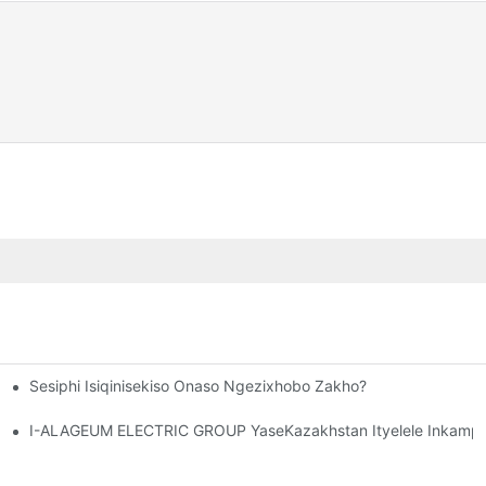
Sesiphi Isiqinisekiso Onaso Ngezixhobo Zakho?
Ngamazwe, Nto Leyo Evula Ithuba Lentsebenziswano
 Semveliso SeCANWIN Kwaye Bathenge Izixhobo
I-ALAGEUM ELECTRIC GROUP YaseKazakhstan Ityelele Inkampa