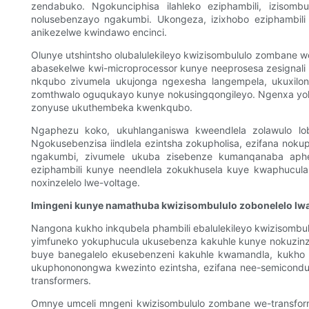
zendabuko. Ngokunciphisa ilahleko eziphambili, izisom
nolusebenzayo ngakumbi. Ukongeza, izixhobo eziphambil
anikezelwe kwindawo encinci.
Olunye utshintsho olubalulekileyo kwizisombululo zombane we
abasekelwe kwi-microprocessor kunye neeprosesa zesignali z
nkqubo zivumela ukujonga ngexesha langempela, ukuxilon
zomthwalo oguqukayo kunye nokusingqongileyo. Ngenxa yoko
zonyuse ukuthembeka kwenkqubo.
Ngaphezu koko, ukuhlanganiswa kweendlela zolawulo lo
Ngokusebenzisa iindlela ezintsha zokupholisa, ezifana noku
ngakumbi, zivumele ukuba zisebenze kumanqanaba aph
eziphambili kunye neendlela zokukhusela kuye kwaphucu
noxinzelelo lwe-voltage.
Imingeni kunye namathuba kwizisombululo zobonelelo lw
Nangona kukho inkqubela phambili ebalulekileyo kwizisomb
yimfuneko yokuphucula ukusebenza kakuhle kunye nokuzinza
buye banegalelo ekusebenzeni kakuhle kwamandla, kukho u
ukuphononongwa kwezinto ezintsha, ezifana nee-semicondu
transformers.
Omnye umceli mngeni kwizisombululo zombane we-transforme