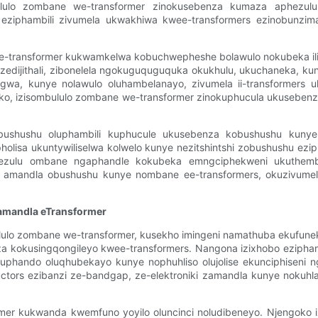
bululo zombane we-transformer zinokusebenza kumaza aphezulu, 
i eziphambili zivumela ukwakhiwa kwee-transformers ezinobunzi
-transformer kukwamkelwa kobuchwepheshe bolawulo nokubeka iliso be
edijithali, zibonelela ngokuguquguquka okukhulu, ukuchaneka, kuny
gwa, kunye nolawulo oluhambelanayo, zivumela ii-transformers
, izisombululo zombane we-transformer zinokuphucula ukusebenza 
bushushu oluphambili kuphucule ukusebenza kobushushu kuny
pholisa ukuntywiliselwa kolwelo kunye nezitshintshi zobushushu ezi
ezulu ombane ngaphandle kokubeka emngciphekweni ukuthemb
la amandla obushushu kunye nombane ee-transformers, okuzivume
amandla eTransformer
ululo zombane we-transformer, kusekho imingeni namathuba ekufun
 kokusingqongileyo kwee-transformers. Nangona izixhobo eziphambi
phando oluqhubekayo kunye nophuhliso olujolise ekunciphiseni 
ctors ezibanzi ze-bandgap, ze-elektroniki zamandla kunye nokuh
r kukwanda kwemfuno yoyilo oluncinci noludibeneyo. Njengoko izi