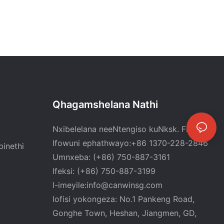
Qhagamshelana Nathi
Nxibelelana neeNtengiso kuNksk. Flora Lu
Ifowuni ephathwayo:+86 1370-228-2846
inethi
Umnxeba: (+86) 750-887-3161
Ifeksi: (+86) 750-887-3199
I-imeyile:
info@canwinsg.com
Iofisi yokongeza: No.1 Pankeng Road,
Gonghe Town, Heshan,
Jiangmen, GD,