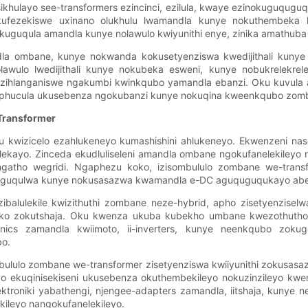
sikhulayo see-transformers ezincinci, ezilula, kwaye ezinokuguqug
e kufezekiswe uxinano olukhulu lwamandla kunye nokuthembeka k
okuguqula amandla kunye nolawulo kwiyunithi enye, zinika amathub
 ombane, kunye nokwanda kokusetyenziswa kwedijithali kunye n
wulo lwedijithali kunye nokubeka esweni, kunye nobukrelekrel
ye zihlanganiswe ngakumbi kwinkqubo yamandla ebanzi. Oku kuvula
okuphucula ukusebenza ngokubanzi kunye nokuqina kweenkqubo zom
Transformer
u kwizicelo ezahlukeneyo kumashishini ahlukeneyo. Ekwenzeni nas
lekayo. Zinceda ekudluliseleni amandla ombane ngokufanelekileyo 
gatho wegridi. Ngaphezu koko, izisombululo zombane we-transf
ukuguqulwa kunye nokusasazwa kwamandla e-DC aguquguqukayo abe
zibalulekile kwizithuthi zombane neze-hybrid, apho zisetyenzise
ziseko zokutshaja. Oku kwenza ukuba kubekho umbane kwezothuth
ronics zamandla kwiimoto, ii-inverters, kunye neenkqubo zo
bo.
ombululo zombane we-transformer zisetyenziswa kwiiyunithi zokusas
eyo ekuqinisekiseni ukusebenza okuthembekileyo nokuzinzileyo kw
lektroniki yabathengi, njengee-adapters zamandla, iitshaja, kunye
ileyo nangokufanelekileyo.