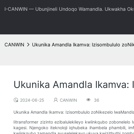
I-CANWIN — Ubunjineli Undoqo Wamandla. Ukwakha Oku
CANWIN
Ukunika Amandla Ikamva: Izisombululo zoN
Ukunika Amandla Ikamva: 
2024-06-25
CANWIN
36
Ukunika Amandla Ikamva: Izisombululo zoNikezelo lwaMandl
Iitransformer zizinto ezibalulekileyo kwiinkqubo zobonel
kagesi. Njengoko iteknoloji iqhubeka ihambela phambili, 
kwiinkqubo zamandla avuselelekayo ukuya kwizithuthi zombane