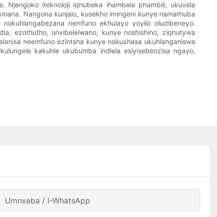
Njengoko iteknoloji iqhubeka ihambela phambili, ukuvela
inana. Nangona kunjalo, kusekho imingeni kunye namathuba
 nokuhlangabezana nemfuno ekhulayo yoyilo oludibeneyo.
dla, ezothutho, unxibelelwano, kunye noshishino, ziqhutywa
lanisa neemfuno ezintsha kunye nokuxhasa ukuhlanganiswa
ulungele kakuhle ukubumba indlela esiyisebenzisa ngayo,
Umnxeba / I-WhatsApp