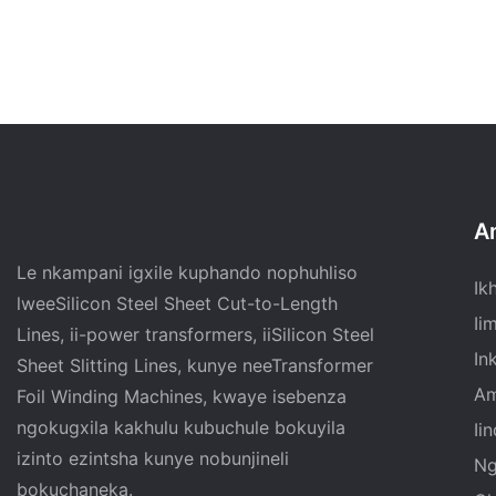
A
Le nkampani igxile kuphando nophuhliso
Ik
lweeSilicon Steel Sheet Cut-to-Length
Ii
Lines, ii-power transformers, iiSilicon Steel
In
Sheet Slitting Lines, kunye neeTransformer
Am
Foil Winding Machines, kwaye isebenza
ngokugxila kakhulu kubuchule bokuyila
Ii
izinto ezintsha kunye nobunjineli
Ng
bokuchaneka.