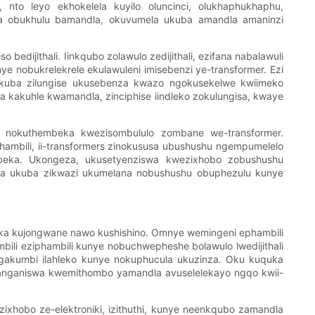
nto leyo ekhokelela kuyilo oluncinci, olukhaphukhaphu,
ma obukhulu bamandla, okuvumela ukuba amandla amaninzi
dijithali. Iinkqubo zolawulo zedijithali, ezifana nabalawuli
e nobukrelekrele ekulawuleni imisebenzi ye-transformer. Ezi
 ukuba zilungise ukusebenza kwazo ngokusekelwe kwiimeko
kakuhle kwamandla, zinciphise iindleko zokulungisa, kwaye
e nokuthembeka kwezisombululo zombane we-transformer.
phambili, ii-transformers zinokususa ubushushu ngempumelelo
eka. Ukongeza, ukusetyenziswa kwezixhobo zobushushu
la ukuba zikwazi ukumelana nobushushu obuphezulu kunye
eka kujongwane nawo kushishino. Omnye wemingeni ephambili
li eziphambili kunye nobuchwepheshe bolawulo lwedijithali
ngakumbi ilahleko kunye nokuphucula ukuzinza. Oku kuquka
langaniswa kwemithombo yamandla avuselelekayo ngqo kwii-
xhobo ze-elektroniki, izithuthi, kunye neenkqubo zamandla