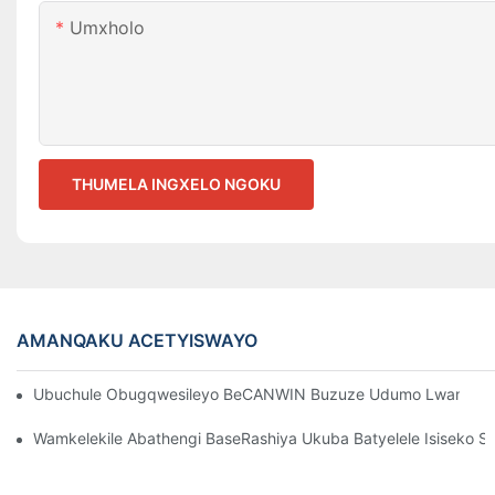
Umxholo
THUMELA INGXELO NGOKU
AMANQAKU ACETYISWAYO
Ubuchule Obugqwesileyo BeCANWIN Buzuze Udumo Lwamazwe 
Wamkelekile Abathengi BaseRashiya Ukuba Batyelele Isiseko