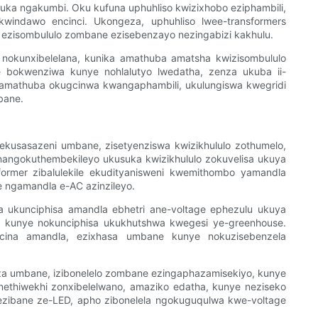
uquka ngakumbi. Oku kufuna uphuhliso kwizixhobo eziphambili,
windawo encinci. Ukongeza, uphuhliso lwee-transformers
a ezisombululo zombane ezisebenzayo nezingabizi kakhulu.
okunxibelelana, kunika amathuba amatsha kwizisombululo
e bokwenziwa kunye nohlalutyo lwedatha, zenza ukuba ii-
 amathuba okugcinwa kwangaphambili, ukulungiswa kwegridi
bane.
ekusasazeni umbane, zisetyenziswa kwizikhululo zothumelo,
nangokuthembekileyo ukusuka kwizikhululo zokuvelisa ukuya
ormer zibalulekile ekudityanisweni kwemithombo yamandla
 ngamandla e-AC azinzileyo.
lwa ukunciphisa amandla ebhetri ane-voltage ephezulu ukuya
o kunye nokunciphisa ukukhutshwa kwegesi ye-greenhouse.
kugcina amandla, ezixhasa umbane kunye nokuzisebenzela
aza umbane, izibonelelo zombane ezingaphazamisekiyo, kunye
enethiwekhi zonxibelelwano, amaziko edatha, kunye neziseko
 nezibane ze-LED, apho zibonelela ngokuguqulwa kwe-voltage