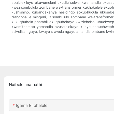
ebalulekileyo ekuvumeleni ukudluliselwa kwamandla okus
kwezisombululo zombane we-transformer kukhokelele ekuph
kushishino, kubandakanya nesidingo sokuphucula ukuseb
Nangona le mingeni, izisombululo zombane we-transformer z
kukuqhubela phambili okuqhubekayo kwizixhobo, ubuchwep
kwemithombo yamandla avuselelekayo kunye nobuchwephesh
esivelisa ngayo, kwaye silawula ngayo amandla ombane kwi
.
Nxibelelana nathi
Igama Eliphelele