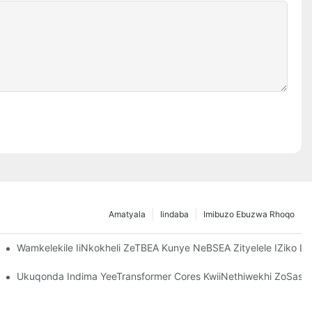
Amatyala
Iindaba
Imibuzo Ebuzwa Rhoqo
Wamkelekile IiNkokheli ZeTBEA Kunye NeBSEA Zityelele IZiko Le
ni Yethu-I-CANWIN.
Ukuqonda Indima YeeTransformer Cores KwiiNethiwekhi ZoSas