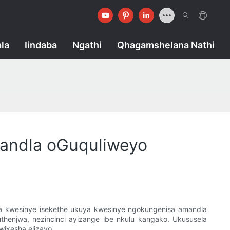
la
Iindaba
Ngathi
Qhagamshelana Nathi
Mandla oGuquliweyo
uka kwesinye isekethe ukuya kwesinye ngokungenisa amandla
thenjwa, nezincinci ayizange ibe nkulu kangako. Ukususela
wixesha elizayo.