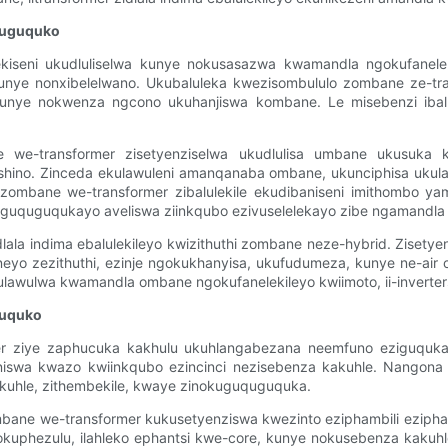
quguquko
isekiseni ukudluliselwa kunye nokusasazwa kwamandla ngokufanele
, kunye nonxibelelwano. Ukubaluleka kwezisombululo zombane ze-
 kunye nokwenza ngcono ukuhanjiswa kombane. Le misebenzi ibalu
we-transformer zisetyenziselwa ukudlulisa umbane ukusuka kw
shino. Zinceda ekulawuleni amanqanaba ombane, ukunciphisa ukul
mbane we-transformer zibalulekile ekudibaniseni imithombo yam
quguqukayo aveliswa ziinkqubo ezivuselelekayo zibe ngamandla e
dlala indima ebalulekileyo kwizithuthi zombane neze-hybrid. Zisety
yo zezithuthi, ezinje ngokukhanyisa, ukufudumeza, kunye ne-air con
ulawulwa kwamandla ombane ngokufanelekileyo kwiimoto, ii-invert
guquko
er ziye zaphucuka kakhulu ukuhlangabezana neemfuno eziguqukayo 
niswa kwazo kwiinkqubo ezincinci nezisebenza kakuhle. Nangona ku
akuhle, zithembekile, kwaye zinokuguquguquka.
mbane we-transformer kukusetyenziswa kwezinto eziphambili eziphamb
a okuphezulu, ilahleko ephantsi kwe-core, kunye nokusebenza kakuhl