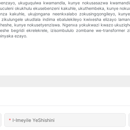
ebenzayo, ukuguqulwa kwamandla, kunye nokusasazwa kwamandla. 
uculeni okukhulu ekusebenzeni kakuhle, ukuthembeka, kunye nokux
enza kakuhle, ukujongana neenkxalabo zokusingqongileyo, kunye
ikulungele ukudlala indima ebalulekileyo kwixesha elizayo laman
heshe, kunye nokusetyenziswa. Ngenxa yokukwazi kwazo ukuziqhe
e begridi ekrelekrele, izisombululo zombane we-transformer zik
minyaka ezayo.
I-Imeyile YeShishini