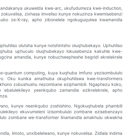
 kubandakanya ukuwelda kwe-arc, ukufudumeza kwe-induction,
okuvelisa, zixhasa imveliso kunye nokuzinza kwemisebenzi
kqubo ze-X-ray, apho zibonelela ngokuguqulwa kwamandla
huhliso olutsha kunye notshintsho oluqhubekayo. Uphuhliso
 kuqhuba uphuculo oluqhubekayo lokusebenza kakuhle kwe-
ugcina amandla, kunye nobuchwepheshe begridi ekrelekrele
 ne-quantum computing, kuya kuqhuba imfuno yezisombululo
yo. Oku kunika amathuba okuphuhliswa kwe-transformers
ezakhono zobushushu nezombane eziphambili. Ngaphezu koko,
e ebalulekileyo yeenkqubo zamandla ezikrelekrele, apho
nza.
lwano, kunye neenkqubo zoshishino. Ngokuqhubela phambili
ulekileyo ekuvumeleni izisombululo zombane ezisebenzayo
ululo zombane we-transformer linamandla amakhulu okwakha
la, iimoto, unxibelelwano, kunye nokuvelisa. Zidlala indima