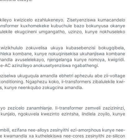
kileyo kwizicelo ezahlukeneyo. Zisetyenziswa kumacandelo
transformer kuxhomekeke kubuchule bazo bokunyusa okanye
lekile ekugcineni umgangatho, uzinzo, kunye nokhuseleko
izikhululo zokuvelisa ukuya kubasebenzisi bokugqibela,
ahleka kombane, kunye nokuqinisekisa ukuhanjiswa kombane
andla avuselelekayo, njengelanga kunye nomoya, kwigridi.
-AC azinzileyo anokusetyenziswa ngabathengi.
enziselwa ukuguqula amandla ebhetri aphezulu abe zii-voltage
ditioning. Ngaphezu koko, ii-transformers zibalulekile kwi-
ers, kunye neenkqubo zokugcina amandla.
zezicelo zanamhlanje. Ii-transformer zemveli zazizininzi,
njalo, ngokuvela kwezinto ezintsha, iindlela zoyilo, kunye
ili, ezifana nee-alloys zesinyithi ezi-amorphous kunye nee-
e kwamandla xa kuthelekiswa nee-cores zesinyithi ze-silicon