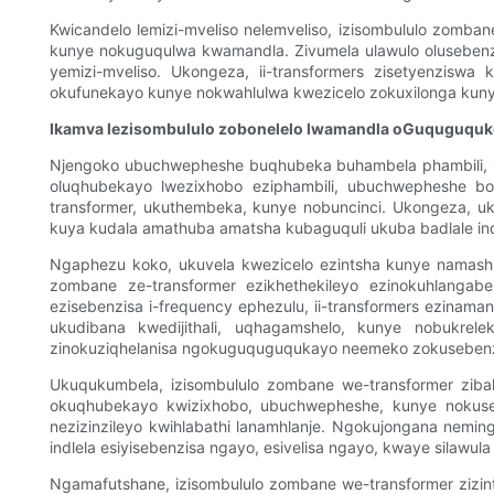
Kwicandelo lemizi-mveliso nelemveliso, izisombululo zomba
kunye nokuguqulwa kwamandla. Zivumela ulawulo olusebenz
yemizi-mveliso. Ukongeza, ii-transformers zisetyenzis
okufunekayo kunye nokwahlulwa kwezicelo zokuxilonga kun
Ikamva lezisombululo zobonelelo lwamandla oGuquguqu
Njengoko ubuchwepheshe buqhubeka buhambela phambili, ika
oluqhubekayo lwezixhobo eziphambili, ubuchwepheshe bol
transformer, ukuthembeka, kunye nobuncinci. Ukongeza, u
kuya kudala amathuba amatsha kubaguquli ukuba badlale i
Ngaphezu koko, ukuvela kwezicelo ezintsha kunye namashi
zombane ze-transformer ezikhethekileyo ezinokuhlanga
ezisebenzisa i-frequency ephezulu, ii-transformers ezina
ukudibana kwedijithali, uqhagamshelo, kunye nobukrele
zinokuziqhelanisa ngokuguquguqukayo neemeko zokusebenza 
Ukuqukumbela, izisombululo zombane we-transformer zibal
okuqhubekayo kwizixhobo, ubuchwepheshe, kunye nokusety
nezizinzileyo kwihlabathi lanamhlanje. Ngokujongana nem
indlela esiyisebenzisa ngayo, esivelisa ngayo, kwaye silawu
Ngamafutshane, izisombululo zombane we-transformer zizinto