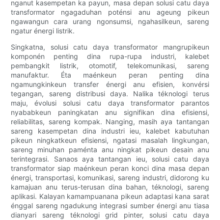
nganut kasempetan ka payun, masa depan solusi catu daya
transformator ngagaduhan poténsi anu ageung pikeun
ngawangun cara urang ngonsumsi, ngahasilkeun, sareng
ngatur énergi listrik.
Singkatna, solusi catu daya transformator mangrupikeun
komponén penting dina rupa-rupa industri, kalebet
pembangkit listrik, otomotif, telekomunikasi, sareng
manufaktur. Éta maénkeun peran penting dina
ngamungkinkeun transfer énergi anu efisien, konvérsi
tegangan, sareng distribusi daya. Nalika téknologi terus
maju, évolusi solusi catu daya transformator parantos
nyababkeun paningkatan anu signifikan dina efisiensi,
reliabilitas, sareng kompak. Nanging, masih aya tantangan
sareng kasempetan dina industri ieu, kalebet kabutuhan
pikeun ningkatkeun efisiensi, ngatasi masalah lingkungan,
sareng minuhan paménta anu ningkat pikeun desain anu
terintegrasi. Sanaos aya tantangan ieu, solusi catu daya
transformator siap maénkeun peran konci dina masa depan
énergi, transportasi, komunikasi, sareng industri, didorong ku
kamajuan anu terus-terusan dina bahan, téknologi, sareng
aplikasi. Kalayan kamampuanana pikeun adaptasi kana sarat
énggal sareng ngadukung integrasi sumber énergi anu tiasa
dianyari sareng téknologi grid pinter, solusi catu daya