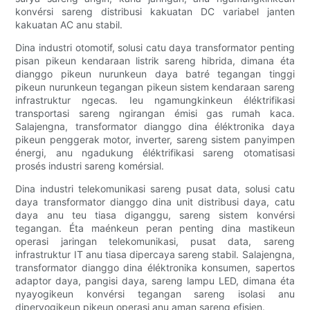
konvérsi sareng distribusi kakuatan DC variabel janten
kakuatan AC anu stabil.
Dina industri otomotif, solusi catu daya transformator penting
pisan pikeun kendaraan listrik sareng hibrida, dimana éta
dianggo pikeun nurunkeun daya batré tegangan tinggi
pikeun nurunkeun tegangan pikeun sistem kendaraan sareng
infrastruktur ngecas. Ieu ngamungkinkeun éléktrifikasi
transportasi sareng ngirangan émisi gas rumah kaca.
Salajengna, transformator dianggo dina éléktronika daya
pikeun penggerak motor, inverter, sareng sistem panyimpen
énergi, anu ngadukung éléktrifikasi sareng otomatisasi
prosés industri sareng komérsial.
Dina industri telekomunikasi sareng pusat data, solusi catu
daya transformator dianggo dina unit distribusi daya, catu
daya anu teu tiasa diganggu, sareng sistem konvérsi
tegangan. Éta maénkeun peran penting dina mastikeun
operasi jaringan telekomunikasi, pusat data, sareng
infrastruktur IT anu tiasa dipercaya sareng stabil. Salajengna,
transformator dianggo dina éléktronika konsumen, sapertos
adaptor daya, pangisi daya, sareng lampu LED, dimana éta
nyayogikeun konvérsi tegangan sareng isolasi anu
diperyogikeun pikeun operasi anu aman sareng efisien.