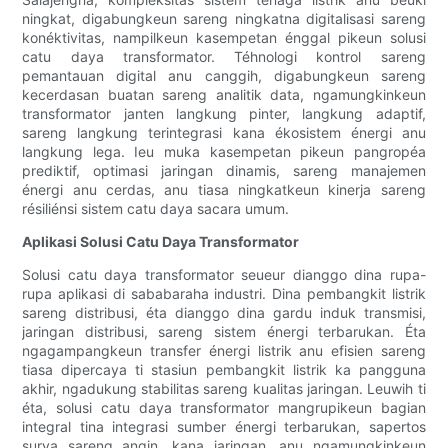
ningkat, digabungkeun sareng ningkatna digitalisasi sareng
konéktivitas, nampilkeun kasempetan énggal pikeun solusi
catu daya transformator. Téhnologi kontrol sareng
pemantauan digital anu canggih, digabungkeun sareng
kecerdasan buatan sareng analitik data, ngamungkinkeun
transformator janten langkung pinter, langkung adaptif,
sareng langkung terintegrasi kana ékosistem énergi anu
langkung lega. Ieu muka kasempetan pikeun pangropéa
prediktif, optimasi jaringan dinamis, sareng manajemen
énergi anu cerdas, anu tiasa ningkatkeun kinerja sareng
résiliénsi sistem catu daya sacara umum.
Aplikasi Solusi Catu Daya Transformator
Solusi catu daya transformator seueur dianggo dina rupa-
rupa aplikasi di sababaraha industri. Dina pembangkit listrik
sareng distribusi, éta dianggo dina gardu induk transmisi,
jaringan distribusi, sareng sistem énergi terbarukan. Éta
ngagampangkeun transfer énergi listrik anu efisien sareng
tiasa dipercaya ti stasiun pembangkit listrik ka pangguna
akhir, ngadukung stabilitas sareng kualitas jaringan. Leuwih ti
éta, solusi catu daya transformator mangrupikeun bagian
integral tina integrasi sumber énergi terbarukan, sapertos
surya sareng angin, kana jaringan, anu ngamungkinkeun