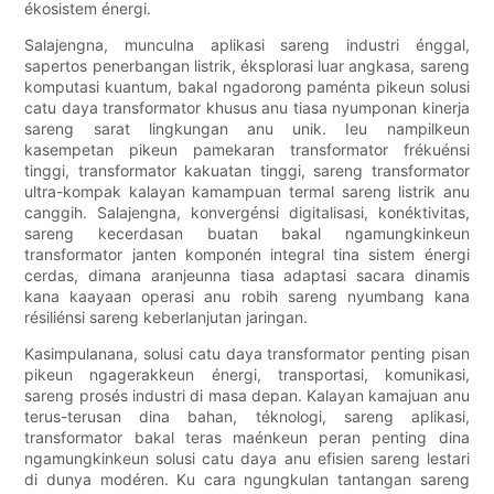
ékosistem énergi.
Salajengna, munculna aplikasi sareng industri énggal,
sapertos penerbangan listrik, éksplorasi luar angkasa, sareng
komputasi kuantum, bakal ngadorong paménta pikeun solusi
catu daya transformator khusus anu tiasa nyumponan kinerja
sareng sarat lingkungan anu unik. Ieu nampilkeun
kasempetan pikeun pamekaran transformator frékuénsi
tinggi, transformator kakuatan tinggi, sareng transformator
ultra-kompak kalayan kamampuan termal sareng listrik anu
canggih. Salajengna, konvergénsi digitalisasi, konéktivitas,
sareng kecerdasan buatan bakal ngamungkinkeun
transformator janten komponén integral tina sistem énergi
cerdas, dimana aranjeunna tiasa adaptasi sacara dinamis
kana kaayaan operasi anu robih sareng nyumbang kana
résiliénsi sareng keberlanjutan jaringan.
Kasimpulanana, solusi catu daya transformator penting pisan
pikeun ngagerakkeun énergi, transportasi, komunikasi,
sareng prosés industri di masa depan. Kalayan kamajuan anu
terus-terusan dina bahan, téknologi, sareng aplikasi,
transformator bakal teras maénkeun peran penting dina
ngamungkinkeun solusi catu daya anu efisien sareng lestari
di dunya modéren. Ku cara ngungkulan tantangan sareng