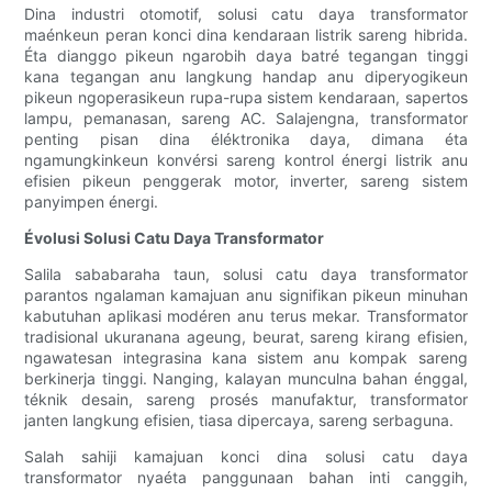
Dina industri otomotif, solusi catu daya transformator
maénkeun peran konci dina kendaraan listrik sareng hibrida.
Éta dianggo pikeun ngarobih daya batré tegangan tinggi
kana tegangan anu langkung handap anu diperyogikeun
pikeun ngoperasikeun rupa-rupa sistem kendaraan, sapertos
lampu, pemanasan, sareng AC. Salajengna, transformator
penting pisan dina éléktronika daya, dimana éta
ngamungkinkeun konvérsi sareng kontrol énergi listrik anu
efisien pikeun penggerak motor, inverter, sareng sistem
panyimpen énergi.
Évolusi Solusi Catu Daya Transformator
Salila sababaraha taun, solusi catu daya transformator
parantos ngalaman kamajuan anu signifikan pikeun minuhan
kabutuhan aplikasi modéren anu terus mekar. Transformator
tradisional ukuranana ageung, beurat, sareng kirang efisien,
ngawatesan integrasina kana sistem anu kompak sareng
berkinerja tinggi. Nanging, kalayan munculna bahan énggal,
téknik desain, sareng prosés manufaktur, transformator
janten langkung efisien, tiasa dipercaya, sareng serbaguna.
Salah sahiji kamajuan konci dina solusi catu daya
transformator nyaéta panggunaan bahan inti canggih,