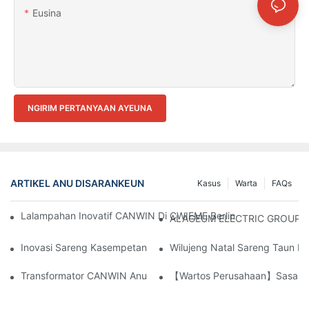
Eusina
NGIRIM PERTANYAAN AYEUNA
ARTIKEL ANU DISARANKEUN
Kasus
Warta
FAQs
Lalampahan Inovatif CANWIN Di CWIEME Berlin 2025: Tenaga C
ALAGEUM ELECTRIC GROUP Ti
Inovasi Sareng Kasempetan Tina CANWIN Otomatis Laminating 
Wilujeng Natal Sareng Taun É
Transformator CANWIN Anu Dicelupkeun Kana Oli, Nyaangan M
【Wartos Perusahaan】Sasak Du