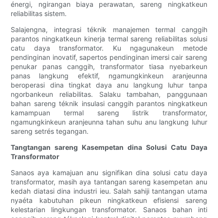
énergi, ngirangan biaya perawatan, sareng ningkatkeun
reliabilitas sistem.
Salajengna, integrasi téknik manajemen termal canggih
parantos ningkatkeun kinerja termal sareng reliabilitas solusi
catu daya transformator. Ku ngagunakeun metode
pendinginan inovatif, sapertos pendinginan imersi cair sareng
penukar panas canggih, transformator tiasa nyebarkeun
panas langkung efektif, ngamungkinkeun aranjeunna
beroperasi dina tingkat daya anu langkung luhur tanpa
ngorbankeun reliabilitas. Salaku tambahan, panggunaan
bahan sareng téknik insulasi canggih parantos ningkatkeun
kamampuan termal sareng listrik transformator,
ngamungkinkeun aranjeunna tahan suhu anu langkung luhur
sareng setrés tegangan.
Tangtangan sareng Kasempetan dina Solusi Catu Daya
Transformator
Sanaos aya kamajuan anu signifikan dina solusi catu daya
transformator, masih aya tantangan sareng kasempetan anu
kedah diatasi dina industri ieu. Salah sahiji tantangan utama
nyaéta kabutuhan pikeun ningkatkeun efisiensi sareng
kelestarian lingkungan transformator. Sanaos bahan inti