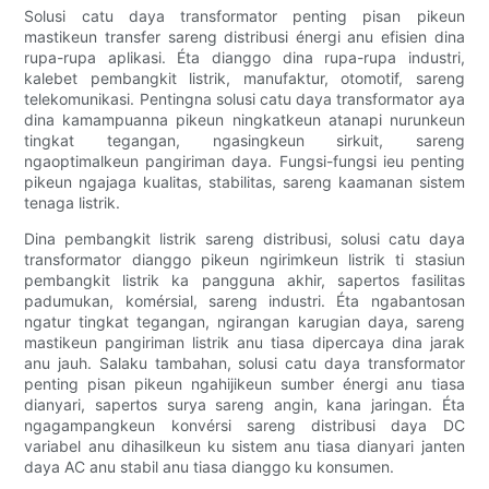
Solusi catu daya transformator penting pisan pikeun
mastikeun transfer sareng distribusi énergi anu efisien dina
rupa-rupa aplikasi. Éta dianggo dina rupa-rupa industri,
kalebet pembangkit listrik, manufaktur, otomotif, sareng
telekomunikasi. Pentingna solusi catu daya transformator aya
dina kamampuanna pikeun ningkatkeun atanapi nurunkeun
tingkat tegangan, ngasingkeun sirkuit, sareng
ngaoptimalkeun pangiriman daya. Fungsi-fungsi ieu penting
pikeun ngajaga kualitas, stabilitas, sareng kaamanan sistem
tenaga listrik.
Dina pembangkit listrik sareng distribusi, solusi catu daya
transformator dianggo pikeun ngirimkeun listrik ti stasiun
pembangkit listrik ka pangguna akhir, sapertos fasilitas
padumukan, komérsial, sareng industri. Éta ngabantosan
ngatur tingkat tegangan, ngirangan karugian daya, sareng
mastikeun pangiriman listrik anu tiasa dipercaya dina jarak
anu jauh. Salaku tambahan, solusi catu daya transformator
penting pisan pikeun ngahijikeun sumber énergi anu tiasa
dianyari, sapertos surya sareng angin, kana jaringan. Éta
ngagampangkeun konvérsi sareng distribusi daya DC
variabel anu dihasilkeun ku sistem anu tiasa dianyari janten
daya AC anu stabil anu tiasa dianggo ku konsumen.