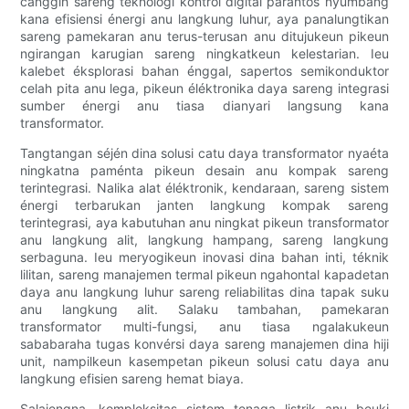
canggih sareng téknologi kontrol digital parantos nyumbang
kana efisiensi énergi anu langkung luhur, aya panalungtikan
sareng pamekaran anu terus-terusan anu ditujukeun pikeun
ngirangan karugian sareng ningkatkeun kelestarian. Ieu
kalebet éksplorasi bahan énggal, sapertos semikonduktor
celah pita anu lega, pikeun éléktronika daya sareng integrasi
sumber énergi anu tiasa dianyari langsung kana
transformator.
Tangtangan séjén dina solusi catu daya transformator nyaéta
ningkatna paménta pikeun desain anu kompak sareng
terintegrasi. Nalika alat éléktronik, kendaraan, sareng sistem
énergi terbarukan janten langkung kompak sareng
terintegrasi, aya kabutuhan anu ningkat pikeun transformator
anu langkung alit, langkung hampang, sareng langkung
serbaguna. Ieu meryogikeun inovasi dina bahan inti, téknik
lilitan, sareng manajemen termal pikeun ngahontal kapadetan
daya anu langkung luhur sareng reliabilitas dina tapak suku
anu langkung alit. Salaku tambahan, pamekaran
transformator multi-fungsi, anu tiasa ngalakukeun
sababaraha tugas konvérsi daya sareng manajemen dina hiji
unit, nampilkeun kasempetan pikeun solusi catu daya anu
langkung efisien sareng hemat biaya.
Salajengna, kompleksitas sistem tenaga listrik anu beuki