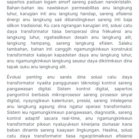
sapertos paduan logam amorf sareng paduan nanokristalin.
Bahan-bahan ieu nawiskeun permeabilitas anu langkung
luhur, karugian inti anu langkung handap, sareng efisiensi
énergi anu langkung saé dibandingkeun sareng inti baja
silikon tradisional. Ku cara ngirangan karugian inti, solusi catu
daya transformator tiasa beroperasi dina frékuénsi anu
langkung luhur, ngahasilkeun desain anu langkung alit,
langkung hampang, sareng langkung efisien. Salaku
tambahan, bahan inti canggih ngamungkinkeun konstruksi
transformator kalayan kapadetan daya anu langkung luhur,
anu ngamungkinkeun langkung seueur daya dikirimkeun dina
tapak suku anu langkung alit.
Évolusi penting anu sanés dina solusi catu daya
transformator nyaéta panggunaan téknologi kontrol sareng
pangawasan digital. Sistem kontrol digital, sapertos
pangontrol berbasis mikroprosesor sareng prosesor sinyal
digital, nyayogikeun kalenturan, presisi, sareng intelegensi
anu langkung ageung dina ngatur operasi transformator.
Sistem ieu ngamungkinkeun pangawasan, diagnostik, sareng
kontrol adaptif sacara real-time, anu ngamungkinkeun
transformator pikeun nyaluyukeun kinerjana dumasar kana
beban dinamis sareng kaayaan lingkungan. Hasilna, solusi
catu daya transformator tiasa ngaoptimalkeun efisiensi