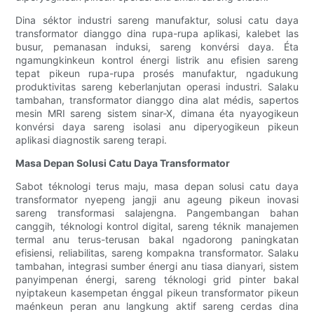
Dina séktor industri sareng manufaktur, solusi catu daya
transformator dianggo dina rupa-rupa aplikasi, kalebet las
busur, pemanasan induksi, sareng konvérsi daya. Éta
ngamungkinkeun kontrol énergi listrik anu efisien sareng
tepat pikeun rupa-rupa prosés manufaktur, ngadukung
produktivitas sareng keberlanjutan operasi industri. Salaku
tambahan, transformator dianggo dina alat médis, sapertos
mesin MRI sareng sistem sinar-X, dimana éta nyayogikeun
konvérsi daya sareng isolasi anu diperyogikeun pikeun
aplikasi diagnostik sareng terapi.
Masa Depan Solusi Catu Daya Transformator
Sabot téknologi terus maju, masa depan solusi catu daya
transformator nyepeng jangji anu ageung pikeun inovasi
sareng transformasi salajengna. Pangembangan bahan
canggih, téknologi kontrol digital, sareng téknik manajemen
termal anu terus-terusan bakal ngadorong paningkatan
efisiensi, reliabilitas, sareng kompakna transformator. Salaku
tambahan, integrasi sumber énergi anu tiasa dianyari, sistem
panyimpenan énergi, sareng téknologi grid pinter bakal
nyiptakeun kasempetan énggal pikeun transformator pikeun
maénkeun peran anu langkung aktif sareng cerdas dina