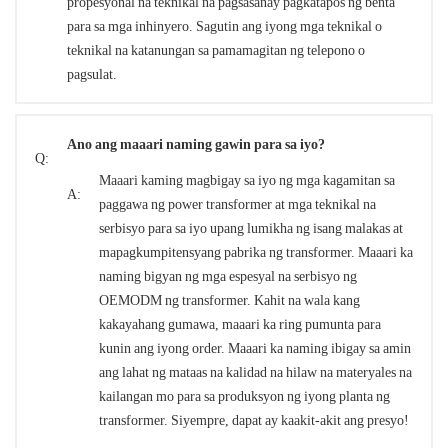
propesyonal na teknikal na pagsasanay pagkatapos ng benta
para sa mga inhinyero. Sagutin ang iyong mga teknikal o
teknikal na katanungan sa pamamagitan ng telepono o
pagsulat.
Ano ang maaari naming gawin para sa iyo?
Q:
Maaari kaming magbigay sa iyo ng mga kagamitan sa
A:
paggawa ng power transformer at mga teknikal na
serbisyo para sa iyo upang lumikha ng isang malakas at
mapagkumpitensyang pabrika ng transformer. Maaari ka
naming bigyan ng mga espesyal na serbisyo ng
OEMODM ng transformer. Kahit na wala kang
kakayahang gumawa, maaari ka ring pumunta para
kunin ang iyong order. Maaari ka naming ibigay sa amin
ang lahat ng mataas na kalidad na hilaw na materyales na
kailangan mo para sa produksyon ng iyong planta ng
transformer. Siyempre, dapat ay kaakit-akit ang presyo!