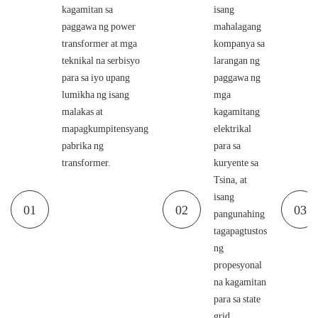
kagamitan sa
isang
paggawa ng power
mahalagang
transformer at mga
kompanya sa
teknikal na serbisyo
larangan ng
para sa iyo upang
paggawa ng
lumikha ng isang
mga
malakas at
kagamitang
mapagkumpitensyang
elektrikal
pabrika ng
para sa
transformer.
kuryente sa
Tsina, at
isang
01
02
03
pangunahing
tagapagtustos
ng
propesyonal
na kagamitan
para sa state
grid,