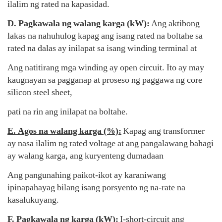
ilalim ng rated na kapasidad.
D. Pagkawala ng walang karga (kW):
Ang aktibong
lakas na nahuhulog kapag ang isang rated na boltahe sa
rated na dalas ay inilapat sa isang winding terminal at
Ang natitirang mga winding ay open circuit. Ito ay may
kaugnayan sa pagganap at proseso ng paggawa ng core
silicon steel sheet,
pati na rin ang inilapat na boltahe.
E. Agos na walang karga (%):
Kapag ang transformer
ay nasa ilalim ng rated voltage at ang pangalawang bahagi
ay walang karga, ang kuryenteng dumadaan
Ang pangunahing paikot-ikot ay karaniwang
ipinapahayag bilang isang porsyento ng na-rate na
kasalukuyang.
F. Pagkawala ng karga (kW):
I-short-circuit ang