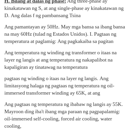
H. Bilang at dalas ng phase:
Ang three-phase ay
kinakatawan ng S, at ang single-phase ay kinakatawan ng
D. Ang dalas f ng pambansang Tsina
Ang pamantayan ay 50Hz. May mga bansa sa ibang bansa
na may 60Hz (tulad ng Estados Unidos). I. Pagtaas ng
temperatura at paglamig: Ang pagkakaiba sa pagitan
Ang temperatura ng winding ng transformer o itaas na
layer ng langis at ang temperatura ng nakapalibot na
kapaligiran ay tinatawag na temperatura
pagtaas ng winding o itaas na layer ng langis. Ang
limitasyong halaga ng pagtaas ng temperatura ng oil-
immersed transformer winding ay 65K, at ang
Ang pagtaas ng temperatura ng ibabaw ng langis ay 55K.
Mayroon ding iba't ibang mga paraan ng pagpapalamig:
oil-immersed self-cooling, forced air cooling, water
cooling,