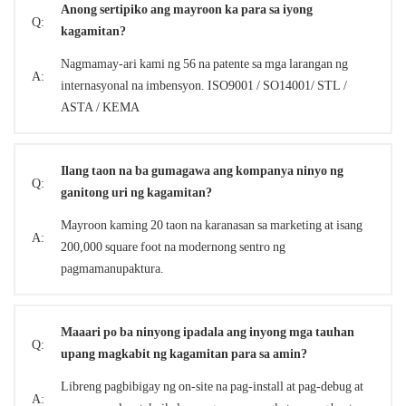
Anong sertipiko ang mayroon ka para sa iyong
Q:
kagamitan?
Nagmamay-ari kami ng 56 na patente sa mga larangan ng
A:
internasyonal na imbensyon. ISO9001 / SO14001/ STL /
ASTA / KEMA
Ilang taon na ba gumagawa ang kompanya ninyo ng
Q:
ganitong uri ng kagamitan?
Mayroon kaming 20 taon na karanasan sa marketing at isang
A:
200,000 square foot na modernong sentro ng
pagmamanupaktura.
Maaari po ba ninyong ipadala ang inyong mga tauhan
Q:
upang magkabit ng kagamitan para sa amin?
Libreng pagbibigay ng on-site na pag-install at pag-debug at
A: