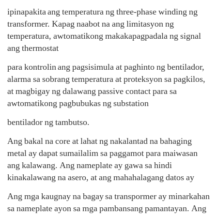
ipinapakita
ang temperatura ng three-phase winding ng
transformer. Kapag naabot na ang limitasyon ng
temperatura, awtomatikong makakapagpadala ng signal
ang thermostat
para kontrolin
ang pagsisimula at paghinto ng bentilador,
alarma sa sobrang temperatura at proteksyon sa pagkilos,
at magbigay ng dalawang passive contact para sa
awtomatikong pagbubukas ng substation
bentilador ng tambutso.
Ang bakal na core at lahat ng nakalantad na bahaging
metal ay dapat sumailalim sa paggamot para maiwasan
ang kalawang. Ang nameplate ay gawa sa hindi
kinakalawang na asero, at ang mahahalagang datos ay
Ang mga kaugnay na bagay
sa transpormer ay minarkahan
sa nameplate ayon sa mga pambansang pamantayan. Ang