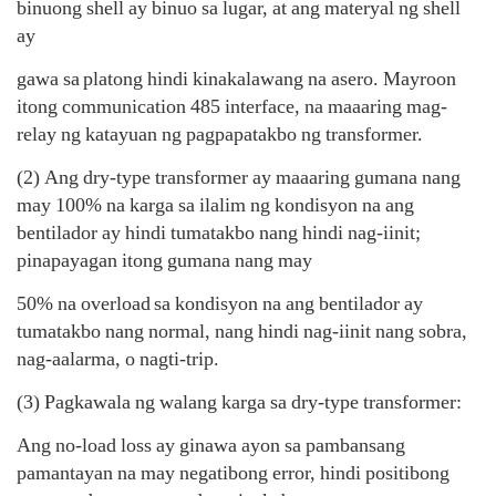
binuong shell ay binuo sa lugar, at ang materyal ng shell
ay
gawa sa
platong hindi kinakalawang na asero. Mayroon
itong communication 485 interface, na maaaring mag-
relay ng katayuan ng pagpapatakbo ng transformer.
(2) Ang dry-type transformer ay maaaring gumana nang
may 100% na karga sa ilalim ng kondisyon na ang
bentilador ay hindi tumatakbo nang hindi nag-iinit;
pinapayagan itong gumana nang may
50% na overload
sa kondisyon na ang bentilador ay
tumatakbo nang normal, nang hindi nag-iinit nang sobra,
nag-aalarma, o nagti-trip.
(3) Pagkawala ng walang karga sa dry-type transformer:
Ang no-load loss ay ginawa ayon sa pambansang
pamantayan na may negatibong error, hindi positibong