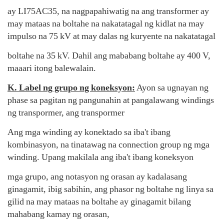
ay LI75AC35, na nagpapahiwatig na ang transformer ay
may mataas na boltahe na nakatatagal ng kidlat na may
impulso na 75 kV at may dalas ng kuryente na nakatatagal
boltahe na 35 kV. Dahil ang mababang boltahe ay 400 V,
maaari itong balewalain.
K. Label ng grupo ng koneksyon:
Ayon sa ugnayan ng
phase sa pagitan ng pangunahin at pangalawang windings
ng transpormer, ang transpormer
Ang mga winding ay konektado sa iba't ibang
kombinasyon, na tinatawag na connection group ng mga
winding. Upang makilala ang iba't ibang koneksyon
mga grupo, ang notasyon ng orasan ay kadalasang
ginagamit, ibig sabihin, ang phasor ng boltahe ng linya sa
gilid na may mataas na boltahe ay ginagamit bilang
mahabang kamay ng orasan,