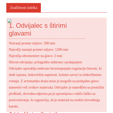
Značilnosti izdelka
1. Odvijalec s štirimi
glavami
Notranji premer tuljave: 500 mm
Največji zunanji premer tuljave: 1200 mm
Največja obremenitev na glavo: 2 toni
Hitrost odvijanja: prilagodite sinhrono s podajanjem
Odvijalec uporablja sinhrono brezstopenjsko regulacijo hitrosti, ki
sledi izpustu, hidravlični napetosti, kolutni zavori in električnemu
vrtenju. Z avtomatsko drsno mizo je mogoče na podajalno glavo
namestiti več zvitkov materiala; Odvijalec je nameščen na premični
ploščadi, dovodna odprtina pa je opremljena z rdečo lučko za
pozicioniranje, ki zagotavlja, da je material na sredini dovodnega
kanala.