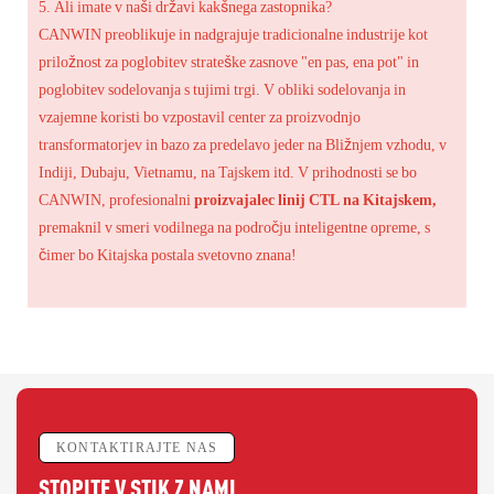
5. Ali imate v naši državi kakšnega zastopnika?
CANWIN preoblikuje in nadgrajuje tradicionalne industrije kot
priložnost za poglobitev strateške zasnove "en pas, ena pot" in
poglobitev sodelovanja s tujimi trgi. V obliki sodelovanja in
vzajemne koristi bo vzpostavil center za proizvodnjo
transformatorjev in bazo za predelavo jeder na Bližnjem vzhodu, v
Indiji, Dubaju, Vietnamu, na Tajskem itd. V prihodnosti se bo
CANWIN, profesionalni
proizvajalec linij CTL na Kitajskem,
premaknil v smeri vodilnega na področju inteligentne opreme, s
čimer bo Kitajska postala svetovno znana!
KONTAKTIRAJTE NAS
STOPITE V STIK Z NAMI