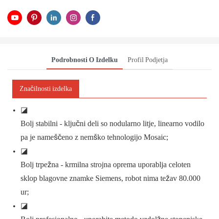
Podrobnosti O Izdelku
Profil Podjetja
Značilnosti izdelka
◪
Bolj stabilni - ključni deli so nodularno litje, linearno vodilo
pa je nameščeno z nemško tehnologijo Mosaic;
◪
Bolj trpežna - krmilna strojna oprema uporablja celoten
sklop blagovne znamke Siemens, robot nima težav 80.000
ur;
◪