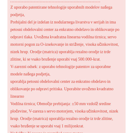
Z uporabo patentirane tehnologije uporabnih modelov našega
podjetja,
Prebijalni del je izdelan iz nodularnega livarstva v serijah in ima
petosni obdelovalni center za enkratno obdelavo in oblikovanje po
odpravi tlaka. Uvožena kvadratna linearna vodilna tirnica; servo
motorni pogon za O-izsekovanje in striženje, visoka učinkovitost,
nizek hrup. Orodje (matrica) uporablja rezalno orodje iz trde
zlitine, ki se vsako brušenje uporabi vsaj 500.000-krat.
V-zarezni odsek: z uporabo tehnologije patentov za uporabne
modele našega podjetja,
uporablja petosni obdelovalni center za enkratno obdelavo in
oblikovanje po odpravi pritiska. Uporabite uvoženo kvadratno
linearno
Vodilna tirnica; Območje prebijanja: ±50 mm vzdolž sredine
pločevine, V-zareza s servo motorjem, visoka učinkovitost, nizek
hrup. Orodje (matrica) uporablja rezalno orodje iz trde zlitine,
vsako brušenje se uporabi vsaj 1 milijonkrat.