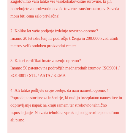
Zagotovimo vam lahko vse visokokakovostne surovine, ki jih
potrebujete za proizvodnjo vaše tovarne transformatorjev. Seveda
mora biti cena zelo privlačna!
2. Koliko let vaše podjetje izdeluje tovrstno opremo?
Imamo 20 let izkušenj na področju trženja in 200.000 kvadratnih
metrov velik sodoben proizvodni center.
3. Kateri certifikat imate za svojo opremo?
Imamo 56 patentov na področjih mednarodnih izumov. ISO9001 /
SO14001 / STL / ASTA / KEMA
4. Ali lahko pošljete svoje osebje, da nam namesti opremo?
Poprodajna storitev za inženirje, ki nudijo brezplačno namestitev in
odpravljanje napak na kraju samem ter strokovno tehnično
usposabljanje. Na vaša tehnična vprašanja odgovorite po telefonu
ali pisno.