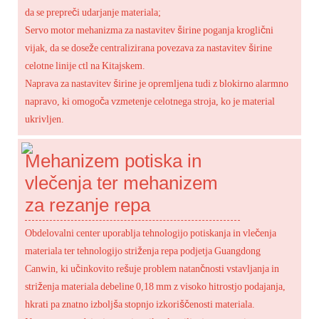
da se prepreči udarjanje materiala;
Servo motor mehanizma za nastavitev širine poganja kroglični
vijak, da se doseže centralizirana povezava za nastavitev širine
celotne linije ctl na Kitajskem.
Naprava za nastavitev širine je opremljena tudi z blokirno alarmno
napravo, ki omogoča vzmetenje celotnega stroja, ko je material
ukrivljen.
Mehanizem potiska in
vlečenja ter mehanizem
za rezanje repa
Obdelovalni center uporablja tehnologijo potiskanja in vlečenja
materiala ter tehnologijo striženja repa podjetja Guangdong
Canwin, ki učinkovito rešuje problem natančnosti vstavljanja in
striženja materiala debeline 0,18 mm z visoko hitrostjo podajanja,
hkrati pa znatno izboljša stopnjo izkoriščenosti materiala.