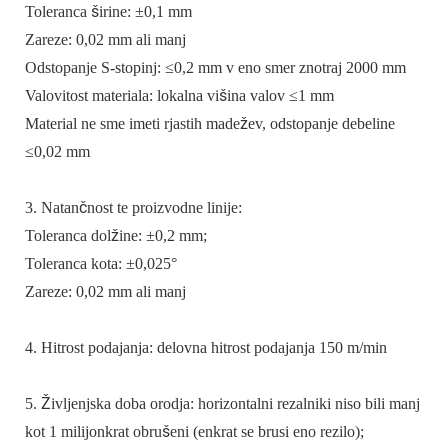
Toleranca širine: ±0,1 mm
Zareze: 0,02 mm ali manj
Odstopanje S-stopinj: ≤0,2 mm v eno smer znotraj 2000 mm
Valovitost materiala: lokalna višina valov ≤1 mm
Material ne sme imeti rjastih madežev, odstopanje debeline
≤0,02 mm
3. Natančnost te proizvodne linije:
Toleranca dolžine: ±0,2 mm;
Toleranca kota: ±0,025°
Zareze: 0,02 mm ali manj
4. Hitrost podajanja: delovna hitrost podajanja 150 m/min
5. Življenjska doba orodja: horizontalni rezalniki niso bili manj
kot 1 milijonkrat obrušeni (enkrat se brusi eno rezilo);