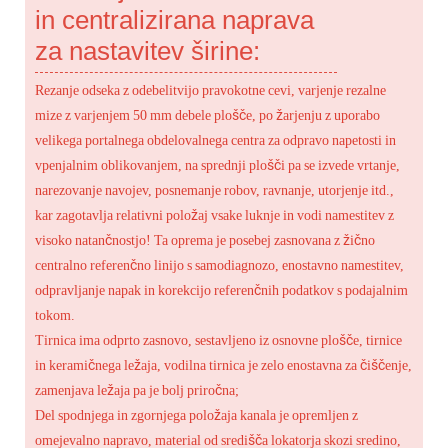
in centralizirana naprava
za nastavitev širine:
Rezanje odseka z odebelitvijo pravokotne cevi, varjenje rezalne
mize z varjenjem 50 mm debele plošče, po žarjenju z uporabo
velikega portalnega obdelovalnega centra za odpravo napetosti in
vpenjalnim oblikovanjem, na sprednji plošči pa se izvede vrtanje,
narezovanje navojev, posnemanje robov, ravnanje, utorjenje itd.,
kar zagotavlja relativni položaj vsake luknje in vodi namestitev z
visoko natančnostjo! Ta oprema je posebej zasnovana z žično
centralno referenčno linijo s samodiagnozo, enostavno namestitev,
odpravljanje napak in korekcijo referenčnih podatkov s podajalnim
tokom.
Tirnica ima odprto zasnovo, sestavljeno iz osnovne plošče, tirnice
in keramičnega ležaja, vodilna tirnica je zelo enostavna za čiščenje,
zamenjava ležaja pa je bolj priročna;
Del spodnjega in zgornjega položaja kanala je opremljen z
omejevalno napravo, material od središča lokatorja skozi sredino,