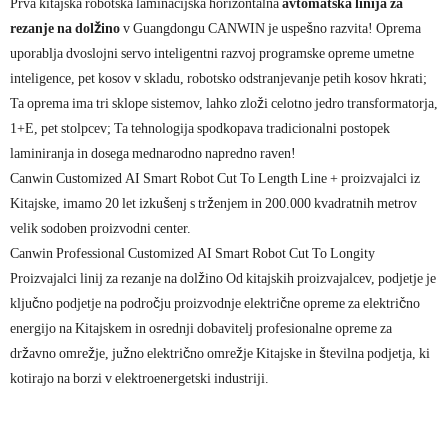
Prva kitajska robotska laminacijska horizontalna
avtomatska linija za
rezanje na dolžino
v Guangdongu CANWIN je uspešno razvita! Oprema
uporablja dvoslojni servo inteligentni razvoj programske opreme umetne
inteligence, pet kosov v skladu, robotsko odstranjevanje petih kosov hkrati;
Ta oprema ima tri sklope sistemov, lahko zloži celotno jedro transformatorja,
1+E, pet stolpcev; Ta tehnologija spodkopava tradicionalni postopek
laminiranja in dosega mednarodno napredno raven!
Canwin Customized AI Smart Robot Cut To Length Line + proizvajalci iz
Kitajske, imamo 20 let izkušenj s trženjem in 200.000 kvadratnih metrov
velik sodoben proizvodni center.
Canwin Professional Customized AI Smart Robot Cut To Longity
Proizvajalci linij za rezanje na dolžino Od kitajskih proizvajalcev, podjetje je
ključno podjetje na področju proizvodnje električne opreme za električno
energijo na Kitajskem in osrednji dobavitelj profesionalne opreme za
državno omrežje, južno električno omrežje Kitajske in številna podjetja, ki
kotirajo na borzi v elektroenergetski industriji.