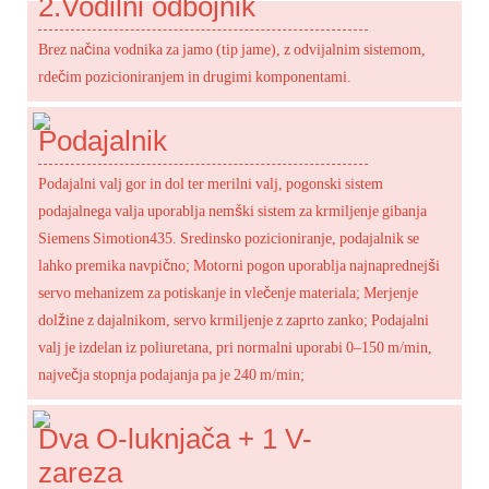
2.
Vodilni odbojnik
Brez načina vodnika za jamo (tip jame), z odvijalnim sistemom,
rdečim pozicioniranjem in drugimi komponentami.
Podajalnik
Podajalni valj gor in dol ter merilni valj, pogonski sistem
podajalnega valja uporablja nemški sistem za krmiljenje gibanja
Siemens Simotion435. Sredinsko pozicioniranje, podajalnik se
lahko premika navpično; Motorni pogon uporablja najnaprednejši
servo mehanizem za potiskanje in vlečenje materiala; Merjenje
dolžine z dajalnikom, servo krmiljenje z zaprto zanko; Podajalni
valj je izdelan iz poliuretana, pri normalni uporabi 0–150 m/min,
največja stopnja podajanja pa je 240 m/min;
Dva O-luknjača + 1 V-
zareza