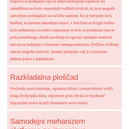
Naprava za podajanje repa in mikro krmiljenje napetosti sta
nameščena na dveh vzporednih vodilnih tirnicah, ki ju je mogoče
samodejno preklapljati za različne namene; Ko je navijalni stroj
končan, se oprema samodejno ustavi, v tem času se dvigne tlačno
kolo mehanizma za mikro napenjanje in kolo za podajanje repa se
prek premičnega cilindra preklopi na zgornji vpenjalni material,
nato pa se nadaljuje z rezanjem repnega materiala; Dolžino striženja
repa je mogoče nastaviti, spodnji podajalni valj je iz precizne
jeklene palice z dajalnikom.
Razkladalna ploščad
Sredinsko pozicioniranje, vgrajena zlitina z omejevalnimi vodili,
dolga življenjska doba, odpornost proti obrabi in trpežnost!
Izpraznilni motor krmili Siemensov servo motor.
Samodejni mehanizem