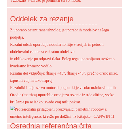
Vzdolžno V-zarezo je premikal servo motor.
Oddelek za rezanje
Z uporabo patentirane tehnologije uporabnih modelov našega
podjetja,
Rezalni odsek uporablja nodularno litje v serijah in petosni
obdelovalni center za enkratno obdelavo.
in oblikovanje po odpravi tlaka. Poleg tega uporabljamo uvoženo
kvadratno linearno vodilo.
Rezalni del vključuje: škarje +45°, škarje -45°, prečno drsno mizo,
izpustni valj in tako naprej.
Rezalniki imajo servo motorni pogon, ki je visoko učinkovit in tih.
Orodje (matrica) uporablja orodje za rezanje iz trde zlitine, vsako
brušenje pa se lahko izvede vsaj milijonkrat.
Osrednja referenčna črta