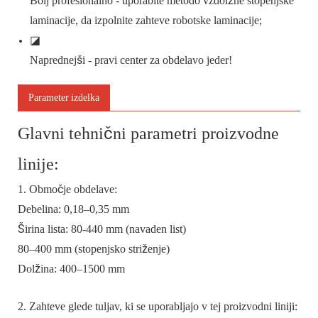
Bolj profesionalno - uporabite metodo vzdolžne stopenjske
laminacije, da izpolnite zahteve robotske laminacije;
◪
Naprednejši - pravi center za obdelavo jeder!
Parameter izdelka
Glavni tehnični parametri proizvodne
linije:
1. Območje obdelave:
Debelina: 0,18–0,35 mm
Širina lista: 80-440 mm (navaden list)
80–400 mm (stopenjsko striženje)
Dolžina: 400–1500 mm
2. Zahteve glede tuljav, ki se uporabljajo v tej proizvodni liniji: