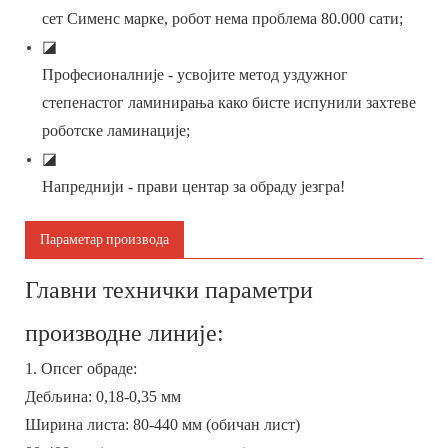
сет Сименс марке, робот нема проблема 80.000 сати;
◪
Професионалније - усвојите метод уздужног
степенастог ламинирања како бисте испунили захтеве
роботске ламинације;
◪
Напреднији - прави центар за обраду језгра!
Параметар производа
Главни технички параметри
производне линије:
1. Опсег обраде:
Дебљина: 0,18-0,35 мм
Ширина листа: 80-440 мм (обичан лист)