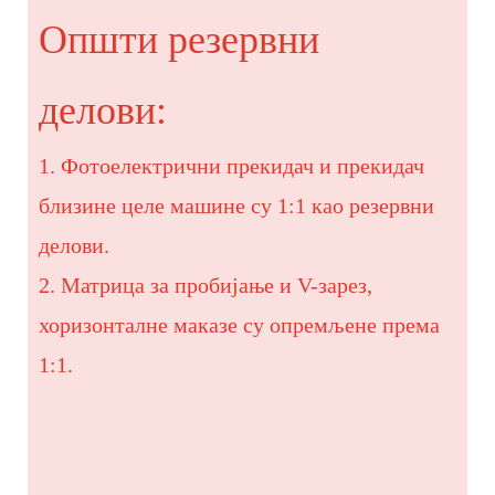
Општи резервни
делови:
1. Фотоелектрични прекидач и прекидач
близине целе машине су 1:1 као резервни
делови.
2. Матрица за пробијање и V-зарез,
хоризонталне маказе су опремљене према
1:1.