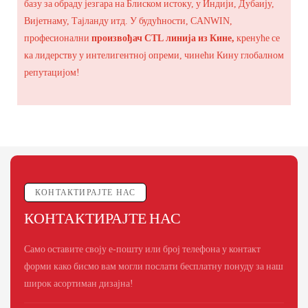
базу за обраду језгара на Блиском истоку, у Индији, Дубаију,
Вијетнаму, Тајланду итд. У будућности, CANWIN,
професионални
произвођач CTL линија из Кине,
кренуће се
ка лидерству у интелигентној опреми, чинећи Кину глобалном
репутацијом!
КОНТАКТИРАЈТЕ НАС
КОНТАКТИРАЈТЕ НАС
Само оставите своју е-пошту или број телефона у контакт
форми како бисмо вам могли послати бесплатну понуду за наш
широк асортиман дизајна!