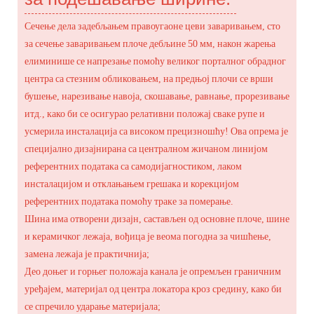
Сечење дела задебљањем правоугаоне цеви заваривањем, сто
за сечење заваривањем плоче дебљине 50 мм, након жарења
елиминише се напрезање помоћу великог порталног обрадног
центра са стезним обликовањем, на предњој плочи се врши
бушење, нарезивање навоја, скошавање, равнање, прорезивање
итд., како би се осигурао релативни положај сваке рупе и
усмерила инсталација са високом прецизношћу! Ова опрема је
специјално дизајнирана са централном жичаном линијом
референтних података са самодијагностиком, лаком
инсталацијом и отклањањем грешака и корекцијом
референтних података помоћу траке за померање.
Шина има отворени дизајн, састављен од основне плоче, шине
и керамичког лежаја, вођица је веома погодна за чишћење,
замена лежаја је практичнија;
Део доњег и горњег положаја канала је опремљен граничним
уређајем, материјал од центра локатора кроз средину, како би
се спречило ударање материјала;