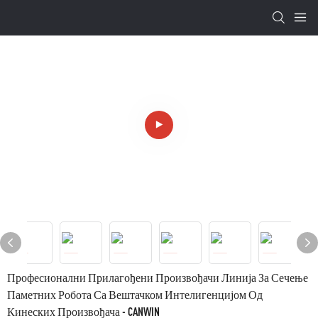
Професионални Прилагођени Произвођачи Линија За Сечење
Паметних Робота Са Вештачком Интелигенцијом Од
Кинеских Произвођача - CANWIN