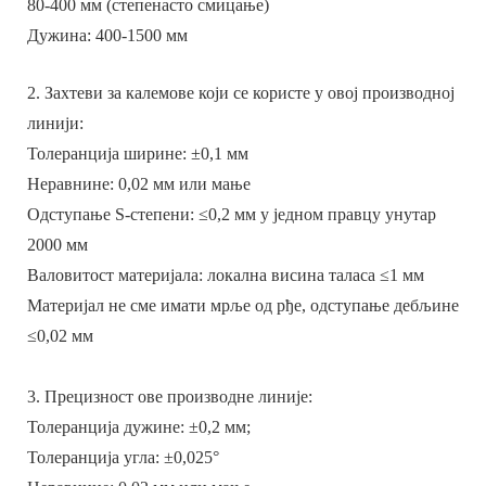
80-400 мм (степенасто смицање)
Дужина: 400-1500 мм
2. Захтеви за калемове који се користе у овој производној
линији:
Толеранција ширине: ±0,1 мм
Неравнине: 0,02 мм или мање
Одступање S-степени: ≤0,2 мм у једном правцу унутар
2000 мм
Валовитост материјала: локална висина таласа ≤1 мм
Материјал не сме имати мрље од рђе, одступање дебљине
≤0,02 мм
3. Прецизност ове производне линије:
Толеранција дужине: ±0,2 мм;
Толеранција угла: ±0,025°