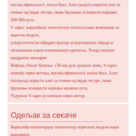
висока ефикасност, ниска бука. Алат (калуп) користи алат за
сечење од тврде легуре, свако брушење се користи најмање
500.000 пута.
V зарез: коришћење технологије патента наше компаније за
корисне моделе,
усваја петоосни обрадни центар за једнократну обраду и
обликовање након елиминације притиска. Усваја увезене
квадратне линеарне
Вођица; Опсег бушења: ±50 мм дуж средине лима, V-зарез
помоћу серво мотора, висока ефикасност, ниска бука. Алат
(матрица) користи алат за сечење од тврде легуре, свако
брушење се користи најмање милион пута.
Уздужни V-зарез је померао серво мотор.
Одељак за секаче
Користећи патентирану технологију корисних модела наше
компаније,