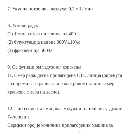
7. Укупна потрошња ваздуха: 0,2 м3 / мин
8. Услови рада:
(1) Температура није виша од 40°C;
(2) Флуктуација напона 380V±10%;
(3) фреквенција 50 Hz
9. Са функцијом уздужног корачења
11. Смер рада: десна прилагођена CTL линија (окренута
ка опреми са стране главне контролне станице, смер
храњења с лева на десно).
12. Тип сегмента смицања: уздужни 5-степени, уздужни
7-степени;
Серијски број је количина прилагођених машина за