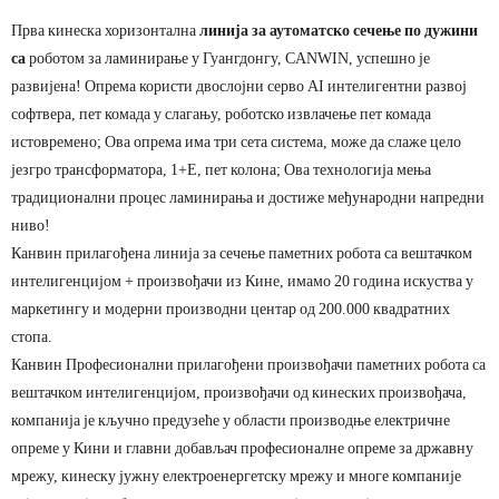
Прва кинеска хоризонтална
линија за аутоматско сечење по дужини
са
роботом за ламинирање у Гуангдонгу, CANWIN, успешно је
развијена! Опрема користи двослојни серво AI интелигентни развој
софтвера, пет комада у слагању, роботско извлачење пет комада
истовремено; Ова опрема има три сета система, може да слаже цело
језгро трансформатора, 1+Е, пет колона; Ова технологија мења
традиционални процес ламинирања и достиже међународни напредни
ниво!
Канвин прилагођена линија за сечење паметних робота са вештачком
интелигенцијом + произвођачи из Кине, имамо 20 година искуства у
маркетингу и модерни производни центар од 200.000 квадратних
стопа.
Канвин Професионални прилагођени произвођачи паметних робота са
вештачком интелигенцијом, произвођачи од кинеских произвођача,
компанија је кључно предузеће у области производње електричне
опреме у Кини и главни добављач професионалне опреме за државну
мрежу, кинеску јужну електроенергетску мрежу и многе компаније