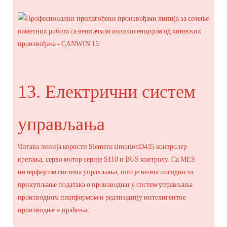
13. Електрични систем
управљања
Читава линија користи Siemens simotionD435 контролер
кретања, серво мотор серије S110 и BUS контролу. Са MES
интерфејсом система управљања, што је веома погодно за
прикупљање података о производњи у систем управљања
производном платформом и реализацију интелигентне
производње и праћења;