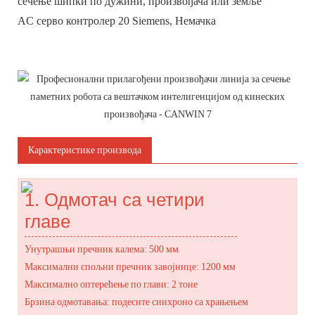
сечење шипки по дужини, произвођача или земље
AC серво контролер 20 Siemens, Немачка
Карактеристике производа
1. Одмотач са четири
главе
Унутрашњи пречник калема: 500 мм
Максимални спољни пречник завојнице: 1200 мм
Максимално оптерећење по глави: 2 тоне
Брзина одмотавања: подесите синхроно са храњењем