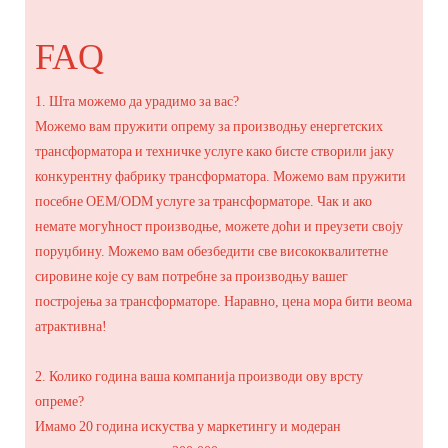
FAQ
1. Шта можемо да урадимо за вас?
Можемо вам пружити опрему за производњу енергетских
трансформатора и техничке услуге како бисте створили јаку
конкурентну фабрику трансформатора. Можемо вам пружити
посебне OEM/ODM услуге за трансформаторе. Чак и ако
немате могућност производње, можете доћи и преузети своју
поруџбину. Можемо вам обезбедити све висококвалитетне
сировине које су вам потребне за производњу вашег
постројења за трансформаторе. Наравно, цена мора бити веома
атрактивна!
2. Колико година ваша компанија производи ову врсту
опреме?
Имамо 20 година искуства у маркетингу и модеран