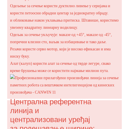
Одељење за сечење користи дуктилно ливење у серијама и
користи петоосни обрадни центар за једнократну обраду.
и обликовање након уклањања притиска. Штавише, користимо
увезену квадратну линеарну водилицу.
Одељак за сечење укључује: маказе од +45°, маказе од -45°,
попречни клизни сто, ваљак за избацивање и тако даље.
Резачи користе серво мотор, који је високо ефикасан и има
ниску буку.
Алат (калуп) користи алат за сечење од тврде легуре, свако
време брушења може се користити најмање милион пута.
Централна референтна
линија и
централизовани уређај
за подешавање ширине: