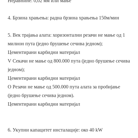
Неравнине: 0,02 мм или мање
4. Брзина храњења: радна брзина храњења 150м/мин
5. Век трајања алата: хоризонтални резачи не мање од 1
милион пута (једно брушење сечива једном);
Цементирани карбидни материјал
V Секачи не мање од 800.000 пута (једно брушење сечива
једном);
Цементирани карбидни материјал
О Резачи не мање од 500.000 пута алата за пробијање
(једно брушење сечива једном).
Цементирани карбидни материјал
6. Укупни капацитет инсталације: око 40 kW