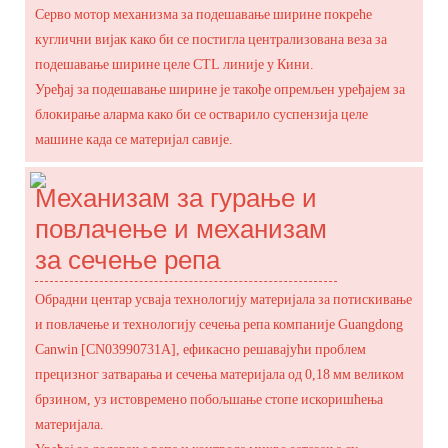
Серво мотор механизма за подешавање ширине покреће
куглични вијак како би се постигла централизована веза за
подешавање ширине целе CTL линије у Кини.
Уређај за подешавање ширине је такође опремљен уређајем за
блокирање аларма како би се остварило суспензија целе
машине када се материјал савије.
Механизам за гурање и
повлачење и механизам
за сечење репа
Обрадни центар усваја технологију материјала за потискивање
и повлачење и технологију сечења репа компаније Guangdong
Canwin [CN03990731A], ефикасно решавајући проблем
прецизног затварања и сечења материјала од 0,18 мм великом
брзином, уз истовремено побољшање стопе искоришћења
материјала.