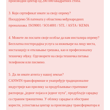
производни центар од 200.000 квадратних стопа.
3. Који сертификат имате за своју опрему?
Поседујемо 56 патената у областима међународних
проналазака. ISO9001 / SO14001 / STL / ASTA / KEMA
4. Можете ли послати своје особље да нам инсталира опрему?
Бесплатна постпродајна услуга за инжењере на лицу места,
инсталацију и отклањање грешака, као и професионалну
техничку обуку. Одговорите на своја техничка питања
телефоном или писмено.
5. Да ли имате агента у нашој земљи?
CANWIN трансформише и унапређује традиционалне
индустрије као прилику за продубљивање стратешког
распореда „једног појаса и једног пута“, продубљује сарадњу
са страним тржиштима. У облику сарадње и обостране
користи, успоставља центар за производњу трансформатора и