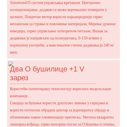
Simotion435 систем управљања кретањем. Централно
позиционирање, додавач се може вертикално померати у
целини; Покретан мотор користи најнапреднији серво
механизам за гурање и повлачење материјала; Мерење дужине
енкодера, серво управљање затвореном петљом; Ваљак за
додавање је направљен од полиуретана, 0-150 м/мин у
нормалној употреби, а максимални степен додавања је 240 м/
мин;
Два О бушилице +1 V
зарез
Користећи патентирану технологију корисних модела наше
компаније,
Секција за бушење користи дуктилно ливење у серијама и
користи петоосни обрадни центар за једнократну обраду и
обликовање након елиминације притиска. Увезена квадратна
линеарна вођица; серво моторни погон за О бушење и сечење,