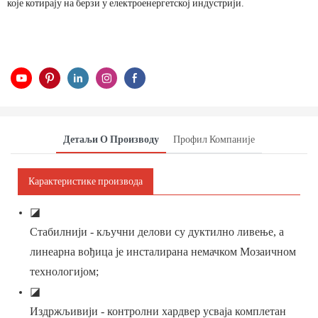
које котирају на берзи у електроенергетској индустрији.
Детаљи О Производу
Профил Компаније
Карактеристике производа
◪
Стабилнији - кључни делови су дуктилно ливење, а
линеарна вођица је инсталирана немачком Мозаичном
технологијом;
◪
Издржљивији - контролни хардвер усваја комплетан