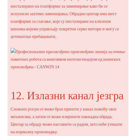
инсталирано на платформи за ламинирање како би се
испунили захтеви ламинирања; Обрадни центар има шест
платформи за слагање, које су инсталиране на клизним
шинама којима управљају покретни серво мотори и могу се
аутоматски пребацивати;
12. Излазни канал језгра
Сложено језгро се може брзо пренети у канал помоћу овог
механизма, а затим се може извршити накнадна обрада;
Центар за обраду може наставити са радом, што неће утицати
на нормалну производњу.