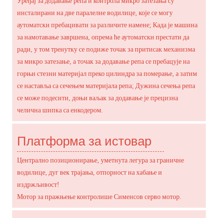
Уређај за додавање репа и контрола микро затезања су
инсталирани на две паралелне водилице, које се могу
аутоматски пребацивати за различите намене; Када је машина
за намотавање завршена, опрема ће аутоматски престати да
ради, у том тренутку се подиже точак за притисак механизма
за микро затезање, а точак за додавање репа се пребацује на
горњи стезни материјал преко цилиндра за померање, а затим
се наставља са сечењем материјала репа; Дужина сечења репа
се може подесити, доњи ваљак за додавање је прецизна
челична шипка са енкодером.
Платформа за истовар
Централно позиционирање, уметнута легура за граничне
водилице, дуг век трајања, отпорност на хабање и
издржљивост!
Мотор за пражњење контролише Сименсов серво мотор.