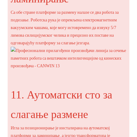
Са обе стране платформе за размену налазе се два робота за
подизање. Роботска рука је опремљена електромагнетним
вакуумским чашама, које могу истовремено да извуку 5/7
лимова силицијумског челика и прецизно их поставе на
одговарајућу платформу за слагање језгара.
11. Аутоматски сто за
слагање размене
Игла за позиционирање је инсталирана на аутоматској
платформи за ламинирање, а језгро трансформатора је