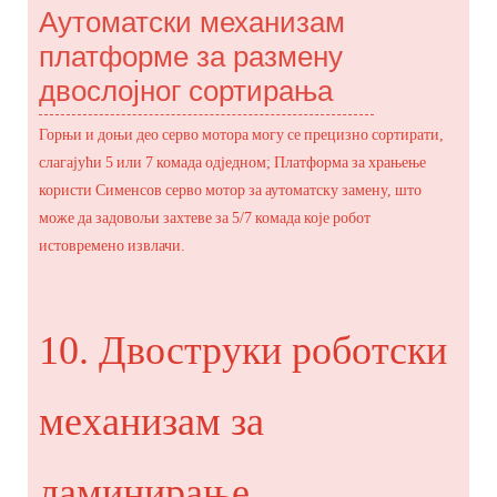
Аутоматски механизам
платформе за размену
двослојног сортирања
Горњи и доњи део серво мотора могу се прецизно сортирати,
слагајући 5 или 7 комада одједном; Платформа за храњење
користи Сименсов серво мотор за аутоматску замену, што
може да задовољи захтеве за 5/7 комада које робот
истовремено извлачи.
10. Двоструки роботски
механизам за
ламинирање