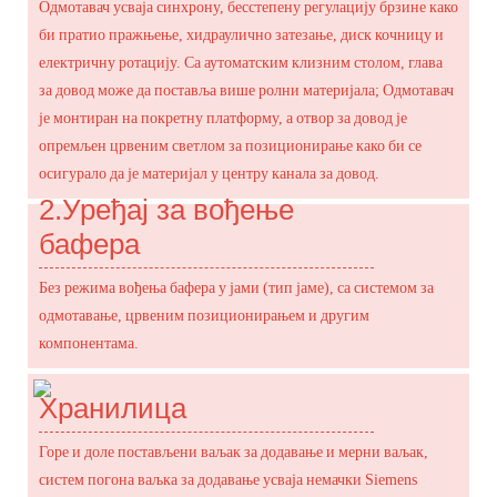
Одмотавач усваја синхрону, бесстепену регулацију брзине како
би пратио пражњење, хидраулично затезање, диск кочницу и
електричну ротацију. Са аутоматским клизним столом, глава
за довод може да поставља више ролни материјала; Одмотавач
је монтиран на покретну платформу, а отвор за довод је
опремљен црвеним светлом за позиционирање како би се
осигурало да је материјал у центру канала за довод.
2.
Уређај за вођење
бафера
Без режима вођења бафера у јами (тип јаме), са системом за
одмотавање, црвеним позиционирањем и другим
компонентама.
Хранилица
Горе и доле постављени ваљак за додавање и мерни ваљак,
систем погона ваљка за додавање усваја немачки Siemens