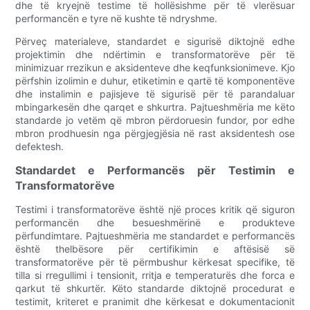
dhe të kryejnë testime të hollësishme për të vlerësuar
performancën e tyre në kushte të ndryshme.
Përveç materialeve, standardet e sigurisë diktojnë edhe
projektimin dhe ndërtimin e transformatorëve për të
minimizuar rrezikun e aksidenteve dhe keqfunksionimeve. Kjo
përfshin izolimin e duhur, etiketimin e qartë të komponentëve
dhe instalimin e pajisjeve të sigurisë për të parandaluar
mbingarkesën dhe qarqet e shkurtra. Pajtueshmëria me këto
standarde jo vetëm që mbron përdoruesin fundor, por edhe
mbron prodhuesin nga përgjegjësia në rast aksidentesh ose
defektesh.
Standardet e Performancës për Testimin e
Transformatorëve
Testimi i transformatorëve është një proces kritik që siguron
performancën dhe besueshmërinë e produkteve
përfundimtare. Pajtueshmëria me standardet e performancës
është thelbësore për certifikimin e aftësisë së
transformatorëve për të përmbushur kërkesat specifike, të
tilla si rregullimi i tensionit, rritja e temperaturës dhe forca e
qarkut të shkurtër. Këto standarde diktojnë procedurat e
testimit, kriteret e pranimit dhe kërkesat e dokumentacionit