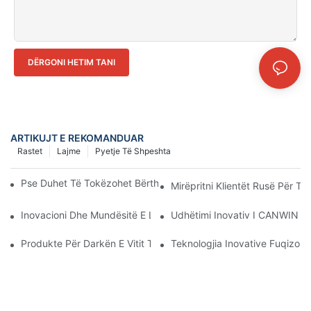
DËRGONI HETIM TANI
ARTIKUJT E REKOMANDUAR
Rastet
Lajme
Pyetje Të Shpeshta
Pse Duhet Të Tokëzohet Bërthama E Hekurt E Transformatorit?
Mirëpritni Klientët Rusë Për T
Inovacioni Dhe Mundësitë E Linjës Automatike Të Laminimit Dh
Udhëtimi Inovativ I CANWIN Në
Produkte Për Darkën E Vitit Të Ri Të Kompanisë | CANWIN
Teknologjia Inovative Fuqizon