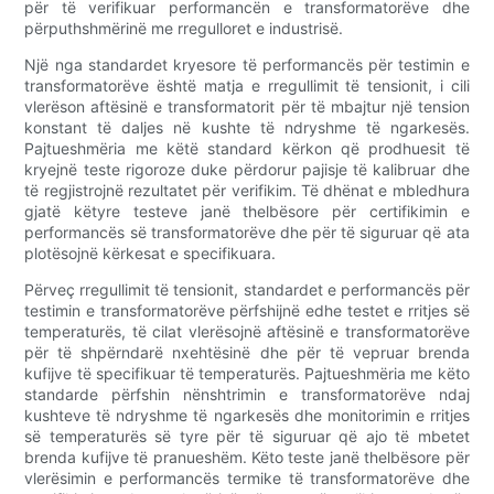
për të verifikuar performancën e transformatorëve dhe
përputhshmërinë me rregulloret e industrisë.
Një nga standardet kryesore të performancës për testimin e
transformatorëve është matja e rregullimit të tensionit, i cili
vlerëson aftësinë e transformatorit për të mbajtur një tension
konstant të daljes në kushte të ndryshme të ngarkesës.
Pajtueshmëria me këtë standard kërkon që prodhuesit të
kryejnë teste rigoroze duke përdorur pajisje të kalibruar dhe
të regjistrojnë rezultatet për verifikim. Të dhënat e mbledhura
gjatë këtyre testeve janë thelbësore për certifikimin e
performancës së transformatorëve dhe për të siguruar që ata
plotësojnë kërkesat e specifikuara.
Përveç rregullimit të tensionit, standardet e performancës për
testimin e transformatorëve përfshijnë edhe testet e rritjes së
temperaturës, të cilat vlerësojnë aftësinë e transformatorëve
për të shpërndarë nxehtësinë dhe për të vepruar brenda
kufijve të specifikuar të temperaturës. Pajtueshmëria me këto
standarde përfshin nënshtrimin e transformatorëve ndaj
kushteve të ndryshme të ngarkesës dhe monitorimin e rritjes
së temperaturës së tyre për të siguruar që ajo të mbetet
brenda kufijve të pranueshëm. Këto teste janë thelbësore për
vlerësimin e performancës termike të transformatorëve dhe