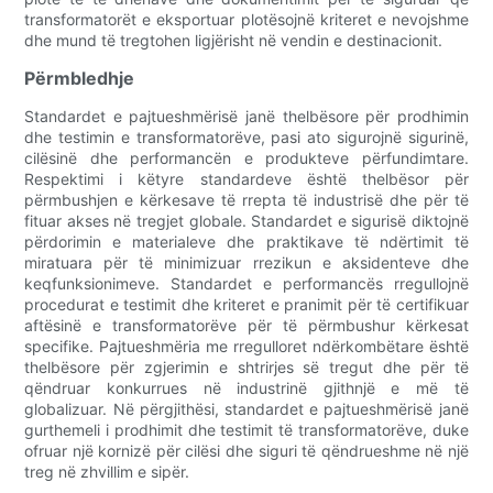
transformatorët e eksportuar plotësojnë kriteret e nevojshme
dhe mund të tregtohen ligjërisht në vendin e destinacionit.
Përmbledhje
Standardet e pajtueshmërisë janë thelbësore për prodhimin
dhe testimin e transformatorëve, pasi ato sigurojnë sigurinë,
cilësinë dhe performancën e produkteve përfundimtare.
Respektimi i këtyre standardeve është thelbësor për
përmbushjen e kërkesave të rrepta të industrisë dhe për të
fituar akses në tregjet globale. Standardet e sigurisë diktojnë
përdorimin e materialeve dhe praktikave të ndërtimit të
miratuara për të minimizuar rrezikun e aksidenteve dhe
keqfunksionimeve. Standardet e performancës rregullojnë
procedurat e testimit dhe kriteret e pranimit për të certifikuar
aftësinë e transformatorëve për të përmbushur kërkesat
specifike. Pajtueshmëria me rregulloret ndërkombëtare është
thelbësore për zgjerimin e shtrirjes së tregut dhe për të
qëndruar konkurrues në industrinë gjithnjë e më të
globalizuar. Në përgjithësi, standardet e pajtueshmërisë janë
gurthemeli i prodhimit dhe testimit të transformatorëve, duke
ofruar një kornizë për cilësi dhe siguri të qëndrueshme në një
treg në zhvillim e sipër.