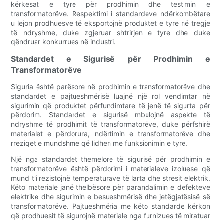
kërkesat e tyre për prodhimin dhe testimin e
transformatorëve. Respektimi i standardeve ndërkombëtare
u lejon prodhuesve të eksportojnë produktet e tyre në tregje
të ndryshme, duke zgjeruar shtrirjen e tyre dhe duke
qëndruar konkurrues në industri.
Standardet e Sigurisë për Prodhimin e
Transformatorëve
Siguria është parësore në prodhimin e transformatorëve dhe
standardet e pajtueshmërisë luajnë një rol vendimtar në
sigurimin që produktet përfundimtare të jenë të sigurta për
përdorim. Standardet e sigurisë mbulojnë aspekte të
ndryshme të prodhimit të transformatorëve, duke përfshirë
materialet e përdorura, ndërtimin e transformatorëve dhe
rreziqet e mundshme që lidhen me funksionimin e tyre.
Një nga standardet themelore të sigurisë për prodhimin e
transformatorëve është përdorimi i materialeve izoluese që
mund t'i rezistojnë temperaturave të larta dhe stresit elektrik.
Këto materiale janë thelbësore për parandalimin e defekteve
elektrike dhe sigurimin e besueshmërisë dhe jetëgjatësisë së
transformatorëve. Pajtueshmëria me këto standarde kërkon
që prodhuesit të sigurojnë materiale nga furnizues të miratuar