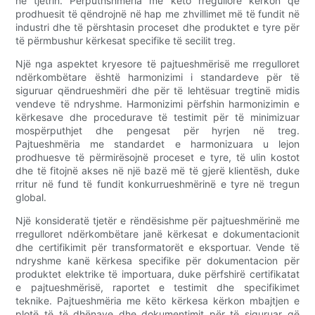
në tjetrin. Përputhshmëria me këto rregullore kërkon që
prodhuesit të qëndrojnë në hap me zhvillimet më të fundit në
industri dhe të përshtasin proceset dhe produktet e tyre për
të përmbushur kërkesat specifike të secilit treg.
Një nga aspektet kryesore të pajtueshmërisë me rregulloret
ndërkombëtare është harmonizimi i standardeve për të
siguruar qëndrueshmëri dhe për të lehtësuar tregtinë midis
vendeve të ndryshme. Harmonizimi përfshin harmonizimin e
kërkesave dhe procedurave të testimit për të minimizuar
mospërputhjet dhe pengesat për hyrjen në treg.
Pajtueshmëria me standardet e harmonizuara u lejon
prodhuesve të përmirësojnë proceset e tyre, të ulin kostot
dhe të fitojnë akses në një bazë më të gjerë klientësh, duke
rritur në fund të fundit konkurrueshmërinë e tyre në tregun
global.
Një konsideratë tjetër e rëndësishme për pajtueshmërinë me
rregulloret ndërkombëtare janë kërkesat e dokumentacionit
dhe certifikimit për transformatorët e eksportuar. Vende të
ndryshme kanë kërkesa specifike për dokumentacion për
produktet elektrike të importuara, duke përfshirë certifikatat
e pajtueshmërisë, raportet e testimit dhe specifikimet
teknike. Pajtueshmëria me këto kërkesa kërkon mbajtjen e
plotë të të dhënave dhe dokumentimit për të siguruar që