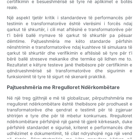
certifikimin e besueshmërisë së tyre në aplikimet e botës
reale.
Një aspekt tjetër kritik i standardeve të performancës për
testimin e transformatorëve është vlerësimi i forcës ndaj
qarkut të shkurtër, i cili mat aftësinë e transformatorëve për
t'i bërë ballë rrymave të qarkut të shkurtër pa pësuar
dëmtime. Pajtueshmëria me këto standarde përfshin
nënshtrimin e transformatorëve ndaj kushteve të simuluara të
qarkut të shkurtër dhe verifikimin e aftësisë së tyre për t'i
bërë ballë streseve mekanike dhe termike që lidhen me to.
Rezultatet e këtyre testeve janë thelbësore për certifikimin e
qëndrueshmërisë së transformatorëve dhe sigurimin e
funksionimit të tyre të sigurt në skenarë praktikë.
Pajtueshmëria me Rregulloret Ndërkombëtare
Në një treg gjithnjë e më të globalizuar, përputhshmëria me
rregulloret ndërkombëtare është thelbësore për prodhuesit e
transformatorëve dhe qendrat e testimit për të zgjeruar
shtrirjen e tyre dhe për të mbetur konkurrues. Rregulloret
ndërkombëtare përfshijnë një gamë të gjerë kërkesash, duke
përfshirë standardet e sigurisë, kriteret e performancës dhe
udhëzimet e dokumentimit, të cilat ndryshojnë nga një vend