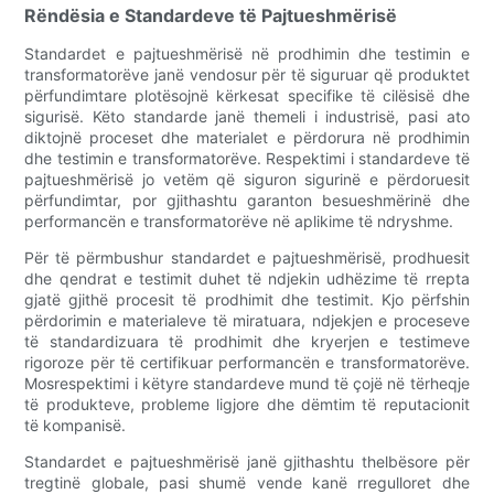
Rëndësia e Standardeve të Pajtueshmërisë
Standardet e pajtueshmërisë në prodhimin dhe testimin e
transformatorëve janë vendosur për të siguruar që produktet
përfundimtare plotësojnë kërkesat specifike të cilësisë dhe
sigurisë. Këto standarde janë themeli i industrisë, pasi ato
diktojnë proceset dhe materialet e përdorura në prodhimin
dhe testimin e transformatorëve. Respektimi i standardeve të
pajtueshmërisë jo vetëm që siguron sigurinë e përdoruesit
përfundimtar, por gjithashtu garanton besueshmërinë dhe
performancën e transformatorëve në aplikime të ndryshme.
Për të përmbushur standardet e pajtueshmërisë, prodhuesit
dhe qendrat e testimit duhet të ndjekin udhëzime të rrepta
gjatë gjithë procesit të prodhimit dhe testimit. Kjo përfshin
përdorimin e materialeve të miratuara, ndjekjen e proceseve
të standardizuara të prodhimit dhe kryerjen e testimeve
rigoroze për të certifikuar performancën e transformatorëve.
Mosrespektimi i këtyre standardeve mund të çojë në tërheqje
të produkteve, probleme ligjore dhe dëmtim të reputacionit
të kompanisë.
Standardet e pajtueshmërisë janë gjithashtu thelbësore për
tregtinë globale, pasi shumë vende kanë rregulloret dhe