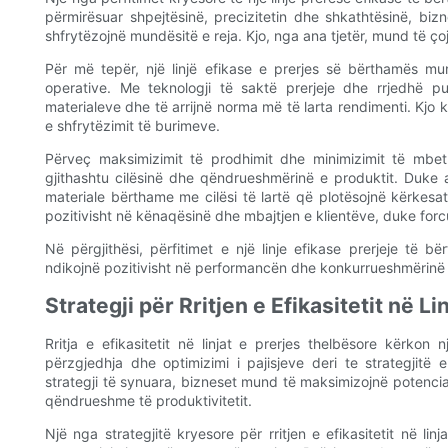
përmirësuar shpejtësinë, precizitetin dhe shkathtësinë, bi
shfrytëzojnë mundësitë e reja. Kjo, nga ana tjetër, mund të çoj
Për më tepër, një linjë efikase e prerjes së bërthamës m
operative. Me teknologji të saktë prerjeje dhe rrjedhë 
materialeve dhe të arrijnë norma më të larta rendimenti. Kjo 
e shfrytëzimit të burimeve.
Përveç maksimizimit të prodhimit dhe minimizimit të mbetu
gjithashtu cilësinë dhe qëndrueshmërinë e produktit. Duke a
materiale bërthame me cilësi të lartë që plotësojnë kërkesa
pozitivisht në kënaqësinë dhe mbajtjen e klientëve, duke forc
Në përgjithësi, përfitimet e një linje efikase prerjeje të b
ndikojnë pozitivisht në performancën dhe konkurrueshmërinë 
Strategji për Rritjen e Efikasitetit në L
Rritja e efikasitetit në linjat e prerjes thelbësore kërko
përzgjedhja dhe optimizimi i pajisjeve deri te strategjit
strategji të synuara, bizneset mund të maksimizojnë potencialin
qëndrueshme të produktivitetit.
Një nga strategjitë kryesore për rritjen e efikasitetit në li