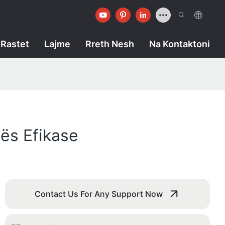
Rastet
Lajme
Rreth Nesh
Na Kontaktoni
mës Efikase
Contact Us For Any Support Now