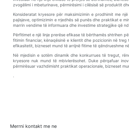
zvogëlimi i mbeturinave, përmirësimi i cilësisë së produktit dh
Konsideratat kryesore për maksimizimin e prodhimit me një 
pajisjeve, optimizimin e rrjedhës së punës dhe praktikat e m
marrin vendime të informuara dhe investime strategjike që ndi
Përfitimet e një linje prerëse efikase të bërthamës shtrihen pë
fitimin financiar, kënaqësinë e klientit dhe pozicionin në treg
efikasitetit, bizneset mund të arrijnë fitime të qëndrueshme n
Në mjedisin e sotëm dinamik dhe konkurrues të tregut, rënd
kryesore nuk mund të mbivlerësohet. Duke përqafuar inova
përmirësuar vazhdimisht praktikat operacionale, bizneset mun
.
Merrni kontakt me ne