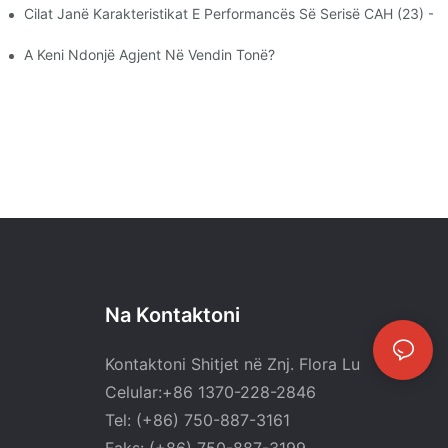
ombëtarë
Cilat Janë Karakteristikat E Performancës Së Serisë CAH (23)
A Keni Ndonjë Agjent Në Vendin Tonë?
Na Kontaktoni
Kontaktoni Shitjet në Znj. Flora Lu
Celular:+86 1370-228-2846
Tel: (+86) 750-887-3161
Faks: (+86) 750-887-3199