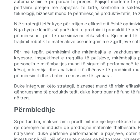
automatizimin e përparuar të prerjes. Pajisjet moderne të 
përfshirë prerjen me shpejtësi të lartë, kontrollin e sakt
teknologji, bizneset mund të përmirësojnë produktivitetin, të
Një strategji tjetër kyçe për rritjen e efikasitetit është optimi
Nga hyrja e lëndës së parë deri te prodhimi i produktit të pë
përmirësohet për të maksimizuar efikasitetin. Kjo mund të p
trajtimit robotik të materialeve ose integrimin e zgjidhjeve so
Për më tepër, përmirësimi dhe mirëmbajtja e vazhdueshme ja
kryesore. Inspektimet e rregullta të pajisjeve, mirëmbajtj
personelin e mirëmbajtjes mund të sigurojnë performancë t
kësaj, mbledhja dhe analizimi i të dhënave të prodhimit mun
përmirësimit dhe zbatimin e masave të synuara.
Duke integruar këto strategji, bizneset mund të rrisin efikasite
qëndrueshme të produktivitetit, duke kontribuar në fund të f
në treg.
Përmbledhje
Si përfundim, maksimizimi i prodhimit me një linjë efikase të 
që operojnë në industri që prodhojnë materiale thelbësore. Ef
ndryshëm, duke përfshirë performancën e pajisjeve, optimi
investuar në një linjë efikase të prerjes së bërthamës, bizneset 