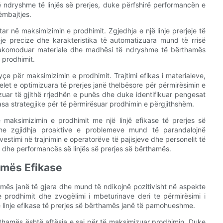
ë ndryshme të linjës së prerjes, duke përfshirë performancën e
ëmbajtjes.
ar në maksimizimin e prodhimit. Zgjedhja e një linje prerjeje të
eje precize dhe karakteristika të automatizuara mund të rrisë
 të akomoduar materiale dhe madhësi të ndryshme të bërthamës
 prodhimit.
yçe për maksimizimin e prodhimit. Trajtimi efikas i materialeve,
elet e optimizuara të prerjes janë thelbësore për përmirësimin e
zuar të gjithë rrjedhën e punës dhe duke identifikuar pengesat
sa strategjike për të përmirësuar prodhimin e përgjithshëm.
në maksimizimin e prodhimit me një linjë efikase të prerjes së
 dhe zgjidhja proaktive e problemeve mund të parandalojnë
stimi në trajnimin e operatorëve të pajisjeve dhe personelit të
ë dhe performancës së linjës së prerjes së bërthamës.
hamës Efikase
thamës janë të gjera dhe mund të ndikojnë pozitivisht në aspekte
 prodhimit dhe zvogëlimi i mbeturinave deri te përmirësimi i
ë linje efikase të prerjes së bërthamës janë të pamohueshme.
ërthamës është aftësia e saj për të maksimizuar prodhimin. Duke