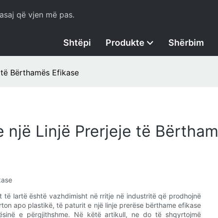
asaj që vjen më pas.
Shtëpi
Produkte
Shërbim
e të Bërthamës Efikase
 një Linjë Prerjeje të Bërtha
kase
të lartë është vazhdimisht në rritje në industritë që prodhojnë
ton apo plastikë, të paturit e një linje prerëse bërthame efikase
sinë e përgjithshme. Në këtë artikull, ne do të shqyrtojmë