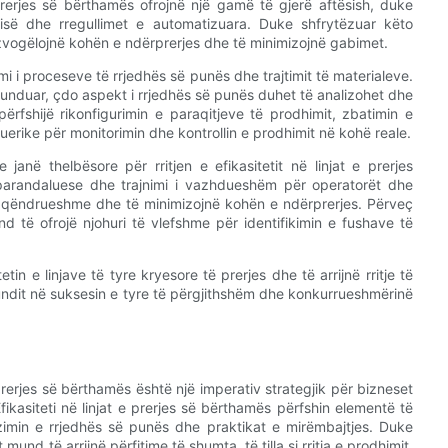
prerjes së bërthamës ofrojnë një gamë të gjerë aftësish, duke
ësisë dhe rregullimet e automatizuara. Duke shfrytëzuar këto
 zvogëlojnë kohën e ndërprerjes dhe të minimizojnë gabimet.
zimi i proceseve të rrjedhës së punës dhe trajtimit të materialeve.
rfunduar, çdo aspekt i rrjedhës së punës duhet të analizohet dhe
ërfshijë rikonfigurimin e paraqitjeve të prodhimit, zbatimin e
ftuerike për monitorimin dhe kontrollin e prodhimit në kohë reale.
në thelbësore për rritjen e efikasitetit në linjat e prerjes
a parandaluese dhe trajnimi i vazhdueshëm për operatorët dhe
ë qëndrueshme dhe të minimizojnë kohën e ndërprerjes. Përveç
d të ofrojë njohuri të vlefshme për identifikimin e fushave të
tin e linjave të tyre kryesore të prerjes dhe të arrijnë rritje të
undit në suksesin e tyre të përgjithshëm dhe konkurrueshmërinë
prerjes së bërthamës është një imperativ strategjik për bizneset
ikasiteti në linjat e prerjes së bërthamës përfshin elementë të
zimin e rrjedhës së punës dhe praktikat e mirëmbajtjes. Duke
mund të arrijnë përfitime të shumta, të tilla si rritja e prodhimit,