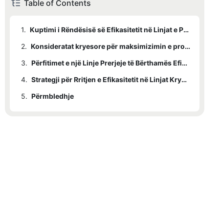
Table of Contents
1.
Kuptimi i Rëndësisë së Efikasitetit në Linjat e Prerjes Bërthamore
2.
Konsideratat kryesore për maksimizimin e prodhimit
3.
Përfitimet e një Linje Prerjeje të Bërthamës Efikase
4.
Strategji për Rritjen e Efikasitetit në Linjat Kryesore të Prerjes
5.
Përmbledhje