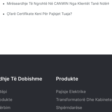
Mirëseardhje Të Ngrohtë Në CANWIN Nga Klientët Tanë Ndërk
Thatë? Cilat Janë Funksionet E Tyre Përkatëse?1
Çfarë Certifikate Keni Për Pajisjet Tuaja?
idhje Të Dobishme
Produkte
tëpi
Pajisje Elektrike
odukte
Transformatorë Dhe Kabinete
ërbim
Shpërndarëse