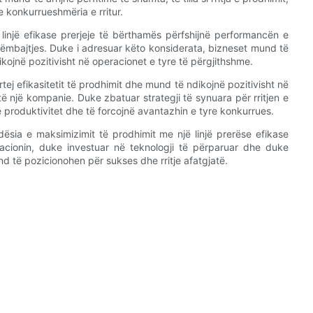
e konkurrueshmëria e rritur.
linjë efikase prerjeje të bërthamës përfshijnë performancën e
irëmbajtjes. Duke i adresuar këto konsiderata, bizneset mund të
kojnë pozitivisht në operacionet e tyre të përgjithshme.
rtej efikasitetit të prodhimit dhe mund të ndikojnë pozitivisht në
 të një kompanie. Duke zbatuar strategji të synuara për rritjen e
ë produktivitet dhe të forcojnë avantazhin e tyre konkurrues.
ësia e maksimizimit të prodhimit me një linjë prerëse efikase
cionin, duke investuar në teknologji të përparuar dhe duke
d të pozicionohen për sukses dhe rritje afatgjatë.