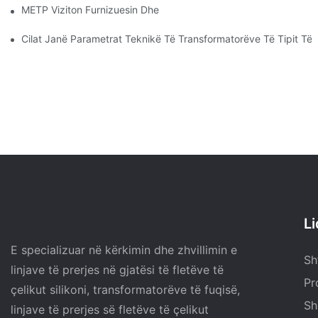
METP Viziton Furnizuesin Dhe Prodhuesit E CANWIN | CANWIN
Cilat Janë Parametrat Teknikë Të Transformatorëve Të Tipit Të 
L
E specializuar në kërkimin dhe zhvillimin e
Sh
linjave të prerjes në gjatësi të fletëve të
Pr
çelikut silikoni, transformatorëve të fuqisë,
Sh
linjave të prerjes së fletëve të çelikut