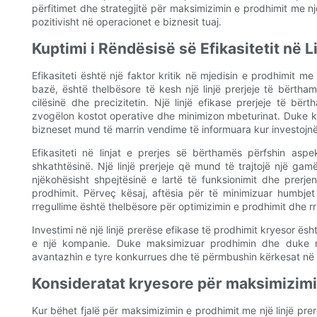
përfitimet dhe strategjitë për maksimizimin e prodhimit me nj
pozitivisht në operacionet e biznesit tuaj.
Kuptimi i Rëndësisë së Efikasitetit në 
Efikasiteti është një faktor kritik në mjedisin e prodhimit m
bazë, është thelbësore të kesh një linjë prerjeje të bërt
cilësinë dhe precizitetin. Një linjë efikase prerjeje të bë
zvogëlon kostot operative dhe minimizon mbeturinat. Duke kup
bizneset mund të marrin vendime të informuara kur investojnë 
Efikasiteti në linjat e prerjes së bërthamës përfshin asp
shkathtësinë. Një linjë prerjeje që mund të trajtojë një g
njëkohësisht shpejtësinë e lartë të funksionimit dhe prerje
prodhimit. Përveç kësaj, aftësia për të minimizuar humbje
rregullime është thelbësore për optimizimin e prodhimit dhe rr
Investimi në një linjë prerëse efikase të prodhimit kryesor ës
e një kompanie. Duke maksimizuar prodhimin dhe duke mi
avantazhin e tyre konkurrues dhe të përmbushin kërkesat në rr
Konsideratat kryesore për maksimizimi
Kur bëhet fjalë për maksimizimin e prodhimit me një linjë pr