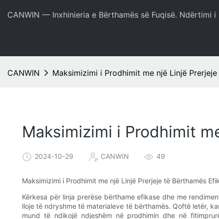
CANWIN — Inxhinieria e Bërthamës së Fuqisë. Ndërtimi i 
CANWIN
Maksimizimi i Prodhimit me një Linjë Prerjej
Maksimizimi i Prodhimit me
2024-10-29
CANWIN
49
Maksimizimi i Prodhimit me një Linjë Prerjeje të Bërthamës Efi
Kërkesa për linja prerëse bërthame efikase dhe me rendiment 
lloje të ndryshme të materialeve të bërthamës. Qoftë letër, kar
mund të ndikojë ndjeshëm në prodhimin dhe në fitimprurë