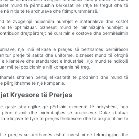
zneset mund të përmbushin kërkesat në rritje të tregut dhe të
ë në rritje të të ardhurave dhe fitimprurshmërisë.
und të zvogëlojë ndjeshëm humbjet e materialeve dhe kostot
pune të optimizuar, bizneset mund të minimizojnë humbjet e
kontribuon drejtpërdrejt në kursimin e kostove dhe përmirësimin
rinave, një linjë efikase e prerjes së bërthamës përmirëson
rritur prerje të sakta dhe uniforme, bizneset mund të ofrojnë
t e klientëve dhe standardet e industrisë. Kjo mund të ndikojë
uar më tej pozicionin e një kompanie në treg.
ërthamës shtrihen përtej efikasitetit të prodhimit dhe mund të
e përgjithshme të një kompanie.
injat Kryesore të Prerjes
n një qasje strategjike që përfshin elementë të ndryshëm, nga
ë e përmirësimit dhe mirëmbajtjes së proceseve. Duke zbatuar
 e linjave të tyre të prerjes thelbësore dhe të arrijnë fitime të
njat e prerjes së bërthamës është investimi në teknologjinë dhe