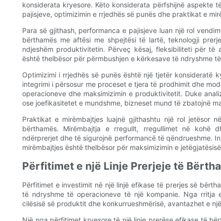
konsiderata kryesore. Këto konsiderata përfshijnë aspekte t
pajisjeve, optimizimin e rrjedhës së punës dhe praktikat e mir
Para së gjithash, performanca e pajisjeve luan një rol vendimt
bërthamës me aftësi me shpejtësi të lartë, teknologji prerj
ndjeshëm produktivitetin. Përveç kësaj, fleksibiliteti për
është thelbësor për përmbushjen e kërkesave të ndryshme të
Optimizimi i rrjedhës së punës është një tjetër konsideratë k
integrimi i përsosur me proceset e tjera të prodhimit dhe mod
operacioneve dhe maksimizimin e produktivitetit. Duke anali
ose joefikasitetet e mundshme, bizneset mund të zbatojnë ma
Praktikat e mirëmbajtjes luajnë gjithashtu një rol jetësor 
bërthamës. Mirëmbajtja e rregullt, rregullimet në kohë
ndërprerjet dhe të sigurojnë performancë të qëndrueshme. Inve
mirëmbajtjes është thelbësor për maksimizimin e jetëgjatësis
Përfitimet e një Linje Prerjeje të Bërt
Përfitimet e investimit në një linjë efikase të prerjes së bër
të ndryshme të operacioneve të një kompanie. Nga rritja e
cilësisë së produktit dhe konkurrueshmërisë, avantazhet e nj
Një nga përfitimet kryesore të një linje prerëse efikase të b