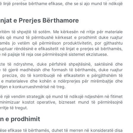
ë linjë prerëse bërthame efikase, dhe se si ajo mund të ndikojë
Linjat e Prerjes Bërthamore
e ritëm të shpejtë të sotëm. Me kërkesën në rritje për materiale
hamës që mund të përmbushë kërkesat e prodhimit duke ruajtur
rthamës jo vetëm që përmirëson produktivitetin, por gjithashtu
tuar rëndësinë e efikasitetit në linjat e prerjes së bërthamës,
në pajisje të reja ose përmirësojnë sistemet ekzistuese.
ekte të ndryshme, duke përfshirë shpejtësinë, saktësinë dhe
amë të gjerë madhësish dhe formash të bërthamës, duke ruajtur
n precize, do të kontribuojë në efikasitetin e përgjithshëm të
t e materialeve dhe kohën e ndërprerjes për mirëmbajtje dhe
itjen e konkurrueshmërisë në treg.
htë një vendim strategjik që mund të ndikojë ndjeshëm në fitimet
nimizuar kostot operative, bizneset mund të përmirësojnë
itje të tregut.
n e prodhimit
erëse efikase të bërthamës, duhet të merren në konsideratë disa