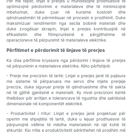
Për më tepër, linjat e prerjes u mundësojnë prodhuesve të
optimizojnë përdorimin e materialeve dhe të minimizojnë
mbeturinat, duke çuar në kursime kostosh dhe
qëndrueshmëri të përmirësuar në procesin e prodhimit. Duke
maksimizuar rendimentin nga secila bobinë materiali dhe
duke zvogëluar skrapin, linjat e prerjes kontribuojnë në
efikasitetin dhe fitimprurësinë e përgjithshme të
operacioneve të përpunimit të materialeve elektrike.
Përfitimet e përdorimit të linjave të prerjes
Ka disa përfitime kryesore nga përdorimi i linjave të prerjes
në përpunimin e materialeve elektrike. Këto përfshijnë:
- Prerje me precizion të lartë: Linjat e prerjes janë të pajisura
me sisteme të përparuara me servo dhe mjete prerjeje
precize, duke siguruar prerje të qëndrueshme dhe të sakta
në të gjithë gjerësinë e materialit. Ky nivel precizioni është
thelbësor për arritjen e tolerancave të ngushta dhe saktësisë
dimensionale në komponentët elektrikë.
- Produktivitet i rritur: Linjat e prerjes janë projektuar për
operim me shpejtësi të lartë, duke u lejuar prodhuesve të
përpunojnë vëllime të mëdha materialesh në një kohë të
shkurtër. Kjo rritje e produktivitetit përkthehet në prodhim më