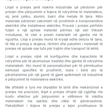
Linjat e prerjes janë makina industriale që përdoren për
prerjen dhe përpunimin e llojeve të ndryshme të materialeve,
siç janë çeliku, alumini, bakri dhe metale të tjera. Këto
materiale përdoren zakonisht në prodhimin e komponentëve
elektrikë dhe instalimeve elektrike. Procesi i prerjes përfshin
futjen e një spirale materiali përmes një seti thikash
rrotulluese, të cilat e presin materialin në gjerësi më të
ngushta. Linja e prerjes mund të kryejë edhe detyra të tjera,
të tilla si prerja e skajeve, rikthimi dhe paketimi i materialit të
prerjes në spirale ose tufa për trajtim dhe transport të lehtë.
Linjat e prerjes vijnë në konfigurime dhe kapacitete të
ndryshme për të akomoduar trashësi dhe gjerësi të ndryshme
materialesh. Ato mund të personalizohen për të përmbushur
kërkesat specifike të prodhimit, duke i bërë ato të
përshtatshme për një gamë të gjerë aplikimesh në industrinë
e përpunimit të materialeve elektrike.
Me aftësitë e tyre me shpejtësi të lartë dhe mekanizmat e
prerjes me precizion, linjat e prerjes ofrojnë një zgjidhje me
kosto efektive për përpunimin e vëllimeve të mëdha
materialesh me saktësi dhe cilësi të qëndrueshme.
Fleksibiliteti i linjave të prerjes u lejon prodhuesve të