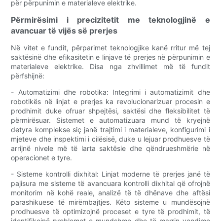
për përpunimin e materialeve elektrike.
Përmirësimi i precizitetit me teknologjinë e
avancuar të vijës së prerjes
Në vitet e fundit, përparimet teknologjike kanë rritur më tej
saktësinë dhe efikasitetin e linjave të prerjes në përpunimin e
materialeve elektrike. Disa nga zhvillimet më të fundit
përfshijnë:
- Automatizimi dhe robotika: Integrimi i automatizimit dhe
robotikës në linjat e prerjes ka revolucionarizuar procesin e
prodhimit duke ofruar shpejtësi, saktësi dhe fleksibilitet të
përmirësuar. Sistemet e automatizuara mund të kryejnë
detyra komplekse siç janë trajtimi i materialeve, konfigurimi i
mjeteve dhe inspektimi i cilësisë, duke u lejuar prodhuesve të
arrijnë nivele më të larta saktësie dhe qëndrueshmërie në
operacionet e tyre.
- Sisteme kontrolli dixhital: Linjat moderne të prerjes janë të
pajisura me sisteme të avancuara kontrolli dixhital që ofrojnë
monitorim në kohë reale, analizë të të dhënave dhe aftësi
parashikuese të mirëmbajtjes. Këto sisteme u mundësojnë
prodhuesve të optimizojnë proceset e tyre të prodhimit, të
identifikojnë problemet e mundshme dhe të marrin vendime