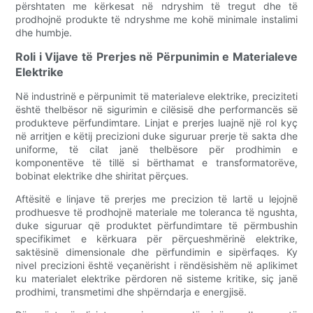
përshtaten me kërkesat në ndryshim të tregut dhe të
prodhojnë produkte të ndryshme me kohë minimale instalimi
dhe humbje.
Roli i Vijave të Prerjes në Përpunimin e Materialeve
Elektrike
Në industrinë e përpunimit të materialeve elektrike, preciziteti
është thelbësor në sigurimin e cilësisë dhe performancës së
produkteve përfundimtare. Linjat e prerjes luajnë një rol kyç
në arritjen e këtij precizioni duke siguruar prerje të sakta dhe
uniforme, të cilat janë thelbësore për prodhimin e
komponentëve të tillë si bërthamat e transformatorëve,
bobinat elektrike dhe shiritat përçues.
Aftësitë e linjave të prerjes me precizion të lartë u lejojnë
prodhuesve të prodhojnë materiale me toleranca të ngushta,
duke siguruar që produktet përfundimtare të përmbushin
specifikimet e kërkuara për përçueshmërinë elektrike,
saktësinë dimensionale dhe përfundimin e sipërfaqes. Ky
nivel precizioni është veçanërisht i rëndësishëm në aplikimet
ku materialet elektrike përdoren në sisteme kritike, siç janë
prodhimi, transmetimi dhe shpërndarja e energjisë.