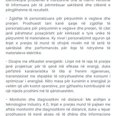
të informuara për të përmirësuar saktësinë dhe cilësinë e
përgjithshme të rezultatit.
- Zgjidhje të personalizuara për përpunimin e veglave dhe
prerjen: Prodhuesit tani kanë qasje në zgjidhje të
personalizuara për përpunimin e veglave dhe prerjen, të cilat
janë përshtatur posaçërisht për kërkesat e tyre unike të
përpunimit të materialeve. Ky nivel i personalizimit siguron që
linjat e prerjes të mund të ofrojnë nivelin më të lartë të
saktësisë dhe performancës për lloje të ndryshme të
materialeve elektrike.
- Dizajne me efikasitet energjetik: Linjat më të reja të prerjes
janë projektuar për të qenë më efikase në energji, duke
përfshirë karakteristika të tilla si frenimi rigjenerues,
transmisionet me shpejtësi të ndryshueshme dhe konsumi i
optimizuar i energjisë. Këto masa për kursimin e energjisë jo
vetëm që ulin kostot operative, por gjithashtu kontribuojnë në
një mjedis prodhimi më të qëndrueshëm.
- Monitorim dhe diagnostikim në distancë: Me ardhjen e
teknologjive Industry 4.0, linjat e prerjes mund të pajisen me
aftësi monitorimi dhe diagnostikimi në distancë, duke u lejuar
prodhuesve të kenë akses në të dhëna dhe informacione