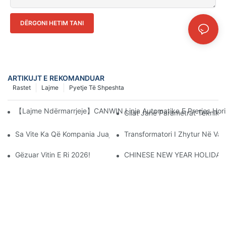
DËRGONI HETIM TANI
ARTIKUJT E REKOMANDUAR
Rastet
Lajme
Pyetje Të Shpeshta
【Lajme Ndërmarrjeje】CANWIN Linja Automatike E Prerjes Hor
Cilat Janë Parametrat Teknikë 
Sa Vite Ka Që Kompania Juaj Prodhon Këtë Lloj Pajisjeje?
Transformatori I Zhytur Në Va
Gëzuar Vitin E Ri 2026!
CHINESE NEW YEAR HOLIDAY