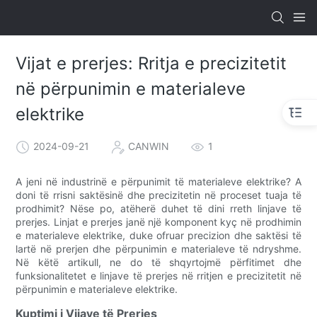
Vijat e prerjes: Rritja e precizitetit
në përpunimin e materialeve
elektrike
2024-09-21
CANWIN
1
A jeni në industrinë e përpunimit të materialeve elektrike? A
doni të rrisni saktësinë dhe precizitetin në proceset tuaja të
prodhimit? Nëse po, atëherë duhet të dini rreth linjave të
prerjes. Linjat e prerjes janë një komponent kyç në prodhimin
e materialeve elektrike, duke ofruar precizion dhe saktësi të
lartë në prerjen dhe përpunimin e materialeve të ndryshme.
Në këtë artikull, ne do të shqyrtojmë përfitimet dhe
funksionalitetet e linjave të prerjes në rritjen e precizitetit në
përpunimin e materialeve elektrike.
Kuptimi i Vijave të Prerjes