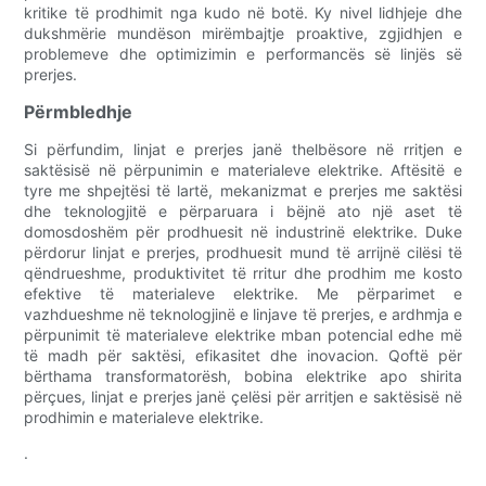
kritike të prodhimit nga kudo në botë. Ky nivel lidhjeje dhe
dukshmërie mundëson mirëmbajtje proaktive, zgjidhjen e
problemeve dhe optimizimin e performancës së linjës së
prerjes.
Përmbledhje
Si përfundim, linjat e prerjes janë thelbësore në rritjen e
saktësisë në përpunimin e materialeve elektrike. Aftësitë e
tyre me shpejtësi të lartë, mekanizmat e prerjes me saktësi
dhe teknologjitë e përparuara i bëjnë ato një aset të
domosdoshëm për prodhuesit në industrinë elektrike. Duke
përdorur linjat e prerjes, prodhuesit mund të arrijnë cilësi të
qëndrueshme, produktivitet të rritur dhe prodhim me kosto
efektive të materialeve elektrike. Me përparimet e
vazhdueshme në teknologjinë e linjave të prerjes, e ardhmja e
përpunimit të materialeve elektrike mban potencial edhe më
të madh për saktësi, efikasitet dhe inovacion. Qoftë për
bërthama transformatorësh, bobina elektrike apo shirita
përçues, linjat e prerjes janë çelësi për arritjen e saktësisë në
prodhimin e materialeve elektrike.
.