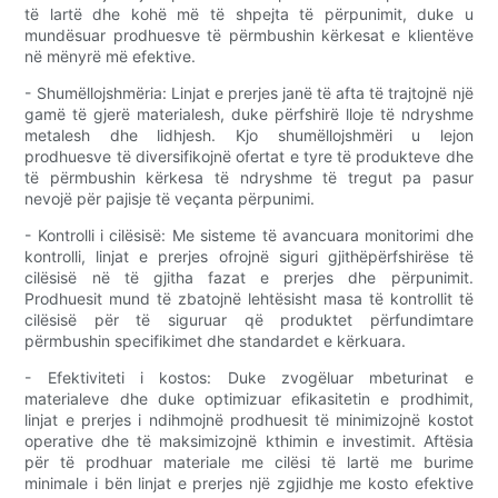
të lartë dhe kohë më të shpejta të përpunimit, duke u
mundësuar prodhuesve të përmbushin kërkesat e klientëve
në mënyrë më efektive.
- Shumëllojshmëria: Linjat e prerjes janë të afta të trajtojnë një
gamë të gjerë materialesh, duke përfshirë lloje të ndryshme
metalesh dhe lidhjesh. Kjo shumëllojshmëri u lejon
prodhuesve të diversifikojnë ofertat e tyre të produkteve dhe
të përmbushin kërkesa të ndryshme të tregut pa pasur
nevojë për pajisje të veçanta përpunimi.
- Kontrolli i cilësisë: Me sisteme të avancuara monitorimi dhe
kontrolli, linjat e prerjes ofrojnë siguri gjithëpërfshirëse të
cilësisë në të gjitha fazat e prerjes dhe përpunimit.
Prodhuesit mund të zbatojnë lehtësisht masa të kontrollit të
cilësisë për të siguruar që produktet përfundimtare
përmbushin specifikimet dhe standardet e kërkuara.
- Efektiviteti i kostos: Duke zvogëluar mbeturinat e
materialeve dhe duke optimizuar efikasitetin e prodhimit,
linjat e prerjes i ndihmojnë prodhuesit të minimizojnë kostot
operative dhe të maksimizojnë kthimin e investimit. Aftësia
për të prodhuar materiale me cilësi të lartë me burime
minimale i bën linjat e prerjes një zgjidhje me kosto efektive