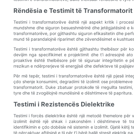
Rëndësia e Testimit të Transformatorit
Testimi i transformatorëve është një aspekt kritik i proces
mundshme dhe siguron besueshmërinë dhe jetëgjatësinë e këty
transformatorëve, por gjithashtu siguron efikasitetin dhe per
mund të parandalojnë riparimet dhe zëvendësimet e kushtues
Testimi i transformatorëve është gjithashtu thelbësor për kon
devijim nga specifikimet e projektimit dhe t'i adresojnë at
proaktive është thelbësore për të siguruar integritetin e p
rrezikun e ndërprerjeve të energjisë dhe defekteve të pajisjev
Për më tepër, testimi i transformatorëve është një pjesë int
çdo shenje konsumimi, degradimi të izolimit ose problemev
transformatorit. Duke zbatuar protokolle të rregullta testim
tyre dhe të zvogëlojnë mundësinë e dështimeve të papritura.
Testimi i Rezistencës Dielektrike
Testimi i forcës dielektrike është një metodë themelore për vle
izolimit është një shkak i zakonshëm i dështimeve të tra
identifikimin e çdo dobësie në sistemin e izolimit. Gjatë këtij te
të përcaktuar aftësinë e tij për t'i bërë ballë stresit elektrik pa