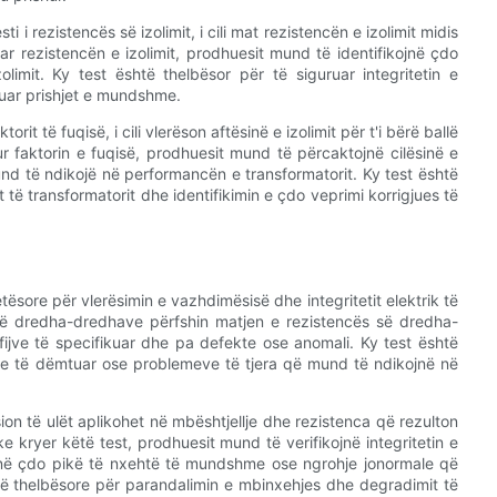
 i rezistencës së izolimit, i cili mat rezistencën e izolimit midis
 rezistencën e izolimit, prodhuesit mund të identifikojnë çdo
limit. Ky test është thelbësor për të siguruar integritetin e
luar prishjet e mundshme.
torit të fuqisë, i cili vlerëson aftësinë e izolimit për t'i bërë ballë
ur faktorin e fuqisë, prodhuesit mund të përcaktojnë cilësinë e
nd të ndikojë në performancën e transformatorit. Ky test është
t të transformatorit dhe identifikimin e çdo veprimi korrigjues të
ësore për vlerësimin e vazhdimësisë dhe integritetit elektrik të
 së dredha-dredhave përfshin matjen e rezistencës së dredha-
fijve të specifikuar dhe pa defekte ose anomali. Ky test është
esve të dëmtuar ose problemeve të tjera që mund të ndikojnë në
sion të ulët aplikohet në mbështjellje dhe rezistenca që rezulton
e kryer këtë test, prodhuesit mund të verifikojnë integritetin e
ikojnë çdo pikë të nxehtë të mundshme ose ngrohje jonormale që
të thelbësore për parandalimin e mbinxehjes dhe degradimit të