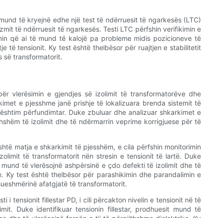
 mund të kryejnë edhe një test të ndërruesit të ngarkesës (LTC)
mit të ndërruesit të ngarkesës. Testi LTC përfshin verifikimin e
imin që ai të mund të kalojë pa probleme midis pozicioneve të
të tensionit. Ky test është thelbësor për ruajtjen e stabilitetit
s së transformatorit.
për vlerësimin e gjendjes së izolimit të transformatorëve dhe
imet e pjesshme janë prishje të lokalizuara brenda sistemit të
ështim përfundimtar. Duke zbuluar dhe analizuar shkarkimet e
hshëm të izolimit dhe të ndërmarrin veprime korrigjuese për të
të matja e shkarkimit të pjesshëm, e cila përfshin monitorimin
limit të transformatorit nën stresin e tensionit të lartë. Duke
mund të vlerësojnë ashpërsinë e çdo defekti të izolimit dhe të
. Ky test është thelbësor për parashikimin dhe parandalimin e
ueshmërinë afatgjatë të transformatorit.
 i tensionit fillestar PD, i cili përcakton nivelin e tensionit në të
mit. Duke identifikuar tensionin fillestar, prodhuesit mund të