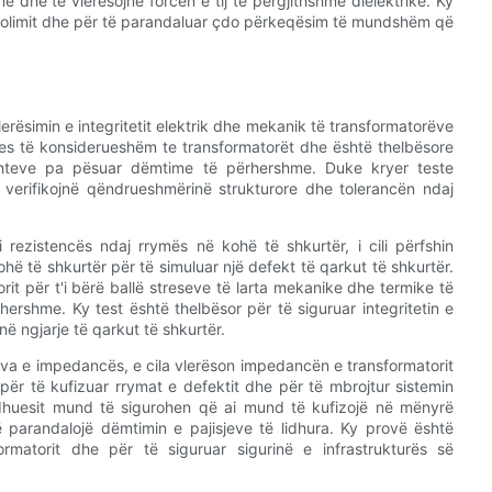
e dhe të vlerësojnë forcën e tij të përgjithshme dielektrike. Ky
të izolimit dhe për të parandaluar çdo përkeqësim të mundshëm që
erësimin e integritetit elektrik dhe mekanik të transformatorëve
res të konsiderueshëm te transformatorët dhe është thelbësore
kushteve pa pësuar dëmtime të përhershme. Duke kryer teste
ë verifikojnë qëndrueshmërinë strukturore dhe tolerancën ndaj
 rezistencës ndaj rrymës në kohë të shkurtër, i cili përfshin
ohë të shkurtër për të simuluar një defekt të qarkut të shkurtër.
torit për t'i bërë ballë streseve të larta mekanike dhe termike të
rshme. Ky test është thelbësor për të siguruar integritetin e
ë ngjarje të qarkut të shkurtër.
ova e impedancës, e cila vlerëson impedancën e transformatorit
 për të kufizuar rrymat e defektit dhe për të mbrojtur sistemin
odhuesit mund të sigurohen që ai mund të kufizojë në mënyrë
 parandalojë dëmtimin e pajisjeve të lidhura. Ky provë është
ormatorit dhe për të siguruar sigurinë e infrastrukturës së