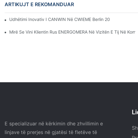
ARTIKUJT E REKOMANDUAR
Udhëtimi Inovativ I CANWIN Në CWIEME Berlin 2025: Energjia K
Mirë Se Vini Klientin Rus ENERGOMERA Në Vizitën E Tij Në Ko
L
E specializuar në kërkimin dhe zhvillimin e
Sh
linjave të prerjes në gjatësi të fletëve të
Pr