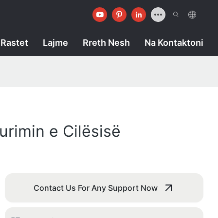
Rastet
Lajme
Rreth Nesh
Na Kontaktoni
urimin e Cilësisë
Contact Us For Any Support Now