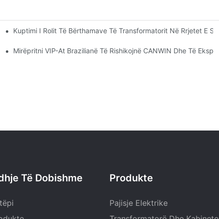
Kuptimi I Rolit Të Bërthamave Të Transformatorit Në Rrjetet E S
ineze Që Drejton Të Ardhmen Elektrike
mpaninë CANWIN!
Mirëpritni VIP-At Brazilianë Të Rishikojnë CANWIN Dhe Të Eksplor
idhje Të Dobishme
Produkte
tëpi
Pajisje Elektrike
odukte
Transformatorë Dhe Kabinete