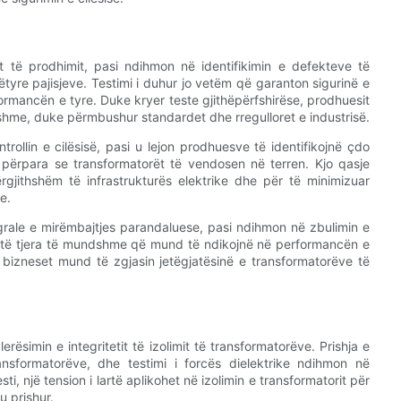
it të prodhimit, pasi ndihmon në identifikimin e defekteve të
re pajisjeve. Testimi i duhur jo vetëm që garanton sigurinë e
formancën e tyre. Duke kryer teste gjithëpërfshirëse, prodhuesit
hme, duke përmbushur standardet dhe rregulloret e industrisë.
trollin e cilësisë, pasi u lejon prodhuesve të identifikojnë çdo
o përpara se transformatorët të vendosen në terren. Kjo qasje
ërgjithshëm të infrastrukturës elektrike dhe për të minimizuar
e.
egrale e mirëmbajtjes parandaluese, pasi ndihmon në zbulimin e
e të tjera të mundshme që mund të ndikojnë në performancën e
i, bizneset mund të zgjasin jetëgjatësinë e transformatorëve të
rësimin e integritetit të izolimit të transformatorëve. Prishja e
nsformatorëve, dhe testimi i forcës dielektrike ndihmon në
sti, një tension i lartë aplikohet në izolimin e transformatorit për
 u prishur.