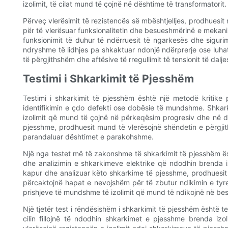
izolimit, të cilat mund të çojnë në dështime të transformatorit.
Përveç vlerësimit të rezistencës së mbështjelljes, prodhuesit
për të vlerësuar funksionalitetin dhe besueshmërinë e mekaniz
funksionimit të duhur të ndërruesit të ngarkesës dhe sigur
ndryshme të lidhjes pa shkaktuar ndonjë ndërprerje ose luhatje 
të përgjithshëm dhe aftësive të rregullimit të tensionit të dalje
Testimi i Shkarkimit të Pjesshëm
Testimi i shkarkimit të pjesshëm është një metodë kritike 
identifikimin e çdo defekti ose dobësie të mundshme. Shkark
izolimit që mund të çojnë në përkeqësim progresiv dhe në d
pjesshme, prodhuesit mund të vlerësojnë shëndetin e përgjit
parandaluar dështimet e parakohshme.
Një nga testet më të zakonshme të shkarkimit të pjesshëm ësh
dhe analizimin e shkarkimeve elektrike që ndodhin brenda izo
kapur dhe analizuar këto shkarkime të pjesshme, prodhuesit 
përcaktojnë hapat e nevojshëm për të zbutur ndikimin e tyre
prishjeve të mundshme të izolimit që mund të ndikojnë në bes
Një tjetër test i rëndësishëm i shkarkimit të pjesshëm është testi
cilin fillojnë të ndodhin shkarkimet e pjesshme brenda izoli