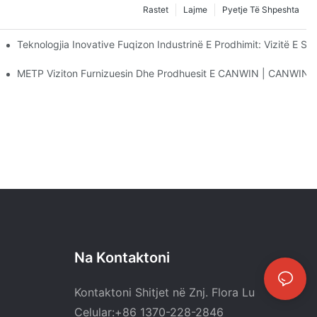
Rastet
Lajme
Pyetje Të Shpeshta
hpërndarjes Së Energjisë
Teknologjia Inovative Fuqizon Industrinë E Prodhimit: Vizitë E
ojnë Artikuj Të Rinj Së Bashku
METP Viziton Furnizuesin Dhe Prodhuesit E CANWIN | CANWIN
Na Kontaktoni
Kontaktoni Shitjet në Znj. Flora Lu
Celular:+86 1370-228-2846