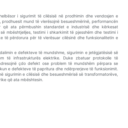
helbësor i sigurimit të cilësisë në prodhimin dhe vendosjen e
, prodhuesit mund të vlerësojnë besueshmërinë, performancën
ar që ata përmbushin standardet e industrisë dhe kërkesat
s së mbështjelljes, testimi i shkarkimit të pjesshëm dhe testimi i
e të përdorura për të vlerësuar cilësinë dhe funksionalitetin e
ndalimin e defekteve të mundshme, sigurimin e jetëgjatësisë së
hëm të infrastrukturës elektrike. Duke zbatuar protokolle të
he adresojnë çdo defekt ose problem të mundshëm përpara se
kun e defekteve të papritura dhe ndërprerjeve të funksionimit.
r në sigurimin e cilësisë dhe besueshmërisë së transformatorëve,
trike që ata mbështesin.