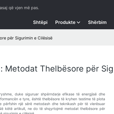
asaj që vjen më pas.
Shtëpi
Produkte
Shërbim
re për Sigurimin e Cilësisë
: Metodat Thelbësore për Sig
dryshme, duke siguruar shpërndarje efikase të energjisë dhe
rformancën e tyre, është thelbësore të kryhen testime të plota
ëve përfshin një sërë metodash dhe teknikash për të vlerësuar
. Në këtë artikull, ne do të shqyrtojmë metodat thelbësore për
 sigurimin e cilësisë.