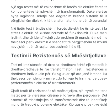
Një nga testet më të zakonshme të forcës dielektrike është testi
komponentëve të ndryshëm të transformatorit. Duke vlerësuar
hyrje lagështie, ndotje ose degradim brenda sistemit të izo
përgjithshëm dielektrik të transformatorit dhe për të paranda
Një tjetër test i rëndësishëm i forcës dielektrike është testi i fak
stresit elektrik në kushte normale të funksionimit. Duke mat
izolimit dhe të identifikojnë çdo problem të mundshëm që mu
thelbësor për vlerësimin e shëndetit të përgjithshëm të izolimi
nevojshëm për të ruajtur besueshmërinë e tij.
Testimi i Rezistencës së Mbështjellave
Testimi i rezistencës së dredha-dredhave është një metodë jet
dredha-dredhave të një transformatori. Testi i rezistencës
dredhave individuale për t'u siguruar që ato janë brenda ku
thelbësor për identifikimin e çdo lidhjeje të lirshme, përçu
performancën elektrike të transformatorit.
Gjatë testit të rezistencës së mbështjelljes, një rrymë me ten
matet për të vlerësuar cilësinë e lidhjeve dhe përçuesve. Duk
sistemit të mbështjelljes së transformatorit dhe të identif
mund të tregojë probleme elektrike. Kjo qasje proaktive ësh