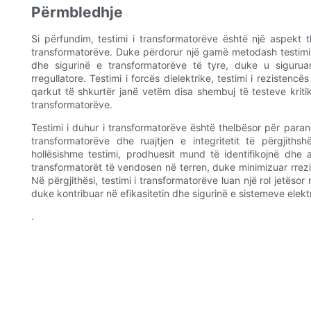
Përmbledhje
Si përfundim, testimi i transformatorëve është një aspekt t
transformatorëve. Duke përdorur një gamë metodash testimi
dhe sigurinë e transformatorëve të tyre, duke u siguru
rregullatore. Testimi i forcës dielektrike, testimi i rezistencë
qarkut të shkurtër janë vetëm disa shembuj të testeve kritik
transformatorëve.
Testimi i duhur i transformatorëve është thelbësor për para
transformatorëve dhe ruajtjen e integritetit të përgjiths
hollësishme testimi, prodhuesit mund të identifikojnë d
transformatorët të vendosen në terren, duke minimizuar rrezi
Në përgjithësi, testimi i transformatorëve luan një rol jetëso
duke kontribuar në efikasitetin dhe sigurinë e sistemeve elek
.