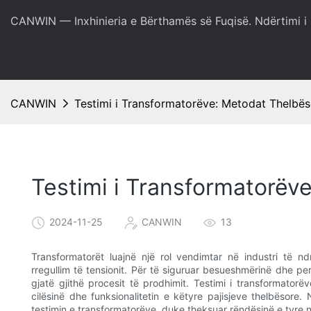
CANWIN — Inxhinieria e Bërthamës së Fuqisë. Ndërtimi i 
CANWIN
Testimi i Transformatorëve: Metodat Thelbëso
Testimi i Transformatorëve
2024-11-25
CANWIN
13
Transformatorët luajnë një rol vendimtar në industri të n
rregullim të tensionit. Për të siguruar besueshmërinë dhe pe
gjatë gjithë procesit të prodhimit. Testimi i transformator
cilësinë dhe funksionalitetin e këtyre pajisjeve thelbësore
testimin e transformatorëve, duke theksuar rëndësinë e tyre në