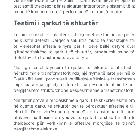
vlerësojnë rezistencën e izolimit ndaj shkarkimeve të pjesshm
test është thelbësor për të siguruar integritetin e sistemit 
mund të kompromentojë performancën e transformatorit.
Testimi i qarkut të shkurtër
Testimi i qarkut të shkurtër është një metodë themelore për vl
në kushte defekti. Qarqet e shkurtra mund të shkaktojnë st
të vlerësohet aftësia e tyre për t'i bërë ballë këtyre 
gjithëpërfshirëse të qarkut të shkurtër, prodhuesit mund t
defekteve të transformatorëve të tyre.
Një nga testet kryesore të qarkut të shkurtër është testi i
nënshtrimin e transformatorit ndaj një rryme të lartë për një k
Gjatë këtij testi, prodhuesit verifikojnë aftësinë e transforma
imponuara nga gjendja e defektit pa pësuar dëmtime të përhe
përgjithshëm strukturor dhe besueshmërinë e transformatorit n
Një tjetër provë e rëndësishme e qarkut të shkurtër është pr
në kushte qarku të shkurtër për të përcaktuar aftësinë e tij
elektrik. Duke vlerësuar impedancën e transformatorit, pr
efektive madhësinë e rrymave të qarkut të shkurtër dhe të
thelbësore për verifikimin e aftësive mbrojtëse të transf
përgjithshme elektrike.