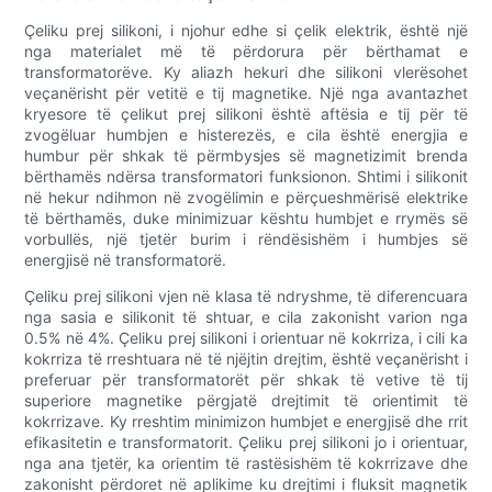
Çeliku prej silikoni, i njohur edhe si çelik elektrik, është një
nga materialet më të përdorura për bërthamat e
transformatorëve. Ky aliazh hekuri dhe silikoni vlerësohet
veçanërisht për vetitë e tij magnetike. Një nga avantazhet
kryesore të çelikut prej silikoni është aftësia e tij për të
zvogëluar humbjen e histerezës, e cila është energjia e
humbur për shkak të përmbysjes së magnetizimit brenda
bërthamës ndërsa transformatori funksionon. Shtimi i silikonit
në hekur ndihmon në zvogëlimin e përçueshmërisë elektrike
të bërthamës, duke minimizuar kështu humbjet e rrymës së
vorbullës, një tjetër burim i rëndësishëm i humbjes së
energjisë në transformatorë.
Çeliku prej silikoni vjen në klasa të ndryshme, të diferencuara
nga sasia e silikonit të shtuar, e cila zakonisht varion nga
0.5% në 4%. Çeliku prej silikoni i orientuar në kokrriza, i cili ka
kokrriza të rreshtuara në të njëjtin drejtim, është veçanërisht i
preferuar për transformatorët për shkak të vetive të tij
superiore magnetike përgjatë drejtimit të orientimit të
kokrrizave. Ky rreshtim minimizon humbjet e energjisë dhe rrit
efikasitetin e transformatorit. Çeliku prej silikoni jo i orientuar,
nga ana tjetër, ka orientim të rastësishëm të kokrrizave dhe
zakonisht përdoret në aplikime ku drejtimi i fluksit magnetik