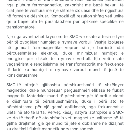
nga pluhura ferromagnetike, zakonisht me bazë hekuri, të
cilat janë të veshura me një shtresë izoluese dhe të ngjeshura
në formën e dëshiruar. Kompoziti që rezulton shfaq veti unike
që e bëjnë atë të përshtatshëm për aplikime specifike në
transformatorë.
Një nga avantazhet kryesore të SMC-ve është aftësia e tyre
për të zvogëluar humbjet e rrymave vorbull. Veshja izoluese
në grimcat ferromagnetike vepron si një barrierë ndaj
përçueshmërisë elektrike, duke minimizuar humbjet e
energjisë për shkak të rrymave vorbull. Kjo veti është
veçanërisht e rëndësishme në transformatorët me frekuencë
të lartë ku humbjet e rrymave vorbull mund të jenë të
konsiderueshme.
SMC-të ofrojnë gjithashtu përshkueshmëri të shkëlqyer
magnetike, duke mundësuar përçueshmëri efikase të fluksit
magnetik. Materialet mund të përshtaten për të arritur vlerat
e dëshiruara të përshkueshmërisë, duke i bërë ato të
përshtatshme për një gamë aplikimesh, nga frekuencat e
ulëta në ato të larta. Përveç kësaj, natyra izotropike e SMC-
ve do të thotë që ato shfaqin veti magnetike uniforme në të
gjitha drejtimet, gjë që mund të jetë e dobishme në dizajnet
ku drejtimi i fluksit magnetik ndryshon shpesh.