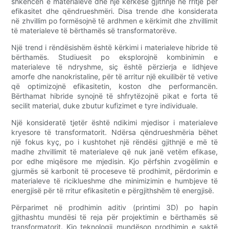
shkencën e materialeve dhe një kërkesë gjithnjë në rritje për
efikasitet dhe qëndrueshmëri. Disa trende dhe konsiderata
në zhvillim po formësojnë të ardhmen e kërkimit dhe zhvillimit
të materialeve të bërthamës së transformatorëve.
Një trend i rëndësishëm është kërkimi i materialeve hibride të
bërthamës. Studiuesit po eksplorojnë kombinimin e
materialeve të ndryshme, siç është përzierja e lidhjeve
amorfe dhe nanokristaline, për të arritur një ekuilibër të vetive
që optimizojnë efikasitetin, koston dhe performancën.
Bërthamat hibride synojnë të shfrytëzojnë pikat e forta të
secilit material, duke zbutur kufizimet e tyre individuale.
Një konsideratë tjetër është ndikimi mjedisor i materialeve
kryesore të transformatorit. Ndërsa qëndrueshmëria bëhet
një fokus kyç, po i kushtohet një rëndësi gjithnjë e më të
madhe zhvillimit të materialeve që nuk janë vetëm efikase,
por edhe miqësore me mjedisin. Kjo përfshin zvogëlimin e
gjurmës së karbonit të proceseve të prodhimit, përdorimin e
materialeve të riciklueshme dhe minimizimin e humbjeve të
energjisë për të rritur efikasitetin e përgjithshëm të energjisë.
Përparimet në prodhimin aditiv (printimi 3D) po hapin
gjithashtu mundësi të reja për projektimin e bërthamës së
transformatorit. Kjo teknologji mundëson prodhimin e saktë