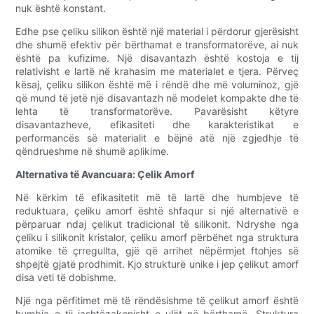
nuk është konstant.
Edhe pse çeliku silikon është një material i përdorur gjerësisht
dhe shumë efektiv për bërthamat e transformatorëve, ai nuk
është pa kufizime. Një disavantazh është kostoja e tij
relativisht e lartë në krahasim me materialet e tjera. Përveç
kësaj, çeliku silikon është më i rëndë dhe më voluminoz, gjë
që mund të jetë një disavantazh në modelet kompakte dhe të
lehta të transformatorëve. Pavarësisht këtyre
disavantazheve, efikasiteti dhe karakteristikat e
performancës së materialit e bëjnë atë një zgjedhje të
qëndrueshme në shumë aplikime.
Alternativa të Avancuara: Çelik Amorf
Në kërkim të efikasitetit më të lartë dhe humbjeve të
reduktuara, çeliku amorf është shfaqur si një alternativë e
përparuar ndaj çelikut tradicional të silikonit. Ndryshe nga
çeliku i silikonit kristalor, çeliku amorf përbëhet nga struktura
atomike të çrregullta, gjë që arrihet nëpërmjet ftohjes së
shpejtë gjatë prodhimit. Kjo strukturë unike i jep çelikut amorf
disa veti të dobishme.
Një nga përfitimet më të rëndësishme të çelikut amorf është
humbja e tij jashtëzakonisht e ulët në bërthamë. Struktura