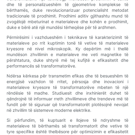
dhe të personalizueshëm të gjeometrive komplekse të
bërthamës, duke revolucionarizuar potencialisht metodat
tradicionale të prodhimit. Prodhimi aditiv gjithashtu mund të
zvogëlojë mbeturinat e materialeve dhe kohën e prodhimit,
duke e bërë atë një mundësi tërheqëse për të ardhmen.
Përmirësimi i vazhdueshëm i teknikave të karakterizimit të
materialeve po rrit kuptimin tonë të vetive të materialeve
kryesore në nivel mikroskopik. Ky depërtim më i thellë
mundëson zhvillimin e materialeve me veti magnetike të
përshtatura, duke shtyrë më tej kufijtë e efikasitetit dhe
performancës së transformatorëve.
Ndërsa kërkesa për transmetim efikas dhe të besueshëm të
energjisë vazhdon të rritet, përsosja dhe inovacioni i
materialeve kryesore të transformatorëve mbeten të një
rëndësie të madhe. Studiuesit dhe inxhinierët duhet të
qëndrojnë të informuar rreth zhvillimeve dhe trendeve më të
fundit për të siguruar që transformatorët plotësojnë nevojat
në zhvillim të sistemeve moderne elektrike.
Si përfundim, të kuptuarit e llojeve të ndryshme të
materialeve të bërthamës së transformatorit dhe vetive të
tyre specifike është thelbësore për optimizimin e efikasitetit