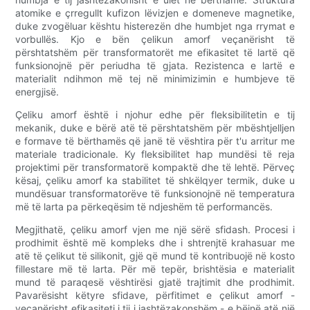
atomike e çrregullt kufizon lëvizjen e domeneve magnetike,
duke zvogëluar kështu histerezën dhe humbjet nga rrymat e
vorbullës. Kjo e bën çelikun amorf veçanërisht të
përshtatshëm për transformatorët me efikasitet të lartë që
funksionojnë për periudha të gjata. Rezistenca e lartë e
materialit ndihmon më tej në minimizimin e humbjeve të
energjisë.
Çeliku amorf është i njohur edhe për fleksibilitetin e tij
mekanik, duke e bërë atë të përshtatshëm për mbështjelljen
e formave të bërthamës që janë të vështira për t'u arritur me
materiale tradicionale. Ky fleksibilitet hap mundësi të reja
projektimi për transformatorë kompaktë dhe të lehtë. Përveç
kësaj, çeliku amorf ka stabilitet të shkëlqyer termik, duke u
mundësuar transformatorëve të funksionojnë në temperatura
më të larta pa përkeqësim të ndjeshëm të performancës.
Megjithatë, çeliku amorf vjen me një sërë sfidash. Procesi i
prodhimit është më kompleks dhe i shtrenjtë krahasuar me
atë të çelikut të silikonit, gjë që mund të kontribuojë në kosto
fillestare më të larta. Për më tepër, brishtësia e materialit
mund të paraqesë vështirësi gjatë trajtimit dhe prodhimit.
Pavarësisht këtyre sfidave, përfitimet e çelikut amorf -
veçanërisht efikasiteti i tij i jashtëzakonshëm - e bëjnë atë një