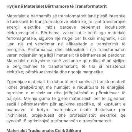
Hyrje në Materialet Bërthamore të Transformatorit
Materialet e bërthamës së transformatorit janë pjesë integrale
e funksionit të transformatorëve elektrikë, të cilët transferojnë
energji elektrike midis qarqeve nëpërmjet induksionit
elektromagnetik. Bërthama, zakonisht e bërë nga materiale
ferromagnetike, siguron një rrugë për fluksin magnetik, i cili
luan një rol vendimtar në efikasitetin e transferimit të
energjisë. Performanca dhe efikasiteti i një transformatori
varen ndjeshëm nga lloji i materialit të bërthamës së përdorur.
Materialet e ndryshme kanë veti unike që ndikojnë në sjelljen
e përgjithshme të transformatorit, të tilla si rezistenca
elektrike, përshkueshmëria dhe ngopja magnetike.
Zgjedhja e materialit të duhur të bërthamës së transformatorit
lidhet drejtpërdrejt me humbjet e reduktuara të energjisë,
ngrohjen e minimizuar dhe jetëgjatësinë e përmirësuar të
pajisjes. Me një gamë të gjerë materialesh për të zgjedhur,
secili i përshtatshëm për aplikime specifike, të kuptuarit e
nuancave të këtyre materialeve është thelbësore për
inxhinierët, projektuesit dhe profesionistët elektrikë që
synojnë të optimizojnë performancën e transformatorit.
Materialet Tradicionale: Çelik Silikoni