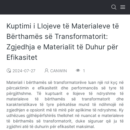
Kuptimi i Llojeve të Materialeve të
Bërthamës së Transformatorit:
Zgjedhja e Materialit të Duhur për
Efikasitet
2024-07-27
CANWIN
1
Materiali i bërthamës së transformatorëve luan një rol kyç në
përcaktimin e efikasitetit dhe performancës së tyre të
përgjithshme. Të kuptuarit e llojeve të ndryshme të
materialeve të bërthamës së transformatorit dhe
karakteristikave të tyre përkatëse mund të ndihmojë në
zgjedhjen e opsionit më të mirë për aplikime të ndryshme. Ky
udhëzues gjithëpërfshirës thellohet në nuancat e materialeve
të bërthamës së transformatorit, duke siguruar që ju të
zgjidhni atë të duhurin për efikasitet maksimal.