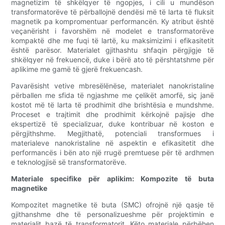
magnetizim të shkëlqyer të ngopjes, i cili u mundëson
transformatorëve të përballojnë dendësi më të larta të fluksit
magnetik pa kompromentuar performancën. Ky atribut është
veçanërisht i favorshëm në modelet e transformatorëve
kompaktë dhe me fuqi të lartë, ku maksimizimi i efikasitetit
është parësor. Materialet gjithashtu shfaqin përgjigje të
shkëlqyer në frekuencë, duke i bërë ato të përshtatshme për
aplikime me gamë të gjerë frekuencash.
Pavarësisht vetive mbresëlënëse, materialet nanokristaline
përballen me sfida të ngjashme me çelikët amorfë, siç janë
kostot më të larta të prodhimit dhe brishtësia e mundshme.
Proceset e trajtimit dhe prodhimit kërkojnë pajisje dhe
ekspertizë të specializuar, duke kontribuar në koston e
përgjithshme. Megjithatë, potenciali transformues i
materialeve nanokristaline në aspektin e efikasitetit dhe
performancës i bën ato një rrugë premtuese për të ardhmen
e teknologjisë së transformatorëve.
Materiale specifike për aplikim: Kompozite të buta
magnetike
Kompozitet magnetike të buta (SMC) ofrojnë një qasje të
gjithanshme dhe të personalizueshme për projektimin e
materialit bazë të transformatorit. Këto materiale përbëhen