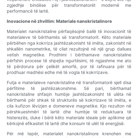
zgjedhje bindëse për transformatorët modernë me
performancë të lartë.
Inovacione në zhvillim: Materiale nanokristalinore
Materialet nanokristaline përfaqësojnë ballë të inovacionit të
materialeve të bërthamës së transformatorit. Këto materiale
përbëhen nga kokrriza jashtëzakonisht të imëta, zakonisht në
shkallën nanometrike, të cilat rezultojnë në një grup dallues
vetish magnetike. Prodhimi i bërthamave nanokristaline
përfshin procese të shpejta ngurtësimi, të ngjashme me ato
të përdorura për çelikët amorfë, por të rafinuara për të
prodhuar madhësi edhe më të vogla të kokrrizave.
Futja e materialeve nanokristaline në transformatorë sjell disa
përfitime të jashtëzakonshme. Së pari, bërthamat
nanokristaline shfaqin humbje jashtëzakonisht të ulëta në
bërthamë për shkak të strukturës së kokrrizave të imëta, e
cila kufizon lëvizjen e domeneve magnetike. Kjo rezulton në
përshkueshmëri të lartë dhe humbje të reduktuara të
histerezës, duke i bërë këto materiale ideale për aplikime që
kërkojnë efikasitet të lartë dhe konsum të ulët të energjisë.
Për më tepër, materialet nanokristalinore krenohen me