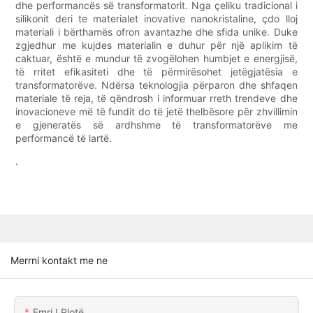
dhe performancës së transformatorit. Nga çeliku tradicional i
silikonit deri te materialet inovative nanokristaline, çdo lloj
materiali i bërthamës ofron avantazhe dhe sfida unike. Duke
zgjedhur me kujdes materialin e duhur për një aplikim të
caktuar, është e mundur të zvogëlohen humbjet e energjisë,
të rritet efikasiteti dhe të përmirësohet jetëgjatësia e
transformatorëve. Ndërsa teknologjia përparon dhe shfaqen
materiale të reja, të qëndrosh i informuar rreth trendeve dhe
inovacioneve më të fundit do të jetë thelbësore për zhvillimin
e gjeneratës së ardhshme të transformatorëve me
performancë të lartë.
.
Merrni kontakt me ne
Emri I Plotë