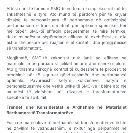
Aftësia për të formuar SMC-të në forma komplekse rrit më tej
shkathtësinë e tyre. Ato mund të përdoren për të krijuar
dizajne të personalizuara të bërthamave që optimizojnë
performancën e transformatorit për aplikime specifike. Për
më tepër, SMC-të shfaqin përçueshmëri të mirë termike,
duke mundësuar shpërndarje efikase të nxehtësisë, e cila
është thelbësore për ruajtjen e efikasitetit dhe jetëgjatësisë
së transformatorit.
Megjithatë, SMC-të zakonisht nuk janë aq efikase sa
materialet e përparuara si çelikët amorfë dhe nanokristalorë.
Ato gjithashtu kërkojnë kontroll të kujdesshëm të procesit të
prodhimit për të siguruar qëndrueshmëri dhe performancë
optimale. Pavarësisht këtyre kufizimeve, natyra e
personalizueshme dhe vetitë unike të SMC-ve i bëjnë ato një
mundësi të vlefshme për dizajnet e transformatorëve
specifikë të aplikimit.
Trendet dhe Konsideratat e Ardhshme në Materialet
Bërthamore të Transformatorëve
Fusha e materialeve të bërthamës së transformatorëve është
në zhvillim të vazhdueshëm, e nxitur nga përparimet në