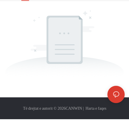
Të drejtat e autorit © 2026
CANWIN
|
Harta e faqes