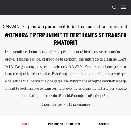
CANWIN
qendra e përpunimit të bërthamës së transformatorit
#QENDRA E PËRPUNIMIT TË BËRTHAMËS SË TRANSFO
RMATORIT
Je në vendin e duhur për qendrën e përpunimit të bërthamave të transformat
orëve. Tashmë e di që, çfarëdo që të kërkosh, me siguri do ta gjesh në CAN
WIN. Ne garantojmë se është këtu në CANWIN. Produkti dallohet për stru
kturën e tij të fortë metalike. Është trajtuar dhe lëmuar me kujdes për të qen
ë pa gërvishtje, gërvishtje dhe çarje. Ne synojmë të ofrojmë qendrën e përp
unimit të bërthamave të transformatorëve me cilësinë më të lartë për klientë
t tanë afatgjatë dhe do të bashkëpunojmë në mënyrë ak
3 përmbajtje
111 pikëpamje
Video
Pantallona Të Shkurtra
Artikull