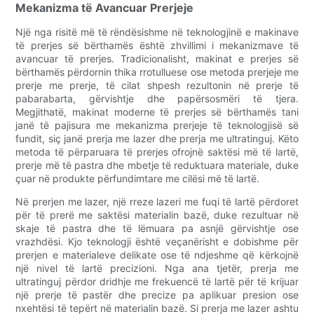
Mekanizma të Avancuar Prerjeje
Një nga risitë më të rëndësishme në teknologjinë e makinave
të prerjes së bërthamës është zhvillimi i mekanizmave të
avancuar të prerjes. Tradicionalisht, makinat e prerjes së
bërthamës përdornin thika rrotulluese ose metoda prerjeje me
prerje me prerje, të cilat shpesh rezultonin në prerje të
pabarabarta, gërvishtje dhe papërsosmëri të tjera.
Megjithatë, makinat moderne të prerjes së bërthamës tani
janë të pajisura me mekanizma prerjeje të teknologjisë së
fundit, siç janë prerja me lazer dhe prerja me ultratinguj. Këto
metoda të përparuara të prerjes ofrojnë saktësi më të lartë,
prerje më të pastra dhe mbetje të reduktuara materiale, duke
çuar në produkte përfundimtare me cilësi më të lartë.
Në prerjen me lazer, një rreze lazeri me fuqi të lartë përdoret
për të prerë me saktësi materialin bazë, duke rezultuar në
skaje të pastra dhe të lëmuara pa asnjë gërvishtje ose
vrazhdësi. Kjo teknologji është veçanërisht e dobishme për
prerjen e materialeve delikate ose të ndjeshme që kërkojnë
një nivel të lartë precizioni. Nga ana tjetër, prerja me
ultratinguj përdor dridhje me frekuencë të lartë për të krijuar
një prerje të pastër dhe precize pa aplikuar presion ose
nxehtësi të tepërt në materialin bazë. Si prerja me lazer ashtu