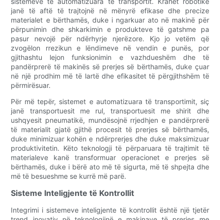
sistemeve të automatizuara të transportit. Krahët robotikë
janë të aftë të trajtojnë në mënyrë efikase dhe precize
materialet e bërthamës, duke i ngarkuar ato në makinë për
përpunimin dhe shkarkimin e produkteve të gatshme pa
pasur nevojë për ndërhyrje njerëzore. Kjo jo vetëm që
zvogëlon rrezikun e lëndimeve në vendin e punës, por
gjithashtu lejon funksionimin e vazhdueshëm dhe të
pandërprerë të makinës së prerjes së bërthamës, duke çuar
në një prodhim më të lartë dhe efikasitet të përgjithshëm të
përmirësuar.
Për më tepër, sistemet e automatizuara të transportimit, siç
janë transportuesit me rul, transportuesit me shirit dhe
ushqyesit pneumatikë, mundësojnë rrjedhjen e pandërprerë
të materialit gjatë gjithë procesit të prerjes së bërthamës,
duke minimizuar kohën e ndërprerjes dhe duke maksimizuar
produktivitetin. Këto teknologji të përparuara të trajtimit të
materialeve kanë transformuar operacionet e prerjes së
bërthamës, duke i bërë ato më të sigurta, më të shpejta dhe
më të besueshme se kurrë më parë.
Sisteme Inteligjente të Kontrollit
Integrimi i sistemeve inteligjente të kontrollit është një tjetër
trend inovativ në teknologjinë e makinave të prerjes me