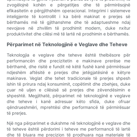
zvogëlojnë kohën e përgatitjes dhe të përmirësojnë
efikasitetin e përgjithshëm operacional. Integrimi i sistemeve
inteligjente të kontrollit i ka bërë makinat e prerjes së
bërthamës më të gjithanshme dhe të adaptueshme ndaj
nevojave në zhvillim të prodhimit modern, duke nxitur
produktivitet dhe cilësi më të lartë në prodhimin e bërthamës.
Përparimet në Teknologjinë e Veglave dhe Teheve
Teknologjia e veglave dhe teheve është thelbësore për
performancën dhe precizitetin e makinave prerëse me
bërthamë, dhe risitë e fundit në këtë fushë kanë përmirësuar
ndjeshëm aftësitë e prerjes dhe jetëgjatësinë e këtyre
makinave. Veglat dhe tehet tradicionale të prerjes shpesh
ishin të prirura ndaj konsumimit, copëtimit dhe zbehjes, duke
çuar në uljen e cilësisë së prerjes dhe zëvendësimin e
shpeshtë. Megjithatë, përparimet në teknologjinë e veglave
dhe teheve i kanë adresuar këto sfida, duke ofruar
qëndrueshmëri, mprehtësi dhe performancë të përmirësuar
të prerjes.
Një nga përparimet e dukshme në teknologjinë e veglave dhe
të teheve është përdorimi i teheve me performancë të lartë
dhe të bluara me precizion të prodhuara nga materiale të