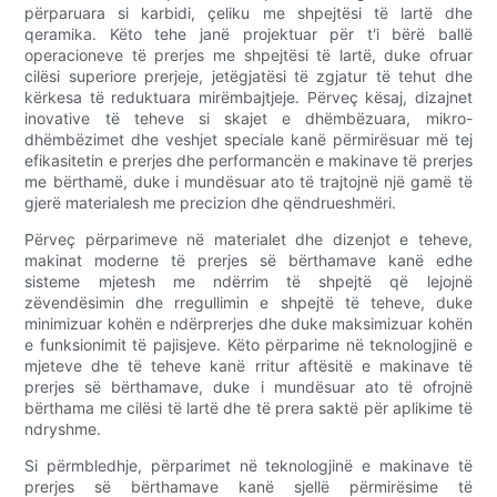
përparuara si karbidi, çeliku me shpejtësi të lartë dhe
qeramika. Këto tehe janë projektuar për t'i bërë ballë
operacioneve të prerjes me shpejtësi të lartë, duke ofruar
cilësi superiore prerjeje, jetëgjatësi të zgjatur të tehut dhe
kërkesa të reduktuara mirëmbajtjeje. Përveç kësaj, dizajnet
inovative të teheve si skajet e dhëmbëzuara, mikro-
dhëmbëzimet dhe veshjet speciale kanë përmirësuar më tej
efikasitetin e prerjes dhe performancën e makinave të prerjes
me bërthamë, duke i mundësuar ato të trajtojnë një gamë të
gjerë materialesh me precizion dhe qëndrueshmëri.
Përveç përparimeve në materialet dhe dizenjot e teheve,
makinat moderne të prerjes së bërthamave kanë edhe
sisteme mjetesh me ndërrim të shpejtë që lejojnë
zëvendësimin dhe rregullimin e shpejtë të teheve, duke
minimizuar kohën e ndërprerjes dhe duke maksimizuar kohën
e funksionimit të pajisjeve. Këto përparime në teknologjinë e
mjeteve dhe të teheve kanë rritur aftësitë e makinave të
prerjes së bërthamave, duke i mundësuar ato të ofrojnë
bërthama me cilësi të lartë dhe të prera saktë për aplikime të
ndryshme.
Si përmbledhje, përparimet në teknologjinë e makinave të
prerjes së bërthamave kanë sjellë përmirësime të