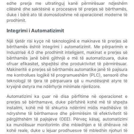
edhe prerja me ultratinguj kanë përmirësuar ndjeshëm
cilësinë dhe saktësinë e proceseve të prerjes së bërthamës,
duke i bërë ato të domosdoshme në operacionet moderne të
prodhimit.
Integrimi i Automatizimit
Një tjetër risi kyçe në teknologjinë e makinave të prerjes së
bërthamës është integrimi i automatizimit. Me përparimin e
Industrisë 4.0 dhe prodhimit inteligjent, makinat e prerjes së
bërthamës janë bërë gjithnjë e më të automatizuara, duke
ofruar efikasitet, shpejtësi dhe produktivitet të përmirësuar.
Makineritë e prerjes së bërthamës automatike janë të pajisura
me kontrollues logjikë të programueshëm (PLC), sensorë dhe
teknologji të tjera të përparuara që u mundësojnë atyre të
kryejnë detyra me ndërhyrje minimale njerëzore.
Automatizimi ka çuar në disa përfitime në operacionet e
prerjes së bërthamave, duke përfshirë kohë më të shpejta
instalimi, kohë më të shkurtra ndërrimi midis madhësive të
ndryshme të bërthamave dhe përmirësim të efektivitetit të
përgjithshëm të pajisjeve (OEE). Përveç kësaj, automatizimi
ka mundësuar monitorimin dhe mbledhjen e të dhënave në
kohë reale, duke u lejuar prodhuesve të mbledhin njohuri të