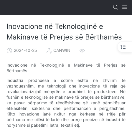
Inovacione në Teknologjinë e
Makinave të Prerjes së Bërthamës
2024-10-25
CANWIN
Inovacione në Teknologjinë e Makinave të Prerjes së
Bërthamës
Industria prodhuese e sotme është në zhvillim të
vazhdueshëm, me teknologji dhe inovacione të reja që
revolucionarizojnë mënyrën e prodhimit të produkteve. Në
fushën e teknologjisë së makinave të prerjes së bërthamave,
ka pasur përparime të rëndësishme që kanë përmirësuar
efikasitetin, saktësinë dhe performancën e përgjithshme.
Këto inovacione janë nxitur nga kërkesa në rritje për
bërthama me cilësi të lartë dhe prerje precize në industri të
ndryshme si paketimi, letra, tekstili etj.