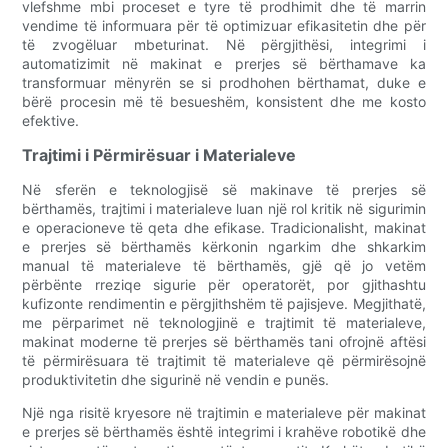
vlefshme mbi proceset e tyre të prodhimit dhe të marrin
vendime të informuara për të optimizuar efikasitetin dhe për
të zvogëluar mbeturinat. Në përgjithësi, integrimi i
automatizimit në makinat e prerjes së bërthamave ka
transformuar mënyrën se si prodhohen bërthamat, duke e
bërë procesin më të besueshëm, konsistent dhe me kosto
efektive.
Trajtimi i Përmirësuar i Materialeve
Në sferën e teknologjisë së makinave të prerjes së
bërthamës, trajtimi i materialeve luan një rol kritik në sigurimin
e operacioneve të qeta dhe efikase. Tradicionalisht, makinat
e prerjes së bërthamës kërkonin ngarkim dhe shkarkim
manual të materialeve të bërthamës, gjë që jo vetëm
përbënte rreziqe sigurie për operatorët, por gjithashtu
kufizonte rendimentin e përgjithshëm të pajisjeve. Megjithatë,
me përparimet në teknologjinë e trajtimit të materialeve,
makinat moderne të prerjes së bërthamës tani ofrojnë aftësi
të përmirësuara të trajtimit të materialeve që përmirësojnë
produktivitetin dhe sigurinë në vendin e punës.
Një nga risitë kryesore në trajtimin e materialeve për makinat
e prerjes së bërthamës është integrimi i krahëve robotikë dhe