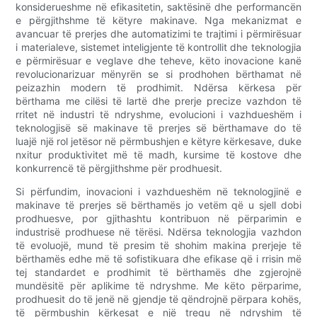
konsiderueshme në efikasitetin, saktësinë dhe performancën
e përgjithshme të këtyre makinave. Nga mekanizmat e
avancuar të prerjes dhe automatizimi te trajtimi i përmirësuar
i materialeve, sistemet inteligjente të kontrollit dhe teknologjia
e përmirësuar e veglave dhe teheve, këto inovacione kanë
revolucionarizuar mënyrën se si prodhohen bërthamat në
peizazhin modern të prodhimit. Ndërsa kërkesa për
bërthama me cilësi të lartë dhe prerje precize vazhdon të
rritet në industri të ndryshme, evolucioni i vazhdueshëm i
teknologjisë së makinave të prerjes së bërthamave do të
luajë një rol jetësor në përmbushjen e këtyre kërkesave, duke
nxitur produktivitet më të madh, kursime të kostove dhe
konkurrencë të përgjithshme për prodhuesit.
Si përfundim, inovacioni i vazhdueshëm në teknologjinë e
makinave të prerjes së bërthamës jo vetëm që u sjell dobi
prodhuesve, por gjithashtu kontribuon në përparimin e
industrisë prodhuese në tërësi. Ndërsa teknologjia vazhdon
të evoluojë, mund të presim të shohim makina prerjeje të
bërthamës edhe më të sofistikuara dhe efikase që i rrisin më
tej standardet e prodhimit të bërthamës dhe zgjerojnë
mundësitë për aplikime të ndryshme. Me këto përparime,
prodhuesit do të jenë në gjendje të qëndrojnë përpara kohës,
të përmbushin kërkesat e një tregu në ndryshim të