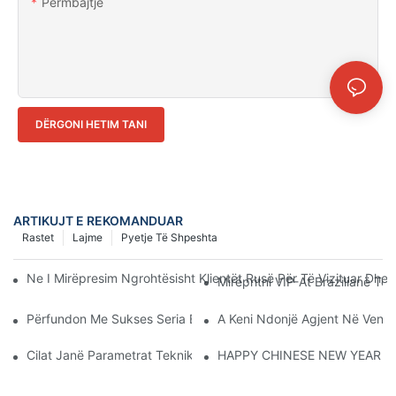
Përmbajtje
DËRGONI HETIM TANI
ARTIKUJT E REKOMANDUAR
Rastet
Lajme
Pyetje Të Shpeshta
Ne I Mirëpresim Ngrohtësisht Klientët Rusë Për Të Vizituar Dhe
Mirëpritni VIP-At Brazilianë T
Përfundon Me Sukses Seria E 20-Të E Ekspozitave Të Gjenerimit 
A Keni Ndonjë Agjent Në Vendi
Cilat Janë Parametrat Teknikë Të Transformatorëve Të Tipit Të 
HAPPY CHINESE NEW YEAR！