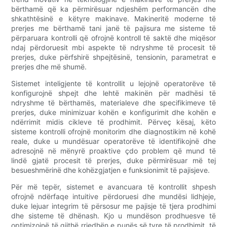
bërthamë që ka përmirësuar ndjeshëm performancën dhe
shkathtësinë e këtyre makinave. Makineritë moderne të
prerjes me bërthamë tani janë të pajisura me sisteme të
përparuara kontrolli që ofrojnë kontroll të saktë dhe miqësor
ndaj përdoruesit mbi aspekte të ndryshme të procesit të
prerjes, duke përfshirë shpejtësinë, tensionin, parametrat e
prerjes dhe më shumë.
Sistemet inteligjente të kontrollit u lejojnë operatorëve të
konfigurojnë shpejt dhe lehtë makinën për madhësi të
ndryshme të bërthamës, materialeve dhe specifikimeve të
prerjes, duke minimizuar kohën e konfigurimit dhe kohën e
ndërrimit midis cikleve të prodhimit. Përveç kësaj, këto
sisteme kontrolli ofrojnë monitorim dhe diagnostikim në kohë
reale, duke u mundësuar operatorëve të identifikojnë dhe
adresojnë në mënyrë proaktive çdo problem që mund të
lindë gjatë procesit të prerjes, duke përmirësuar më tej
besueshmërinë dhe kohëzgjatjen e funksionimit të pajisjeve.
Për më tepër, sistemet e avancuara të kontrollit shpesh
ofrojnë ndërfaqe intuitive përdoruesi dhe mundësi lidhjeje,
duke lejuar integrim të përsosur me pajisje të tjera prodhimi
dhe sisteme të dhënash. Kjo u mundëson prodhuesve të
optimizojnë të gjithë rrjedhën e punës së tyre të prodhimit, të