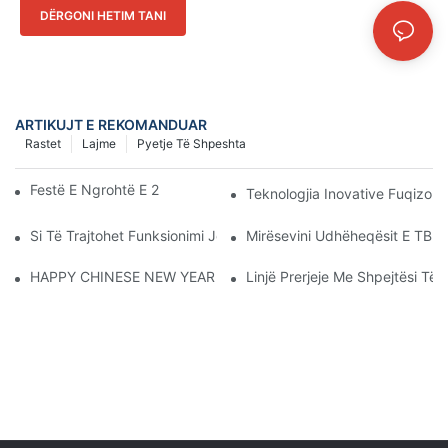
DËRGONI HETIM TANI
ARTIKUJT E REKOMANDUAR
Rastet
Lajme
Pyetje Të Shpeshta
Festë E Ngrohtë E 22-Vjetorit Të CANWIN!
Teknologjia Inovative Fuqizon
Si Të Trajtohet Funksionimi Jonormal I Transformatorëve?
Mirësevini Udhëheqësit E TBEA
HAPPY CHINESE NEW YEAR！
Linjë Prerjeje Me Shpejtësi T