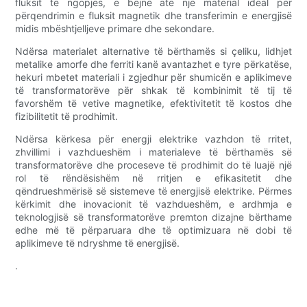
fluksit të ngopjes, e bëjnë atë një material ideal për
përqendrimin e fluksit magnetik dhe transferimin e energjisë
midis mbështjelljeve primare dhe sekondare.
Ndërsa materialet alternative të bërthamës si çeliku, lidhjet
metalike amorfe dhe ferriti kanë avantazhet e tyre përkatëse,
hekuri mbetet materiali i zgjedhur për shumicën e aplikimeve
të transformatorëve për shkak të kombinimit të tij të
favorshëm të vetive magnetike, efektivitetit të kostos dhe
fizibilitetit të prodhimit.
Ndërsa kërkesa për energji elektrike vazhdon të rritet,
zhvillimi i vazhdueshëm i materialeve të bërthamës së
transformatorëve dhe proceseve të prodhimit do të luajë një
rol të rëndësishëm në rritjen e efikasitetit dhe
qëndrueshmërisë së sistemeve të energjisë elektrike. Përmes
kërkimit dhe inovacionit të vazhdueshëm, e ardhmja e
teknologjisë së transformatorëve premton dizajne bërthame
edhe më të përparuara dhe të optimizuara në dobi të
aplikimeve të ndryshme të energjisë.
.