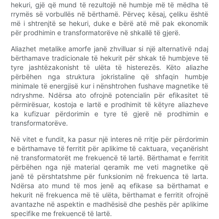
hekuri, gjë që mund të rezultojë në humbje më të mëdha të
rrymës së vorbullës në bërthamë. Përveç kësaj, çeliku është
më i shtrenjtë se hekuri, duke e bërë atë më pak ekonomik
për prodhimin e transformatorëve në shkallë të gjerë.
Aliazhet metalike amorfe janë zhvilluar si një alternativë ndaj
bërthamave tradicionale të hekurit për shkak të humbjeve të
tyre jashtëzakonisht të ulëta të histerezës. Këto aliazhe
përbëhen nga struktura jokristaline që shfaqin humbje
minimale të energjisë kur i nënshtrohen fushave magnetike të
ndryshme. Ndërsa ato ofrojnë potencialin për efikasitet të
përmirësuar, kostoja e lartë e prodhimit të këtyre aliazheve
ka kufizuar përdorimin e tyre të gjerë në prodhimin e
transformatorëve.
Në vitet e fundit, ka pasur një interes në rritje për përdorimin
e bërthamave të ferritit për aplikime të caktuara, veçanërisht
në transformatorët me frekuencë të lartë. Bërthamat e ferritit
përbëhen nga një material qeramik me veti magnetike që
janë të përshtatshme për funksionim në frekuenca të larta.
Ndërsa ato mund të mos jenë aq efikase sa bërthamat e
hekurit në frekuenca më të ulëta, bërthamat e ferritit ofrojnë
avantazhe në aspektin e madhësisë dhe peshës për aplikime
specifike me frekuencë të lartë.