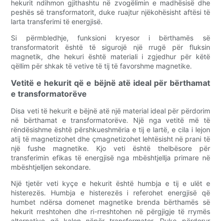
hekurit ndihmon gjithashtu në zvogëlimin e madhësisë dhe
peshës së transformatorit, duke ruajtur njëkohësisht aftësi të
larta transferimi të energjisë.
Si përmbledhje, funksioni kryesor i bërthamës së
transformatorit është të sigurojë një rrugë për fluksin
magnetik, dhe hekuri është materiali i zgjedhur për këtë
qëllim për shkak të vetive të tij të favorshme magnetike.
Vetitë e hekurit që e bëjnë atë ideal për bërthamat
e transformatorëve
Disa veti të hekurit e bëjnë atë një material ideal për përdorim
në bërthamat e transformatorëve. Një nga vetitë më të
rëndësishme është përshkueshmëria e tij e lartë, e cila i lejon
atij të magnetizohet dhe çmagnetizohet lehtësisht në prani të
një fushe magnetike. Kjo veti është thelbësore për
transferimin efikas të energjisë nga mbështjellja primare në
mbështjelljen sekondare.
Një tjetër veti kyçe e hekurit është humbja e tij e ulët e
histerezës. Humbja e histerezës i referohet energjisë që
humbet ndërsa domenet magnetike brenda bërthamës së
hekurit rreshtohen dhe ri-rreshtohen në përgjigje të rrymës
alternative që kalon nëpër transformator. Duke përdorur