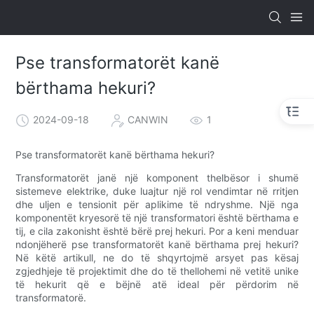
Pse transformatorët kanë
bërthama hekuri?
2024-09-18
CANWIN
1
Pse transformatorët kanë bërthama hekuri?
Transformatorët janë një komponent thelbësor i shumë
sistemeve elektrike, duke luajtur një rol vendimtar në rritjen
dhe uljen e tensionit për aplikime të ndryshme. Një nga
komponentët kryesorë të një transformatori është bërthama e
tij, e cila zakonisht është bërë prej hekuri. Por a keni menduar
ndonjëherë pse transformatorët kanë bërthama prej hekuri?
Në këtë artikull, ne do të shqyrtojmë arsyet pas kësaj
zgjedhjeje të projektimit dhe do të thellohemi në vetitë unike
të hekurit që e bëjnë atë ideal për përdorim në
transformatorë.