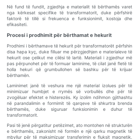
Në fund të fundit, zgjedhja e materialit të bërthamës varet
nga kërkesat specifike të transformatorit, duke përfshirë
faktorë të tillë si frekuenca e funksionimit, kostoja dhe
efikasiteti.
Procesi i prodhimit për bërthamat e hekurit
Prodhimi i bërthamave të hekurit për transformatorët përfshin
disa hapa kyç, duke filluar me përzgjedhjen e materialeve të
hekurit ose çelikut me cilësi të lartë. Materiali i zgjedhur më
pas përpunohet për të formuar laminime, të cilat janë fletë të
holla hekuri që grumbullohen së bashku për të krijuar
bërthamën.
Laminimet janë të veshura me një material izolues për të
minimizuar humbjet e rrymës së vorbullës dhe për të
zvogëluar efektet e histerezës. Ky izolim ndihmon gjithashtu
në parandalimin e formimit të qarqeve të shkurtra brenda
bërthamës, duke siguruar funksionimin e duhur të
transformatorit.
Pasi të jenë përgatitur petëzimet, ato montohen në strukturën
e bërthamës, zakonisht në formën e një qarku magnetik të
mbyllur për të maksimizuar transferimin e fluksit magnetik.