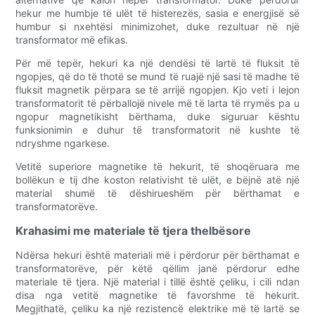
hekur me humbje të ulët të histerezës, sasia e energjisë së
humbur si nxehtësi minimizohet, duke rezultuar në një
transformator më efikas.
Për më tepër, hekuri ka një dendësi të lartë të fluksit të
ngopjes, që do të thotë se mund të ruajë një sasi të madhe të
fluksit magnetik përpara se të arrijë ngopjen. Kjo veti i lejon
transformatorit të përballojë nivele më të larta të rrymës pa u
ngopur magnetikisht bërthama, duke siguruar kështu
funksionimin e duhur të transformatorit në kushte të
ndryshme ngarkese.
Vetitë superiore magnetike të hekurit, të shoqëruara me
bollëkun e tij dhe koston relativisht të ulët, e bëjnë atë një
material shumë të dëshirueshëm për bërthamat e
transformatorëve.
Krahasimi me materiale të tjera thelbësore
Ndërsa hekuri është materiali më i përdorur për bërthamat e
transformatorëve, për këtë qëllim janë përdorur edhe
materiale të tjera. Një material i tillë është çeliku, i cili ndan
disa nga vetitë magnetike të favorshme të hekurit.
Megjithatë, çeliku ka një rezistencë elektrike më të lartë se