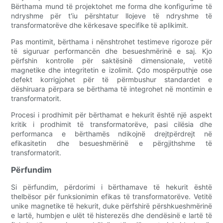
Bërthama mund të projektohet me forma dhe konfigurime të
ndryshme për t'iu përshtatur llojeve të ndryshme të
transformatorëve dhe kërkesave specifike të aplikimit.
Pas montimit, bërthama i nënshtrohet testimeve rigoroze për
të siguruar performancën dhe besueshmërinë e saj. Kjo
përfshin kontrolle për saktësinë dimensionale, vetitë
magnetike dhe integritetin e izolimit. Çdo mospërputhje ose
defekt korrigjohet për të përmbushur standardet e
dëshiruara përpara se bërthama të integrohet në montimin e
transformatorit.
Procesi i prodhimit për bërthamat e hekurit është një aspekt
kritik i prodhimit të transformatorëve, pasi cilësia dhe
performanca e bërthamës ndikojnë drejtpërdrejt në
efikasitetin dhe besueshmërinë e përgjithshme të
transformatorit.
Përfundim
Si përfundim, përdorimi i bërthamave të hekurit është
thelbësor për funksionimin efikas të transformatorëve. Vetitë
unike magnetike të hekurit, duke përfshirë përshkueshmërinë
e lartë, humbjen e ulët të histerezës dhe dendësinë e lartë të