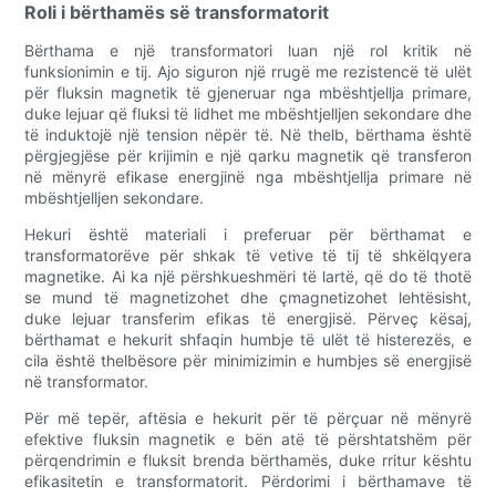
Roli i bërthamës së transformatorit
Bërthama e një transformatori luan një rol kritik në
funksionimin e tij. Ajo siguron një rrugë me rezistencë të ulët
për fluksin magnetik të gjeneruar nga mbështjellja primare,
duke lejuar që fluksi të lidhet me mbështjelljen sekondare dhe
të induktojë një tension nëpër të. Në thelb, bërthama është
përgjegjëse për krijimin e një qarku magnetik që transferon
në mënyrë efikase energjinë nga mbështjellja primare në
mbështjelljen sekondare.
Hekuri është materiali i preferuar për bërthamat e
transformatorëve për shkak të vetive të tij të shkëlqyera
magnetike. Ai ka një përshkueshmëri të lartë, që do të thotë
se mund të magnetizohet dhe çmagnetizohet lehtësisht,
duke lejuar transferim efikas të energjisë. Përveç kësaj,
bërthamat e hekurit shfaqin humbje të ulët të histerezës, e
cila është thelbësore për minimizimin e humbjes së energjisë
në transformator.
Për më tepër, aftësia e hekurit për të përçuar në mënyrë
efektive fluksin magnetik e bën atë të përshtatshëm për
përqendrimin e fluksit brenda bërthamës, duke rritur kështu
efikasitetin e transformatorit. Përdorimi i bërthamave të