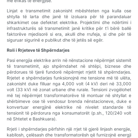
më efikas të energjisë.
Linjat e transmetimit zakonisht mbështeten nga kulla ose
shtylla të larta dhe janë të izoluara për të parandaluar
shkarkimet ose defektet elektrike. Projektimi dhe ndërtimi i
infrastrukturës së transmetimit janë kritike për t'i bërë ballë
faktorëve mjedisorë si era, akulli dhe rrufeja, si dhe për të
siguruar sigurinë e publikut dhe të jetës së egër.
Roli i Rrjeteve të Shpërndarjes
Pasi energjia elektrike arrin në nënstacione nëpërmjet sistemit
të transmetimit, ajo shpërndahet në shtëpi, biznese dhe
përdorues të tjerë fundorë nëpërmjet rrjetit të shpërndarjes.
Rrjetet e shpërndarjes funksionojnë me tensione më të ulëta,
zakonisht duke filluar nga 4,000 volt (4 kV) deri në 33,000
volt (33 kV) në zonat urbane dhe rurale. Tensioni zvogëlohet
më tej nëpërmjet transformatorëve të montuar në shtyllat e
shërbimeve ose të vendosur brenda nënstacioneve, duke e
konvertuar energjinë elektrike në nivelet standarde të
tensionit të përdorura nga konsumatorët (p.sh., 120/240 volt
në Shtetet e Bashkuara).
Rrjeti i shpërndarjes përfshin një rrjet të gjerë linjash energjie,
kabllosh, çelësash dhe transformatorësh që furnizojnë energji