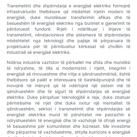
Transmetimi dhe shpërndarja e energjisë elektrike formojnë
infrastrukturën thelbësore që mbështet rrjetin modern të
energjisë, duke mundësuar transferimin efikas dhe të
besueshëm të energjisë elektrike nga burimet e gjenerimit te
përdoruesit fundorë. Rrjeti i ndërlikuar i linjave të
transmetimit, nënstacioneve dhe sistemeve të shpërndarjes
mbështetet nga teknologji dhe pajisje të përparuara të
projektuara për të përmbushur kërkesat në zhvillim të
industrisë së energjisë elektrike.
Ndërsa industria vazhdon të përballet me sfida dhe mundësi
të ndryshme, të tilla si modernizimi i rrjetit, integrimi i
energjisë së rinovueshme dhe rritja e qëndrueshmërisë, është
thelbësore që palët e interesuara të bashkëpunojnë dhe të
inovojnë në mënyrë që të ndërtojnë një sistem më të
qëndrueshëm dhe të sigurt të shpërndarjes së energjisë
elektrike. Duke përqafuar teknologjitë e reja, duke zbatuar
përmirësime në rrjet dhe duke nxitur një mentalitet të
qëndrueshëm, sektori i transmetimit dhe shpërndarjes së
energjisë elektrike mund të përshtatet me peizazhin e
ndryshueshëm të energjisë dhe të vazhdojë të ofrojë energji
të besueshme për komunitetet dhe bizneset. Me investime
dhe përparime të vazhdueshme, shtylla kurrizore e energjisë