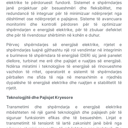
elektrike te përdoruesit fundorë. Sistemet e shpërndarjes
janë projektuar për besueshmëri dhe fleksibilitet, me
redundancë të integruar për të minimizuar ndërprerjet nga
dështimet ose ndërprerjet e pajisjeve. Sisteme të avancuara
monitorimi dhe kontrolli përdoren për të optimizuar
shpërndarjen e energjisë elektrike, për të zbuluar defektet
dhe për të rivendosur shërbimin në kohën e duhur.
Përveç shpërndarjes së energjisë elektrike, rrjetet e
shpërndarjes luajnë gjithashtu një rol vendimtar në integrimin
e burimeve të shpërndara të energjisë (DER) siç janë panelet
diellore, turbinat me erë dhe pajisjet e ruajtjes së energjisë.
Ndërsa miratimi i teknologjive të energjisë së rinovueshme
vazhdon të rritet, operatorët e sistemit të shpërndarjes
përballen me sfida të reja në menaxhimin e rrjedhës
dypalëshe të energjisë elektrike dhe ruajtjen e stabilitetit të
rrjetit.
Teknologjitë dhe Pajisjet Kryesore
Transmetimi dhe shpërndarja e energjisë elektrike
mbështeten në një gamë teknologjish dhe pajisjesh për të
siguruar funksionim efikas dhe të besueshëm. Linjat e
transmetimit të tensionit të lartë zakonisht janë bërë nga