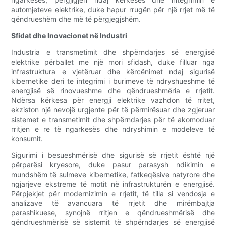
automjeteve elektrike, duke hapur rrugën për një rrjet më të
qëndrueshëm dhe më të përgjegjshëm.
Sfidat dhe Inovacionet në Industri
Industria e transmetimit dhe shpërndarjes së energjisë
elektrike përballet me një mori sfidash, duke filluar nga
infrastruktura e vjetëruar dhe kërcënimet ndaj sigurisë
kibernetike deri te integrimi i burimeve të ndryshueshme të
energjisë së rinovueshme dhe qëndrueshmëria e rrjetit.
Ndërsa kërkesa për energji elektrike vazhdon të rritet,
ekziston një nevojë urgjente për të përmirësuar dhe zgjeruar
sistemet e transmetimit dhe shpërndarjes për të akomoduar
rritjen e re të ngarkesës dhe ndryshimin e modeleve të
konsumit.
Sigurimi i besueshmërisë dhe sigurisë së rrjetit është një
përparësi kryesore, duke pasur parasysh ndikimin e
mundshëm të sulmeve kibernetike, fatkeqësive natyrore dhe
ngjarjeve ekstreme të motit në infrastrukturën e energjisë.
Përpjekjet për modernizimin e rrjetit, të tilla si vendosja e
analizave të avancuara të rrjetit dhe mirëmbajtja
parashikuese, synojnë rritjen e qëndrueshmërisë dhe
qëndrueshmërisë së sistemit të shpërndarjes së energjisë