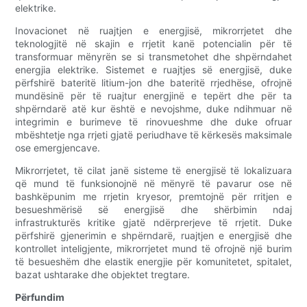
elektrike.
Inovacionet në ruajtjen e energjisë, mikrorrjetet dhe
teknologjitë në skajin e rrjetit kanë potencialin për të
transformuar mënyrën se si transmetohet dhe shpërndahet
energjia elektrike. Sistemet e ruajtjes së energjisë, duke
përfshirë bateritë litium-jon dhe bateritë rrjedhëse, ofrojnë
mundësinë për të ruajtur energjinë e tepërt dhe për ta
shpërndarë atë kur është e nevojshme, duke ndihmuar në
integrimin e burimeve të rinovueshme dhe duke ofruar
mbështetje nga rrjeti gjatë periudhave të kërkesës maksimale
ose emergjencave.
Mikrorrjetet, të cilat janë sisteme të energjisë të lokalizuara
që mund të funksionojnë në mënyrë të pavarur ose në
bashkëpunim me rrjetin kryesor, premtojnë për rritjen e
besueshmërisë së energjisë dhe shërbimin ndaj
infrastrukturës kritike gjatë ndërprerjeve të rrjetit. Duke
përfshirë gjenerimin e shpërndarë, ruajtjen e energjisë dhe
kontrollet inteligjente, mikrorrjetet mund të ofrojnë një burim
të besueshëm dhe elastik energjie për komunitetet, spitalet,
bazat ushtarake dhe objektet tregtare.
Përfundim