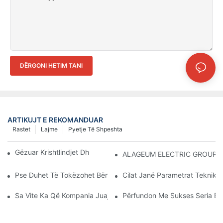
DËRGONI HETIM TANI
ARTIKUJT E REKOMANDUAR
Rastet
Lajme
Pyetje Të Shpeshta
Gëzuar Krishtlindjet Dhe Një Vit Të Ri Të Mbarë!
ALAGEUM ELECTRIC GROUP I Ka
Pse Duhet Të Tokëzohet Bërthama E Hekurt E Transformatorit?
Cilat Janë Parametrat Teknikë 
Sa Vite Ka Që Kompania Juaj Prodhon Këtë Lloj Pajisjeje?
Përfundon Me Sukses Seria E 20