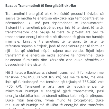
Bazat e Transmetimit të Energjisë Elektrike
Transmetimi i energjisë elektrike është procesi i lëvizjes së
sasive të mëdha të energjisë elektrike nga termocentralet në
nënstacione, ku më pas shpërndahet te konsumatorët.
Sistemi i transmetimit përbëhet nga linja të tensionit të lartë,
transformatorë dhe pajisje të tjera të projektuara për të
transportuar energji elektrike në distanca të gjata me humbje
minimale. Linjat e transmetimit të tensionit të lartë, të
referuara shpesh si "rrjeti", janë të ndërlidhura për të formuar
një rrjet që shtrihet nëpër rajone ose vende. Rrjeti lejon
transferimin e energjisë midis zonave të ndryshme, duke
balancuar furnizimin dhe kërkesën dhe duke përmirësuar
besueshmërinë e sistemit.
Në Shtetet e Bashkuara, sistemi i transmetimit funksionon me
tensione prej 69,000 volt (69 kV) ose më të larta, me disa
linja që funksionojnë me tensione që tejkalojnë 765,000 volt
(765 kV). Tensionet e larta janë të nevojshme për të
minimizuar humbjet e energjisë gjatë transmetimit, pasi
energjia elektrike has rezistencë ndërsa kalon nëpër përçues.
Duke rritur tensionin, rryma mund të zvogëlohet, duke
rezultuar në humbje më të ulëta të energjisë dhe transferim