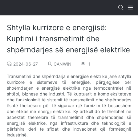
Shtylla kurrizore e energjisë:
Kuptimi i transmetimit dhe
shpërndarjes së energjisë elektrike
2024-06-27
CANWIN
1
Transmetimi dhe shpërndarja e energjisë elektrike janë shtylla
kurrizore e sistemeve të energjisë, përgjegjëse për
shpërndarjen e energjisë elektrike nga termocentralet në
shtëpi, biznese dhe industri. Të kuptuarit e kompleksiteteve
dhe funksionimit të sistemit të transmetimit dhe shpërndarjes
është thelbësore për të siguruar një furnizim të besueshëm
dhe efikas me energji elektrike. Ky artikull do të thellohet në
aspektet themelore të transmetimit dhe shpërndarjes së
energjisë elektrike, nga infrastruktura dhe teknologjitë e
përfshira deri te sfidat dhe inovacionet që formësojnë
industrinë.