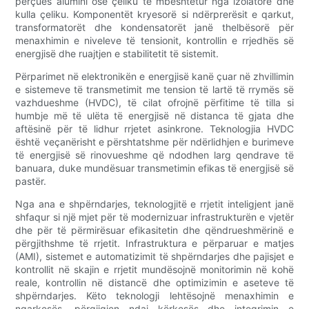
përçues alumini ose çeliku të mbështetur nga izolatorë dhe
kulla çeliku. Komponentët kryesorë si ndërprerësit e qarkut,
transformatorët dhe kondensatorët janë thelbësorë për
menaxhimin e niveleve të tensionit, kontrollin e rrjedhës së
energjisë dhe ruajtjen e stabilitetit të sistemit.
Përparimet në elektronikën e energjisë kanë çuar në zhvillimin
e sistemeve të transmetimit me tension të lartë të rrymës së
vazhdueshme (HVDC), të cilat ofrojnë përfitime të tilla si
humbje më të ulëta të energjisë në distanca të gjata dhe
aftësinë për të lidhur rrjetet asinkrone. Teknologjia HVDC
është veçanërisht e përshtatshme për ndërlidhjen e burimeve
të energjisë së rinovueshme që ndodhen larg qendrave të
banuara, duke mundësuar transmetimin efikas të energjisë së
pastër.
Nga ana e shpërndarjes, teknologjitë e rrjetit inteligjent janë
shfaqur si një mjet për të modernizuar infrastrukturën e vjetër
dhe për të përmirësuar efikasitetin dhe qëndrueshmërinë e
përgjithshme të rrjetit. Infrastruktura e përparuar e matjes
(AMI), sistemet e automatizimit të shpërndarjes dhe pajisjet e
kontrollit në skajin e rrjetit mundësojnë monitorimin në kohë
reale, kontrollin në distancë dhe optimizimin e aseteve të
shpërndarjes. Këto teknologji lehtësojnë menaxhimin e
ngarkesës, përgjigjen ndaj kërkesës dhe integrimin e